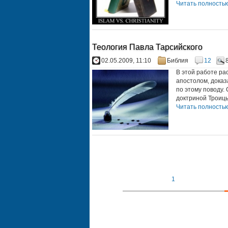
Читать полностью.
Теология Павла Тарсийского
02.05.2009, 11:10
Библия
12
В этой работе ра
апостолом, доказ
по этому поводу.
доктриной Троицы
Читать полностью.
1