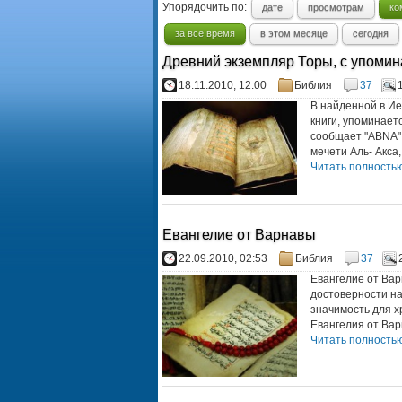
Упорядочить по:
дате
просмотрам
ко
за все время
в этом месяце
сегодня
Древний экземпляр Торы, с упоми
18.11.2010, 12:00
Библия
37
В найденной в Ие
книги, упоминает
сообщает "ABNA".
мечети Аль- Акса,
Читать полностью.
Евангелие от Варнавы
22.09.2010, 02:53
Библия
37
Евангелие от Вар
достоверности на
значимость для х
Евангелия от Варн
Читать полностью.