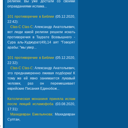
религии. Вы уже достали со своими
оправданиями ислама...
101 противоречие в Библии
(05.12.2020,
22:42):
Ctas-C Ctas-C
: Александр Анатольевич,
вот люди какой религии решили искать
противоречия в Таурате Всевышнего -
Сура аль-Худжурат(49),14 аят "Говорят
арабы: "мы увер...
101 противоречие в Библии
(05.12.2020,
22:32):
Ctas-C Ctas-C
: Александр Анатольевич,
это преднамеренно лживая подборка! К
тому же ей явно занимается лукавый
человек, раз он перемешивает
еврейские Писания Единобож...
Католическая монахиня приняла ислам
после лекций исламофоба
(03.08.2020,
17:31):
Махидевран Емельянова
: Махидевран
Султан,
я