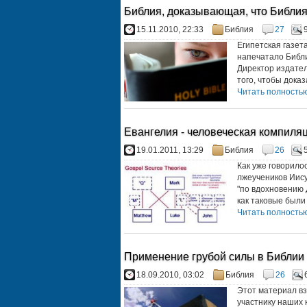
Библия, доказывающая, что Библия
15.11.2010, 22:33
Библия
27
Египетская газет
напечатало Библи
Директор издател
того, чтобы доказа
Читать полностью.
Евангелия - человеческая компиля
19.01.2011, 13:29
Библия
26
Как уже говорило
лжеучеников Иису
"по вдохновению 
как таковые были 
Читать полностью.
Применение грубой силы в Библии
18.09.2010, 03:02
Библия
26
Этот материал вз
участнику наших 