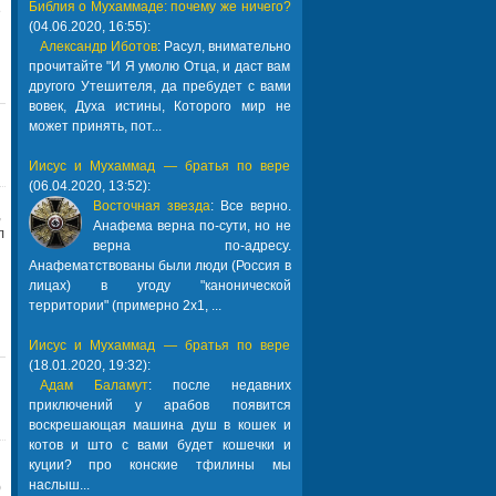
Библия о Мухаммаде: почему же ничего?
е
(04.06.2020, 16:55):
Александр Иботов
: Расул, внимательно
прочитайте "И Я умолю Отца, и даст вам
другого Утешителя, да пребудет с вами
вовек, Духа истины, Которого мир не
может принять, пот...
Иисус и Мухаммад — братья по вере
(06.04.2020, 13:52):
Восточная звезда
: Все верно.
,
Анафема верна по-сути, но не
л
верна по-адресу.
Анафематствованы были люди (Россия в
лицах) в угоду "канонической
территории" (примерно 2х1, ...
Иисус и Мухаммад — братья по вере
(18.01.2020, 19:32):
Адам Баламут
: после недавних
приключений у арабов появится
воскрешающая машина душ в кошек и
котов и што с вами будет кошечки и
куции? про конские тфилины мы
наслыш...
)