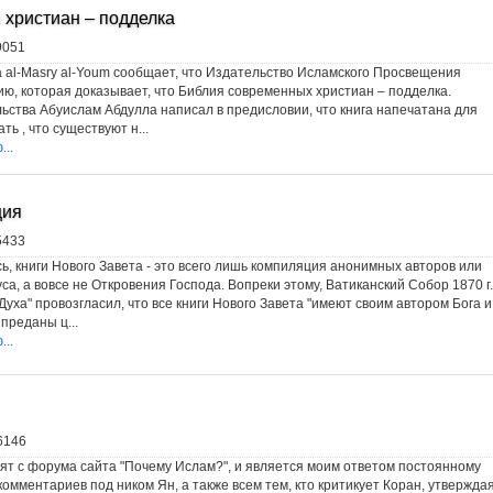
 христиан – подделка
9051
а al-Masry al-Youm сообщает, что Издательство Исламского Просвещения
ю, которая доказывает, что Библия современных христиан – подделка.
ьства Абуислам Абдулла написал в предисловии, что книга напечатана для
ть , что существуют н...
..
ция
5433
сь, книги Нового Завета - это всего лишь компиляция анонимных авторов или
са, а вовсе не Откровения Господа. Вопреки этому, Ватиканский Собор 1870 г.
Духа" провозгласил, что все книги Нового Завета "имеют своим автором Бога и
преданы ц...
..
6146
ят с форума сайта "Почему Ислам?", и является моим ответом постоянному
комментариев под ником Ян, а также всем тем, кто критикует Коран, утвержда