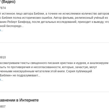
 (Видео)
7874
 истинное лицо автора Библии, а точнее не исчисляемое количество авторов
 что Библия полна исторических ошибок. Автор фильма, религиозный учёный из
анин Роберт Бекфорд, после детальных исследований, приходит к выводу, чт
ной беспорядо...
..
8910
ассматриваем тексты священного писания христиан и иудеев, и анализируем
крыть те противоречия и несогласованности, которые, зачастую, могут
ченными неискушённым читателем этой книги. Серия публикаций
Библии» не подразумевает...
..
равнении в Интернете
8807