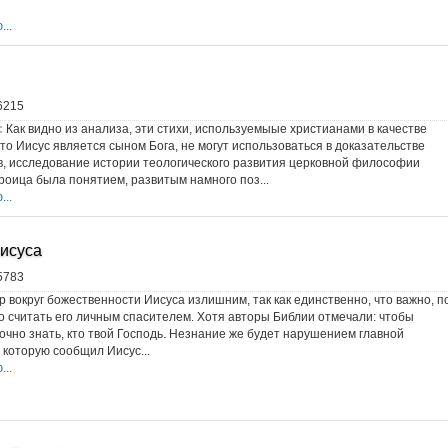
..
6215
:
Как видно из анализа, эти стихи, используемыые христианами в качестве
что Иисус является сыном Бога, не могут использоваться в доказательстве
, исследование истории теологического развития церковной философии
Троица была понятием, развитым намного поз...
..
исуса
5783
р вокруг божественности Иисуса излишним, так как единственно, что важно, п
то считать его личным спасителем. Хотя авторы Библии отмечали: чтобы
точно знать, кто твой Господь. Незнание же будет нарушением главной
 которую сообщил Иисус...
..