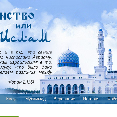
Иисус
Мухаммад
Верование
История
Фоб