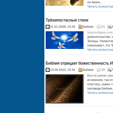
не являе...
Читать полностью.
Трёхипостасные стихи
01.01.2009, 10:26
Библия
21
islamreligion.com
доказательства, 
Троицы. Напротив
показывает, что 
Читать полностью.
Библия отрицает божественность И
15.09.2010, 15:44
Библия
19
Кто-то сочтет спо
их мнению, так э
спастись, нужно 
заповеди Библии,
Читать полностью.