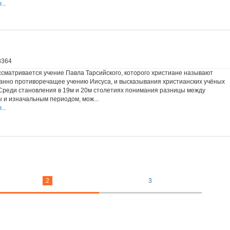
..
8364
ссматривается учение Павла Тарсийского, которого христиане называют
анно противоречащее учению Иисуса, и высказывания христианских учёных
 Cреди становления в 19м и 20м столетиях понимания разницы между
 и изначальным периодом, мож...
..
2
3