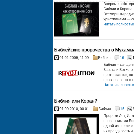
Впервые в Интер
Библии и Корана.
Всемирным радио
христианами — со
Читать полностью.
Библейские пророчества о Мухамма
01.01.2009, 11:09
Библия
16
Библия – священн
Завета и Ветхого
протестантов, по
православных св
Читать полностью.
Библия или Коран?
01.09.2010, 00:01
Библия
15
Пророки Лот, Иак
посланниками Бог
одной из шести с
их правдивость и