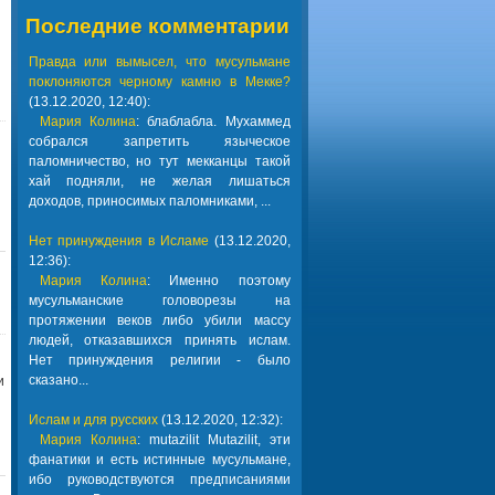
Последние комментарии
Правда или вымысел, что мусульмане
поклоняются черному камню в Мекке?
(13.12.2020, 12:40):
Мария Колина
: блаблабла. Мухаммед
собрался запретить языческое
паломничество, но тут мекканцы такой
хай подняли, не желая лишаться
доходов, приносимых паломниками, ...
Нет принуждения в Исламе
(13.12.2020,
12:36):
Мария Колина
: Именно поэтому
мусульманские головорезы на
протяжении веков либо убили массу
людей, отказавшихся принять ислам.
Нет принуждения религии - было
сказано...
и
Ислам и для русских
(13.12.2020, 12:32):
Мария Колина
: mutazilit Mutazilit, эти
фанатики и есть истинные мусульмане,
ибо руководствуются предписаниями