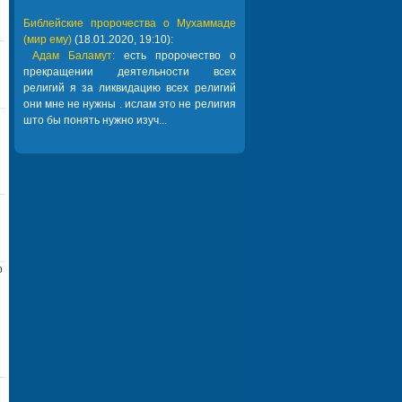
Библейские пророчества о Мухаммаде
(мир ему)
(18.01.2020, 19:10):
Адам Баламут
: есть пророчество о
прекращении деятельности всех
религий я за ликвидацию всех религий
они мне не нужны . ислам это не религия
што бы понять нужно изуч...
о