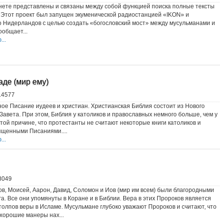
нете представлены и связаны между собой функцией поиска полные тексты
 Этот проект был запущен экуменической радиостанцией «IKON» и
 Нидерландов с целью создать «богословский мост» между мусульманами и
общает...
..
де (мир ему)
14577
ое Писание иудеев и христиан. Христианская Библия состоит из Нового
 Завета. При этом, Библия у католиков и православных немного больше, чем у
 той причине, что протестанты не считают некоторые книги католиков и
ященными Писаниями....
..
8049
ов, Моисей, Аарон, Давид, Соломон и Иов (мир им всем) были благородными
а. Все они упомянуты в Коране и в Библии. Вера в этих Пророков является
толпов веры в Исламе. Мусульмане глубоко уважают Пророков и считают, что
 хорошие манеры нах...