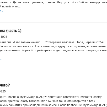
ссивности. Делая это вступление, отвечаю Яну цитатой из Библии, которую мн
 новый знако...
..
а (часть 1)
14008
 анализ. И это только начало... Сотворение человека Тора, Берейшит 2-я
 Господь Бог человека из Праха земного, и вдунул в ноздри его дыхание жизни
ществом живым. Коран Который превосходно создал все, что сотворил, и нача
..
чего?
9825
орит Библия о Мухаммаде (САС)?” Христиане отвечают: “Ничего!” “Почему
ласно Христианскому толкованию в Библии так много говорится о всех
ачимых событиях произошедших на земле. Разве появление Мухаммада (САС