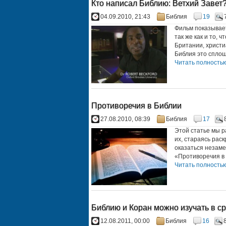
Кто написал Библию: Ветхий Завет?
04.09.2010, 21:43
Библия
19
Фильм показывает
так же как и то,
Британии, христи
Библия это сплош
Читать полностью.
Противоречия в Библии
27.08.2010, 08:39
Библия
17
Этой статье мы р
их, стараясь рас
оказаться незаме
«Противоречия в 
Читать полностью.
Библию и Коран можно изучать в с
12.08.2011, 00:00
Библия
16