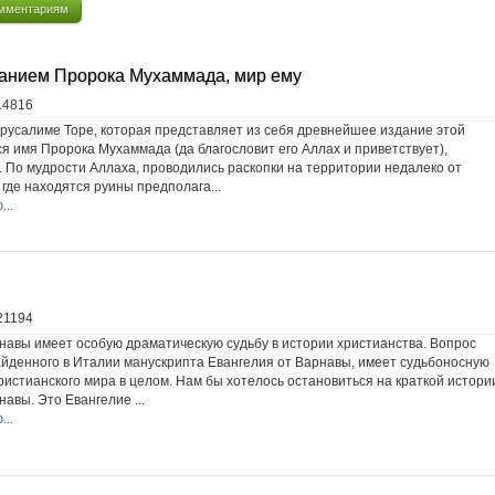
мментариям
нанием Пророка Мухаммада, мир ему
14816
русалиме Торе, которая представляет из себя древнейшее издание этой
ся имя Пророка Мухаммада (да благословит его Аллах и приветствует),
 По мудрости Аллаха, проводились раскопки на территории недалеко от
 где находятся руины предполага...
..
21194
навы имеет особую драматическую судьбу в истории христианства. Вопрос
йденного в Италии манускрипта Евангелия от Варнавы, имеет судьбоносную
ристианского мира в целом. Нам бы хотелось остановиться на краткой истори
авы. Это Евангелие ...
..