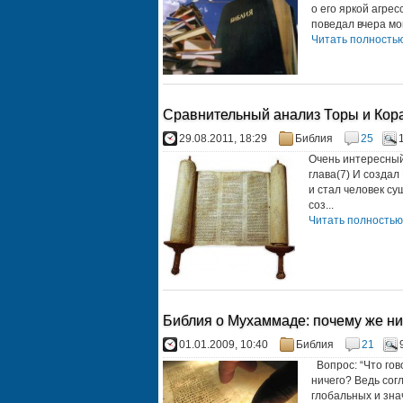
о его яркой агре
поведал вчера мой
Читать полностью.
Сравнительный анализ Торы и Коран
29.08.2011, 18:29
Библия
25
Очень интересный
глава(7) И создал
и стал человек су
соз...
Читать полностью.
Библия о Мухаммаде: почему же ни
01.01.2009, 10:40
Библия
21
Вопрос: “Что гов
ничего? Ведь сог
глобальных и зн