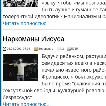
языку, чтобы «мы познава
быть лучше и гуманнее та
толерантной идеологии? Национализм и рас
Читать полностью...
Наркоманы Иисуса
06.04.2009, 07:08
Верование
16
5285
Будучи ребенком, растущ
семидесятых всего в неск
печально известного райо
Франциско, я был окружен
было время “включения, н
сексуальной свободы, культурной револю
безрассудст...
Читать полностью...