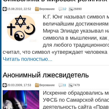
15.08.2010, 22:52
Верование
12
26890
К.Г. Юнг называл символ 
величайшим достижениям 
Мирча Элиаде указывал н
символа в мышлении, как 
для любого традиционного
считал, что символ «утверждает человека .
Читать полностью...
Анонимный лжесвидетель
20.03.2009, 17:53
Верование
11
7479
Искренне обрадовались мн
УФСБ по Самарской облас
деятельность сайта «Прав