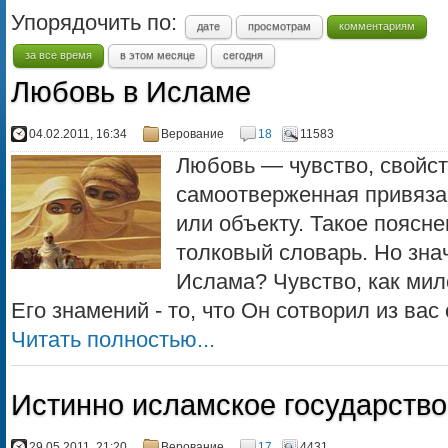
Упорядочить по:
дате
просмотрам
комментариям
за все время
в этом месяце
сегодня
Любовь в Исламе
04.02.2011, 16:34
Верование
18
11583
Любовь — чувство, свойст
самоотверженная привязан
или объекту. Такое поясн
толковый словарь. Но зна
Ислама? Чувство, как ми
Его знамений - то, что Он сотворил из вас с
Читать полностью...
Истинно исламское государств
29.05.2011, 21:20
Верование
17
4431