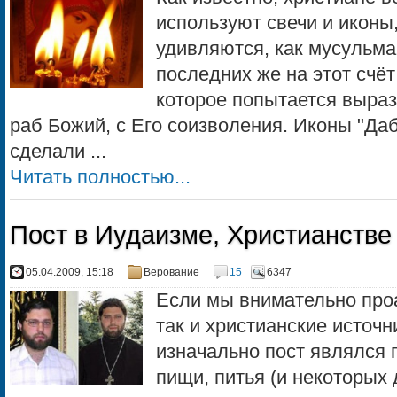
используют свечи и иконы,
удивляются, как мусульма
последних же на этот счё
которое попытается выраз
раб Божий, с Его соизволения. Иконы "Да
сделали ...
Читать полностью...
Пост в Иудаизме, Христианстве
05.04.2009, 15:18
Верование
15
6347
Если мы внимательно проа
так и христианские источн
изначально пост являлся
пищи, питья (и некоторых 