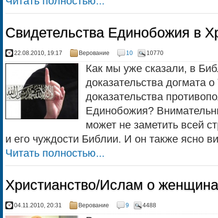
Читать полностью...
Свидетельства Единобожия в Х
22.08.2010, 19:17
Верование
10
10770
Как мы уже сказали, в Биб
доказательства догмата о 
доказательства противопо
Единобожия? Внимательны
может не заметить всей с
и его чуждости Библии. И он также ясно ви
Читать полностью...
Христианство/Ислам о женщин
04.11.2010, 20:31
Верование
9
4488