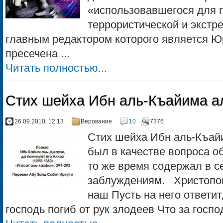
«использовавшегося для 
террористической и экстр
главным редактором которого является 
пресечена ...
Читать полностью...
Стих шейха Ибн аль-Къайима а
26.09.2010, 12:13
Верование
10
7376
Стих шейха Ибн аль-Къай
был в качестве вопроса о
то же время содержал в с
заблуждениям. Христопок
наш Пусть на него ответит
господь погиб от рук злодеев Что за господ