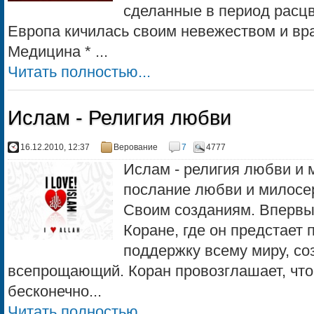
сделанные в период расцв
Европа кичилась своим невежеством и вр
Медицина * ...
Читать полностью...
Ислам - Религия любви
16.12.2010, 12:37
Верование
7
4777
Ислам - религия любви и 
послание любви и милосер
Своим созданиям. Впервы
Коране, где он предстает
поддержку всему миру, с
всепрощающий. Коран провозглашает, чт
бесконечно...
Читать полностью...