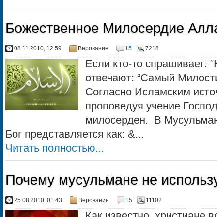
Божественное Милосердие Алл
08.11.2010, 12:59
Верование
15
7218
Если кто-то спрашивает: 
отвечают: “Самый Милос
Согласно Исламским источ
проповедуя учение Господа
милосерден. В Мусульма
Бог представляется как: &...
Читать полностью...
Почему мусульмане не использу
25.08.2010, 01:43
Верование
15
11102
Как известно, христиане 