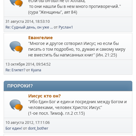
если бы он был не от Аллаха,
то они нашли бы в нем много противоречий."
(сура "Женщины", аят 84)
31 августа 2014, 18:53:10
Re: Судный день, он уже ...
от
Руслан1
Евангелие
"Многое и другое сотворил Иисус; но если бы
писать о том подробно, то, думаю и самому миру
не вместить бы написанных книг" (Ин. 21:25)
13 октября 2014, 09:54:52
Re: Египет?
от
Kyana
ПРОРОКИ?
Иисус кто он?
"Ибо Един Бог и един и посредник между Богом и
человеками, человек Христос Иисус"
(1-ое посл. Тимоф. гл.2 ст.15)
10 августа 2012, 17:11:06
Бог един!
от
dont_bother