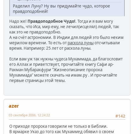
Раделил Луну? Ну вы придумайте чудо, которое
правдоподобней!
Надо же!
Правдоподобное Чудо!
. Тогда и я вам могу
сказать, что Иса, мир ему, не лечил(исцелял) людей, так
как это не правдоподобно.
А на счёт астрономии. В Индии для людей это было неким
мерилом времени. То есть от
раскола луны
отсчитывали
время. Например: 25 лет от раскола луны.
Если вам уж так нужны чудеса Мухаммада, да благословит
его Аллах и приветствует, прочитайте книгу Сафи ар-
Рахман Мубаракфури "Жизнеописание пророка
Мухаммада" можете скачать на имам.ру . И прочитайте
первые страницы этой темы.
azer
03 сентября 2006, 12:24:22
#142
О приходе пророка говорили не только в Библии.
В ярмарке Указ до того как Мухаммед обявил о своем