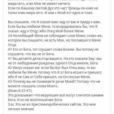
мира сего, и во Мне не имеет ничего.
Если по Вашему светой Дух это част Троицы он княз не
толко княз мира сего. И они с Исой ест одно и тоже.
Вы слышали, что Я сказал вам: иду от вас и приду к вам.
Если бы вы любили Меня, то возрадовались бы, что Я
сказал: иду к Отцу; ибо Отец Мой более Меня.
24 Нелюбящий Меня не соблюдает слов Моих; слово же,
которое вы слышите, не есть Мое, но пославшего Меня
Отца.
47 Кто от Бога, тот слушает слова Божии. Вы потому не
слушаете, что вы не от Бога.
41 Вы делаете дела отца вашего. На это сказали Ему: мы
не от любодеяния рождены; одного Отца имеем, Бога.
42 Иисус сказал им: если бы Бог был Отец ваш, то вы
любили бы Меня, потому что Я от Бога исшел и пришел;
ибо Я не Сам от Себя пришел, но Он послал Меня.
43 Почему вы не понимаете речи Моей? Потому что не
можете слышать слова Моего.
(Иоан.8:25-47).
Это доказывает что веруюшие все могут считатся сынами
Бога. И он не вооплошение Бога.
З.Ы. Это не из Христианофобических сайтов. Это мое
личное мнение