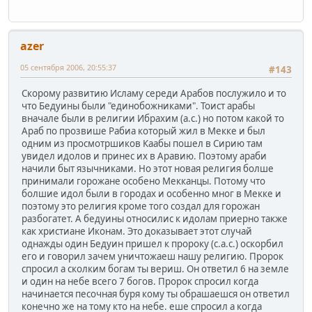
azer
05 сентября 2006, 20:55:37
#143
Скорому развитию Исламу середи Арабов послужило и то
что Бедуины были "единобожниками". Тоист арабы
вначале были в религии Ибрахим (а.с.) но потом какой то
Араб по прозвише Рабиа который жил в Мекке и был
одним из просмотршиков Каабы пошел в Сирию там
увидел идолов и принес их в Аравию. Поэтому араби
начили быт язычниками. Но этот новая религия болше
принимали горожане особено Мекканцы. Потому что
болшие идол были в городах и особенно мног в Мекке и
поэтому это религия кроме того создал для горожан
разбогатет. А бедуины относилис к идолам приерно также
как христиане Иконам. Это доказывает этот случай
однажды один Бедуин пришел к пророку (с.а.с.) оскорбил
его и говорил зачем уничтожаеш нашу религию. Пророк
спросил а сколким богам ты вериш. Он ответил 6 на земле
и один на небе всего 7 богов. Пророк спросил когда
начинается песочная буря кому ты обрашаешся он ответил
конечно же на тому кто на небе. еше спросил а когда