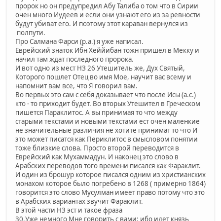
пророк но он предупредил Абу Талиба о том что в Сирии
очен много Иудеев и если они узнают его из за ревности
будут убиват его. И поэтому этот караван вернулся из
полпути.
Про Салмана Фарси (р.а.) я уже написал.
Еврейский знаток Ибн Хеййибан тожн пришел в Мекку и
начил там ждат последного пророка.
И вот одно из мест НЗ 26 Утешитель же, Дух Святый,
Которого пошлет Отец во имя Мое, научит вас всему и
напомнит вам все, что Я говорил вам.
Во первых это сам с себя доказывает что после Исы (а.с.)
кто - то приходит будет. Во вторых Утешител в Греческом
пишется Параклитос. А вы принимая то что между
старыми текстами и новыми текстами ест очен маленкие
не значительные различия не хотите принимат то что И
это может писатся как Периклитос в смысловом понятии
тоже близкие слова. Просто второй переводится в
Еврейский как Мухаммадун. И наконец это слово в
Арабских переводов того времени писался как Фараклит.
И один из брошур которое писался одним из христианских
монахом которое было погребено в 1268 ( примерно 1864)
говорится это слово Мусулман имеет право потому что это
в Арабских вариантах звучит Фараклит.
В этой части НЗ эст и такое фраза
30.Уже немного Мне говорить с вами; ибо идет князь