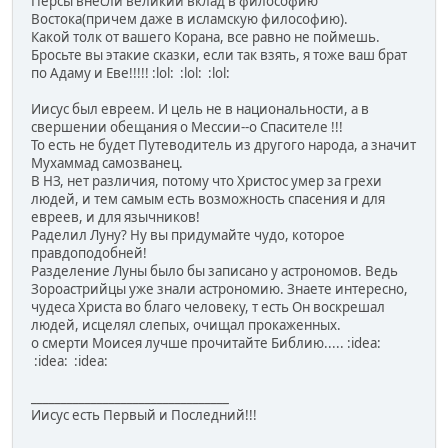
Персы внесли великий вклад в философию
Востока(причем даже в исламскую философию).
Какой толк от вашего Корана, все равно не поймешь.
Бросьте вы этакие сказки, если так взять, я тоже ваш брат
по Адаму и Еве!!!!! :lol: :lol: :lol:
Иисус был евреем. И цель не в национальности, а в
свершении обещания о Мессии--о Спасителе !!!
То есть не будет Путеводитель из другого народа, а значит
Мухаммад самозванец.
В НЗ, нет различия, потому что Христос умер за грехи
людей, и тем самым есть возможность спасения и для
евреев, и для язычников!
Раделил Луну? Ну вы придумайте чудо, которое
правдоподобней!
Разделение Луны было бы записано у астрономов. Ведь
Зороастрийцы уже знали астрономию. Знаете интересно,
чудеса Христа во благо человеку, т есть Он воскрешал
людей, исцелял слепых, очищал прокаженных.
о смерти Моисея лучше прочитайте Библию..... :idea:
:idea: :idea:
_________________________________
Иисус есть Первый и Последний!!!