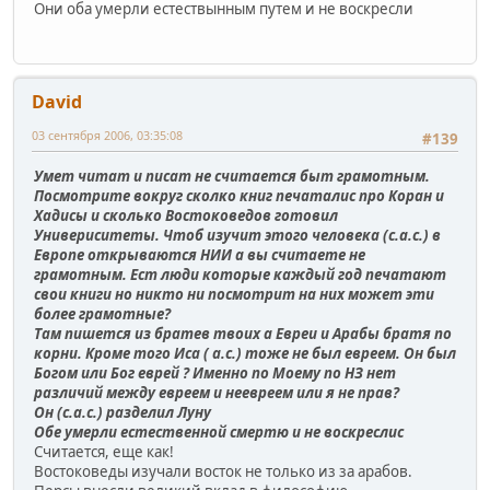
Они оба умерли естествынным путем и не воскресли
David
03 сентября 2006, 03:35:08
#139
Умет читат и писат не считается быт грамотным.
Посмотрите вокруг сколко книг печаталис про Коран и
Хадисы и сколько Востоковедов готовил
Универиситеты. Чтоб изучит этого человека (с.а.с.) в
Европе открываются НИИ а вы считаете не
грамотным. Ест люди которые каждый год печатают
свои книги но никто ни посмотрит на них может эти
более грамотные?
Там пишется из братев твоих а Евреи и Арабы братя по
корни. Кроме того Иса ( а.с.) тоже не был евреем. Он был
Богом или Бог еврей ? Именно по Моему по НЗ нет
различий между евреем и неевреем или я не прав?
Он (с.а.с.) разделил Луну
Обе умерли естественной смертю и не воскреслис
Считается, еще как!
Востоковеды изучали восток не только из за арабов.