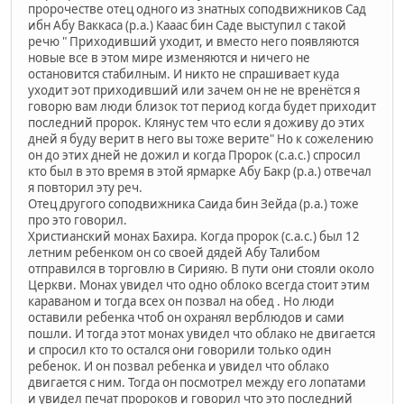
пророчестве отец одного из знатных соподвижников Сад
ибн Абу Ваккаса (р.а.) Кааас бин Саде выступил с такой
речю " Приходивший уходит, и вместо него появляются
новые все в этом мире изменяются и ничего не
остановится стабилным. И никто не спрашивает куда
уходит эот приходивший или зачем он не не вренётся я
говорю вам люди близок тот период когда будет приходит
последний пророк. Клянус тем что если я доживу до этих
дней я буду верит в него вы тоже верите" Но к сожелению
он до этих дней не дожил и когда Пророк (с.а.с.) спросил
кто был в это время в этой ярмарке Абу Бакр (р.а.) отвечал
я повторил эту реч.
Отец другого соподвижника Саида бин Зейда (р.а.) тоже
про это говорил.
Христианский монах Бахира. Когда пророк (с.а.с.) был 12
летним ребенком он со своей дядей Абу Талибом
отправился в торговлю в Сирияю. В пути они стояли около
Церкви. Монах увидел что одно облоко всегда стоит этим
караваном и тогда всех он позвал на обед . Но люди
оставили ребенка чтоб он охранял верблюдов и сами
пошли. И тогда этот монах увидел что облако не двигается
и спросил кто то остался они говорили только один
ребенок. И он позвал ребенка и увидел что облако
двигается с ним. Тогда он посмотрел между его лопатами
и увидел печат пророков и говорил что это последний