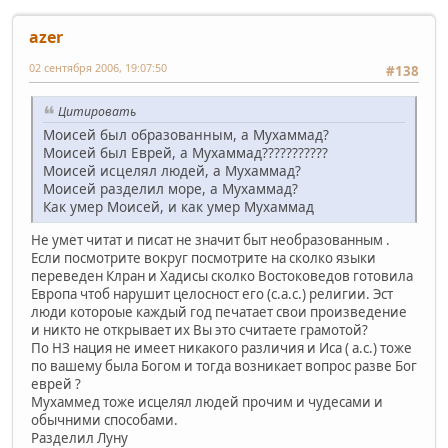
azer
02 сентября 2006, 19:07:50
#138
Цитировать
Моисей был образованным, а Мухаммад?
Моисей был Еврей, а Мухаммад???????????
Моисей исцелял людей, а Мухаммад?
Моисей разделил море, а Мухаммад?
Как умер Моисей, и как умер Мухаммад
Не умет читат и писат не значит быт необразованным .
Если посмотрите вокруг посмотрите на сколко языки
переведен Клран и Хадисы сколко Востоковедов готовила
Европа чтоб нарушит целосност его (с.а.с.) религии. Эст
люди котороые каждый год печатает свои произведение
и никто не открывает их Вы это считаете грамотой?
По НЗ нация не имеет никакого различия и Иса ( а.с.) тоже
по вашему была Богом и тогда возникает вопрос разве Бог
еврей ?
Мухаммед тоже исцелял людей прочим и чудесами и
обычними способами.
Разделил Луну