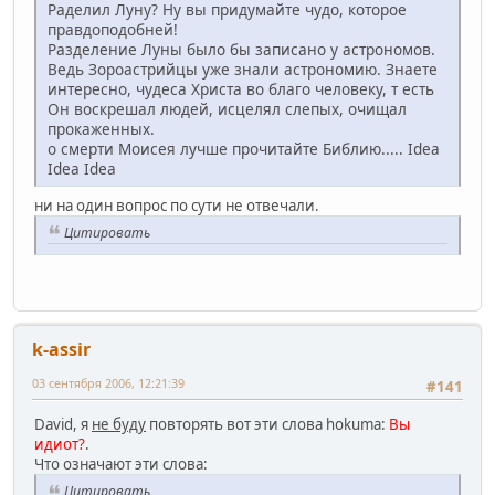
Раделил Луну? Ну вы придумайте чудо, которое
правдоподобней!
Разделение Луны было бы записано у астрономов.
Ведь Зороастрийцы уже знали астрономию. Знаете
интересно, чудеса Христа во благо человеку, т есть
Он воскрешал людей, исцелял слепых, очищал
прокаженных.
о смерти Моисея лучше прочитайте Библию..... Idea
Idea Idea
ни на один вопрос по сути не отвечали.
Цитировать
k-assir
03 сентября 2006, 12:21:39
#141
David, я
не буду
повторять вот эти слова hokuma:
Вы
идиот?
.
Что означают эти слова:
Цитировать