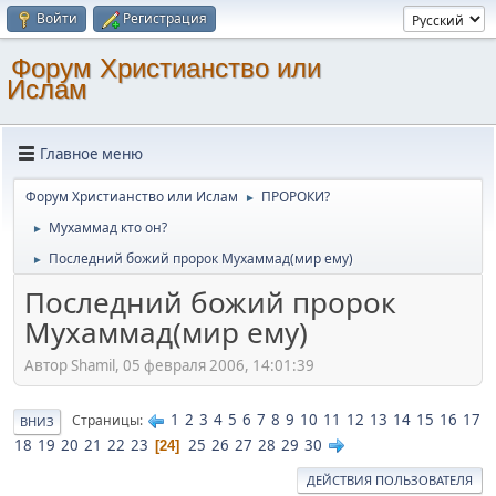
Войти
Регистрация
Форум Христианство или
Ислам
Главное меню
Форум Христианство или Ислам
ПРОРОКИ?
►
Мухаммад кто он?
►
Последний божий пророк Мухаммад(мир ему)
►
Последний божий пророк
Мухаммад(мир ему)
Автор Shamil, 05 февраля 2006, 14:01:39
1
2
3
4
5
6
7
8
9
10
11
12
13
14
15
16
17
Страницы
ВНИЗ
18
19
20
21
22
23
25
26
27
28
29
30
24
ДЕЙСТВИЯ ПОЛЬЗОВАТЕЛЯ