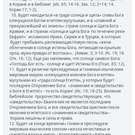
в Коране и в Библии! (Ис. 65; 14-16. Зах. 12; 2+14; 14.
Коран 17; 1-2).
10. Будет находиться «в граде солнца и щита» славы Бога
клянущихся Богом египтян мусульман, и в «славной и
прекраснейшей из земель» стране солнца и Щита Бога -
Аравии, и в странах «солнца и щита Бога по течению реки
Евфрат»: исламских Ираке, Сирии и в Турции, в которых
будет пребывать распевающая Новую песнь «жена
облеченная в солнце истины Бога, летающая на крыльях
орла, мужа правды от востока»». (Аввак. 3; 3-10. Ис. 19; 18.
Отк. 16: 12). Еще раз напомним, что солнце символ Бога:
«Господь Бог есть - солнце и щит! Истины Его (Псал. 83; 12).
11. Будет в религии преследуемых и гонимых языческим
мировым миром «клянущихся именем Бога египтян»
мусульман из «града солнца Египта», у которых будет
последнее Откровение Бога: «знамение и свидетельство
о Боге в Египте!» - то есть Коран! (Ис. 19; 18-25). Великое
библейское пророчество свидетельствующее, что
«свидетельство» Евангелия не является последним
Откровением Бога, и все свидетельства христиан после
явления египетского «знамения и свидетельства» -
Корана лишены и силы и права.
12. Будет «в конце времени» гоним и преследуем
мировым языческим союзом «жезла нечестивых и
скипетра владык мира» - возродившимся «третьим