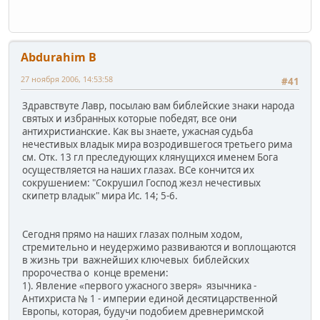
Abdurahim B
27 ноября 2006, 14:53:58
#41
Здравствуте Лавр, посылаю вам библейские знаки народа
святых и избранных которые победят, все они
антихристианские. Как вы знаете, ужасная судьба
нечестивых владык мира возродившегося третьего рима
см. Отк. 13 гл преследующих клянущихся именем Бога
осуществляется на наших глазах. ВСе кончится их
сокрушением: "Сокрушил Господ жезл нечестивых
скипетр владык" мира Ис. 14; 5-6.
Сегодня прямо на наших глазах полным ходом,
стремительно и неудержимо развиваются и воплощаются
в жизнь три важнейших ключевых библейских
пророчества о конце времени:
1). Явление «первого ужасного зверя» язычника -
Антихриста № 1 - империи единой десятицарственной
Европы, которая, будучи подобием древнеримской