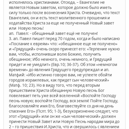
исполнялось христианами. Отсюда, – Евангелие не
является Новым заветом, которое должно было иметь
силу только после вознесения Христа. Очевидно, что текст
Евангелия, он и есть текст молитвенного прошения и
ходатайства Христа за еще не полученный Новый завет
или Новую песнь!
ап. Павел: - обещанный завет ещё не получен!
3. ап. Павел пишет перед 70 годом, когда и было написано
«Послание к евреям» что: «обещанное еще не получено»
и «Грядущий» очень скоро принесет его: «Терпение нужно
вам, чтобы, исполнивши волю Божию, получить
обещанное; Ибо немного, очень немного, и Грядущий
придет и не умедлит» (Евр.10; 36-37). Об этом «немногом
времени» до явления Грядущего предупреждал и ап.
Матфий: «Ибо истинно говорю вам, не успеете обойти
городов израилевых, как придет сын человеческий»
(Матф. 10; 23). Но в виду того, что перед вторым
пришествием Христа обещанную Новую песнь Бог
повелевает петь уже всей вселенной «Воспойте Господу
песнь новую; воспойте Господу, вся земля! Пойте Господу,
благословляйте имя Его, благовествуйте со дня на день
спасение Его» (Пслт. 95; 1-3), безукоризненно следует, что
этот «Грядущий» или он же «сын человеческий» должен
принести Новый Завет или Новую Песнь народам мира до
2 – го пришествия И.Христа, что и свершилось с явлением