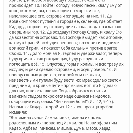
Христе!), и новое Я возвещу прежде, нежели оно
произойдет. 10. Пойте Господу Новую песнь, хвалу Ему от
концов земли, вы, плавающие по морю, и все,
наполняющее его, острова и живущие на них. 11. Да
возвысит голос пустыня и города ее, селения, где обитает
Кидар; да торжествуют живущие на скалах, да возглашают
с вершины гор. 12. Да воздадут Господу Славу, и хвалу Его
да возвестят на островах. 13. Господь выйдет, как исполин,
как муж браней возбудит ревность; воззовет и поднимет
воинский крик, и покажет Себя сильным против врагов
Своих. 14. Долго молчал Я, терпел и удерживался; теперь
буду кричать, как рождающая, буду разрушать и
поглощать всё. 15. Опустошу горы и холмы, и всю траву их
иссушу; и реки сделаю островами, и осушу озёра. 16. И
поведу слепых дорогою, которой они не знают,
неизвестными путями буду вести их; мрак сделаю светом
пред ними, и кривые пути - прямыми: вот что Я сделаю
для них, и не оставлю их. Тогда обратятся вспять и
великим стыдом покроются надеющиеся на идолов,
говорящие истуканам: "Вы - наши Боги!" (Ис. 42; 9-17).
Напомню: Кидар - второй из 12 сынов праотца арабов
Исмаила:
"Вот имена сынов Измаиловых, имена их по их
родословным их: первенец Измаилов Наваиоф, за ним
Кедар, Адбеел, Мивсам, Мишма, Дума, Масса, Хадад,