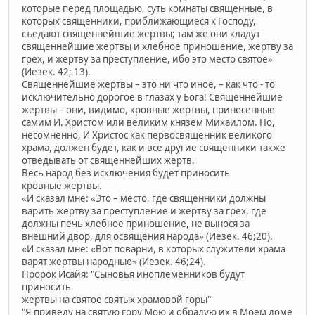
которые перед площадью, суть комнаты священные, в
которых священники, приближающиеся к Господу,
съедают священнейшие жертвы; там же они кладут
священнейшие жертвы и хлебное приношение, жертву за
грех, и жертву за преступление, ибо это место святое»
(Иезек. 42; 13).
Священнейшие жертвы – это ни что иное, – как что - то
исключительно дорогое в глазах у Бога! Священнейшие
жертвы – они, видимо, кровные жертвы, принесенные
самим И. Христом или великим князем Михаилом. Но,
несомненно, И Христос как первосвященник великого
храма, должен будет, как и все другие священники также
отведывать от священнейших жертв.
Весь народ без исключения будет приносить
кровные жертвы.
«И сказал мне: «Это – место, где священники должны
варить жертву за преступление и жертву за грех, где
должны печь хлебное приношение, не вынося за
внешний двор, для освящения народа» (Иезек. 46;20).
«И сказал мне: «Вот поварни, в которых служители храма
варят жертвы народные» (Иезек. 46;24).
Пророк Исайя: "Сыновья иноплеменников будут
приносить
жертвы на святое святых храмовой горы"
"Я приведу на святую гору Мою и обрадую их в Моем доме