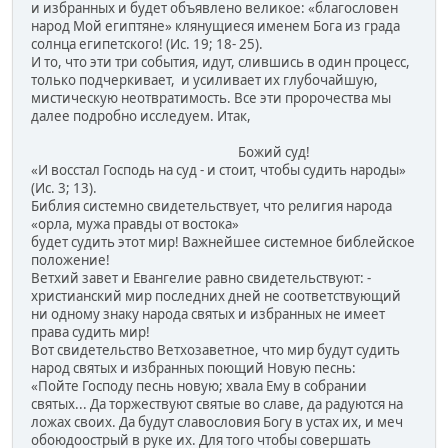
и избранных и будет объявлено великое: «благословен
народ Мой египтяне» клянущиеся именем Бога из града
солнца египетского! (Ис. 19; 18- 25).
И то, что эти три события, идут, слившись в один процесс,
только подчеркивает, и усиливает их глубочайшую,
мистическую неотвратимость. Все эти пророчества мы
далее подробно исследуем. Итак,
Божий суд!
«И восстал Господь на суд - и стоит, чтобы судить народы»
(Ис. 3; 13).
Библия системно свидетельствует, что религия народа
«орла, мужа правды от востока»
будет судить этот мир! Важнейшее системное библейское
положение!
Ветхий завет и Евангелие равно свидетельствуют: -
христианский мир последних дней не соответствующий
ни одному знаку народа святых и избранных не имеет
права судить мир!
Вот свидетельство Ветхозаветное, что мир будут судить
народ святых и избранных поющий Новую песнь:
«Пойте Господу песнь новую; хвала Ему в собрании
святых... Да торжествуют святые во славе, да радуются на
ложах своих. Да будут славословия Богу в устах их, и меч
обоюдоострый в руке их. Для того чтобы совершать