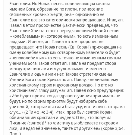
Евангелия. Но Новая песнь, повелевающая клятвы
именем Бога, обрезание по плоти, принесение
священных кровных жертв, она – однозначно не
Евангелие все это категорически запрещающее. Итак, ап.
Павел в этом пророчестве фактически предвещал, что
Евангелие Христа станет перед явлением Новой песни
«колеблемым» и «сотворенным», то есть измененным
людьми. И он же, ап. Павел в этом пророчестве
предвещает, что Новая песнь (Св. Коран!) приходящая на
смену колеблемому как сотворенному Евангелию будет
«непоколебимым» то есть точно не измененным святым
учением Бога! Таков ответ ап. Павла на предмет спора
между христианами и мусульманами - изменено
Евангелие людьми или нет. Такова стратегия смены
Учений Бога после Христа по ап. Павлу, - величайшему
христианскому герою и духовному вождю. Но кто из
христиан внял гласу разума? ап. Павел ясно предупредил:
«Ибо будет время, когда здравого учения принимать не
будут, но по своим прихотям будут избирать себе
учителей, которые льстили бы слуху; и от истины отвратят
слух...» (2 Тимф. 4; 3-4). Итак, прав был святой Коран,
обвинивший христиан и иудеев: О вы, кто получил
Писание (святое)! Что ж истину вы облекаете покровом
лжи, и ведая её значенье, таите от других ее» (Коран 3;64.
Пор..)