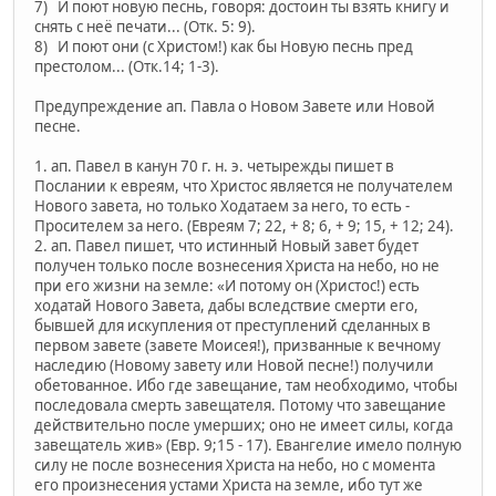
7) И поют новую песнь, говоря: достоин ты взять книгу и
снять с неё печати... (Отк. 5: 9).
8) И поют они (с Христом!) как бы Новую песнь пред
престолом... (Отк.14; 1-3).
Предупреждение ап. Павла о Новом Завете или Новой
песне.
1. ап. Павел в канун 70 г. н. э. четырежды пишет в
Послании к евреям, что Христос является не получателем
Нового завета, но только Ходатаем за него, то есть -
Просителем за него. (Евреям 7; 22, + 8; 6, + 9; 15, + 12; 24).
2. ап. Павел пишет, что истинный Новый завет будет
получен только после вознесения Христа на небо, но не
при его жизни на земле: «И потому он (Христос!) есть
ходатай Нового Завета, дабы вследствие смерти его,
бывшей для искупления от преступлений сделанных в
первом завете (завете Моисея!), призванные к вечному
наследию (Новому завету или Новой песне!) получили
обетованное. Ибо где завещание, там необходимо, чтобы
последовала смерть завещателя. Потому что завещание
действительно после умерших; оно не имеет силы, когда
завещатель жив» (Евр. 9;15 - 17). Евангелие имело полную
силу не после вознесения Христа на небо, но с момента
его произнесения устами Христа на земле, ибо тут же