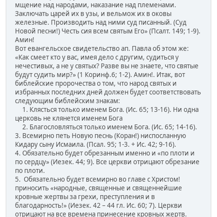
мщение над народами, наказание над племенами.
Заключать царей их в узы, и вельмож их в оковы
железные. Производить над ними суд писанный. (Суд
Новой песни!) Честь сия всем святым Его» (Псалт. 149; 1-9).
Амин!
Вот евангельское свидетельство ап. Павла об этом же:
«Как смеет кто у вас, имея дело с другим, судиться у
нечестивых, а не у святых? Разве вы не знаете, что святые
будут судить мир?» (1 Коринф.6; 1-2). Амин!. Итак, вот
библейские пророчества о том, что народ святых и
избранных последних дней должен будет соответствовать
следующим библейским знакам:
1. Клясться только именем Бога. (Ис. 65; 13-16). Ни одна
церковь не клянется именем Бога
2. Благословляться только именем Бога. (Ис. 65; 14-16).
3. Всемирно петь Новую песнь (Коран!) ниспосланную
Кидару сыну Исмаила. (Псал. 95; 1-3. + Ис. 42; 9-16).
4. Обязательно будет обрезанным именно и «по плоти и
по сердцу» (Иезек. 44; 9). Все церкви отрицают обрезание
по плоти.
5. Обязательно будет всемирно во главе с Христом!
приносить «народные, священные и священнейшие
кровные жертвы за грехи, преступления и в
благодарность!» (Иезек. 42 – 44 гл. Ис. 60; 7). Церкви
отрицают на все времена принесение кровных жертв.