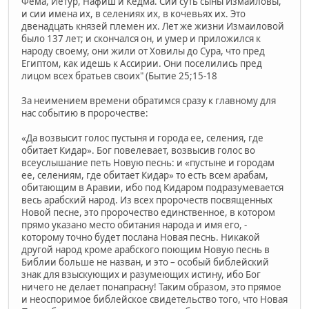
Фема, Иетур, Нафиш и Кедма. Сии суть сыны Измаиловы,
и сии имена их, в селениях их, в кочевьях их. Это
двенадцать князей племен их. Лет же жизни Измаиловой
было 137 лет; и скончался он, и умер и приложился к
народу своему, они жили от Ховилы до Сура, что пред
Египтом, как идешь к Ассирии. Они поселились пред
лицом всех братьев своих" (Бытие 25;15-18
За неимением времени обратимся сразу к главному для
нас событию в пророчестве:
«Да возвысит голос пустыня и города ее, селения, где
обитает Кидар». Бог повелевает, возвысив голос во
всеуслышание петь Новую песнь: и «пустыне и городам
ее, селениям, где обитает Кидар» то есть всем арабам,
обитающим в Аравии, ибо под Кидаром подразумевается
весь арабский народ. Из всех пророчеств посвященных
Новой песне, это пророчество единственное, в котором
прямо указано место обитания народа и имя его, -
которому точно будет послана Новая песнь. Никакой
другой народ кроме арабского поющим Новую песнь в
Библии больше не назван, и это – особый библейский
знак для взыскующих и разумеющих истину, ибо Бог
ничего не делает понапрасну! Таким образом, это прямое
и неоспоримое библейское свидетельство того, что Новая