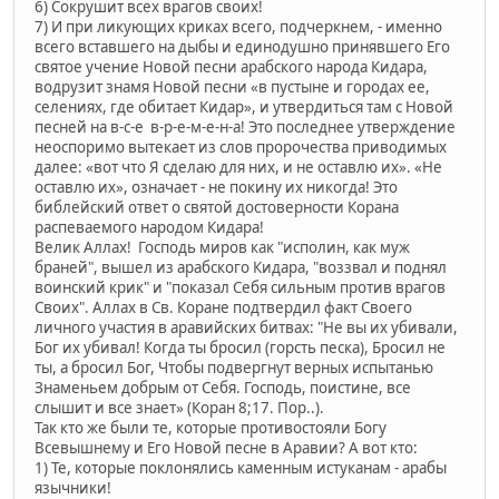
6) Сокрушит всех врагов своих!
7) И при ликующих криках всего, подчеркнем, - именно
всего вставшего на дыбы и единодушно принявшего Его
святое учение Новой песни арабского народа Кидара,
водрузит знамя Новой песни «в пустыне и городах ее,
селениях, где обитает Кидар», и утвердиться там с Новой
песней на в-с-е в-р-е-м-е-н-а! Это последнее утверждение
неоспоримо вытекает из слов пророчества приводимых
далее: «вот что Я сделаю для них, и не оставлю их». «Не
оставлю их», означает - не покину их никогда! Это
библейский ответ о святой достоверности Корана
распеваемого народом Кидара!
Велик Аллах! Господь миров как "исполин, как муж
браней", вышел из арабского Кидара, "воззвал и поднял
воинский крик" и "показал Себя сильным против врагов
Своих". Аллах в Св. Коране подтвердил факт Своего
личного участия в аравийских битвах: "Не вы их убивали,
Бог их убивал! Когда ты бросил (горсть песка), Бросил не
ты, а бросил Бог, Чтобы подвергнут верных испытанью
Знаменьем добрым от Себя. Господь, поистине, все
слышит и все знает» (Коран 8;17. Пор..).
Так кто же были те, которые противостояли Богу
Всевышнему и Его Новой песне в Аравии? А вот кто:
1) Те, которые поклонялись каменным истуканам - арабы
язычники!