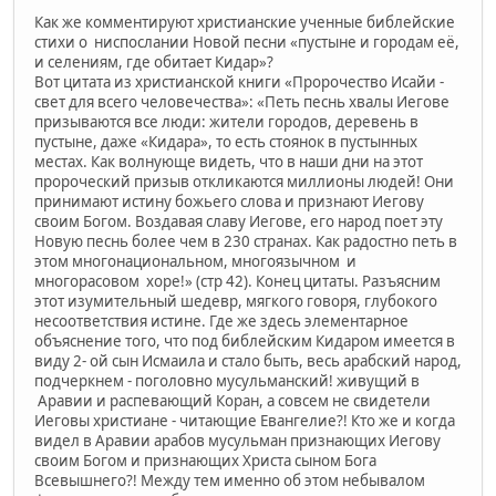
Как же комментируют христианские ученные библейские
стихи о ниспослании Новой песни «пустыне и городам её,
и селениям, где обитает Кидар»?
Вот цитата из христианской книги «Пророчество Исайи -
свет для всего человечества»: «Петь песнь хвалы Иегове
призываются все люди: жители городов, деревень в
пустыне, даже «Кидара», то есть стоянок в пустынных
местах. Как волнующе видеть, что в наши дни на этот
пророческий призыв откликаются миллионы людей! Они
принимают истину божьего слова и признают Иегову
своим Богом. Воздавая славу Иегове, его народ поет эту
Новую песнь более чем в 230 странах. Как радостно петь в
этом многонациональном, многоязычном и
многорасовом хоре!» (стр 42). Конец цитаты. Разъясним
этот изумительный шедевр, мягкого говоря, глубокого
несоответствия истине. Где же здесь элементарное
объяснение того, что под библейским Кидаром имеется в
виду 2- ой сын Исмаила и стало быть, весь арабский народ,
подчеркнем - поголовно мусульманский! живущий в
Аравии и распевающий Коран, а совсем не свидетели
Иеговы христиане - читающие Евангелие?! Кто же и когда
видел в Аравии арабов мусульман признающих Иегову
своим Богом и признающих Христа сыном Бога
Всевышнего?! Между тем именно об этом небывалом