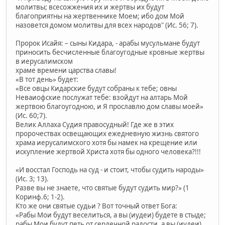
молитвы; всесожжения их и жертвы их будут
благоприятны на жертвеннике Моем; ибо дом Мой
назовется домом молитвы для всех народов" (Ис. 56; 7).
Пророк Исайя: – сыны Кидара, - арабы мусульмане будут
приносить бесчисленные благоугодные кровные жертвы
в иерусалимском
храме времени царства славы!
«В тот день» будет:
«Все овцы Кидарские будут собраны к тебе; овны
Неваиофские послужат тебе: взойдут на алтарь Мой
жертвою благоугодною, и Я прославлю дом славы моей»
(Ис. 60;7).
Велик Аллаха Судия правосудный! Где же в этих
пророчествах освещающих ежедневную жизнь святого
храма иерусалимского хотя бы намек на крещение или
искупление жертвой Христа хотя бы одного человека?!!!
«И восстал Господь на суд - и стоит, чтобы судить народы»
(Ис. 3; 13).
Разве вы не знаете, что святые будут судить мир?» (1
Коринф.6; 1-2).
Кто же они святые судьи ? Вот точный ответ Бога:
«Рабы Мои будут веселиться, а вы (иудеи) будете в стыде;
рабы Мои будут петь от сердечной радости, а вы (иудеи)