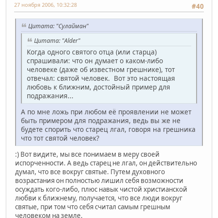
27 ноября 2006, 10:32:28
#40
Цитата: "Сулайман"
Цитата: "Alder"
Когда одного святого отца (или старца)
спрашивали: что он думает о каком-либо
человеке (даже об известном грешнике), тот
отвечал: святой человек. Вот это настоящая
любовь к ближним, достойный пример для
подражания...
А по мне ложь при любом её проявлении не может
быть примером для подражания, ведь вы же не
будете спорить что старец лгал, говоря на грешника
что тот святой человек?
:) Вот видите, мы все понимаем в меру своей
испорченности. А ведь старец не лгал, он действительно
думал, что все вокруг святые. Путем духовного
возрастания он полностью лишил себя возможности
осуждать кого-либо, плюс навык чистой христианской
любви к ближнему, получается, что все люди вокруг
святые, при том что себя считал самым грешным
человеком на земле.