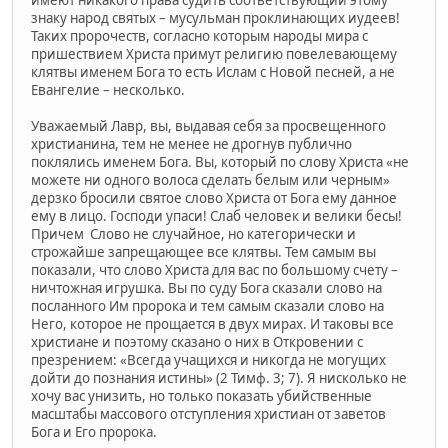
имеют никакого права судить соответствующий этому
знаку народ святых – мусульман проклинающих иудеев!
Таких пророчеств, согласно которым народы мира с
пришествием Христа примут религию повелевающему
клятвы именем Бога то есть Ислам с Новой песней, а не
Евангелие – несколько.
Уважаемый Лавр, вы, выдавая себя за просвещенного
христианина, тем не менее не дрогнув публично
поклялись именем Бога. Вы, который по слову Христа «не
можете ни одного волоса сделать белым или черным»
дерзко бросили святое слово Христа от Бога ему данное
ему в лицо. Господи упаси! Слаб человек и велики бесы!
Причем Слово не случайное, но категорически и
строжайше запрещающее все клятвы. Тем самым вы
показали, что слово Христа для вас по большому счету –
ничтожная игрушка. Вы по суду Бога сказали слово на
посланного Им пророка и тем самым сказали слово на
Него, которое не прощается в двух мирах. И таковы все
христиане и поэтому сказано о них в Откровении с
презрением: «Всегда учащихся и никогда не могущих
дойти до познания истины» (2 Тимф. 3; 7). Я нисколько не
хочу вас унизить, но только показать убийственные
масштабы массового отступления христиан от заветов
Бога и Его пророка.