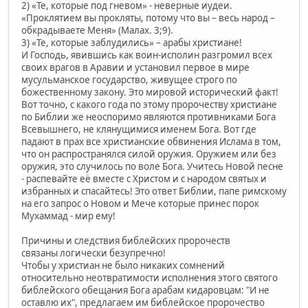
2) «Те, которые под гневом» - неверные иудеи.
«Проклятием вы прокляты, потому что вы – весь народ –
обкрадываете Меня» (Малах. 3;9).
3) «Те, которые заблудились» – арабы христиане!
И Господь, явившись как воин-исполин разгромил всех
своих врагов в Аравии и установил первое в мире
мусульманское государство, живущее строго по
божественному закону. Это мировой исторический факт!
Вот точно, с какого года по этому пророчеству христиане
по Библии же неоспоримо являются противниками Бога
Всевышнего, не клянущимися именем Бога. Вот где
падают в прах все христианские обвинения Ислама в том,
что он распространялся силой оружия. Оружием или без
оружия, это случилось по воле Бога. Учитесь Новой песне
- распевайте её вместе с Христом и с народом святых и
избранных и спасайтесь! Это ответ Библии, папе римскому
на его запрос о Новом и Мече которые принес порок
Мухаммад - мир ему!
Причины и следствия библейских пророчеств
связаны логически безупречно!
Чтобы у христиан не было никаких сомнений
относительно неотвратимости исполнения этого святого
библейского обещания Бога арабам кидаровцам: "И не
оставлю их", предлагаем им библейское пророчество