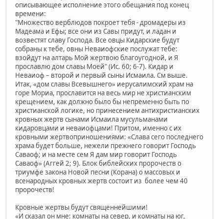
описывающее исполнение этого обещания под конец
времени:
"Множество верблюдов покроет тебя - дромадеры из
Мадеама и Ефы; все они из Савы придут, и ладан и
возвестят славу Господа. Все овцы Кидарские будут
собраны к тебе, овны Неваиофские послужат тебе:
взойдут на алтарь Мой жертвою благоугодной, и Я
прославлю дом славы Моей" (Ис. 60; 6-7). Кидар и
Неваиоф – второй и первый сыны Исмаила. См выше.
Итак, «дом славы Всевышнего» иерусалимский храм на
горе Мориа, прославится на весь мир не христианским
крещением, как должно было бы непременно быть по
христианской логике, но принесением антихристианских
кровных жертв сынами Исмаила мусульманами
кидаровцами и неваиофцами! Притом, именно с их
кровными жертвоприношениями: «Слава сего последнего
храма будет больше, нежели прежнего говорит Господь
Саваоф; и на месте сем Я дам мир говорит Господь
Саваоф» (Аггей 2; 9). Блок библейских пророчеств о
триумфе закона Новой песни (Корана) о массовых и
всенародных кровных жертв состоит из более чем 40
пророчеств!
Кровные жертвы будут священнейшими!
«И сказал он мне: комнаты на север, и комнаты на юг,