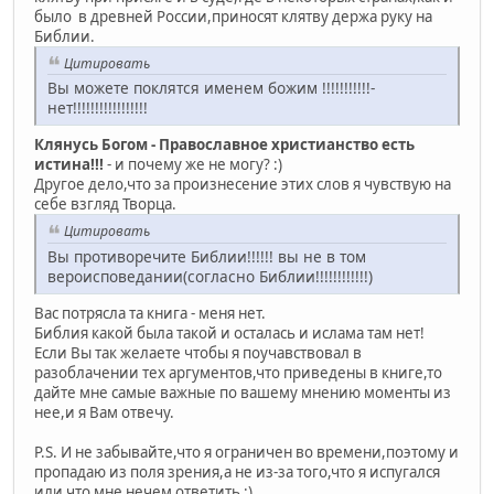
было в древней России,приносят клятву держа руку на
Библии.
Цитировать
Вы можете поклятся именем божим !!!!!!!!!!!-
нет!!!!!!!!!!!!!!!!!
Клянусь Богом - Православное христианство есть
истина!!!
- и почему же не могу? :)
Другое дело,что за произнесение этих слов я чувствую на
себе взгляд Творца.
Цитировать
Вы противоречите Библии!!!!!! вы не в том
вероисповедании(согласно Библии!!!!!!!!!!!!)
Вас потрясла та книга - меня нет.
Библия какой была такой и осталась и ислама там нет!
Если Вы так желаете чтобы я поучавствовал в
разоблачении тех аргументов,что приведены в книге,то
дайте мне самые важные по вашему мнению моменты из
нее,и я Вам отвечу.
P.S. И не забывайте,что я ограничен во времени,поэтому и
пропадаю из поля зрения,а не из-за того,что я испугался
или что мне нечем ответить :)