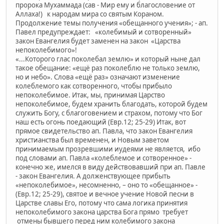
пророка Мухаммада (сав - Мир ему и благословение от
Аллаха!) к народам мира со святым Кораном.
Продолжение темы получения «обещанного учения»; - ап.
Павел предупреждает: «колебимый и сотворенный»
закон Евангелия будет заменен на закон «Царства
непоколебимого»!
«...Которого глас поколебал землю» и который ныне дал
такое обещание: «ещё раз поколеблю не только землю,
но и небо». Слова «ещё раз» означают изменение
колеблемого как сотворенного, чтобы прибыло
непоколебимое. Итак, мы, принимая Царство
непоколебимое, будем хранить благодать, которой будем
служить Богу, с благоговением и страхом, потому что Бог
наш есть огонь поедающий (Евр.12; 25-29) Итак, вот
прямое свидетельство ап. Павла, что закон Евангелия
христианства был временен, и Новым заветом
принимаемым прозревшими иудеями не является, ибо
под словами ап. Павла «колеблемое и сотворенное» -
конечно же, имелся в виду действовавший при ап. Павле
- закон Евангелия. А долженствующее прибыть
«непоколебимое», несомненно, – оно то «обещанное» -
(Евр.12; 25-29), святое и вечное учение Новой песни в
Царстве славы Его, потому что сама логика принятия
непоколебимого закона царства Бога прямо требует
отмены бывшего перед ним колебимого закона