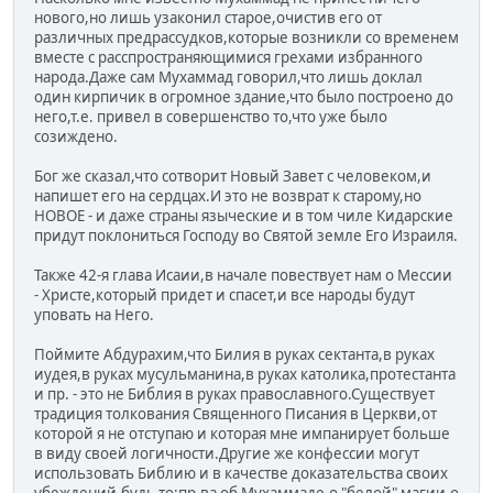
нового,но лишь узаконил старое,очистив его от
различных предрассудков,которые возникли со временем
вместе с расспространяющимися грехами избранного
народа.Даже сам Мухаммад говорил,что лишь доклал
один кирпичик в огромное здание,что было построено до
него,т.е. привел в совершенство то,что уже было
созиждено.
Бог же сказал,что сотворит Новый Завет с человеком,и
напишет его на сердцах.И это не возврат к старому,но
НОВОЕ - и даже страны языческие и в том чиле Кидарские
придут поклониться Господу во Святой земле Его Израиля.
Также 42-я глава Исаии,в начале повествует нам о Мессии
- Христе,который придет и спасет,и все народы будут
уповать на Него.
Поймите Абдурахим,что Билия в руках сектанта,в руках
иудея,в руках мусульманина,в руках католика,протестанта
и пр. - это не Библия в руках православного.Существует
традиция толкования Священного Писания в Церкви,от
которой я не отступаю и которая мне импанирует больше
в виду своей логичности.Другие же конфессии могут
использовать Библию и в качестве доказательства своих
убеждений,будь то:пр-ва об Мухаммаде,о "белой" магии,о