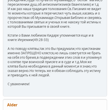
пересилении душ,об антисемитизме(в Евангелиях) и т.д
И как раз наша традиция толкования Св.Писания не видит
те моменты которые я перечислил чуть выше,касаясь и о
пророчествах об Мухаммаде.Открывая Библию и сверяясь
с толкованиями святых и ученых я не нахожу той истины к
которой Вы призываете в своей книге.
Кстати о Вами любимом Кидаре упоминается еще и в
книге Иеремии(49:28-33)
А по поводу клятвы,так это Вы придумали,что христианам
именно ЗАПРЕЩЕНО клястся,но лишь советуется не брать
на себя это бремя,в подверждении этих слов я и упомянул
о клятве при воинской присяге и в суде и т.д.Моя же
клятва была необходима в данный момент,и я знаю,что
сказал верно.Но теперь же я обязан соблюдать эту истину
и приводить к ней людей.
С уважением!
Alder