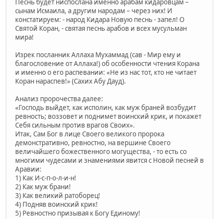
Песнь будет ниспослана именно арабам кидаровцам –
сынам Исмаила, а другим народам – через них! И
констатируем: - народ Кидара Новую песнь - запел! О
Святой Коран, - святая песнь арабов и всех мусульман
мира!
Изрек посланник Аллаха Мухаммад (сав - Мир ему и
благословение от Аллаха!) об особенности чтения Корана
и именно о его распевании: «Не из нас тот, кто не читает
Коран нараспев!» (Сахих Абу Дауд).
Анализ пророчества далее:
«Господь выйдет, как исполин, как муж браней возбудит
ревность; воззовет и поднимет воинский крик, и покажет
Себя сильным против врагов Своих».
Итак, Сам Бог в лице Своего великого пророка
демонстративно, ревностно, на вершине Своего
величайшего божественного могущества, - то есть со
многими чудесами и знамениями явится с Новой песней в
Аравии:
1) Как И-с-п-о-л-и-н!
2) Как муж брани!
3) Как великий ратоборец!
4) Подняв воинский крик!
5) Ревностно призывая к Богу Единому!