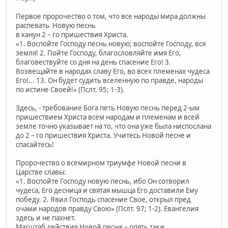
Первое пророчество о том, что все народы мира должны
распевать Новую песнь
в канун 2 – го пришествия Христа.
«1. Воспойте Господу песнь новую; воспойте Господу, вся
земля! 2. Пойте Господу, благословляйте имя Его,
благовествуйте со дня на день спасение Его! 3.
Возвещайте в народах славу Его, во всех племенах чудеса
Его!... 13. Он будет судить вселенную по правде, народы
по истине Своей!» (Пслт. 95; 1-3).
Здесь, - требование Бога петь Новую песнь перед 2-ым
пришествием Христа всем народам и племенам и всей
земле точно указывает на то, что она уже была ниспослана
до 2 – го пришествия Христа. Учитесь Новой песне и
спасайтесь!
Пророчество о всемирном триумфе Новой песни в
Царстве славы:
«1. Воспойте Господу новую песнь, ибо Он сотворил
чудеса, Его десница и святая мышца Его доставили Ему
победу. 2. Явил Господь спасение Свое, открыл пред
очами народов правду Свою» (Пслт. 97; 1-2). Евангелия
здесь и не пахнет.
Масштаб действия Новой песни – опять таки