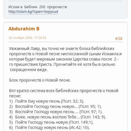
Ислам в Библии 200 пророчеств
http://islam.kg/?open=bojiysud
Abdurahim B
26 ноября 2006, 17:20:54
#38
Увжаемый Лавр, вы точно не знаете блока библейских
пророчеств о Новой песне ниспосланной сынам Исмаила и
которая будет мировым законом Царства славы после 2 -
го пришествия Христа. Прочитайте её хотя бы в сильно
сокращенном виде.
Блок пророчеств о Новой песне.
Вот кратко система всех библейских пророчеств о Новой
песне:
1) Пойте Ему новую песнь (Пслт. 32; 3).
2) Воспойте Господу песнь новую... (Пслт. 95; 1).
3) Воспойте Господу новую песнь ... (Пслт. 97; 1).
4) Боже, новую песнь воспою Тебе... (Пслт. 143; 9).
5) Пойте Господу песнь новую (Пслт. 149;1).
6) Пойте Господу новую песнь (Ис.42; 10).