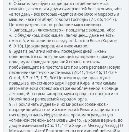
6. Обязательно будет запрещать потребление мяса
свинины, алкоголя и других «мерзостей беззакония», ибо,
«в тот день» все которые «едят свиное мясо и мерзость и
мышей, - все погибнут, говорит Господь» (Ис. 66; 16-17).
Церкви разрешают потребление мясв свинины.
7. Запрещать «лихоимство» - проценты с вкладов, ибо:
«...с блудником, лихоимцем, пьяницей... даже не есть
вместе!» ибо: «они не наследуют Царство Бога» (Коринф.
6; 9-10). Церкви разрешили лихоимство.
8. Будет в религии истины последних дней: «жены
облеченной в солнце» летающей на «крыльях правды
орла, мужа правды от дальней страны востока»
пребывающего на престоле Его при Боге распевая Новую
песнь неизвестную христианам. (Ис.41; 1-3.+ 46; 11-13 +
Отк. 4; 6-7. + 17; 1-7). Все Церкви выдали орла, мужа
правды за нечестивого царя Персии Кира, и тем самым
автоматически отреклись от жены облеченной в солнце
летающей на крыльях орла, мужа правды от востока и от
Новой песни рапеваемой народом орла.
9. «Проклинать иудеев» и их мировых союзников -
возродившийся «третий языческий Рим» и защищать от
них верную часть Иерусалима с храмом огражденную
«огненной стеной» Бога Всевышнего. «В храме верные, во
дворе язычники»! (Отк. 11; 1-2 и Хадис в Муснаду Ахмад.) О
Масжидуль – Аксо! Благословен ты всемирной победой и