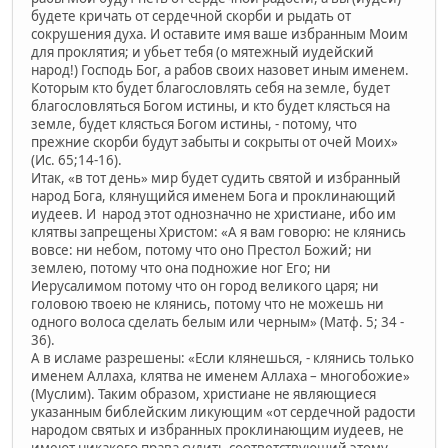
будете кричать от сердечной скорби и рыдать от
сокрушения духа. И оставите имя ваше избранным Моим
для проклятия; и убьет тебя (о мятежный иудейский
народ!) Господь Бог, а рабов своих назовет иным именем.
Которым кто будет благословлять себя на земле, будет
благословляться Богом истины, и кто будет клясться на
земле, будет клясться Богом истины, - потому, что
прежние скорби будут забыты и сокрыты от очей Моих»
(Ис. 65;14-16).
Итак, «в тот день» мир будет судить святой и избранный
народ Бога, клянущийся именем Бога и проклинающий
иудеев. И народ этот однозначно не христиане, ибо им
клятвы запрещены Христом: «А я вам говорю: не клянись
вовсе: ни небом, потому что оно Престол Божий; ни
землею, потому что она подножие ног Его; ни
Иерусалимом потому что он город великого царя; ни
головою твоею не клянись, потому что не можешь ни
одного волоса сделать белым или черным» (Матф. 5; 34 -
36).
А в исламе разрешены: «Если клянешься, - клянись только
именем Аллаха, клятва не именем Аллаха – многобожие»
(Муслим). Таким образом, христиане не являющиеся
указанным библейским ликующим «от сердечной радости
народом святых и избранных проклинающим иудеев, не