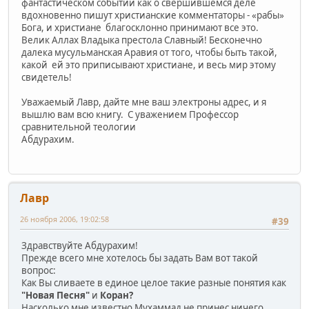
фантастическом событии как о свершившемся деле
вдохновенно пишут христианские комментаторы - «рабы»
Бога, и христиане благосклонно принимают все это.
Велик Аллах Владыка престола Славный! Бесконечно
далека мусульманская Аравия от того, чтобы быть такой,
какой ей это приписывают христиане, и весь мир этому
свидетель!
Уважаемый Лавр, дайте мне ваш электроны адрес, и я
вышлю вам всю книгу. С уважением Профессор
сравнительной теологии
Абдурахим.
Лавр
26 ноября 2006, 19:02:58
#39
Здравствуйте Абдурахим!
Прежде всего мне хотелось бы задать Вам вот такой
вопрос:
Как Вы сливаете в единое целое такие разные понятия как
"Новая Песня"
и
Коран?
Насколько мне известно Мухаммад не принес ничего