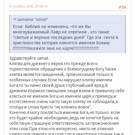
25 ноября 2006, 20:49:10
#36
Цитата: "samat"
Если Библия не изменена, что же Вы
многоуважаемый Лавр не ответили , кто такие
"святые и верные последних дней" Где эта секта в
христианстве которая клянется именем Божим
!!!!!!!!!!!покажите мне на карте!!!!!!!!!!!!!!!!!!!!!
Здравствуйте samat.
Клятва для древнего еврея это прежде всего
торжественное обращение к Всемогущему Богу.Также
клятва является священной, произносимой только в
особенных случаях.Если ты нарушил клятву именем
Бога,то ты нанес своей душе глубочайший вред.В
древнем Израиле,тамошние люди взяли в привычку себе
клясться не именем Бога,но именем царя,к примеру,и
есстественно очень часто такую клятву не соблюдали,а
отсюда и слова Христа "не клянись вовсе".
Конечно я могу поклясться именем Бога,но только если
это будет крайне необходимо,ведь не хочется брать на
себя такую страшную ответственность за произнесение
этих слов.При этом,что интересно, никто не отменял
клятву при присяге и в суде,где в некоторых странах,как и