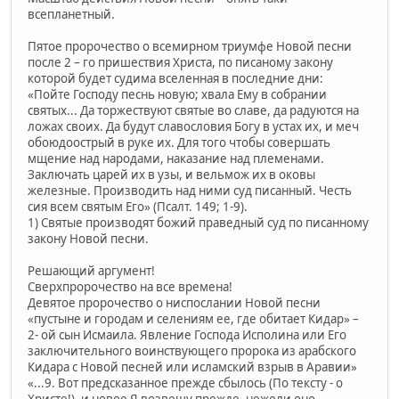
всепланетный.
Пятое пророчество о всемирном триумфе Новой песни
после 2 – го пришествия Христа, по писаному закону
которой будет судима вселенная в последние дни:
«Пойте Господу песнь новую; хвала Ему в собрании
святых... Да торжествуют святые во славе, да радуются на
ложах своих. Да будут славословия Богу в устах их, и меч
обоюдоострый в руке их. Для того чтобы совершать
мщение над народами, наказание над племенами.
Заключать царей их в узы, и вельмож их в оковы
железные. Производить над ними суд писанный. Честь
сия всем святым Его» (Псалт. 149; 1-9).
1) Святые производят божий праведный суд по писанному
закону Новой песни.
Решающий аргумент!
Сверхпророчество на все времена!
Девятое пророчество о ниспослании Новой песни
«пустыне и городам и селениям ее, где обитает Кидар» –
2- ой сын Исмаила. Явление Господа Исполина или Его
заключительного воинствующего пророка из арабского
Кидара с Новой песней или исламский взрыв в Аравии»
«...9. Вот предсказанное прежде сбылось (По тексту - о