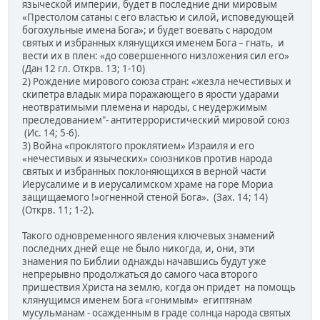
языческой империи, будет в последние дни мировым
«Престолом сатаны с его властью и силой, исповедующей
богохульные имена Бога»; и будет воевать с народом
святых и избранных клянущихся именем Бога – гнать, и
вести их в плен: «до совершенного низложения сил его»
(Дан 12 гл. Открв. 13; 1-10)
2) Рождение мирового союза стран: «жезла нечестивых и
скипетра владык мира поражающего в ярости ударами
неотвратимыми племена и народы, с неудержимым
преследованием"- антитеррористический мировой союз
(Ис. 14; 5-6).
3) Война «проклятого проклятием» Израиля и его
«нечестивых и языческих» союзников против народа
святых и избранных поклоняющихся в верной части
Иерусалиме и в иерусалимском храме на горе Мориа
защищаемого !»огненной стеной Бога». (Зах. 14; 14)
(Открв. 11; 1-2).
Такого одновременного явления ключевых знамений
последних дней еще не было никогда, и, они, эти
знамения по Библии однажды начавшись будут уже
непрерывно продолжаться до самого часа второго
пришествия Христа на землю, когда он придет на помощь
клянущимся именем Бога «гонимым» египтянам
мусульманам - осажденным в граде солнца народа святых