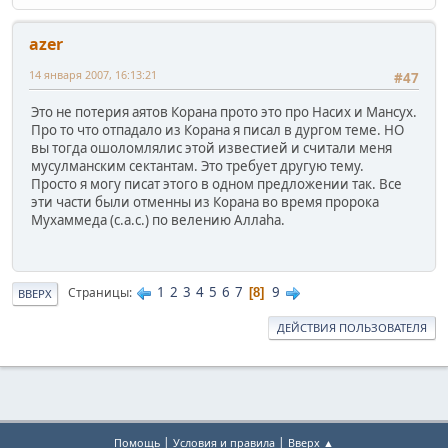
azer
14 января 2007, 16:13:21
#47
Это не потерия аятов Корана прото это про Насих и Мансух.
Про то что отпадало из Корана я писал в дургом теме. НО
вы тогда ошоломлялис этой известией и считали меня
мусулманским сектантам. Это требует другую тему.
Просто я могу писат этого в одном предложении так. Все
эти части были отменны из Корана во время пророка
Мухаммеда (с.а.с.) по велению Аллаhа.
1
2
3
4
5
6
7
9
Страницы
8
ВВЕРХ
ДЕЙСТВИЯ ПОЛЬЗОВАТЕЛЯ
|
|
Помощь
Условия и правила
Вверх ▲