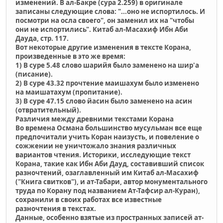
изменений. В ал-Бакре (сура 2.259) в оригинале
записаны следующие слова: "...оно не испортилось. И
посмотри на осла своего", он заменил их на "чтобы
они не испортились". Китаб ал-Масахиф Ибн Аби
Дауда, стр. 117.
Вот некоторые другие изменения в тексте Корана,
произведенные в это же время:
1) В суре 5.48 слово шарийя было заменено на шир'a
(писание).
2) В суре 43.32 прочтение маишахум было изменено
на маишатахум (пропитание).
3) В суре 47.15 слово йасин было заменено на асин
(отвратительный).
Различия между древними текстами Корана
Во времена Османа большинство мусульман все еще
предпочитали учить Коран наизусть, и повеление о
сожжении не уничтожало знания различных
вариантов чтения. Историки, исследующие текст
Корана, такие как Ибн Аби Дауд, составивший список
разночтений, озаглавленный им Китаб ал-Масахиф
("Книга свитков"), и ат-Табари, автор монументального
труда по Корану под названием Ат-Тафсир ал-Куран),
сохранили в своих работах все известные
разночтения в текстах.
Данные, особенно взятые из пространных записей ат-