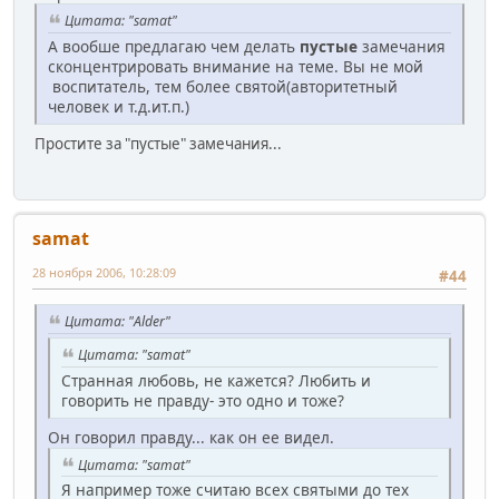
Цитата: "samat"
А вообше предлагаю чем делать
пустые
замечания
сконцентрировать внимание на теме. Вы не мой
воспитатель, тем более святой(авторитетный
человек и т.д.ит.п.)
Простите за "пустые" замечания...
samat
28 ноября 2006, 10:28:09
#44
Цитата: "Alder"
Цитата: "samat"
Странная любовь, не кажется? Любить и
говорить не правду- это одно и тоже?
Он говорил правду... как он ее видел.
Цитата: "samat"
Я например тоже считаю всех святыми до тех