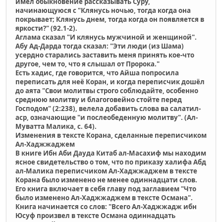
имел обыкновение рассказывать Суру,
начинающуюся с "Клянусь ночью, тогда когда она
покрывает; Клянусь днем, тогда когда он появляется в
яркости?" (92.1-2).
Aглама сказал "И клянусь мужчиной и женщиной".
Абу Ад-Дарда тогда сказал: "Эти люди (из Шама)
усердно старались заставить меня принять кое-что
другое, чем то, что я слышал от Пророка."
Есть хадис, где говорится, что Айша попросила
переписать для неё Коран, и когда переписчик дошёл
до аята "Свои молитвы строго соблюдайте, особенно
среднюю молитву и благоговейно стойте перед
Господом" (2:238), велела добавить слова ва салатил-
аср, означающие "и послеобеденную молитву". (Ал-
Муватта Малика, с. 64).
Изменения в тексте Корана, сделанные переписчиком
Ал-Хаджжаджем
В книге Ибн Аби Дауда Китаб ал-Масахиф мы находим
ясное свидетельство о том, что по приказу халифа Абд
ал-Малика переписчиком Ал-Хаджжаджем в тексте
Корана было изменено не менее одиннадцати слов.
Его книга включает в себя главу под заглавием "Что
было изменено Ал-Хаджжаджем в тексте Османа".
Книга начинается со слов: "Всего Ал-Хаджжадж ибн
Юсуф произвел в тексте Османа одиннадцать