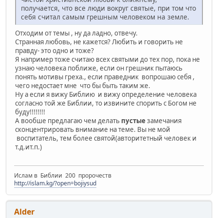
получается, что все люди вокруг святые, при том что
себя считал самым грешным человеком на земле.
Отходим от темы , ну да ладно, отвечу.
Странная любовь, не кажется? Любить и говорить не
правду- это одно и тоже?
Я например тоже считаю всех святыми до тех пор, пока не
узнаю человека поближе, если он грешник пытаюсь
понять мотивы греха., если праведник вопрошаю себя ,
чего недостает мне что бы быть таким же.
Ну а если я вижу Библию и вижу определение человека
согласно той же Библии, то извините спорить с Богом не
буду!!!!!!!!
А вообше предлагаю чем делать
пустые
замечания
сконцентрировать внимание на теме. Вы не мой
воспитатель, тем более святой(авторитетный человек и
т.д.ит.п.)
Ислам в Библии 200 пророчеств
http://islam.kg/?open=bojiysud
Alder