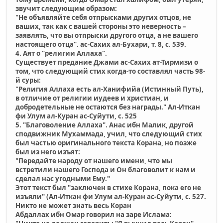
звучит следующим образом:
"Не объявляйте себя отпрысками других отцов, не
ваших, так как с вашей стороны это неверность –
заявлять, что вы отпрыски другого отца, а не вашего
настоящего отца". ас-Сахих ал-Бухари, т. 8, с. 539.
4. Аят о "религии Аллаха".
Существует предание Джами ас-Сахих ат-Тирмизи о
том, что следующий стих когда-то составлял часть 98-
й суры:
"Религия Аллаха есть aл-Ханифийа (Истинный Путь),
в отличие от религии иудеев и христиан, и
добродетельные не остаются без награды." Ал-Иткан
фи Улум ал-Куран ас-Суйути, с. 525
5. "Благоволение Аллаха". Анас ибн Малик, другой
сподвижник Мухаммада, учил, что следующий стих
был частью оригинального текста Корана, но позже
был из него изъят:
"Передайте народу от нашего имени, что мы
встретили нашего Господа и Он благоволит к нам и
сделал нас угодными Ему."
Этот текст был "заключен в стихе Корана, пока его не
изъяли" (Ал-Иткан фи Улум ал-Куран ас-Суйути, с. 527.
Никто не может знать весь Коран
Абдаллах ибн Омар говорил на заре Ислама: