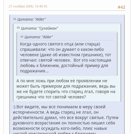
27 ноября 2006, 16:49:35
#42
Цитата: "Alder"
Цитата: "Сулайман"
Цитата: "Alder"
Когда одного святого отца (или старца)
спрашивали: что он думает о каком-либо
человеке (даже об известном грешнике), тот
отвечал: святой человек. Вот это настоящая
любовь к ближним, достойный пример для
подражания...
А по мне ложь при любом её проявлении не
может быть примером для подражания, ведь вы
же не будете спорить что старец лгал, говоря на
грешника что тот святой человек?
:) Вот видите, мы все понимаем в меру своей
испорченности. А ведь старец не лгал, он
действительно думал, что все вокруг святые. Путем
духовного возрастания он полностью лишил себя
возможности осуждать кого-либо, плюс навык
чистой христианской любви к ближнему,