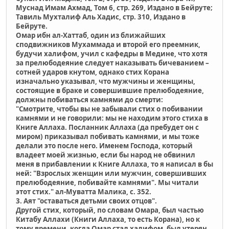
Муснад Имам Ахмад, Том 6, cтр. 269, Издано в Бейруте;
Тавиль Мухталиф Аль Хадис, cтр. 310, Издано в
Бейруте.
Омар ибн ал-Хаттаб, один из ближайших
сподвижников Мухаммада и второй его преемник,
будучи халифом, учил с кафедры в Медине, что хотя
за прелюбодеяние следует наказывать бичеванием –
сотней ударов кнутом, однако стих Корана
изначально указывал, что мужчины и женщины,
состоящие в браке и совершившие прелюбодеяние,
должны побиваться камнями до смерти:
"Смотрите, чтобы вы не забывали стих о побивании
камнями и не говорили: мы не находим этого стиха в
Книге Аллаха. Посланник Аллаха (да пребудет он с
миром) приказывал побивать камнями, и мы тоже
делали это после него. Именем Господа, который
владеет моей жизнью, если бы народ не обвинил
меня в прибавлении к Книге Аллаха, то я написал в бы
ней: "Взрослых женщин или мужчин, совершивших
прелюбодеяние, побивайте камнями". Мы читали
этот стих." ал-Муватта Малика, с. 352.
3. Аят "оставаться детьми своих отцов".
Другой стих, который, по словам Омара, был частью
Китабу Аллахи (Книги Аллаха, то есть Корана), но к
тому времени, когда Омар стал халифом, был утерян,