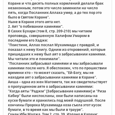
Коране и что десять полных кормлений делали брак
незаконным, потом это число заменили на число
пять, когда Посланник Аллаха умер, а до тех пор это
было в Святом Коране".
Ныне в Коране этого аята нет.
2. Аят "о побивании камнями".
В Сахих Бухари (том 8, стр. 209-210) мы читаем
проповедь, совершенную Халифом Умаром в
последнем его Хадже:
"Поистине, Аллах послал Mухаммада с правдой, и
показал к нему Книгу. Одним из откровений, которые
пришедших к нему был аят о забрасывании камнями.
Мы читали это и понимали".
"Посланник забрасывал камнями и мы забрасывали
камнями после него. Я обеспокоен, что по прошествии
времени кто – то может сказать, "Ей-Богу, мы не
находим аят о забрасывании камнями в Коране".
Аиша – одна из жен Магомета, так же свидетельствует
о пропущенном аяте о забрасывании камнями:
"Когда аяты "Раджм" [Забрасывание камнями] и "Риза
Кабир" были ниспосланы, они были написаны на
куске бумаги и хранились под моей подушкой. После
кончины Пророка Мухаммада коза съела этот кусок
бумаги, в то время как мы были в трауре".
Сунан Ибн Маджа, Том 2, cтр. 39, Издано в Карачи;