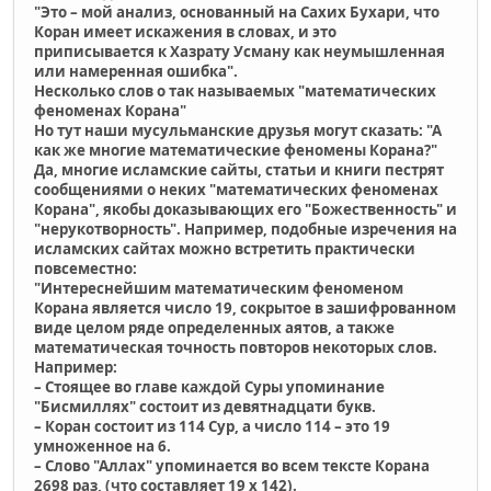
"Это – мой анализ, основанный на Cахих Бухари, что
Коран имеет искажения в словах, и это
приписывается к Хазрату Усману как неумышленная
или намеренная ошибка".
Несколько слов о так называемых "математических
феноменах Корана"
Но тут наши мусульманские друзья могут сказать: "А
как же многие математические феномены Корана?"
Да, многие исламские сайты, статьи и книги пестрят
сообщениями о неких "математических феноменах
Корана", якобы доказывающих его "Божественность" и
"нерукотворность". Например, подобные изречения на
исламских сайтах можно встретить практически
повсеместно:
"Интереснейшим математическим феноменом
Корана является число 19, сокрытое в зашифрованном
виде целом ряде определенных аятов, а также
математическая точность повторов некоторых слов.
Например:
– Стоящее во главе каждой Суры упоминание
"Бисмиллях" состоит из девятнадцати букв.
– Коран состоит из 114 Сур, а число 114 – это 19
умноженное на 6.
– Слово "Аллах" упоминается во всем тексте Корана
2698 раз, (что составляет 19 x 142).