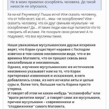
Не в моих правилах оскорблять человека. До такой
низости не опускался,
Ха-ха-ха! Ржунимагу! Пышы исчо! Или сказать человеку,
что от тебя несет, как от... ямы - не оскорбление? Или -
сказатть человеку, что он друг свиньям неумытым - не
оскорбление? Да... И такие люди нам еще пытаются что-то
говорить об исламе. Не позорьте свою религию! А то
подумают, что все муслимы такие.
Наши уважаемые мусульманские друзья искренне
верят, что Коран существует наравне с Господом
извечно в том самом неизменном виде, что и во
времена Магомета, что он прошел сквозь века
неколебимым и неизменным.
Однако, изучение мусульманских же источников
неизменно указывает нам на то, что Коран
претерпевал изменения и искажения, в него
добавлялись слова, из него исчезли аяты и целые
суры и, более того, большая часть Корана просто
утеряна.
И говорят об этом не какие-нибудь "исламофобы" или
"враги религии мира", а говорят сами же мусульмане,
причем мусульмане – современники и
"сподвижники" самого Магомета.