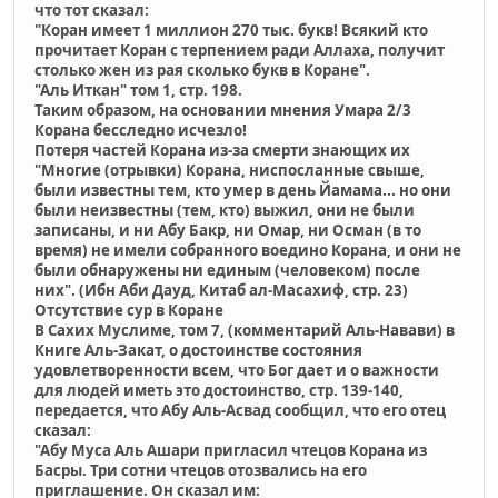
что тот сказал:
"Коран имеет 1 миллион 270 тыс. букв! Всякий кто
прочитает Коран с терпением ради Аллаха, получит
столько жен из рая сколько букв в Коране".
"Аль Иткан" том 1, стр. 198.
Таким образом, на основании мнения Умара 2/3
Корана бесследно исчезло!
Потеря частей Корана из-за смерти знающих их
"Многие (отрывки) Корана, ниспосланные свыше,
были известны тем, кто умер в день Йамама... но они
были неизвестны (тем, кто) выжил, они не были
записаны, и ни Абу Бакр, ни Омар, ни Осман (в то
время) не имели собранного воедино Корана, и они не
были обнаружены ни единым (человеком) после
них". (Ибн Аби Дауд, Китаб ал-Масахиф, стр. 23)
Отсутствие сур в Коране
В Сахих Муслиме, том 7, (комментарий Аль-Навави) в
Книге Аль-Закат, о достоинстве состояния
удовлетворенности всем, что Бог дает и о важности
для людей иметь это достоинство, стр. 139-140,
передается, что Aбу Аль-Асвад сообщил, что его отец
сказал:
"Абу Муса Аль Ашари пригласил чтецов Корана из
Басры. Три сотни чтецов отозвались на его
приглашение. Он сказал им: