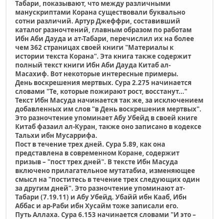
Табари, показывают, что между различными
манускриптами Корана существовали буквально
сотни различий. Артур Джеффри, составивший
каталог разночтений, главным образом по работам
Ибн Аби Дауда и ат-Табари, перечислил их на более
чем 362 страницах своей книги "Мaтериалы к
истории текста Корана". Эта книга также содержит
полный текст книги Ибн Аби Дауда Китаб ал-
Масахиф. Вот некоторые интересные примеры.
День воскрешения мертвых. Сура 2.275 начинается
словами "Те, которые пожирают рост, восстанут..."
Текст Ибн Масуда начинается так же, за исключением
добавленных им cлов "в День воскрешения мертвых".
Это разночтение упоминает Абу Убейд в своей книге
Китаб фазаил ал-Куран, также оно записано в кодексе
Taльхи ибн Мусаррифа.
Пост в течение трех дней. Сура 5.89, как она
представлена в современном Коране, содержит
призыв – "пост трех дней". В тексте Ибн Масуда
включено прилагательное мутатабиа, изменяющее
смысл на "поститесь в течение трех следующих один
за другим дней". Это разночтение упоминают ат-
Табари (7.19.11) и Абу Убейд. Убайй ибн Kaаб, Ибн
Aббас и ар-Раби ибн Хусайм тоже записали его.
Путь Аллаха. Сура 6.153 начинается словами "И это –