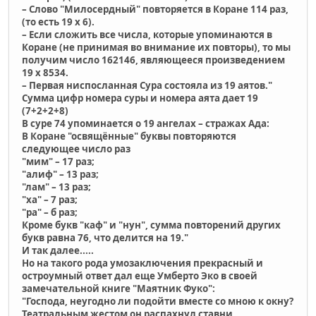
– Слово "Милосердный" повторяется в Коране 114 раз,
(то есть 19 x 6).
– Если сложить все числа, которые упоминаются в
Коране (не принимая во внимание их повторы), то мы
получим число 162146, являющееся произведением
19 x 8534.
– Первая ниспосланная Сура состояла из 19 аятов."
Сумма цифр номера суры и номера аята дает 19
(7+2+2+8)
В суре 74 упоминается о 19 ангелах – стражах Ада:
В Коране "освящённые" буквы повторяются
следующее число раз
"мим" – 17 раз;
"алиф" – 13 раз;
"лам" – 13 раз;
"ха" – 7 раз;
"ра" – б раз;
Кроме букв "каф" и "нун", сумма повторений других
букв равна 76, что делится на 19."
И так далее.....
Но на такого рода умозаключения прекрасный и
остроумный ответ дал еще Умберто Эко в своей
замечательной книге "Маятник Фуко":
"Господа, неугодно ли подойти вместе со мною к окну?
Театральным жестом он распахнул ставни,