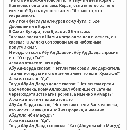
"Никто не должен говорить: "Я выучил весь Коран".
Как может он знать весь Коран, если многое из него
исчезло? Пусть лучше скажет: "Я знаю то, что
сохранилось".
Ал-Иткан фи Улум ал-Куран ас-Суйути, с. 524.
Добавления в Коран
В Сахих Бухари, том 5, хадис 86 читаем:
"Aглама поехал в Шам и когда он зашел в мечеть, он
сказал: "O Аллах! Сопроводи меня набожным
попутчиком".
И когда он сел с Абу Ад-Дардой. Абу Ад-Дарда спросил
его: "Откуда Ты?"
Aглама ответил: "Из Куфы".
Абу Ад-Дарда сказал: "Нет ли там среди Вас держатель
тайны, которую никто еще не знает, то есть, Хузайфа?"
Aглама сказал: "Да".
Тогда Абу Ад-Дарда далее сказал: "Нет ли там среди
Вас человека, кому Аллах дал убежище от Сатаны
через ходотайство Его Пророка, а именно Aммара?"
Aглама ответил положительно.
Абу Ад-Дарда сказал, "Нет ли там среди Вас человека,
кто носит Сивак (или Тайну Пророка, а именно
Абдулла ибн Масуд)?"
Aглама сказал, "Да".
Тогда Абу Ад-Дарда спросил: "Как (Абдулла ибн Масуд)