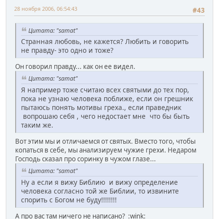
28 ноября 2006, 06:54:43
#43
Цитата: "samat"
Странная любовь, не кажется? Любить и говорить
не правду- это одно и тоже?
Он говорил правду... как он ее видел.
Цитата: "samat"
Я например тоже считаю всех святыми до тех пор,
пока не узнаю человека поближе, если он грешник
пытаюсь понять мотивы греха., если праведник
вопрошаю себя , чего недостает мне что бы быть
таким же.
Вот этим мы и отличаемся от святых. Вместо того, чтобы
копаться в себе, мы анализируем чужие грехи. Недаром
Господь сказал про соринку в чужом глазе...
Цитата: "samat"
Ну а если я вижу Библию и вижу определение
человека согласно той же Библии, то извините
спорить с Богом не буду!!!!!!!!
А про вас там ничего не написано? :wink: