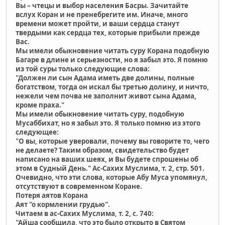
Вы – чтецы и выбор населения Басры. Зачитайте
вслух Коран и не пренебрегите им. Иначе, много
времени может пройти, и ваши сердца станут
твердыми как сердца тех, которые прибыли прежде
Вас.
Мы имели обыкновение читать суру Корана подобную
Багаре в длине и серьезности, но я забыл это. Я помню
из той суры только следующие слова:
"Должен ли сын Адама иметь две долины, полные
богатством, тогда он искал бы третью долину, и ничто,
нежели чем почва не заполнит живот сына Адама,
кроме праха."
Мы имели обыкновение читать суру, подобную
Мусаббихат, но я забыл это. Я только помню из этого
следующее:
"О вы, которые уверовали, почему вы говорите то, чего
не делаете? Таким образом, свидетельство будет
написано на ваших шеях, и Вы будете спрошены об
этом в Судный День." Ас-Сахих Муслима, т. 2, стр. 501.
Очевидно, что эти слова, которые Aбу Муса упомянул,
отсутствуют в современном Коране.
Потеря аятов Корана
Аят "о кормлении грудью".
Читаем в ас-Сахих Муслима, т. 2, с. 740:
"Айша сообщила, что это было открыто в Святом