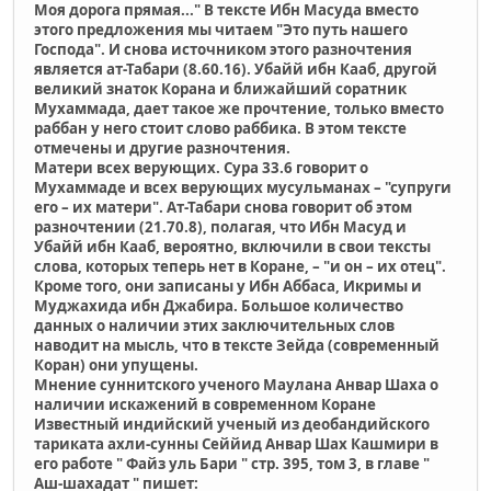
Моя дорога прямая..." В тексте Ибн Масуда вместо
этого предложения мы читаем "Это путь нашего
Господа". И снова источником этого разночтения
является ат-Табари (8.60.16). Убайй ибн Кааб, другой
великий знаток Корана и ближайший соратник
Мухаммада, дает такое же прочтение, только вместо
раббан у него стоит слово раббика. В этом тексте
отмечены и другие разночтения.
Матери всех верующих. Сура 33.6 говорит о
Мухаммаде и всех верующих мусульманах – "супруги
его – их матери". Ат-Табари снова говорит об этом
разночтении (21.70.8), полагая, что Ибн Масуд и
Убайй ибн Кааб, вероятно, включили в свои тексты
слова, которых теперь нет в Коране, – "и он – их отец".
Кроме того, они записаны у Ибн Аббаса, Икримы и
Муджахида ибн Джабира. Большое количество
данных о наличии этих заключительных слов
наводит на мысль, что в тексте Зейда (современный
Коран) они упущены.
Мнение cуннитского ученого Маулана Анвар Шаха о
наличии искажений в современном Коране
Известный индийский ученый из деобандийского
тариката ахли-сунны Сеййид Анвар Шах Кашмири в
его работе " Файз уль Бари " стр. 395, том 3, в главе "
Аш-шахадат " пишет: