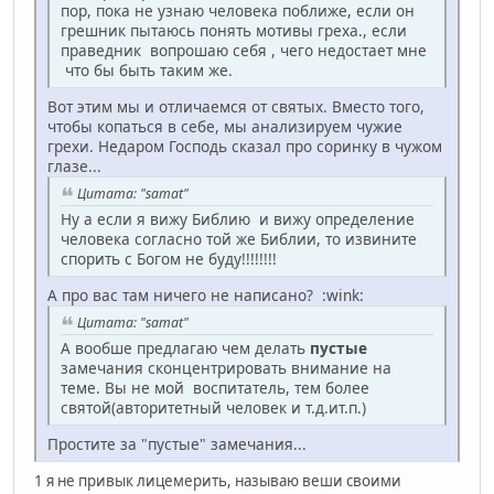
пор, пока не узнаю человека поближе, если он
грешник пытаюсь понять мотивы греха., если
праведник вопрошаю себя , чего недостает мне
что бы быть таким же.
Вот этим мы и отличаемся от святых. Вместо того,
чтобы копаться в себе, мы анализируем чужие
грехи. Недаром Господь сказал про соринку в чужом
глазе...
Цитата: "samat"
Ну а если я вижу Библию и вижу определение
человека согласно той же Библии, то извините
спорить с Богом не буду!!!!!!!!
А про вас там ничего не написано? :wink:
Цитата: "samat"
А вообше предлагаю чем делать
пустые
замечания сконцентрировать внимание на
теме. Вы не мой воспитатель, тем более
святой(авторитетный человек и т.д.ит.п.)
Простите за "пустые" замечания...
1 я не привык лицемерить, называю веши своими