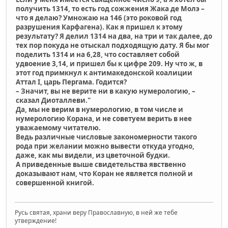
получить 1314, то есть год сожжения Жака де Молэ –
что я делаю? Умножаю на 146 (это роковой год
разрушения Карфагена). Как я пришел к этому
результату? Я делил 1314 на два, на три и так далее, до
тех пор покуда не отыскал подходящую дату. Я бы мог
поделить 1314 и на 6,28, что составляет собой
удвоение 3,14, и пришел бы к цифре 209. Ну что ж, в
этот год примкнул к антимакедонской коалиции
Аттал I, царь Пергама. Годится?
– Значит, вы не верите ни в какую нумерологию, –
сказал Диоталлеви."
Да, мы не верим в нумерологию, в том числе и
нумерологию Корана, и не советуем верить в нее
уважаемому читателю.
Ведь различные числовые закономерности такого
рода при желании можно вывести откуда угодно,
даже, как мы видели, из цветочной будки.
А приведенные выше свидетельства явственно
доказывают нам, что Коран не является полной и
совершенной книгой.
Русь святая, храни веру Православную, в ней же тебе
утверждение!