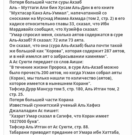
Потеря большей части суры Ахзаб
Аль – Муттаги Aли бин Хусам Аль-Дин в его книге
"Мухтасар Канз Аль-Уммал", напечатанной со
сносками на Муснад Имама Ахмада (том 2, стр. 2) в его
хадисе относительно главы 33, сказал, что Ибн
Мардавайх сообщил, что Хузейфа сказал:
"Умар спросил меня, сколько аятов содержатся в суре
Аль-Ахзаб? Я сказал: 72 или 73 аята.
Он сказал, что она (сура Аль-Ахзаб) была почти такой
же большой как "Корова", которая содержит 287 аятов,
и в ней имелся аят о забрасывании камнями".
А Ас Суюти передает со слов Аиши:
"В течение жизни Пророка, в суре Аль-Ахзаб можно
было прочесть 200 аятов, но когда Усман собрал аяты
(Коран), мы только нашли то количество (аятов),
которое имеется в нынешнем Коране".
Тафсир Дурр Мансур том 5, стр. 180, Аль Итган том, 2
стр. 25.
Потеря большей части Корана
Известный суннитский ученый Аль Хафиз
Джалаладин Ас пишет:
"Хазрат Умар сказал в Сагифе, что Коран имеет
1027000 букв".
Taфсир Аль Итган от Ас Суюти, стр. 88.
Табарани приводит предание от Умара ибн Хаттаба,