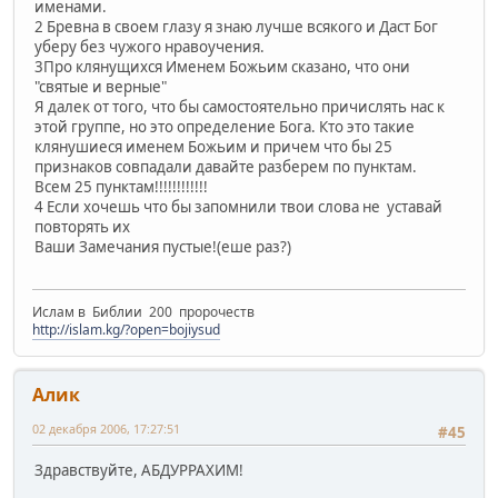
именами.
2 Бревна в своем глазу я знаю лучше всякого и Даст Бог
уберу без чужого нравоучения.
3Про клянущихся Именем Божьим сказано, что они
"святые и верные"
Я далек от того, что бы самостоятельно причислять нас к
этой группе, но это определение Бога. Кто это такие
клянушиеся именем Божьим и причем что бы 25
признаков совпадали давайте разберем по пунктам.
Всем 25 пунктам!!!!!!!!!!!!
4 Если хочешь что бы запомнили твои слова не уставай
повторять их
Ваши Замечания пустые!(еше раз?)
Ислам в Библии 200 пророчеств
http://islam.kg/?open=bojiysud
Алик
02 декабря 2006, 17:27:51
#45
Здравствуйте, АБДУРРАХИМ!