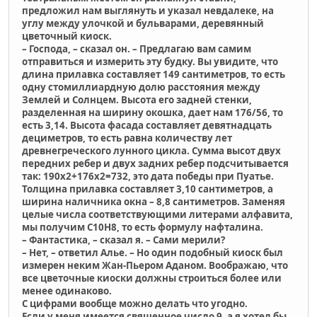
предложил нам выглянуть и указал невдалеке, на
углу между улочкой и бульварами, деревянный
цветочный киоск.
– Господа, – сказал он. – Предлагаю вам самим
отправиться и измерить эту будку. Вы увидите, что
длина прилавка составляет 149 сантиметров, то есть
одну стомиллиардную долю расстояния между
Землей и Солнцем. Высота его задней стенки,
разделенная на ширину окошка, дает нам 176/56, то
есть 3,14. Высота фасада составляет девятнадцать
дециметров, то есть равна количеству лет
древнегреческого лунного цикла. Сумма высот двух
передних ребер и двух задних ребер подсчитывается
так: 190х2+176х2=732, это дата победы при Пуатье.
Толщина прилавка составляет 3,10 сантиметров, а
ширина наличника окна – 8,8 сантиметров. Заменяя
целые числа соответствующими литерами алфавита,
мы получим C10H8, то есть формулу нафталина.
– Фантастика, – сказал я. – Сами мерили?
– Нет, – ответил Алье. – Но один подобный киоск был
измерен неким Жан-Пьером Аданом. Воображаю, что
все цветочные киоски должны строиться более или
менее одинаково.
С цифрами вообще можно делать что угодно.
Если у меня имеется священное число 9, а я хотел бы