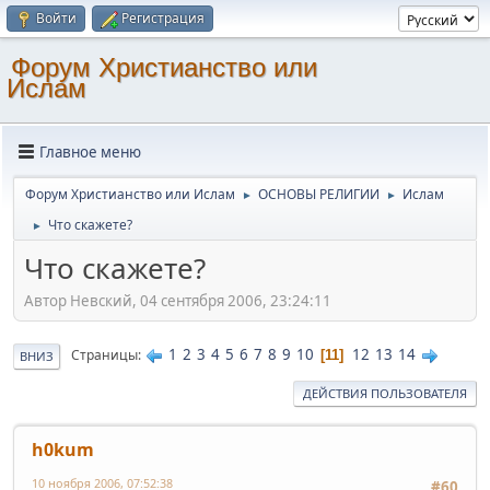
Войти
Регистрация
Форум Христианство или
Ислам
Главное меню
Форум Христианство или Ислам
ОСНОВЫ РЕЛИГИИ
Ислам
►
►
Что скажете?
►
Что скажете?
Автор Невский, 04 сентября 2006, 23:24:11
1
2
3
4
5
6
7
8
9
10
12
13
14
Страницы
11
ВНИЗ
ДЕЙСТВИЯ ПОЛЬЗОВАТЕЛЯ
h0kum
10 ноября 2006, 07:52:38
#60