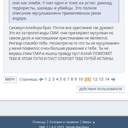
они как зомби. У них одно и тоже на устах: джихад,
террористы, шахиды и убийцы. Это полное
описание мусульманина примитивным умом
алдера.
Саламун Алейкум брат. Почти все христиане так думают.
Это из за пропоганды СМИ. они призирают мусулман но
самом деле и настояшими христианами не являются.
Ингвар спасибо тебе. Несмотря на то что ты не мусулманин
у меня появилос очен болшая уважение к тебе. Ты не
вериш этим СМИ и ишеш правду пуст Аллаh ПОМОЖЕТ
ТЕБЕ В ЭТОМ ПУТИ И ПУСТ ОТКРОЕТ ТЕБЕ ПУТЕЙ ИСТИНЫ.
1
2
3
4
5
6
7
8
9
10
12
13
14
Страницы
11
ВВЕРХ
ДЕЙСТВИЯ ПОЛЬЗОВАТЕЛЯ
|
|
Помощь
Условия и правила
Вверх ▲
,
SMF 2.1.4 © 2023
Simple Machines