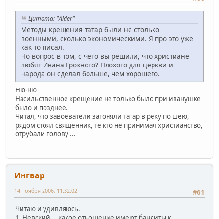
Цитата: "Alder"
Методы крещения татар были не столько
военными, сколько экономическими. Я про это уже
как то писал.
Но вопрос в том, с чего вы решили, что христиане
любят Ивана Грозного? Плохого для церкви и
народа он сделал больше, чем хорошего.
Ню-ню
Насильственное крещение не только было при иванушке
было и позднее.
Читал, что завоеватели загоняли татар в реку по шею,
рядом стоял священник, те кто не принимал христианство,
отрубали голову ...
Ингвар
14 ноября 2006, 11:32:02
#61
Читаю и удивляюсь.
1. Невский....какое отношение имеют бандиты к