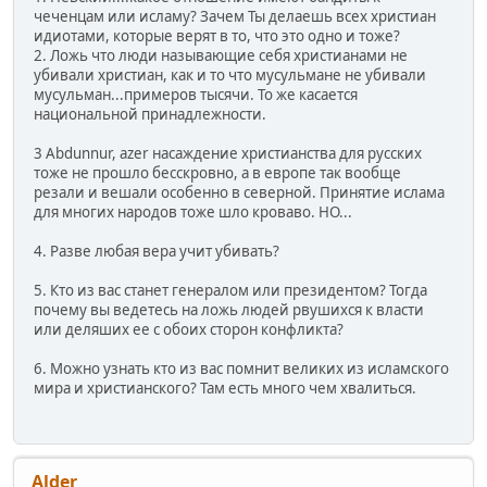
чеченцам или исламу? Зачем Ты делаешь всех христиан
идиотами, которые верят в то, что это одно и тоже?
2. Ложь что люди называющие себя христианами не
убивали христиан, как и то что мусульмане не убивали
мусульман...примеров тысячи. То же касается
национальной принадлежности.
3 Abdunnur, azer насаждение христианства для русских
тоже не прошло бесскровно, а в европе так вообще
резали и вешали особенно в северной. Принятие ислама
для многих народов тоже шло кроваво. НО...
4. Разве любая вера учит убивать?
5. Кто из вас станет генералом или президентом? Тогда
почему вы ведетесь на ложь людей рвушихся к власти
или деляших ее с обоих сторон конфликта?
6. Можно узнать кто из вас помнит великих из исламского
мира и христианского? Там есть много чем хвалиться.
Alder