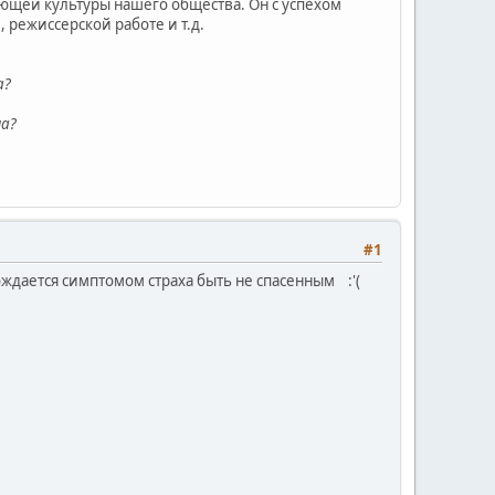
яющей культуры нашего общества. Он с успехом
 режиссерской работе и т.д.
а?
а?
#1
ждается симптомом страха быть не спасенным :'(