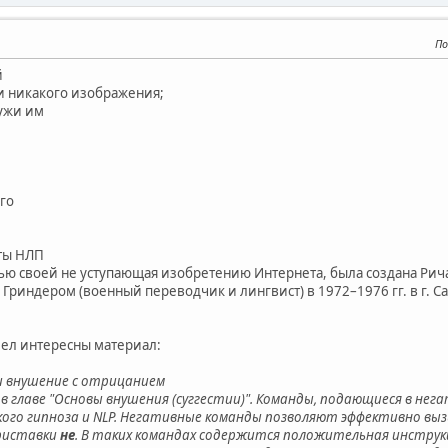
По
й
 и никакого изображения;
лужи им
го
ты НЛП
тью своей не уступающая изобретению Интернета, была создана Рич
Гриндером (военный переводчик и лингвист) в 1972–1976 гг. в г. С
ел интересны материал:
и внушение с отрицанием
в главе "Основы внушения (суггестии)". Команды, подающиеся в нег
ского гипноза и NLP. Негативные команды позволяют эффективно вы
риставки
не
. В таких командах содержится положительная инструкц