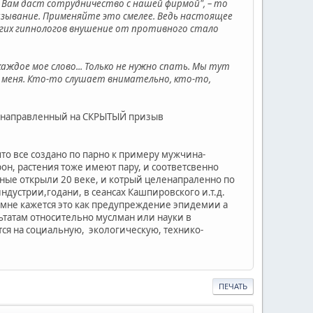
 Вам даст сотрудничество с нашей фирмой", – то
зывание. Применяйте это смелее. Ведь настоящее
огих гипнологов внушение от противного стало
аждое мое слово... Только не нужно спать. Мы тут
на меня. Кто-то слушает внимательно, кто-то,
я направленный на СКРЫТЫЙ призыв
что все создано по парно к примеру мужчина-
он, растения тоже имеют пару, и соответсвенно
ные открыли 20 веке, и котрый целенапраленно по
дустрии,годани, в сеансах Кашпировского и.т.д.
 мне кажется это как предупреждение эпидемии а
ьтатам относительно муслман или науки в
ся на социальную, экологическую, технико-
ПЕЧАТЬ