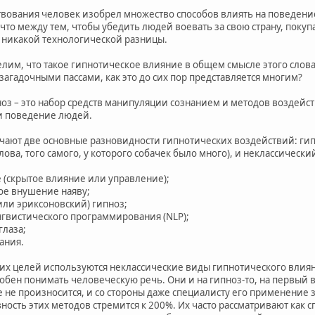
твования человек изобрел множество способов влиять на поведени
что между тем, чтобы убедить людей воевать за свою страну, пок
т никакой технологической разницы.
лим, что такое гипнотическое влияние в общем смысле этого слова
загадочными пассами, как это до сих пор представляется многим?
ноз – это набор средств манипуляции сознанием и методов воздейс
и поведение людей.
чают две основные разновидности гипнотических воздействий: гипн
ова, того самого, у которого собачек было много), и неклассическ
рытое влияние или управление);
 внушение наяву;
 эриксоновский) гипноз;
стического программирования (NLP);
лаза;
ния.
их целей используются неклассические виды гипнотического влия
обен понимать человеческую речь. Они и на гипноз-то, на первый в
е не произносится, и со стороны даже специалисту его применение
ость этих методов стремится к 200%. Их часто рассматривают как