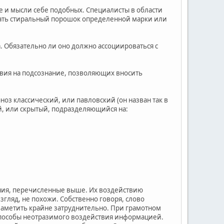
е и мысли себе подобных. Специалисты в области
упать стиральный порошок определенной марки или
. Обязательно ли оно должно ассоциироваться с
твия на подсознание, позволяющих вносить
оз классический, или павловский (он назван так в
ий, или скрытый, подразделяющийся на:
ния, перечисленные выше. Их воздействию
згляд, не похожи. Собственно говоря, слово
 заметить крайне затруднительно. При грамотном
 способы неотразимого воздействия информацией.