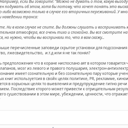
Например, если Вы говорите: "Можно не думать о том, какую выгоду
н подумать об этом, хотя бы потому, что хочет понять это выска
о-либо возможно только в случае его вторичных переживаний. У мн
и наведении транса:
е. Ни в коем случае не спите. Вы должны слушать и воспринимать к
ательная атмосфера, все очень тихо и спокойно. Вы все смотрите 
 но нужно, чтобы вы восприняли то, что я вам скажу...
 выше перечисленные заповеди скрытое установки для подсознани
о, лжесвидетельство, и.т.д или я не так понял?
ь предположения что в коране ниспослано аят в котором говарится 
лапанов, мозг из левого и правого полушария, электрон-антиэлектр
знание имеет сознательную и без сознательную пару которые учен
 книг используетсия в свойх целях политике, PR, рекламме, киноин
уется в корысных целях то выевления и предупруждение гипно речи
ствием. Последствие кторого может привести к отрицательным резул
го сушествовании в этом мире, убеждении, ценности, что отражает
у