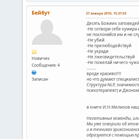
Бейбут
27 января 2010, 15:37:03
Десять Божиих заповеде
-Не сотвори себе кумира
не поклоняйся им и не с
-Не убий
-Не прелюбодействуй
-Не укради
-Не лжесвидетельствуй
Новичек
-Не пожелай ничего чужо
Сообщения: 4
........
вроде красиво!!!!
Записан
но что думают специалис
Структура NLP, значимос
психотерапевт) и Джоном 
в книге И.Н.Мелихов наш
Н
егативные команды, ил
Мы уже говорили об этом 
и в техниках эриксониан
образуются с помощью п