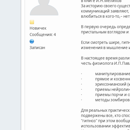
в книге И.Н.Мелихов
За историю своего сущес
коммуникаций заявляют, 
влюбиться в кого-то,– не
В первую очередь опреде
Новичек
пристальным взглядом и 
Сообщения: 4
Если смотреть шире, гип
Записан
изменения в мышление 
В настоящее время разли
честь физиолога И.П.Павл
· манипулирование (ск
· прямое и косвенное
· эриксонианский (или
· приемы нейролингви
· приемы порчи и сг
· методы зомбирова
Для реальных практическ
подвержены все, кто спос
"гипноз" при этом вообщ
использовании эффективн