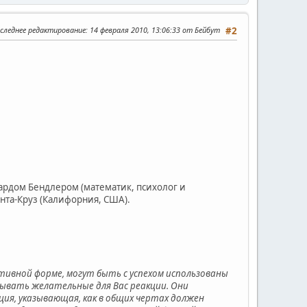
следнее редактирование
: 14 февраля 2010, 13:06:33 от Бейбут
#2
ардом Бендлером (математик, психолог и
анта-Круз (Калифорния, США).
ативной форме, могут быть с успехом использованы
зывать желательные для Вас реакции. Они
ия, указывающая, как в общих чертах должен