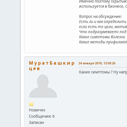
Именно поэтому скрытый 
используется в бизнесе, 
Вопрос на обсуждение:
Есть ли и как определит
если есть то цели, мати
Что подразумеваетс под
Какие симптомы болезни
Какие методы профилакти
М у р а т Б а ш к и р
24 января 2010, 13:09:26
ц е в
Какие симптомы ? Ну нап
Новичек
Сообщения: 6
Записан