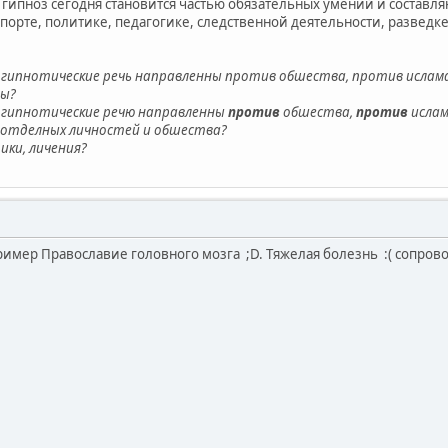
гипноз сегодня становится частью обязательных умений и составл
спорте, политике, педагогике, следственной деятельности, разведке,
ь гипнотические речь направленны против обшества, против ислам
вы?
 гипнотические речю направленны
против
обшества,
против
ислам
 отделных личностей и обшества?
ки, личения?
ример Православие головного мозга ;D. Тяжелая болезнь :( сопрово