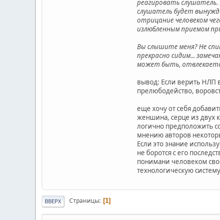
реагировать слушатель. 
слушатель будет вынужде
отрицание человеком чег
излюбленным приемом пр
Вы слышите меня? Не спит
прекрасно сидим... замеч
может быть, отвлекается,
вывод: Если верить НЛП
прелюбодейство, воровств
еще хочу от себя добавит
женшина, серце из двух к
логично предположить со
мнению авторов некоторых
Если это знание использ
не боротся с его послед
понимани человеком свое
технологическую систем
Страницы
1
ВВЕРХ