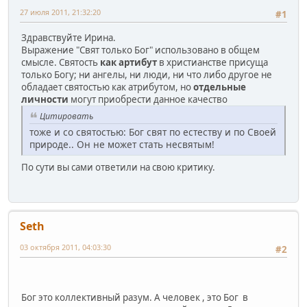
27 июля 2011, 21:32:20
#1
Здравствуйте Ирина.
Выражение "Свят только Бог" использовано в общем
смысле. Святость
как артибут
в христианстве присуща
только Богу; ни ангелы, ни люди, ни что либо другое не
обладает святостью как атрибутом, но
отдельные
личности
могут приобрести данное качество
Цитировать
тоже и со святостью: Бог свят по естеству и по Своей
природе.. Он не может стать несвятым!
По сути вы сами ответили на свою критику.
Seth
03 октября 2011, 04:03:30
#2
Бог это коллективный разум. А человек , это Бог в