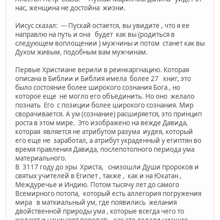
нас, женщина не достойна жизни.
Иисус сказал: --- Пускай остается, вы увидите , что я ее
направлю на путь и она будет как вы (родиться в
следующем воплощении ) мужчины и потом станет как вы
Духом живым, подобным вам мужчинам.
Первые Христиане верили в реинкаргнацию. Которая
описана в Библии и Библия имела более 27 книг, это
было состояние более широкого сознания Бога , но
которое еще не могло его объединить. Но оно желало
познать Его с позиции более широкого сознания. Мир
сворачивается. А ум (сознание) расширяется, это принцип
роста в этом мире. Это изображено на вежде Давида,
которая является не атрибутом разума иудея, который
его еще не заработал, а атрибут украденный у египтян во
время правления Давида, послепотопного периода ума
материального.
В 3117 году до эры Христа, снизошли Души пророков и
святых учителей в Египет , также , как и на Юкатан ,
Междуречье и Индию. Потом тысячу лет до самого
Всемирного потопа, который есть аллегория погружения
мира в маткиальный ум, где появились желания
двойственной природы ума , которые всегда чего то
желают и начинают воровать, как это делали низшие