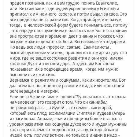
предел познания. как и вам трудно понять Евангелие,
или Ветхий завет, где иудей украл знания у Египтян и
приписал к им немного своего, а потом выдал за свое. Это
все предел вашего развития. Когда приобретете разум,
тогда , в человеческой форм будете понимать все, потому
, что наряду с погружением в благость вам Бог в состоянии
вне пространства и времени дает знания и покажет, что
вы уже можете делать как Боги. Вы называете это дарами.
Но ведь все люди -пророки, святые, Евангелисты ,
высшие духовные учителя, пришли в этот мир из другого
мира. где не ваше состояние развития и они уже имели
как опыт Духа и эти свои дары. А здесь им Бог снова
показывает их в подходящее время, когда им нужно
выполнить их миссию.
Вернемся к религиям и социумам . как их носителям. Бог
дал всем как постепенное развитие вида, или этап своей
регенерации в материи.
Если негр Африки имеет девиз:"Лучшая охота, . это охота
на человека", это говорит о том. Что он каннибал
негроидной расы. , а Иудей , это семит . как и араб,
который есть плод ассимиляции Египтян и иудеев (Агарь
изнасиловал Авраам, значит женщины более высокого
уровня развития как социума духовного и иудея мужчины
как неприкасаемого подобного цыгану, который как и
иудей есть полуживотное, но только в индии в индо –