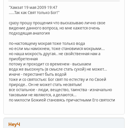
"Хамзат 19 мая 2009 19:47
.....Так как Свят только Бог!"
сразу прошу прощения что высказываю лично свое
видение данного вопроса, но мне кажется очень
подходящая аналогия
по-настоящему мокрая тоже только вода
но если мы намокнем, тоже становимся мокрыми...
но наша мокрость другая.. не свойственная нам а
приобретенная
потому и проходит со временем - высыхаем
вода же высохнуть (в смысле стать сухой) не может...
иначе - перестанет быть водой
тоже и со святостью: Бог свят по естеству и по Своей
природе.. Он не может стать несвятым!
все остальное - люди, вещество, таинства - изначально
таковыми не являются, а делаются...
по милости Божией становясь причастными Его святости
НеуЧ