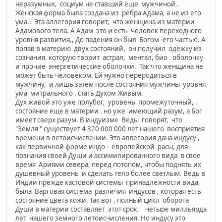
неразумных, социум не ставший еще мужчиной..
Женская форма была создана из ребра Адама, а не из его
ума,. Эта аллегория говорит, что женщина из материи -
Адамового тела. А Адам это и есть человек переходного
уровня развития,, До падения он был Богом -его частью. А
попав в материю двух состояний, он получил одежку из
сознания. которую творит астрал, ментал, био . оболочку
и прочие энергетические оболочки. Так что женщина не
может быть человеком. Ей нужно переродиться в
мужчину, и лишь затем после состояния мужчины уровня
ума митрального . стать Духом Живым.
Дух живой это уже полубог, уровень промежуточный, .
состояние еще в материи . но уже имеющий разум, а Бог
имеет сверх разум. В индуизме Веды говорят, что
"Земля " существует 4 320 000 000 лет нашего восприятия
времени в летоисчислении. Это аллегория дана индусу ,
как первичной форме индо – европейской расы, для
познания своей Души и ассимилированного вида в свое
время Ариями севера, перед потопом, чтобы поднять их
душевный уровень и сделать тело более светлым. Ведь в
Индии прежде кастовой системы принадлежности вида,
была Варговая система различия индусов , которая есть
состояние цвета кожи. Так вот , полный цикл оборота
Души в материи составляет этот срок, четыре милльярда
лет нашего земного летоисчисления. Но индусу это