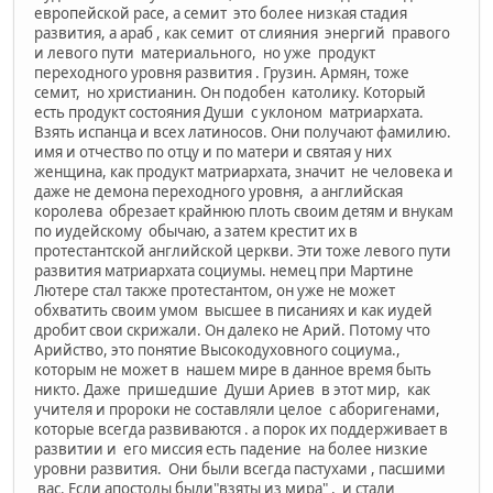
европейской расе, а семит это более низкая стадия
развития, а араб , как семит от слияния энергий правого
и левого пути материального, но уже продукт
переходного уровня развития . Грузин. Армян, тоже
семит, но христианин. Он подобен католику. Который
есть продукт состояния Души с уклоном матриархата.
Взять испанца и всех латиносов. Они получают фамилию.
имя и отчество по отцу и по матери и святая у них
женщина, как продукт матриархата, значит не человека и
даже не демона переходного уровня, а английская
королева обрезает крайнюю плоть своим детям и внукам
по иудейскому обычаю, а затем крестит их в
протестантской английской церкви. Эти тоже левого пути
развития матриархата социумы. немец при Мартине
Лютере стал также протестантом, он уже не может
обхватить своим умом высшее в писаниях и как иудей
дробит свои скрижали. Он далеко не Арий. Потому что
Арийство, это понятие Высокодуховного социума.,
которым не может в нашем мире в данное время быть
никто. Даже пришедшие Души Ариев в этот мир, как
учителя и пророки не составляли целое с аборигенами,
которые всегда развиваются . а порок их поддерживает в
развитии и его миссия есть падение на более низкие
уровни развития. Они были всегда пастухами , пасшими
вас. Если апостолы были"взяты из мира" , и стали