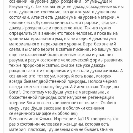
сознании на уровне двух рождений., от ума-Душа и
Разума –Дух. Так как вы еще не дважды рожденные ю. вы
есть душевное состояние, это демон ума в душевном
состоянии. Атеист есть демон ума на уровне материи. А
человек есть Духовная личность, это пророки , святые .
дважды рожденные и просветленные. Так что нужно
определиться в знании что такое человек, а пока вы на
уровне материального ума, вы не люди. А демоны ума
материального переходного уровня. Вера без знаний
слепа, вы слепо верите в святые писания , но ваш ум пока
еще не озаренный божественным светом и у вас нет
разума, а разум состояние человеческой формы развития,
тех же пророков и святых, они же все уже дважды
рожденные в этих творениях и уже стали духом живым.. А
сознание это тот же ум, который есть вода , которая
всегда бывает двойственной природы.. Полоса черная
всегда сменяет полосу бедую. А Иисус сказал:"Люди ,вы
Боги". Это потому что Душа уже не материальна , а
божественной природы, хотя на уровне регенерации
энергии Бога она есть первичное состояние . Особи в
миру , где Душа закована в оболочки сознания
семеричного мира(семь оболочек) .
В евангелие от Фомы . Изречение №118 говорится, как
раз о состоянии человека и женщины, которая есть
материя плотская, душевным она не бывает. Она на