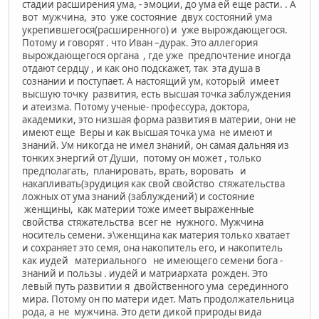
стадии расширения ума, - эмоции, до ума ей еще расти. . А
вот мужчина, это уже состояние двух состояний ума
укрепившегося(расширенного) и уже вырождающегося.
Потому и говорят . что Иван –дурак. Это аллегория
вырождающегося органа , где уже предпочтение иногда
отдают сердцу , и как оно подскажет, так эта душа в
сознании и поступает. А настоящий ум, который имеет
высшую точку развития, есть высшая точка заблуждения
и атеизма. Потому ученые- профессура, доктора,
академики, это низшая форма развития в материи, они не
имеют еще Веры и как высшая точка ума не имеют и
знаний. Ум никогда не имел знаний, он самая дальняя из
тонких энергий от Души, потому он может , только
предполагать, планировать, врать, воровать и
накапливать(эрудиция как свой свойство стяжательства
ложных от ума знаний (заблуждений) и состояние
женщины, как материи тоже имеет выраженные
свойства стяжательства всег не нужного. Мужчина
носитель семени. э\женщина как материя только хватает
и сохраняет это семя, она накопитель его, и накопитель
как иудей материального не имеющего семени бога -
знаний и пользы . иудей и матриархата рожден. Это
левый путь развитии я двойственного ума серединного
мира. Потому он по матери идет. Мать продолжательница
рода, а не мужчина. Это дети дикой природы вида