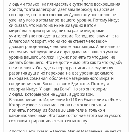
людьми только на пятидесятые сутки поле воскрешения
Христа, то эта аллегория дает вам переход в царствие
господнее, но этого состояния Души как у апостолов нет
уже ни у кого в этом мире вашего уровня. Потому Иисус
си сказал, что никто из ныне живущих в этом
мире(аллегория пришедших на развитие, кроме
учителей ) не попадет в царствие Господнее, значит, эта
аллегория говорит. Что никто не станет человеком
дважды рожденным, человеком настоящим. А не вашего
состояния заблуждения и оправдывание вашего ума на
уровне вашего Эго лжи. Нужно принять то что дано, не
желать большего. Что не достижимо. Это как то что судьбу
не изменить. Она уде наперед расписана всему циклу
развития душ и их перехода на все уровни до самого
выхода из сознания оболочек материального мира и
соединения уже Богов в своем Единстве. Потому и
говорил Иисус:"Люди . вы Боги". Но это он говорил
людям, которые уже не Душа . а Дух живой.
В заключение то Изречение №118 из Евангелие от Фомы.
Которое узкое сознание попов не могло понять и
принять, потому из более 30 Евангелие только 4
канонизовано ими. Это тоже состояние этого мира узкого
сознания. приравнивается к сектантству.
Апостол Петр сказа: -- Пускай Мария Магдалина уйдет от