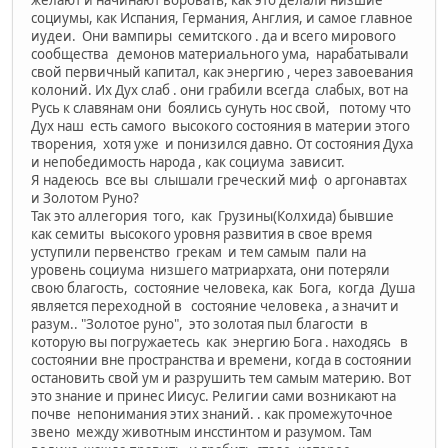
социумы, как Испания, Германия, Англия, и самое главное
иудеи. Они вампиры семитского . да и всего мирового
сообщества демонов материального ума, нарабатывали
свой первичный капитал, как энергию , через завоевания
колоний. Их Дух слаб . они грабили всегда слабых, вот на
Русь к славянам они боялись сунуть нос свой, потому что
Дух наш есть самого высокого состояния в материи этого
творения, хотя уже и понизился давно. От состояния Духа
и непобедимость народа , как социума зависит.
Я надеюсь все вы слышали греческий миф о аргонавтах
и Золотом Руно?
Так это аллегория того, как Грузины(Колхида) бывшие
как семиты высокого уровня развития в свое время
уступили первенство грекам и тем самым пали на
уровень социума низшего матриархата, они потеряли
свою благость, состояние человека, как Бога, когда Душа
является переходной в состояние человека , а значит и
разум.. "Золотое руно", это золотая пыл благости в
которую вы погружаетесь как энергию Бога . находясь в
состоянии вне пространства и времени, когда в состоянии
остановить свой ум и разрушить тем самым материю. Вот
это знание и принес Иисус. Религии сами возникают на
почве непонимания этих знаний. . как промежуточное
звено между животным инсстинтом и разумом. Там