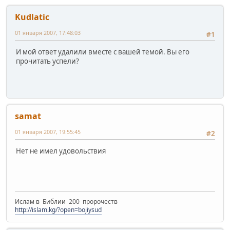
Kudlatic
01 января 2007, 17:48:03
#1
И мой ответ удалили вместе с вашей темой. Вы его
прочитать успели?
samat
01 января 2007, 19:55:45
#2
Нет не имел удовольствия
Ислам в Библии 200 пророчеств
http://islam.kg/?open=bojiysud