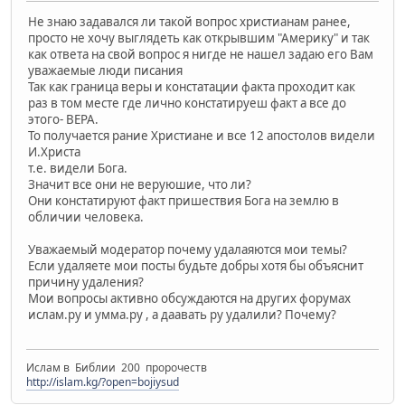
Не знаю задавался ли такой вопрос христианам ранее,
просто не хочу выглядеть как открывшим "Америку" и так
как ответа на свой вопрос я нигде не нашел задаю его Вам
уважаемые люди писания
Так как граница веры и констатации факта проходит как
раз в том месте где лично констатируеш факт а все до
этого- ВЕРА.
То получается рание Христиане и все 12 апостолов видели
И.Христа
т.е. видели Бога.
Значит все они не веруюшие, что ли?
Они констатируют факт пришествия Бога на землю в
обличии человека.
Уважаемый модератор почему удалаяются мои темы?
Если удаляете мои посты будьте добры хотя бы объяснит
причину удаления?
Мои вопросы активно обсуждаются на других форумах
ислам.ру и умма.ру , а даавать ру удалили? Почему?
Ислам в Библии 200 пророчеств
http://islam.kg/?open=bojiysud