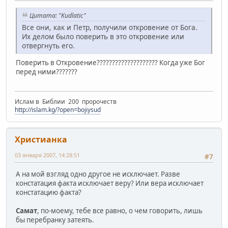
Цитата: "Kudlatic"
Все они, как и Петр, получили откровение от Бога.
Их делом было поверить в это откровение или
отвергнуть его.
Поверить в Откровение???????????????????? Когда уже Бог
перед ними???????
Ислам в Библии 200 пророчеств
http://islam.kg/?open=bojiysud
Христианка
03 января 2007, 14:28:51
#7
А на мой взгляд одно другое не исключает. Разве
констатация факта исключает веру? Или вера исключает
констатацию факта?
Самат
, по-моему, тебе все равно, о чем говорить, лишь
бы перебранку затеять.