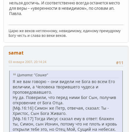
нельзя достичь. И соответственно всегда останется место
для веры – «уверенности в невидимом», по словам ап.
Павла.
Царю же веков нетленному, невидимому, единому премудрому
Богу честь и слава во веки веков.
samat
03 января 2007, 20:14:24
#11
Цитата: "Сашка"
Я же вам говорю – они видели не Бога во всем Его
величии, а Человека творившего чудеса и
проповедовавшего.
Ну да. Поверили, что перед ними Бог Сын, получив
откровение от Бога Отца.
[Мф.16:16] Симон же Петр, отвечая, сказал: Ты -
Христос, Сын Бога Живаго.
[Мф.16:17] Тогда Иисус сказал ему в ответ: блажен
ты, Симон, сын Ионин, потому что не плоть и кровь
открыли тебе это, но Отец Мой, Сущий на небесах.