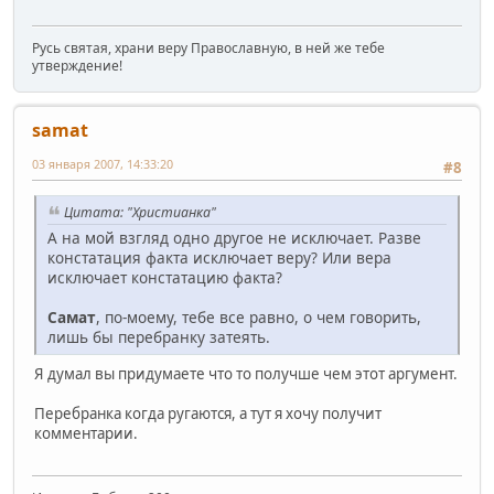
Русь святая, храни веру Православную, в ней же тебе
утверждение!
samat
03 января 2007, 14:33:20
#8
Цитата: "Христианка"
А на мой взгляд одно другое не исключает. Разве
констатация факта исключает веру? Или вера
исключает констатацию факта?
Самат
, по-моему, тебе все равно, о чем говорить,
лишь бы перебранку затеять.
Я думал вы придумаете что то получше чем этот аргумент.
Перебранка когда ругаются, а тут я хочу получит
комментарии.