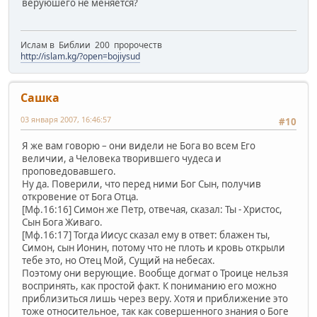
веруюшего не меняется?
Ислам в Библии 200 пророчеств
http://islam.kg/?open=bojiysud
Сашка
03 января 2007, 16:46:57
#10
Я же вам говорю – они видели не Бога во всем Его
величии, а Человека творившего чудеса и
проповедовавшего.
Ну да. Поверили, что перед ними Бог Сын, получив
откровение от Бога Отца.
[Мф.16:16] Симон же Петр, отвечая, сказал: Ты - Христос,
Сын Бога Живаго.
[Мф.16:17] Тогда Иисус сказал ему в ответ: блажен ты,
Симон, сын Ионин, потому что не плоть и кровь открыли
тебе это, но Отец Мой, Сущий на небесах.
Поэтому они верующие. Вообще догмат о Троице нельзя
воспринять, как простой факт. К пониманию его можно
приблизиться лишь через веру. Хотя и приближение это
тоже относительное, так как совершенного знания о Боге