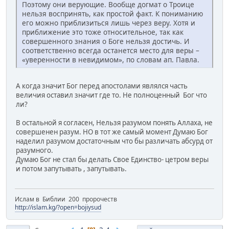
Поэтому они верующие. Вообще догмат о Троице
нельзя воспринять, как простой факт. К пониманию
его можно приблизиться лишь через веру. Хотя и
приближение это тоже относительное, так как
совершенного знания о Боге нельзя достичь. И
соответственно всегда останется место для веры –
«уверенности в невидимом», по словам ап. Павла.
А когда значит Бог перед апостолами являлся часть
величия оставил значит где то. Не полноценный Бог что
ли?
В остальной я согласен, Нельзя разумом понять Аллаха, не
совершенен разум. НО в тот же самый момент Думаю Бог
наделил разумом достаточным что бы различать абсурд от
разумного.
Думаю Бог не стал бы делать Свое Единство- цетром веры
и потом запутывать , запутывать.
Ислам в Библии 200 пророчеств
http://islam.kg/?open=bojiysud