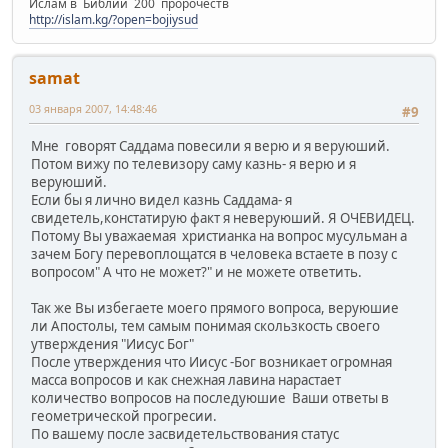
Ислам в Библии 200 пророчеств
http://islam.kg/?open=bojiysud
samat
03 января 2007, 14:48:46
#9
Мне говорят Саддама повесили я верю и я веруюший.
Потом вижу по телевизору саму казнь- я верю и я
веруюший.
Если бы я лично видел казнь Саддама- я
свидетель,констатирую факт я неверуюший. Я ОЧЕВИДЕЦ.
Потому Вы уважаемая христианка на вопрос мусульман а
зачем Богу перевоплощатся в человека встаете в позу с
вопросом" А что не может?" и не можете ответить.
Так же Вы избегаете моего прямого вопроса, веруюшие
ли Апостолы, тем самым понимая скользкость своего
утверждения "Иисус Бог"
После утверждения что Иисус -Бог возникает огромная
масса вопросов и как снежная лавина нарастает
количество вопросов на последуюшие Ваши ответы в
геометрической прогресии.
По вашему после засвидетельствования статус