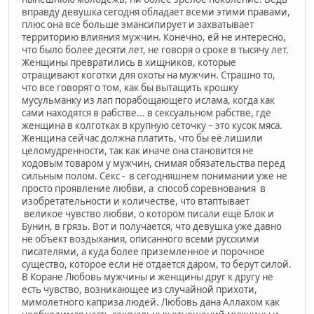
вправду девушка сегодня обладает всеми этими правами,
плюс она все больше эмансипирует и захватывает
территорию влияния мужчин. Конечно, ей не интересно,
что было более десяти лет, не говоря о сроке в тысячу лет.
Женщины превратились в хищников, которые
отращивают коготки для охоты на мужчин. Страшно то,
что все говорят о том, как бы вытащить крошку
мусульманку из лап порабощающего ислама, когда как
сами находятся в рабстве... в сексуальном рабстве, где
женщина в колготках в крупную сеточку – это кусок мяса.
Женщина сейчас должна платить, что бы её лишили
целомудренности, так как иначе она становится не
ходовым товаром у мужчин, снимая обязательства перед
сильным полом. Секс - в сегодняшнем понимании уже не
просто проявление любви, а способ соревнования в
изобретательности и количестве, что втаптывает
великое чувство любви, о котором писали ещё Блок и
Бунин, в грязь. Вот и получается, что девушка уже давно
не объект воздыхания, описанного всеми русскими
писателями, а куда более приземленное и порочное
существо, которое если не отдаётся даром, то берут силой.
В Коране Любовь мужчины и женщины друг к другу не
есть чувство, возникающее из случайной прихоти,
мимолетного каприза людей. Любовь дана Аллахом как