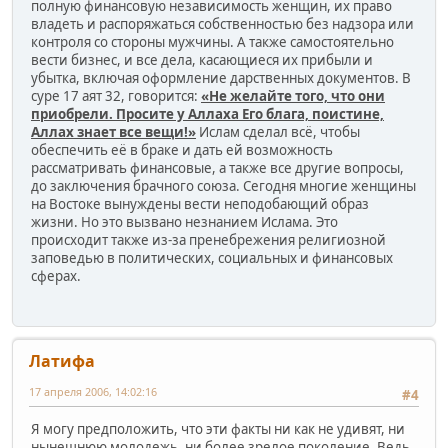
полную финансовую независимость женщин, их право
владеть и распоряжаться собственностью без надзора или
контроля со стороны мужчины. А также самостоятельно
вести бизнес, и все дела, касающиеся их прибыли и
убытка, включая оформление дарственных документов. В
суре 17 аят 32, говорится:
«Не желайте того, что они
приобрели. Просите у Аллаха Его блага, поистине,
Аллах знает все вещи!»
Ислам сделал всё, чтобы
обеспечить её в браке и дать ей возможность
рассматривать финансовые, а также все другие вопросы,
до заключения брачного союза. Сегодня многие женщины
на Востоке вынуждены вести неподобающий образ
жизни. Но это вызвано незнанием Ислама. Это
происходит также из-за пренебрежения религиозной
заповедью в политических, социальных и финансовых
сферах.
Латифа
17 апреля 2006, 14:02:16
#4
Я могу предположить, что эти факты ни как не удивят, ни
нынешнюю молодежь, ни более зрелое поколение. Ведь