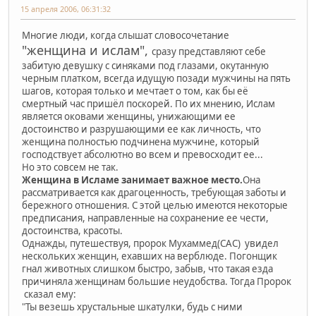
15 апреля 2006, 06:31:32
Многие люди, когда слышат словосочетание
"женщина и ислам",
сразу представляют себе
забитую девушку с синяками под глазами, окутанную
черным платком, всегда идущую позади мужчины на пять
шагов, которая только и мечтает о том, как бы её
смертный час пришёл поскорей. По их мнению, Ислам
является оковами женщины, унижающими ее
достоинство и разрушающими ее как личность, что
женщина полностью подчинена мужчине, который
господствует абсолютно во всем и превосходит ее...
Но это совсем не так.
Женщина в Исламе занимает важное место.
Она
рассматривается как драгоценность, требующая заботы и
бережного отношения. С этой целью имеются некоторые
предписания, направленные на сохранение ее чести,
достоинства, красоты.
Однажды, путешествуя, пророк Мухаммед(САС) увидел
нескольких женщин, ехавших на верблюде. Погонщик
гнал животных слишком быстро, забыв, что такая езда
причиняла женщинам большие неудобства. Тогда Пророк
сказал ему:
"Ты везешь хрустальные шкатулки, будь с ними