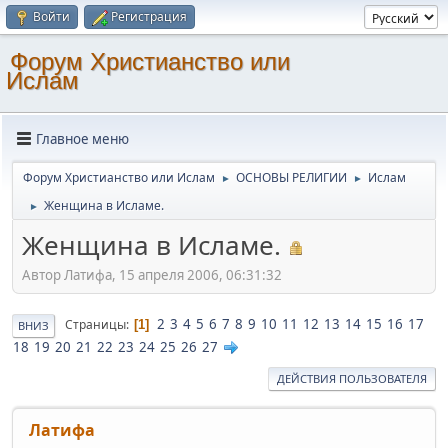
Войти
Регистрация
Форум Христианство или
Ислам
Главное меню
Форум Христианство или Ислам
ОСНОВЫ РЕЛИГИИ
Ислам
►
►
Женщина в Исламе.
►
Женщина в Исламе.
Автор Латифа, 15 апреля 2006, 06:31:32
2
3
4
5
6
7
8
9
10
11
12
13
14
15
16
17
Страницы
1
ВНИЗ
18
19
20
21
22
23
24
25
26
27
ДЕЙСТВИЯ ПОЛЬЗОВАТЕЛЯ
Латифа