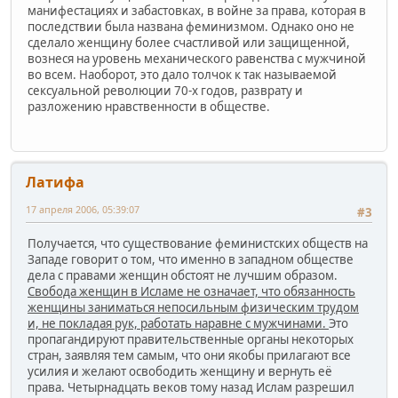
манифестациях и забастовках, в войне за права, которая в
последствии была названа феминизмом. Однако оно не
сделало женщину более счастливой или защищенной,
вознеся на уровень механического равенства с мужчиной
во всем. Наоборот, это дало толчок к так называемой
сексуальной революции 70-х годов, разврату и
разложению нравственности в обществе.
Латифа
17 апреля 2006, 05:39:07
#3
Получается, что существование феминистских обществ на
Западе говорит о том, что именно в западном обществе
дела с правами женщин обстоят не лучшим образом.
Свобода женщин в Исламе не означает, что обязанность
женщины заниматься непосильным физическим трудом
и, не покладая рук, работать наравне с мужчинами.
Это
пропагандируют правительственные органы некоторых
стран, заявляя тем самым, что они якобы прилагают все
усилия и желают освободить женщину и вернуть её
права. Четырнадцать веков тому назад Ислам разрешил