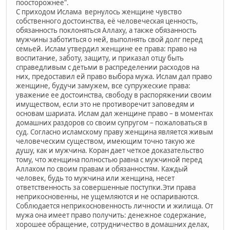
поосторожнее".
С приходом Ислама вернулось женщине чувство
собственного достоинства, её человеческая ценность,
обязанность поклоняться Аллаху, а также обязанность
мужчины заботиться о ней, выполнять свой долг перед
семьей. Ислам утвердил женщине ее права: право на
воспитание, заботу, защиту, и приказал отцу быть
справедливым с детьми в распределении расходов на
них, предоставил ей право выбора мужа. Ислам дал право
женщине, будучи замужем, все супружеские права:
уважение ее достоинства, свободу в распоряжении своим
имуществом, если это не противоречит заповедям и
основам шариата. Ислам дал женщине право – в моментах
домашних раздоров со своим супругом – пожаловаться в
суд. Согласно исламскому праву женщина является живым
человеческим существом, имеющим точно такую же
душу, как и мужчина. Коран дает четкое доказательство
тому, что женщина полностью равна с мужчиной перед
Аллахом по своим правам и обязанностям. Каждый
человек, будь то мужчина или женщина, несет
ответственность за совершенные поступки.Эти права
неприкосновенны, не ущемляются и не оспариваются.
Соблюдается неприкосновенность личности и жилища. От
мужа она имеет право получить: денежное содержание,
хорошее обращение, сотрудничество в домашних делах,