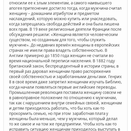
относили ее к злым элементам, а самого наивысшего
апогея притеснение достигло тогда, когда мужчина считал
женщину – домашним атрибутом и предметом
наслаждений, которую можно купить или унаследовать,
когда запрещалась свобода действий и она была лишена
всех прав. В 19 веке религиозные деятели Франции после
обсуждения решили: «Женщина является человеческим
существом, но созданным для того, чтобы служить
мужчине». До недавних времён женщины в европейских
странах не имели права владеть собственностью. В
Англии примерно до 1850 года женщин не считали во
время национальной переписи населения. В 1882 году
британский закон, беспрецедентный в истории страны, в
первый раз даровал женщинам право распоряжения
своей собственностью и заработанными деньгами. Генрих
8 в своё время даже запретил женщинам изучать Библию,
когда начали появляться первые английские переводы.
Промышленная революция поставила женщину совсем не
в равноправное положение по отношению к мужчинам,
так как с нарушением внутри семейных связей, женщинам
и детям приходилось работать, что бы хоть как-то
прокормить семью, но при этом заработная плата у
женщины была меньше, чем у мужчины, который делал
то же самое и на том же предприятии. Чтобы хоть как-то
исправить ситуацию женщинам приходилось выступать в