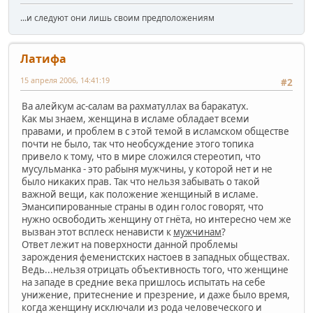
...и следуют они лишь своим предположениям
Латифа
15 апреля 2006, 14:41:19
#2
Ва алейкум ас-салам ва рахматуллах ва баракатух.
Как мы знаем, женщина в исламе обладает всеми
правами, и проблем в с этой темой в исламском обществе
почти не было, так что необсуждение этого топика
привело к тому, что в мире сложился стереотип, что
мусульманка - это рабыня мужчины, у которой нет и не
было никаких прав. Так что нельзя забывать о такой
важной вещи, как положение женщиный в исламе.
Эмансипированные страны в один голос говорят, что
нужно освободить женщину от гнёта, но интересно чем же
вызван этот всплеск ненависти к
мужчинам
?
Ответ лежит на поверхности данной проблемы
зарождения феменистских настоев в западных обществах.
Ведь...нельзя отрицать объективность того, что женщине
на западе в средние века пришлось испытать на себе
унижение, притеснение и презрение, и даже было время,
когда женщину исключали из рода человеческого и