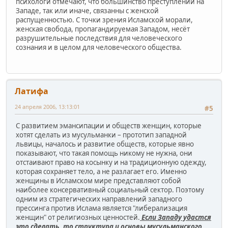
психологи отмечают, что большинство преступлений на
Западе, так или иначе, связанны с женской
распущенностью. С точки зрения Исламской морали,
женская свобода, пропагандируемая Западом, несёт
разрушительные последствия для человеческого
сознания и в целом для человеческого общества.
Латифа
24 апреля 2006, 13:13:01
#5
С развитием эмансипации и обществ женщин, которые
хотят сделать из мусульманки – прототип западной
львицы, началось и развитие обществ, которые явно
показывают, что такая помощь никому не нужна, они
отстаивают право на косынку и на традиционную одежду,
которая сохраняет тело, а не разлагает его. Именно
женщины в Исламском мире представляют собой
наиболее консервативный социальный сектор. Поэтому
одним из стратегических направлений западного
прессинга против Ислама является "либерализация
женщин" от религиозных ценностей.
Если Западу удастся
это сделать, то структура и основы мусульманского