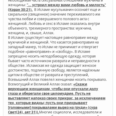
необходимая часть сексуальных отношений мужчины и
женщины:
"... устроил между вами любовь и милость"
(Коран 30:21).
В Исламе мусульманин осознаёт еще и
сакральное (священное) значение переживаемого им
чувства любви и совершаемого полового акта с
женщиной. Любовь и секс в Исламе оказались внутри
объемного, трехмерного пространства: мужчина,
женщина, и, свыше, Аллах.
В Исламе существует настоящее равноправие между
мужчиной и женщиной. Что касается равноправия на
западный манер, то Ислам не принимает и отвергает
подобное «равноправие» и «свободу». В Исламе
запрещено носить неподобающую одежду, которая
бывает часто источником разврата и неправедности в
обществе. Исламская же одежда защищает женское
достоинство, подлинную свободу, является надёжным
щитом в обществе от разврата и преступлений,
Всевышний Аллах повелел женщинам носить покрывало.
Всемогущий и Великий Аллах сказал:
«Скажи
верующим женщинам, чтобы они опускали долу
глаза и оберегали свое целомудрие. Пусть не
выставляют напоказ своих прикрас, за исключением
тех, которые видны; пусть они прикрывают
[головными] покрывалами вырез на груди» (сура
Свет(24), аят 31)).
Многие социологи, исследователи и