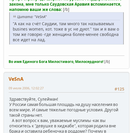
закона, мне только Саудовская Аравия вспоминается,
напомню ваши же слова:
[/b]
Цитата: "VeSnA"
"А как на счёт Саудии, там много так называемых
busines women, кот. тоже в ус не дуют." так и я вам о
том же говорю -где женщина более-менее свободна
все идет на лад.
Во имя Единого Бога Милостивого, Милосердного!
[/b]
VeSnA
09 июля 2006, 12:02:27
#125
Здравствуйте, Сулейман!
У России самая большая площадь на душу населения во
всем мире. И самые тяжелые погодные условия. Другой
такой страны нет.
А вот вопрос к вам, уважаемые муслимы -как вы
относитесь к "девушке в хиджабе", которая родила вне
брака и оставила ребеночка в роддоме? Почему в