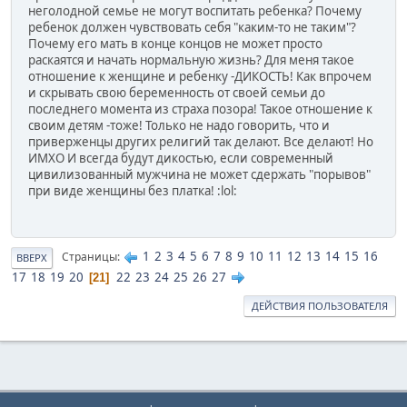
неголодной семье не могут воспитать ребенка? Почему
ребенок должен чувствовать себя "каким-то не таким"?
Почему его мать в конце концов не может просто
раскаятся и начать нормальную жизнь? Для меня такое
отношение к женщине и ребенку -ДИКОСТЬ! Как впрочем
и скрывать свою беременность от своей семьи до
последнего момента из страха позора! Такое отношение к
своим детям -тоже! Только не надо говорить, что и
приверженцы других религий так делают. Все делают! Но
ИМХО И всегда будут дикостью, если современный
цивилизованный мужчина не может сдержать "порывов"
при виде женщины без платка! :lol:
1
2
3
4
5
6
7
8
9
10
11
12
13
14
15
16
Страницы
ВВЕРХ
17
18
19
20
22
23
24
25
26
27
21
ДЕЙСТВИЯ ПОЛЬЗОВАТЕЛЯ