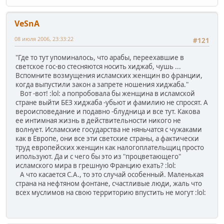
VeSnA
08 июля 2006, 23:33:22
#121
"Где то тут упоминалось, что арабы, переехавшие в
светское гос-во стесняются носить хиджаб, чушь ...
Вспомните возмущения исламских женщин во франции,
когда выпустили закон а запрете ношения хиджаба."
Вот -вот! :lol: а попробовала бы женщина в исламской
стране выйти БЕЗ хиджаба -убьют и фамилию не спросят. А
вероисповедание и подавно -блудница и все тут. Какова
ее интимная жизнь в действительности никого не
волнует. Исламские государства не няньчатся с чужаками
как в Европе, они все эти светские страны, а фактически
труд европейских женщин как налогоплательщиц просто
ипользуют. Да и с чего бы это из "процветающего"
исламского мира в грешную Францию ехать? :lol:
А что касается С.А., то это случай особенный. Маленькая
страна на нефтяном фонтане, счастливые люди, жаль что
всех муслимов на свою территорию впустить не могут :lol: