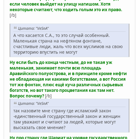
если человек выйдет на улицу нагишом. Хотя
некоторые считают, что ходить голым это их право.
[/b]
Цитата: "VeSnA"
А что касается С.А., то это случай особенный.
Маленькая страна на нефтяном фонтане,
счастливые люди, жаль что всех муслимов на свою
территорию впустить не могут
Ну если быть до конца честным, до не такая уж
маленькая, занимает почти всю площадь
Аравийского полуострова, и в принципе кроме нефти
не обладающая ни какими богатствами, а вот Россия
тот же фонтан, плюс ещё куча различных сырьевых
богатств, но вот такого процветания как там нет.
Вопрос почему?
[/b]
Цитата: "VeSnA"
так назовите мне страну где исламский закон
-единственный государственный закон и женщин
там уважают и считают за людей, которые могут
высказать свое мнение?
Ну про страну где Шариат на уровне государственного