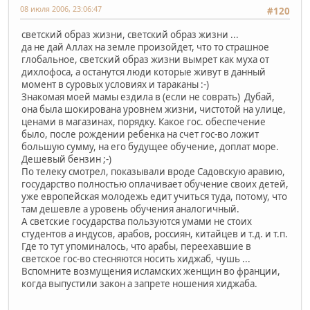
08 июля 2006, 23:06:47
#120
светский образ жизни, светский образ жизни ...
да не дай Аллах на земле произойдет, что то страшное
глобальное, светский образ жизни вымрет как муха от
дихлофоса, а останутся люди которые живут в данный
момент в суровых условиях и тараканы :-)
Знакомая моей мамы ездила в (если не соврать) Дубай,
она была шокирована уровнем жизни, чистотой на улице,
ценами в магазинах, порядку. Какое гос. обеспечение
было, после рождении ребенка на счет гос-во ложит
большую сумму, на его будущее обучение, доплат море.
Дешевый бензин ;-)
По телеку смотрел, показывали вроде Садовскую аравию,
государство полностью оплачивает обучение своих детей,
уже европейская молодежь едит учиться туда, потому, что
там дешевле а уровень обучения аналогичный.
А светские государства пользуются умами не стоих
студентов а индусов, арабов, россиян, китайцев и т.д. и т.п.
Где то тут упоминалось, что арабы, переехавшие в
светское гос-во стесняются носить хиджаб, чушь ...
Вспомните возмущения исламских женщин во франции,
когда выпустили закон а запрете ношения хиджаба.