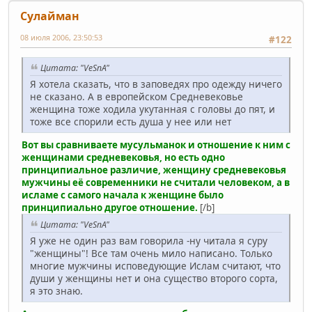
Сулайман
08 июля 2006, 23:50:53
#122
Цитата: "VeSnA"
Я хотела сказать, что в заповедях про одежду ничего
не сказано. А в европейском Средневековье
женщина тоже ходила укутанная с головы до пят, и
тоже все спорили есть душа у нее или нет
Вот вы сравниваете мусульманок и отношение к ним с
женщинами средневековья, но есть одно
принципиальное различие, женщину средневековья
мужчины её современники не считали человеком, а в
исламе с самого начала к женщине было
принципиально другое отношение.
[/b]
Цитата: "VeSnA"
Я уже не один раз вам говорила -ну читала я суру
"женщины"! Все там очень мило написано. Только
многие мужчины исповедующие Ислам считают, что
души у женщины нет и она существо второго сорта,
я это знаю.