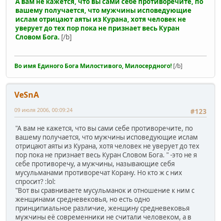
А вам не кажется, что вы сами себе противоречите, по
вашему получается, что мужчины исповедующие
ислам отрицают аяты из Курана, хотя человек не
уверует до тех пор пока не признает весь Куран
Словом Бога.
[/b]
Во имя Единого Бога Милостивого, Милосердного!
[/b]
VeSnA
09 июля 2006, 00:09:24
#123
"А вам не кажется, что вы сами себе противоречите, по
вашему получается, что мужчины исповедующие ислам
отрицают аяты из Курана, хотя человек не уверует до тех
пор пока не признает весь Куран Словом Бога. " -это не я
себе противоречу, а мужчины, называющие себя
мусульманами противоречат Корану. Но кто ж с них
спросит? :lol:
"Вот вы сравниваете мусульманок и отношение к ним с
женщинами средневековья, но есть одно
принципиальное различие, женщину средневековья
мужчины её современники не считали человеком, а в