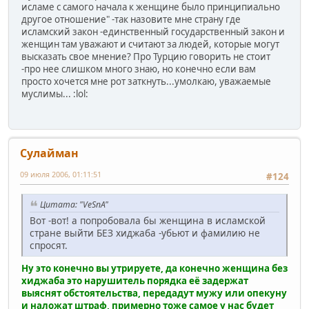
исламе с самого начала к женщине было принципиально
другое отношение" -так назовите мне страну где
исламский закон -единственный государственный закон и
женщин там уважают и считают за людей, которые могут
высказать свое мнение? Про Турцию говорить не стоит
-про нее слишком много знаю, но конечно если вам
просто хочется мне рот заткнуть...умолкаю, уважаемые
муслимы... :lol:
Сулайман
09 июля 2006, 01:11:51
#124
Цитата: "VeSnA"
Вот -вот! а попробовала бы женщина в исламской
стране выйти БЕЗ хиджаба -убьют и фамилию не
спросят.
Ну это конечно вы утрируете, да конечно женщина без
хиджаба это нарушитель порядка её задержат
выяснят обстоятельства, передадут мужу или опекуну
и наложат штраф, примерно тоже самое у нас будет