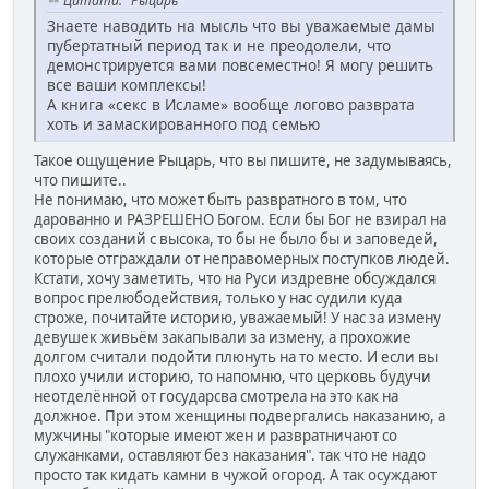
Цитата: "Рыцарь"
Знаете наводить на мысль что вы уважаемые дамы
пубертатный период так и не преодолели, что
демонстрируется вами повсеместно! Я могу решить
все ваши комплексы!
А книга «секс в Исламе» вообще логово разврата
хоть и замаскированного под семью
Такое ощущение Рыцарь, что вы пишите, не задумываясь,
что пишите..
Не понимаю, что может быть развратного в том, что
дарованно и РАЗРЕШЕНО Богом. Если бы Бог не взирал на
своих созданий с высока, то бы не было бы и заповедей,
которые отграждали от неправомерных поступков людей.
Кстати, хочу заметить, что на Руси издревне обсуждался
вопрос прелюбодействия, только у нас судили куда
строже, почитайте историю, уважаемый! У нас за измену
девушек живьём закапывали за измену, а прохожие
долгом считали подойти плюнуть на то место. И если вы
плохо учили историю, то напомню, что церковь будучи
неотделённой от государсва смотрела на это как на
должное. При этом женщины подвергались наказанию, а
мужчины "которые имеют жен и развратничают со
служанками, оставляют без наказания". так что не надо
просто так кидать камни в чужой огород. А так осуждают