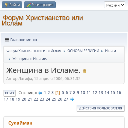
Войти
Регистрация
Форум Христианство или
Ислам
Главное меню
Форум Христианство или Ислам
ОСНОВЫ РЕЛИГИИ
Ислам
►
►
Женщина в Исламе.
►
Женщина в Исламе.
Автор Латифа, 15 апреля 2006, 06:31:32
1
2
3
5
6
7
8
9
10
11
12
13
14
15
16
Страницы
4
ВНИЗ
17
18
19
20
21
22
23
24
25
26
27
ДЕЙСТВИЯ ПОЛЬЗОВАТЕЛЯ
Сулайман