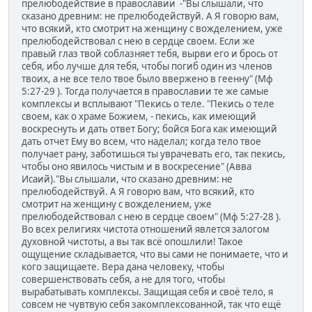
прелюбодействие в православии -"Вы слышали, что
сказано древним: не прелюбодействуй. А Я говорю вам,
что всякий, кто смотрит на женщину с вожделением, уже
прелюбодействовал с нею в сердце своем. Если же
правый глаз твой соблазняет тебя, вырви его и брось от
себя, ибо лучше для тебя, чтобы погиб один из членов
твоих, а не все тело твое было ввержено в геенну" (Мф
5:27-29 ). Тогда получается в православии те же самые
комплексы и всплывают "Пекись о теле. "Пекись о теле
своем, как о храме Божием, - пекись, как имеющий
воскреснуть и дать ответ Богу; бойся Бога как имеющий
дать отчет Ему во всем, что наделал; когда тело твое
получает рану, заботишься ты уврачевать его, так пекись,
чтобы оно явилось чистым и в воскресение" (Авва
Исаий)."Вы слышали, что сказано древним: не
прелюбодействуй. А Я говорю вам, что всякий, кто
смотрит на женщину с вожделением, уже
прелюбодействовал с нею в сердце своем" (Мф 5:27-28 ).
Во всех религиях чистота отношений явлется залогом
духовной чистоты, а вы так всё опошлили! Такое
ощущение складывается, что вы сами не понимаете, что и
кого защищаете. Вера дана человеку, чтобы
совершенствовать себя, а не для того, чтобы
вырабатывать комплексы. Защищая себя и своё тело, я
совсем не чувтвую себя закомплексованной, так что ещё