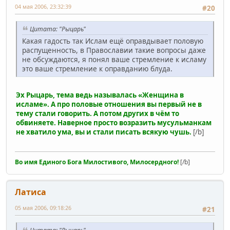
04 мая 2006, 23:32:39
#20
Цитата: "Рыцарь"
Какая гадость так Ислам ещё оправдывает половую
распущенность, в Православии такие вопросы даже
не обсуждаются, я понял ваше стремление к исламу
это ваше стремление к оправданию блуда.
Эх Рыцарь, тема ведь называлась «Женщина в
исламе». А про половые отношения вы первый не в
тему стали говорить. А потом других в чём то
обвиняете. Наверное просто возразить мусульманкам
не хватило ума, вы и стали писать всякую чушь.
[/b]
Во имя Единого Бога Милостивого, Милосердного!
[/b]
Латиса
05 мая 2006, 09:18:26
#21