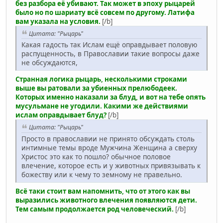
без разбора её убивают. Так может в эпоху рыцарей
было но по шариату всё совсем по другому. Латифа
вам указала на условия.
[/b]
Цитата: "Рыцарь"
Какая гадость так Ислам ещё оправдывает половую
распущенность, в Православии такие вопросы даже
не обсуждаются,
Странная логика рыцарь, несколькими строками
выше вы ратовали за убиенных прелюбодеек.
Которых именно наказали за блуд, и вот на тебе опять
мусульмане не угодили. Какими же действиями
ислам оправдывает блуд?
[/b]
Цитата: "Рыцарь"
Просто в православии не принято обсуждать столь
интимные темы вроде Мужчина Женщина а сверху
Христос это как то пошло? обычное половое
влечение, которое есть и у животных привязывать к
божеству или к чему то земному не правельно.
Всё таки стоит вам напомнить, что от этого как вы
выразились животного влечения появляются дети.
Тем самым продолжается род человеческий.
[/b]