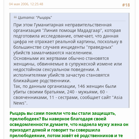
04 мая 2006, 12:25:48
#18
Цитата: "Рыцарь"
При этом Гуманитарная неправительственная
организация "Линия помощи Мададгаар", которая
подготовила исследование, отмечает, что данная
цифра не отражает реальной картины, поскольку в
большинстве случаев инциденты "праведных"
убийств замалчиваются населением.
Основными их жертвами обычно становятся
женщины, обвиняемые в супружеской измене или
недостойном сексуальном поведении. А
исполнителями убийств зачастую становятся
ближайшие родственники.
Так, по данным организации, 146 женщин были
убиты своими братьями, 240 - мужьями, 60 -
свояченниками, 11 - сестрами, сообщает сайт "Asia
News".
Рыцарь вы сами поняли что вы стали защищать,
прелюбодеек? Вы наверное благодаря своей
осведомленности думаете, что надоела мужу жена он
приходит домой и говорит ты совершила
прелюбодеяние, потом зовёт её родственников и те