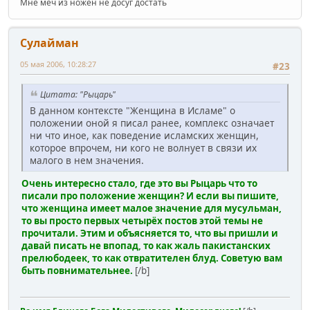
Мне меч из ножен не досуг достать
Сулайман
05 мая 2006, 10:28:27
#23
Цитата: "Рыцарь"
В данном контексте "Женщина в Исламе" о
положении оной я писал ранее, комплекс означает
ни что иное, как поведение исламских женщин,
которое впрочем, ни кого не волнует в связи их
малого в нем значения.
Очень интересно стало, где это вы Рыцарь что то
писали про положение женщин? И если вы пишите,
что женщина имеет малое значение для мусульман,
то вы просто первых четырёх постов этой темы не
прочитали. Этим и объясняется то, что вы пришли и
давай писать не впопад, то как жаль пакистанских
прелюбодеек, то как отвратителен блуд. Советую вам
быть повнимательнее.
[/b]