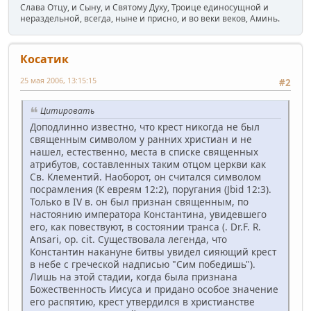
Слава Отцу, и Сыну, и Святому Духу, Троице единосущной и
нераздельной, всегда, ныне и присно, и во веки веков, Аминь.
Косатик
25 мая 2006, 13:15:15
#2
Цитировать
Доподлинно известно, что крест никогда не был
священным символом у ранних христиан и не
нашел, естественно, места в списке священных
атрибутов, составленных таким отцом церкви как
Св. Клементий. Наоборот, он считался символом
посрамления (К евреям 12:2), поругания (Jbid 12:3).
Только в IV в. он был признан священным, по
настоянию императора Константина, увидевшего
его, как повествуют, в состоянии транса (. Dr.F. R.
Ansari, op. cit. Существовала легенда, что
Константин накануне битвы увидел сияющий крест
в небе с греческой надписью "Сим победишь").
Лишь на этой стадии, когда была признана
Божественность Иисуса и придано особое значение
его распятию, крест утвердился в христианстве