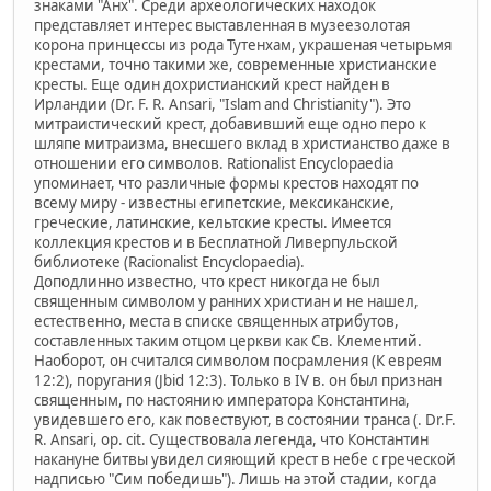
знаками "Анх". Среди археологических находок
представляет интерес выставленная в музеезолотая
корона принцессы из рода Тутенхам, украшеная четырьмя
крестами, точно такими же, современные христианские
кресты. Еще один дохристианский крест найден в
Ирландии (Dr. F. R. Ansari, "Islam and Christianity"). Это
митраистический крест, добавивший еще одно перо к
шляпе митраизма, внесшего вклад в христианство даже в
отношении его символов. Rationalist Encyclopaedia
упоминает, что различные формы крестов находят по
всему миру - известны египетские, мексиканские,
греческие, латинские, кельтские кресты. Имеется
коллекция крестов и в Бесплатной Ливерпульской
библиотеке (Racionalist Encyclopaedia).
Доподлинно известно, что крест никогда не был
священным символом у ранних христиан и не нашел,
естественно, места в списке священных атрибутов,
составленных таким отцом церкви как Св. Клементий.
Наоборот, он считался символом посрамления (К евреям
12:2), поругания (Jbid 12:3). Только в IV в. он был признан
священным, по настоянию императора Константина,
увидевшего его, как повествуют, в состоянии транса (. Dr.F.
R. Ansari, op. cit. Существовала легенда, что Константин
накануне битвы увидел сияющий крест в небе с греческой
надписью "Сим победишь"). Лишь на этой стадии, когда