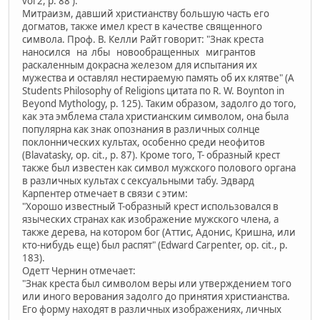
vol 2, p. 88 ).
Митраизм, давший христианству большую часть его
догматов, также имел крест в качестве священного
символа. Проф. В. Келли Райт говорит: "Знак креста
наносился на лбы новообращенных мигрантов
раскаленным докрасна железом для испытания их
мужества и оставлял нестираемую память об их клятве" (A
Students Philosophy of Religions цитата по R. W. Boynton in
Beyond Mythology, p. 125). Таким образом, задолго до того,
как эта эмблема стала христианским символом, она была
популярна как знак опознания в различных солнце
поклоннических культах, особенно среди неофитов
(Blavatasky, op. cit., p. 87). Кроме того, Т- образный крест
также был известен как символ мужского полового органа
в различных культах с сексуальными табу. Эдвард
Карпентер отмечает в связи с этим:
"Хорошо известный Т-образный крест использовался в
языческих странах как изображение мужского члена, а
также дерева, на котором бог (Аттис, Адонис, Кришна, или
кто-нибудь еще) был распят" (Edward Carpenter, op. cit., p.
183).
Одетт Чернин отмечает:
"Знак креста был символом веры или утверждением того
или иного верования задолго до принятия христианства.
Его форму находят в различных изображениях, личных