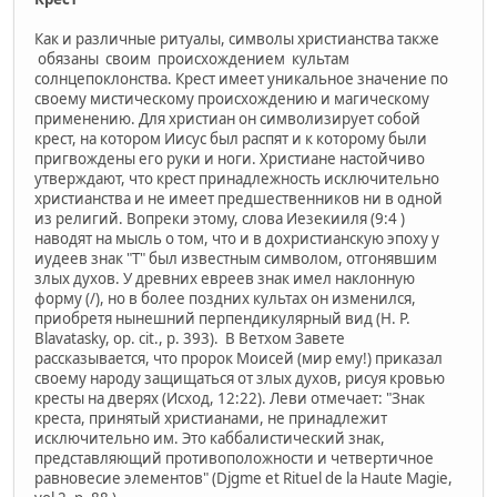
Как и различные ритуалы, символы христианства также
обязаны своим происхождением культам
солнцепоклонства. Крест имеет уникальное значение по
своему мистическому происхождению и магическому
применению. Для христиан он символизирует собой
крест, на котором Иисус был распят и к которому были
пригвождены его руки и ноги. Христиане настойчиво
утверждают, что крест принадлежность исключительно
христианства и не имеет предшественников ни в одной
из религий. Вопреки этому, слова Иезекииля (9:4 )
наводят на мысль о том, что и в дохристианскую эпоху у
иудеев знак "Т" был известным символом, отгонявшим
злых духов. У древних евреев знак имел наклонную
форму (/), но в более поздних культах он изменился,
приобретя нынешний перпендикулярный вид (H. P.
Blavatasky, op. cit., p. 393). В Ветхом Завете
рассказывается, что пророк Моисей (мир ему!) приказал
своему народу защищаться от злых духов, рисуя кровью
кресты на дверях (Исход, 12:22). Леви отмечает: "Знак
креста, принятый христианами, не принадлежит
исключительно им. Это каббалистический знак,
представляющий противоположности и четвертичное
равновесие элементов" (Djgme et Rituel de la Haute Magie,