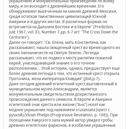
украшениях и монументальных произведенях по всему
миру, и он восходит к древнейшим временам. Его
обнаруживают высеченным на камнях древней Мексики,
среди остатков таинственных цивилизаций Южной
Америки и в других местах. В различных формах он
встречается на Дальнем Востоке и в Европе" (Prediction,
Jule 1967, vol: 33, Number 7,pp. 6-7 art: "The Cross Down the
Centuries").
Далее он говорит: "Св. Елена, мать Константина, как
рассказывают, нашла священный крест во время одного из
своих паломничеств на Святую Землю. Легенда
рассказывает, что ее подвел к месту распятия пожилой
еврей, унаследовавший знание о его точном
расположении... Этой истории, однако, предшествует еще
более древняя легенда о том, что истинный крест открыла
Протоника, жена императора Клавдия" (Jbid,p.7).
Даже сегодня древний египетский крест,выставленный в
муниципальном музее Александрии, является
монументальным свидетельством дохристианского
происхождения данного символа. В Европе и Америке
египетский знак креста или жизни ("Анх") носят как
модное украшение под названием cruxansata (крест с
ручкой) (Vivian Phelips (Progressive Revelation, p. 108)). При
посещении Каирского зала мумий автор увидел гробы
древних египетских фараонов, в изобилии украшенные