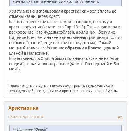
кругах как священный символ искупления.
Христиане не использовали крест как символ вплоть до
отмены казни через крест.
Казнь на кресте считалась самой позорной, поэтому и
крест - поругание(кстати, это Евр. 13 13). Так же, как вера в
воскресение - это иудеям соблазн, а эллинам - безумие.
Видение Константина - не единственная причина (и то, что
он был в "трансе", еще пока никто не доказал). Самый
мощный толчок - собственно
обретение Креста
царицей
Еленой в Палестине.
Божественность Христа была признана совсем не на "этой
стадии", а значитально раньше (Фома: "Господь мой и Бог
мой").
Слава Отцу, и Сыну, и Святому Духу, Троице единосущной и
нераздельной, всегда, ныне и присно, и во веки веков, Аминь.
Христианка
02 июня 2006, 23:00:34
#3
Цитата: "Shamil"