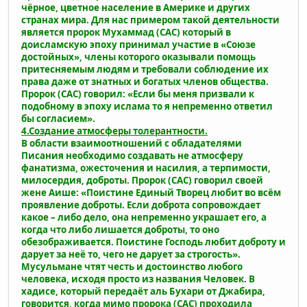
чёрное, цветное население в Америке и других
странах мира. Для нас примером такой деятельности
является пророк Мухаммад (САС) который в
доисламскую эпоху принимал участие в «Союзе
достойных», члены которого оказывали помощь
притесняемым людям и требовали соблюдение их
права даже от знатных и богатых членов общества.
Пророк (САС) говорил: «Если бы меня призвали к
подобному в эпоху ислама то я непременно ответил
бы согласием».
4.Создание атмосферы толерантности.
В области взаимоотношений с обладателями
Писания необходимо создавать не атмосферу
фанатизма, ожесточения и насилия, а терпимости,
милосердия, доброты. Пророк (САС) говорил своей
жене Аише: «Поистине Единый Творец любит во всём
проявление доброты. Если доброта сопровождает
какое – либо дело, она непременно украшает его, а
когда что либо лишается доброты, то оно
обезображивается. Поистине Господь любит доброту и
дарует за неё то, чего не дарует за строгость».
Мусульмане чтят честь и достоинство любого
человека, исходя просто из названия Человек. В
хадисе, который передаёт аль Бухари от Джабира,
говорится, когда мимо пророка (САС) проходила