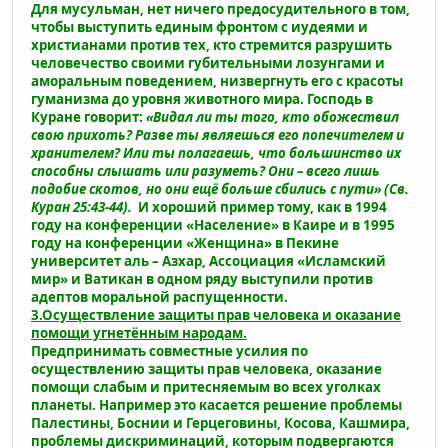
Для мусульман, нет ничего предосудительного в том,
чтобы выступить единым фронтом с иудеями и
христианами против тех, кто стремится разрушить
человечество своими губительными лозунгами и
аморальным поведением, низвергнуть его с красоты
гуманизма до уровня животного мира. Господь в
Куране говорит:
«Видал ли ты того, кто обожествил
свою прихоть? Разве ты являешься его попечителем и
хранителем? Или ты полагаешь, что большинство их
способны слышать или разуметь? Они – всего лишь
подобие скотов, но они ещё больше сбились с пути» (Св.
Куран 25:43-44).
И хороший пример тому, как в 1994
году на конференции «Население» в Каире и в 1995
году на конференции «Женщина» в Пекине
университет аль – Азхар, Ассоциация «Исламский
мир» и Ватикан в одном ряду выступили против
адептов моральной распущенности.
3.Осуществление защиты прав человека и оказание
помощи угнетённым народам.
Предпринимать совместные усилия по
осуществлению защиты прав человека, оказание
помощи слабым и притесняемым во всех уголках
планеты. Например это касается решение проблемы
Палестины, Боснии и Герцеговины, Косова, Кашмира,
проблемы дискриминаций, которым подвергаются