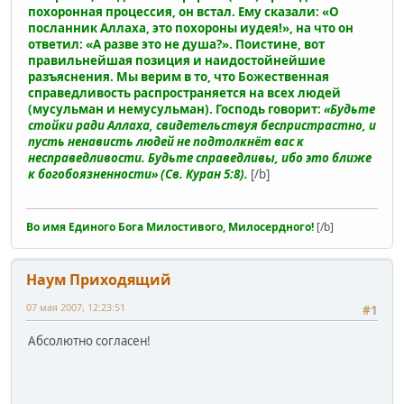
похоронная процессия, он встал. Ему сказали: «О
посланник Аллаха, это похороны иудея!», на что он
ответил: «А разве это не душа?». Поистине, вот
правильнейшая позиция и наидостойнейшие
разъяснения. Мы верим в то, что Божественная
справедливость распространяется на всех людей
(мусульман и немусульман). Господь говорит:
«Будьте
стойки ради Аллаха, свидетельствуя беспристрастно, и
пусть ненависть людей не подтолкнёт вас к
несправедливости. Будьте справедливы, ибо это ближе
к богобоязненности» (Св. Куран 5:8).
[/b]
Во имя Единого Бога Милостивого, Милосердного!
[/b]
Наум Приходящий
07 мая 2007, 12:23:51
#1
Абсолютно согласен!