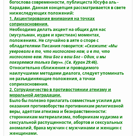
богослова современности, публициста Юсуфа аль -
Карадави. Данная концепция рассматривается в свете
нижеследующих положений:
1. Акцентирование внимания на точках
соприкосновения.
Необходимо делать акцент на общих для нас
(мусульман, иудее и христиан) моментах,
положениях. Не случайно в аяте о споре с
обладателями Писания говорится:
«Скажите: «Мы
уверовали в то, что ниспослано нам, и в то, что
ниспослано вам. Наш Бог и ваш Бог – Один, и мы
покоряемся только Ему»». (Св. Куран 29:46).
Относительно сближения и проводимого
наилучшими методами диалога, следует упоминать
не разъединяющие положения, а точки
соприкосновения.
2. Сотрудничество в противостоянии атеизму и
моральной деградации.
Было бы полезно прилагать совместные усилия для
оказания противоборства противникам религиозной
веры, адептам атеизма и безнравственности:
сторонникам материализма, поборникам нудизма и
сексуальной распущенности, абортов и сексуальных
аномалий, брака мужчин с мужчинами и женщин с
женщинами.