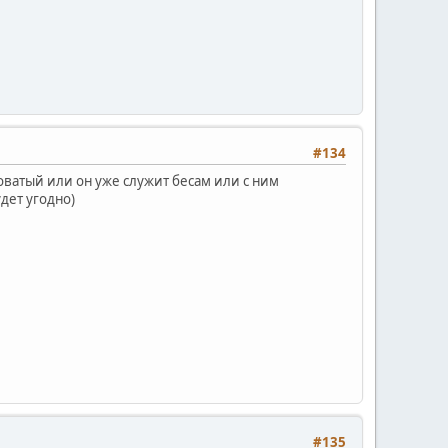
#134
новатый или он уже служит бесам или с ним
дет угодно)
#135