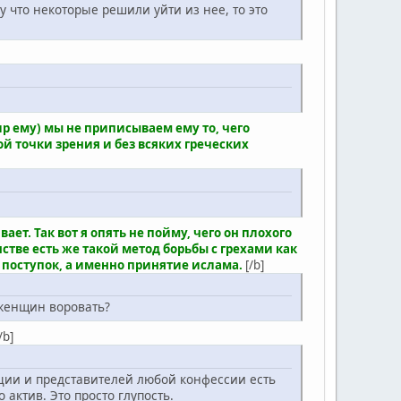
 что некоторые решили уйти из нее, то это
ир ему) мы не приписываем ему то, чего
й точки зрения и без всяких греческих
т. Так вот я опять не пойму, чего он плохого
нстве есть же такой метод борьбы с грехами как
го поступок, а именно принятие ислама.
[/b]
т женщин воровать?
/b]
 нации и представителей любой конфессии есть
о актив. Это просто глупость.