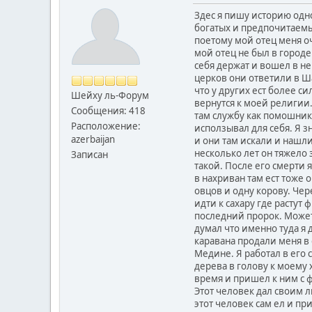
Здес я пишу историю одно
богатых и предпочитаемы
поетому мой отец меня оч
мой отец не был в городе
себя держат и вошел в не
церков они ответили в Ша
что у других ест более си
Шейху ль-Форум
вернутся к моей религии.
Сообщения: 418
там службу как помошник
Расположение:
исползывал для себя. Я з
azerbaijan
и они там искали и нашл
несколько лет он тяжело 
Записан
такой. После его смерти 
в нахриван там ест тоже 
овцов и одну корову. Чер
идти к сахару где расту
последний пророк. Может 
думал что именно туда я 
каравана продали меня в
Медине. Я работал в его 
дерева в голову к моему 
время и пришел к ним с 
Этот человек дал своим л
этот человек сам ел и пр