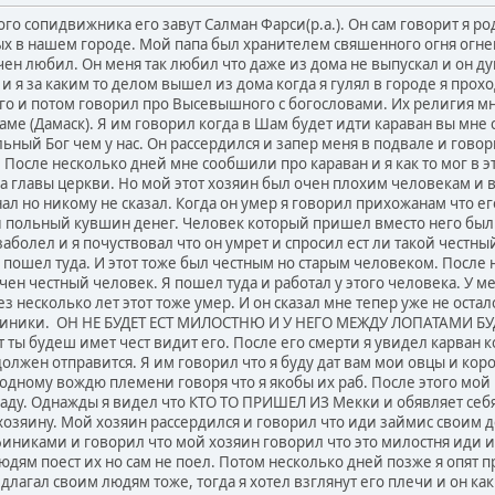
го сопидвижника его завут Салман Фарси(р.а.). Он сам говорит я р
х в нашем городе. Мой папа был хранителем свяшенного огня огн
ен любил. Он меня так любил что даже из дома не выпускал и он дум
 и я за каким то делом вышел из дома когда я гулял в городе я про
го и потом говорил про Высевышного с богословами. Их религия мне
ме (Дамаск). Я им говорил когда в Шам будет идти караван вы мне 
льный Бог чем у нас. Он рассердился и запер меня в подвале и говори
 После несколько дней мне сообшили про караван и я как то мог в э
а главы церкви. Но мой этот хозяин был очен плохим человекам и 
нал но никому не сказал. Когда он умер я говорил прихожанам что е
и польный кувшин денег. Человек который пришел вместо него был 
заболел и я почуствовал что он умрет и спросил ест ли такой честны
я пошел туда. И этот тоже был честным но старым человеком. После 
очен честный человек. Я пошел туда и работал у этого человека. У 
ез несколько лет этот тоже умер. И он сказал мне тепер уже не оста
т финики. ОН НЕ БУДЕТ ЕСТ МИЛОСТНЮ И У НЕГО МЕЖДУ ЛОПАТАМИ БУ
ты будеш имет чест видит его. После его смерти я увидел карван к
должен отправится. Я им говорил что я буду дат вам мои овцы и ко
 одному вождю племени говоря что я якобы их раб. После этого мой
саду. Однажды я видел что КТО ТО ПРИШЕЛ ИЗ Мекки и обявляет себя 
хозяину. Мой хозяин рассердился и говорил что иди займис своим де
финиками и говорил что мой хозяин говорил что это милостня иди и
юдям поест их но сам не поел. Потом несколько дней позже я опят п
идлагал своим людям тоже, тогда я хотел взглянут его плечи и он ка