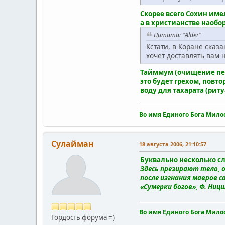
Скорее всего Сохин име
а в христианстве наобо
Цитата: "Alder"
Кстати, в Коране сказ
хочет доставлять вам 
Тайммум (очищение песк
это будет грехом, повт
воду для тахарата (рит
Во имя Единого Бога Мило
Сулайман
18 августа 2006, 21:10:57
Буквально несколько сл
Здесь презирают тело, 
после изгнания мавров 
«Сумерки богов», Ф. Ниц
Во имя Единого Бога Мило
Гордость форума =)