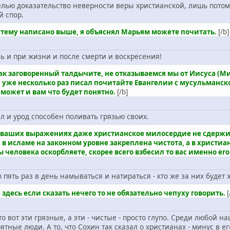
елью доказательство неверности веры христианской, лишь потому
й спор.
у тему написано выше, я объяснял Марьям можете почитать.
[/b]
ь и при жизни и после смерти и воскресения!
как заговоренный талдычите, не отказываемся мы от Иисуса (М
 уже несколько раз писал почитайте Евангелии с мусульманско
может и вам что будет понятно.
[/b]
ел и урод способен поливать грязью своих.
в ваших выражениях даже христианское милосердие не сдерживае
да в исламе на законном уровне закреплена чистота, а в христиа
вы человека оскорбляете, скорее всего взбесил то вас именно е
по пять раз в день намываться и натираться - кто же за них буде
, здесь если сказать нечего то не обязательно чепуху говорить.
[
то вот эти грязные, а эти - чистые - просто глупо. Среди любой
рятные люди. А то, что Сохин так сказал о христианах - минус в ег