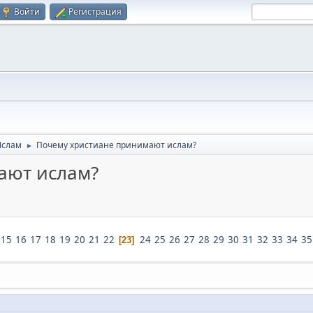
Войти
Регистрация
Ислам
Почему христиане принимают ислам?
►
ают ислам?
15
16
17
18
19
20
21
22
24
25
26
27
28
29
30
31
32
33
34
35
23