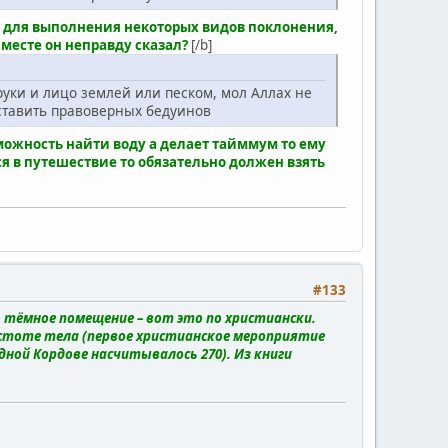
ма для выполнения некоторых видов поклонения,
 месте он неправду сказал?
[/b]
 руки и лицо землей или песком, мол Аллах не
дставить правоверных бедуинов
можность найти воду а делает тайммум то ему
я в путешествие то обязательно должен взять
#133
, тёмное помещение – вот это по христиански.
стоте тела (первое христианское мероприятие
ной Кордове насчитывалось 270). Из книги