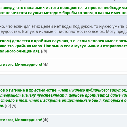
л ввиду, что в исламе чистота поощряется и просто необходи
рот не чистота служит методом борьбы со злом, в каком именно
ано, что если для этих целей нет воды под рукой, то нужно умыть
неудобства. Вот уж в исламе с чистоплотностью все ок. Могу пре
ом) делается в крайних случаях, т.е. если человек имеет воз
оряю это крайняя мера. Напомню если мусульманин отправляетс
уального очищения).
[/b]
стивого, Милосердного!
[/b]
ов о гигиене в христианстве:
«Нет и ничего публичного: закуток
отвергают гигиену чувственности, церковь противится даже чи
состояло в том, чтобы закрыть общественные бани, которых в од
ше.
[/b] [/i]
стивого, Милосердного!
[/b]