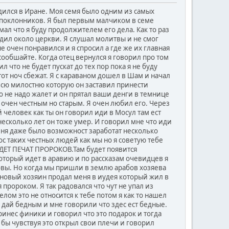
одился в Иране. Моя семя было одним из самых
епоклонников. Я был первым малчиком в семе
ал что я буду продолжителем его дела. Как то раз
ходил около церкви. Я слушал молитвы и не смог
 очен понравился и я спросил а где же их главная
сообшайте. Когда отец вернулся я говорил про том
л что не будет пускат до тех пор пока я не буду
тот ноч сбежат. Я с караваном дошел в Шам и начал
всю милостню которую он заставил принести
го не надо жалет и он прятал ваши денги в темнице
очен честным но старым. Я очен любил его. Через
й человек как ты он говорил иди в Мосул там ест
несколько лет он тоже умер. И говорил мне что иди
меня даже было возможност заработат несколько
лос таких честных людей как мы но я советую тебе
ДЕТ ПЕЧАТ ПРОРОКОВ.Там будет появится
оторый идет в аравию и по рассказам очевидцев я
ровы. Но когда мы пришли в землю арабов хозяева
 новый хозяин продал меня в иудея который жил в
пророком. Я так радовался что чут не упал из
лом это не относится к тебе потом я как то нашел
 дай бедным и мне говорили что здес ест бедные.
ринес финики и говорил что это подарок и тогда
к бы чувствуя это открыл свои плечи и говорил