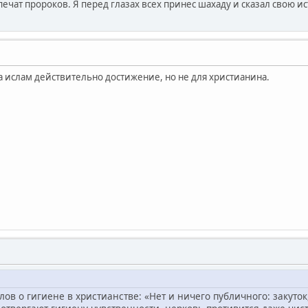
печат пророков. Я перед глазах всех принес шахаду и сказал свою и
а ислам действительно достижение, но не для христианина.
лов о гигиене в христианстве: «Нет и ничего публичного: закуток