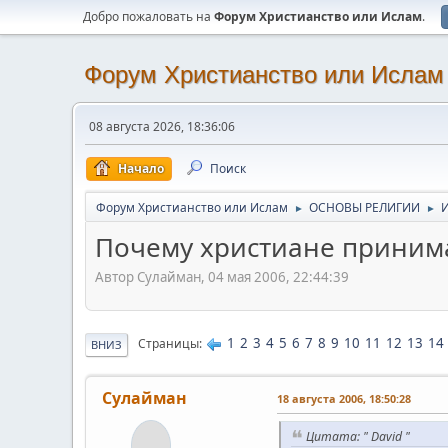
Добро пожаловать на
Форум Христианство или Ислам
.
Форум Христианство или Ислам
08 августа 2026, 18:36:06
Начало
Поиск
Форум Христианство или Ислам
ОСНОВЫ РЕЛИГИИ
►
►
Почему христиане приним
Автор Сулайман, 04 мая 2006, 22:44:39
1
2
3
4
5
6
7
8
9
10
11
12
13
14
Страницы
ВНИЗ
Сулайман
18 августа 2006, 18:50:28
Цитата: " David "