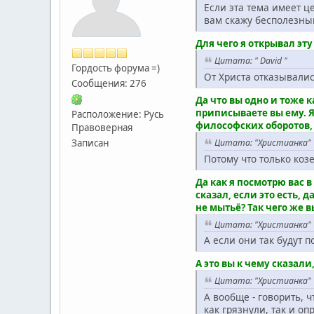
Если эта тема имеет ц
вам скажу бесполезны
Для чего я открывал эт
Цитата: " David "
Гордость форума =)
От Христа отказывалис
Сообщения: 276
Да что вы одно и тоже 
приписываете вы ему. Я
Расположение: Русь
философских оборотов, 
Правоверная
Записан
Цитата: "Христианка"
Потому что только коз
Да как я посмотрю вас 
сказал, если это есть, 
не мытьё? Так чего же 
Цитата: "Христианка"
А если они так будут 
А это вы к чему сказали
Цитата: "Христианка"
А вообще - говорить, ч
как грязнули, так и оп