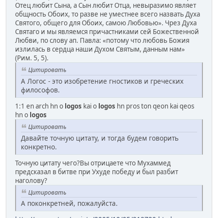
Отец любит Сына, а Сын любит Отца, невыразимо являет
общность Обоих, то разве не уместнее всего назвать Духа
Святого, общего для Обоих, самою Любовью». Чрез Духа
Святаго и мы являемся причастниками сей Божественной
Любви, по слову ап. Павла: «потому что любовь Божия
излилась в сердца наши Духом Святым, данным нам»
(Рим. 5, 5).
Цитировать
А Логос - это изобретение гностиков и греческих
философов.
1:1 en arch hn o
logos
kai o
logos
hn pros ton qeon kai qeos
hn o
logos
Цитировать
Давайте точную цитату, и тогда будем говорить
конкретно.
Точную цитату чего?Вы отрицаете что Мухаммед
предсказал в битве при Ухуде победу и был разбит
наголову?
Цитировать
А поконкретней, пожалуйста.