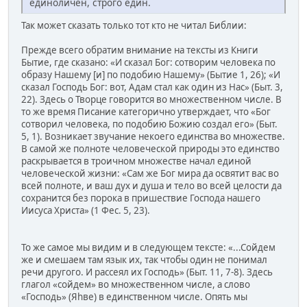
единоличен, строго един.
Так может сказать только тот кто не читал Библии:
Прежде всего обратим внимание на тексты из Книги
Бытие, где сказано: «И сказал Бог: сотворим человека по
образу Нашему [и] по подобию Нашему» (Бытие 1, 26); «И
сказал Господь Бог: вот, Адам стал как один из Нас» (Быт. 3,
22). Здесь о Творце говорится во множественном числе. В
то же время Писание категорично утверждает, что «Бог
сотворил человека, по подобию Божию создал его» (Быт.
5, 1). Возникает звучание некоего единства во множестве.
В самой же полноте человеческой природы это единство
раскрывается в троичном множестве начал единой
человеческой жизни: «Сам же Бог мира да освятит вас во
всей полноте, и ваш дух и душа и тело во всей целости да
сохранится без порока в пришествие Господа нашего
Иисуса Христа» (1 Фес. 5, 23).
То же самое мы видим и в следующем тексте: «...Сойдем
же и смешаем там язык их, так чтобы один не понимал
речи другого. И рассеял их Господь» (Быт. 11, 7-8). Здесь
глагол «сойдем» во множественном числе, а слово
«Господь» (Яhве) в единственном числе. Опять мы