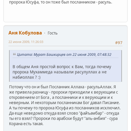
пророка Юсуфа, то он тоже был посланником - расуль.
Аня Кобулова
Гость
22 июня 2009, 11:26:03
#97
Цитата: Мурат Башкирцев от 22 июня 2009, 07:48:32
В общем Аня простой вопрос к Вам, тогда почему
пророка Мухаммеда называли расулуллах а не
набиоллах ? :)
Потому что он и был Посланник Аллаха - расульАллах. Я
же привела разницу - пророки приходили к верующим с
откровением от Бога , а посланники и к верующим и к
неверным. И некоторым посланникам Бог давал Писание.
А ты почему-то пророка Юсуфа из посланников исключил.
Да еще неведомо откуда взял слово "файъамбар" - откуда
ты его взял? Пророки по арабски будут "аль-анбия" - сура
Корана есть такая.