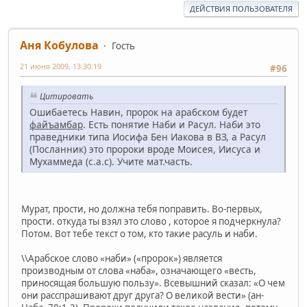
ДЕЙСТВИЯ ПОЛЬЗОВАТЕЛЯ
Аня Кобулова
Гость
21 июня 2009, 13:30:19
#96
Цитировать
Ошибаетесь Навин, пророк на арабском будет
файъамбар
. Есть понятие Наби и Расул. Наби это
праведники типа Иосифа Бен Иакова в ВЗ, а Расул
(Посланник) это пророки вроде Моисея, Иисуса и
Мухаммеда (с.а.с). Учите мат.часть.
Мурат, прости, но должна тебя поправить. Во-первых,
прости. откуда ты взял это слово , которое я подчеркнула?
Потом. Вот тебе текст о том, кто такие расуль и наби.
\\Арабское слово «наби» («пророк») является
производным от слова «наба», означающего «весть,
приносящая большую пользу». Всевышний сказал: «О чем
они расспрашивают друг друга? О великой вести» (ан-