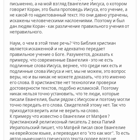
письменно, а на мой взгляд Евангелие Иисуса, о котором
говорит Коран, это была проповедь Иисуса, его учение, а
не какой-то надиктованный текст. Но они давно утрачены,
искажены человеческими наслоениями. Поэтому и был
дан людям Коран - как различение правильного учения от
неправильного.
Наум, о чем в этой теме речь? Что Библия христиан
является искаженной и не адекватно передает
правильное учение о Боге. Разумеется, доказать к
примеру, что современные Евангелия - это не есть
подлинные слова Иисуса, вернее, что среди них есть и
подлинные слова Иисуса и нет, мы не можем, это вопрос
веры, но и вы никак не можете доказать, что это именно
его слова. В христианстве нет технологии проверки
достоверности текстов, подобно исламской. Поэтому
никак нельзя точно установить, что те люди, которые
писали Евангелия, были рядом с Иисусом и поэтому могли
точно передать его слова. Свидетелей этому нет. Так что
приходится верить или не верить на слово.
К примеру что известно о Евангелии от Матфея ?
Христианский религиозный писатель 2 века Папий
Иерапольский пишет, что Матфей писал свое Евангелие
на еврейском языке, а переводил его "кто как мог". То есть
автор нынешнего греческого текста скорее всего не