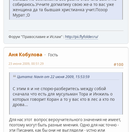
собираюсь.Уччите догматику свою же-а то вас уже
женщина да та бывшая христианка учит.Позор
Мурат ;D
Форум "Православие и Ислам" :
http://pii.flyfolder.ru/
Аня Кобулова
Гость
23 июня 2009, 00:51:29
#100
Цитата: Navin от 22 июня 2009, 15:53:59
С этим я и не спорю-разберитесь между собой
сначала что есть для мусульман Тора и Инжиль о
которых говорит Коран а то у вас кто в лес а кто по
дрова...
Для нас этот вопрос вероучительного значения не имеет,
поэтому могут быть разные мнения. Одно для нас точно -
эти Писания, как бы они не выглядели - устно или