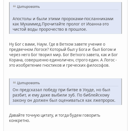
Цитировать
Апостолы и были этими пророками-посланниками
как Мухаммед.Прочитайте пролог от Иоанна-это
чистой воды пророчество в прошлое.
Ну Бог с вами, Наум. Где в Ветхом завете учение о
предвечном Логосе? Который был у Бога и был Богом и
через него Бог творил мир. Бог Ветхого завета, как и Бог
Корана, совершенно единоличен, строго един. А Логос -
это изобретение гностиков и греческих философов.
Цитировать
Он предсказал победу при битве в Ухуде, но был
разбит, и ему даже выбили зуб. По библейскому
закону он должен был оцениваться как лжепророк.
Давайте точную цитату, и тогда будем говорить
конкретно.