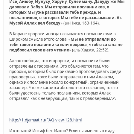
Исе, Айюбу, Йунусу, Харуну, Сулейману. Давуду же Мы
даровали Забур. Мы отправили посланников, о
которых Мы уже рассказали тебе прежде, и
посланников, о которых Мы тебе не рассказывали. А с
Мусой Аллах вел беседу
» (ан-Ниса, 163-164).
В Коране пророки иногда называются посланниками в
широком смысле этого слова: «
Мы не отправляли до
тебя такого посланника или пророка, чтобы сатана не
подбросил свое в его чтение
» (аль-Хаджж, 22:52).
Аллах сообщил, что и пророки, и посланники были
отправлены к творениям. Это объясняется тем, что
пророки, которым было приказано проповедовать среди
правоверных, тоже были отправлены к ним Аллахом,
однако их послание носило конкретный, ограниченный
характер. Что же касается абсолютного послания, то его
были удостоены только посланники, которых Аллах
отправлял как к неверующим, так и к правоверным.\\\
http://1.djamaat.ru/FAQ-view-128.html
И кто такой Иосиф бен Иаков? Если ты имеешь в виду