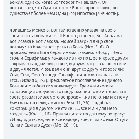
Божия, однако, когда Бог говорит «Нашему», Он
показывает, что Один и тот же Бог не просто один, но
существует более чем Одна (Его) Ипостась [Личность].
Явившись Моисею, Бог таинственно указал на Свою
Троичность словами: «...Я Бог отца твоего, Бог Авраама,
Бог Исаака и Бог Иакова. Моисей закрыл лицо свое,
потому что боялся воззреть на Бога» (Исх. 3, 6). О
прославлении Бога Серафимами сказано: «Вокруг Него
стояли Серафимы; у каждого из них по шести крыл: двумя
закрывал каждый лицо свое, и двумя закрывал ноги свои,
и двумя летал. И взывали они друг ко другу и говорили:
Свят, Свят, Свят Господь Саваоф! вся земля полна славы
Его!» (Исаия 6, 2-3). Трехкратное прославление Единого
Бога нечто собою символизирует. Грамматическая
конструкция следующего предложения тоже интересна в
свете рассматриваемого вопроса: «...из Него, Им и к Нему.
Ему слава во веки, аминь» (Рим. 11, 36). Подобная
конструкция в другом же стихе: «...все Им и для Него
создано» (Кол. 1, 16). Прямая цитата по данному вопросу:
«Итак, идите, научите все народы, крестя их во имя Отца и
Сына и Святаго Духа» (Мф. 28, 19).