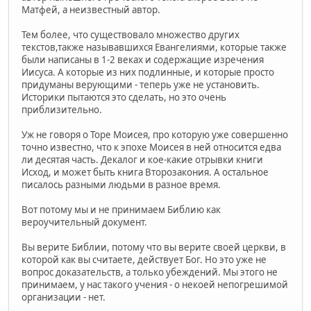
Матфей, а неизвестный автор.
Тем более, что существовало множество других
текстов,также называвшихся Евангелиями, которые также
были написаны в 1-2 веках и содержащие изречения
Иисуса. А которые из них подлинные, и которые просто
придуманы верующими - теперь уже не установить.
Историки пытаются это сделать, но это очень
приблизительно.
Уж не говоря о Торе Моисея, про которую уже совершенно
точно известно, что к эпохе Моисея в ней относится едва
ли десятая часть. Декалог и кое-какие отрывки книги
Исход, и может быть книга Второзакония. А остальное
писалось разными людьми в разное время.
Вот потому мы и не принимаем Библию как
вероучительный документ.
Вы верите Библии, потому что вы верите своей церкви, в
которой как вы считаете, действует Бог. Но это уже не
вопрос доказательств, а только убеждений. Мы этого не
принимаем, у нас такого учения - о некоей непогрешимой
организации - нет.