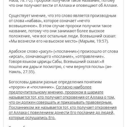
Наба, 78:1-2). Пророки получили такое название, потому
что они получают вести от Аллаха и оповещают об Аллахе.
Существует мнение, что это слово является производным
от слова «набава», которое означает «нечто
возвышенное». В этом случае пророки получили такое
название, потому что они занимают более высокое
положение, чем все остальные люди. Всевышний сказал:
«Мы вознесли его на высокое место» (Марьям, 19:57).
Арабское слово «расул» («посланник») произошло от слова
«ирсал», означающего «послание», «отправление».
Говоря языком царицы Сабы, Всевышний сказал:«Я
пошлю им дары и посмотрю, с чем вернутся послы» (ан-
Намль, 27:35).
Богословы давали разные определения понятиям
«пророк» и «посланник».
Согласно наиболее
предпочтительному мнению, пророком в шариате
называется тот, кто получает откровения от Аллаха о том,
что он должен совершать и приказывать правоверным.
Посланником же называется тот, кто получает откровения
от Аллаха с повелением донести Его послание до людей,
которые ослушались Его.