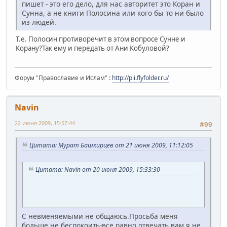
пишет - это его дело, для нас авторитет это Коран и
Сунна, а не книги Полосина или кого бы то ни было
из людей.
Т.е. Полосин противоречит в этом вопросе Сунне и
Корану?Так ему и передать от Ани Кобуловой?
Форум "Православие и Ислам" :
http://pii.flyfolder.ru/
Navin
22 июня 2009, 15:57:44
#99
Цитата: Мурат Башкирцев от 21 июня 2009, 11:12:05
Цитата: Navin от 20 июня 2009, 15:33:30
С невменяемыми не общаюсь.Просьба меня
больше не беспокоить-все равно отвечать вам я не