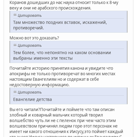
Коранов дошедших до нас наука относит только к 8-му
веку и они не арабского происхождения.
Цитировать
Там множество поздних вставок, искажений,
противоречий.
Можно вот это доказать?
Цитировать
Тем более, что непонятно на каком основании
выбраны именно эти тексты
Почитайте историю принятия канона и увидите что
апокрифы не только противоречат во многих местах
настоящим Евангелиям но и содержат в себе
недостоверную информацию.
Цитировать
Евангелие детства
Вы его читали?Почитайте и поймете что там описан
злобный и коварный мальчик который творил
волшебство чуть ли не с пеленок при чем часто этим
волшевством причинял людям горе-этот персонаж не
имеет ни какого отношения к Иисусу,это поймет каждый
кто знает Иисуса настоящего по истинным Евангелиям.С