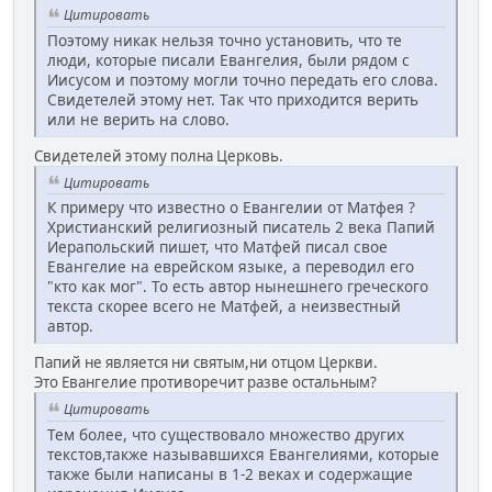
Цитировать
Поэтому никак нельзя точно установить, что те
люди, которые писали Евангелия, были рядом с
Иисусом и поэтому могли точно передать его слова.
Свидетелей этому нет. Так что приходится верить
или не верить на слово.
Свидетелей этому полна Церковь.
Цитировать
К примеру что известно о Евангелии от Матфея ?
Христианский религиозный писатель 2 века Папий
Иерапольский пишет, что Матфей писал свое
Евангелие на еврейском языке, а переводил его
"кто как мог". То есть автор нынешнего греческого
текста скорее всего не Матфей, а неизвестный
автор.
Папий не является ни святым,ни отцом Церкви.
Это Евангелие противоречит разве остальным?
Цитировать
Тем более, что существовало множество других
текстов,также называвшихся Евангелиями, которые
также были написаны в 1-2 веках и содержащие