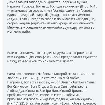
Даже главная заповедь о Единстве Творца: «Слушай,
Израиль: Господь, Бог наш, Господь един есть» (Втор. 6, 4),
— оканчивается словами не «Господь один», а «Господь
един» — «Адонай эхад». dja (Эхад) — означает именно
«един». Хотя иногда это слово и понимается как один, но,
скорее, «один» (одно) как начало чреды неких множеств.
Множеств – соединенных чем-либо друг с другом или во
имя чего-либо.
Если о вас скажут, что вы едины, думаю, вы спросите: «с
кем я един»? Единство фактически предполагает единство
между кем-то и кем-то или чем-то и чем-то.
Сама Божественная Любовь, о Которой сказано: «Бог есть
любовь» (1 Ин. 4, 8 ), не есть только себялюбие...
Напротив, Бог есть Любовь, — Бог Отец любит Бога Сына,
Бог Сын любит Бога Отца, и Отец и Сын пребывают в
Любви Духа Святаго. Все Три Лица Святой Троицы —
пребывают в Любви. Разве не к этой Любви мы
призываемся словами: «да будут едино, как Мы едино»
(Ин. 17, 22). Блаж. Августин писал: «Если любовь, которою