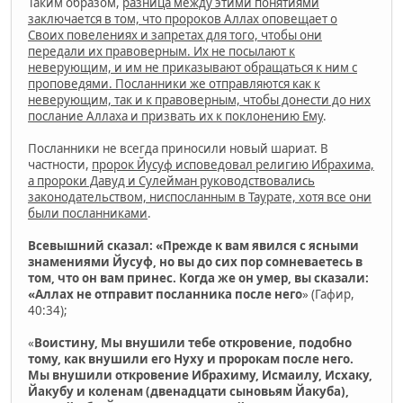
Таким образом,
разница между этими понятиями
заключается в том, что пророков Аллах оповещает о
Своих повелениях и запретах для того, чтобы они
передали их правоверным. Их не посылают к
неверующим, и им не приказывают обращаться к ним с
проповедями. Посланники же отправляются как к
неверующим, так и к правоверным, чтобы донести до них
послание Аллаха и призвать их к поклонению Ему
.
Посланники не всегда приносили новый шариат. В
частности,
пророк Йусуф исповедовал религию Ибрахима,
а пророки Давуд и Сулейман руководствовались
законодательством, ниспосланным в Таурате, хотя все они
были посланниками
.
Всевышний сказал: «Прежде к вам явился с ясными
знамениями Йусуф, но вы до сих пор сомневаетесь в
том, что он вам принес. Когда же он умер, вы сказали:
«Аллах не отправит посланника после него
» (Гафир,
40:34);
«
Воистину, Мы внушили тебе откровение, подобно
тому, как внушили его Нуху и пророкам после него.
Мы внушили откровение Ибрахиму, Исмаилу, Исхаку,
Йакубу и коленам (двенадцати сыновьям Йакуба),