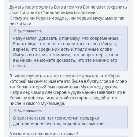
Думать так это хулить Бога в том что Бог не смог сохранить
свое Писание от "человеческих наслоений".
К тому же ни Коран,ни хадисы,ни первые мусульмане так
не считали.
Цитировать
Разумеется, доказать к примеру, что современные
Евангелия - это не есть подлинные слова Иисуса,
вернее, что среди них есть и подлинные слова
Иисуса и нет, мы не можем, это вопрос веры, но и
вы никак не можете доказать, что это именно его
слова.
В таком случае вы так же не можете доказать что Коран
который вы сейчас имеете это буква в букву.слово в слово
тот Коран который был надиктован Мухаммеду духом.
Например Самир Алексеров(мусульманин) заявляет что в
Коран не избежал искажений со стороны людей в том
числе и самого Мухаммеда.
Цитировать
В христианстве нет технологии проверки
достоверности текстов, подобно исламской.
А исламская технология это какая?