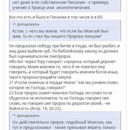
нет даже в ее собственном Писании - к примеру
учения о Троице или иконопочитания.
Все это есть и было в Писании в том числе и в ВЗ.
Цитировать
Кстаи, с чего вы взяли, что если бы Моисей был
жив, то он счел бы нашего Пророка лжецом?
Он предсказал победу при битве в Ухуде, но был разбит, и
ему даже выбили зуб. По библейскому закону он должен
был оцениваться как лжепророк.
Ибо Бог через Тору говорит: «пророка, который дерзнет
говорить Моим именем то, чего Я не повелел ему
говорить, и который будет говорить именем богов иных,
такого пророка предайте смерти.
21 И если скажешь в сердце твоем: "как мы узнаем слово,
которое не Господь говорил?"
22 Если пророк скажет именем Господа, но слово то не
сбудется и не исполнится, то не Господь говорил сие
слово, но говорил сие пророк по дерзости своей, - не
бойся его» (Втор. 18, 20-22).
Цитировать
Он действительно пророк, подобный Моисею, как
тот и предсказывал - также призывал верить только