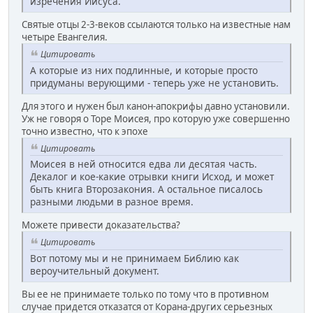
изречения Иисуса.
Святые отцы 2-3-веков ссылаются только на известные нам
четыре Евангелия.
Цитировать
А которые из них подлинные, и которые просто
придуманы верующими - теперь уже не установить.
Для этого и нужен был канон-апокрифы давно установили.
Уж не говоря о Торе Моисея, про которую уже совершенно
точно известно, что к эпохе
Цитировать
Моисея в ней относится едва ли десятая часть.
Декалог и кое-какие отрывки книги Исход, и может
быть книга Второзакония. А остальное писалось
разными людьми в разное время.
Можете привести доказательства?
Цитировать
Вот потому мы и не принимаем Библию как
вероучительный документ.
Вы ее не принимаете только по тому что в противном
случае придется отказатся от Корана-других серьезных