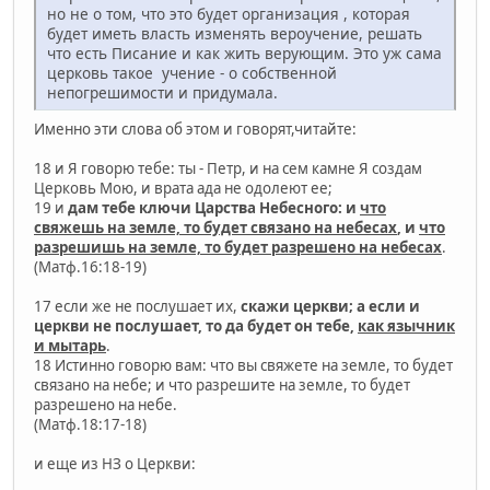
но не о том, что это будет организация , которая
будет иметь власть изменять вероучение, решать
что есть Писание и как жить верующим. Это уж сама
церковь такое учение - о собственной
непогрешимости и придумала.
Именно эти слова об этом и говорят,читайте:
18 и Я говорю тебе: ты - Петр, и на сем камне Я создам
Церковь Мою, и врата ада не одолеют ее;
19 и
дам тебе ключи Царства Небесного: и
что
свяжешь на земле, то будет связано на небесах
, и
что
разрешишь на земле, то будет разрешено на небесах
.
(Матф.16:18-19)
17 если же не послушает их,
скажи церкви; а если и
церкви не послушает, то да будет он тебе,
как язычник
и мытарь
.
18 Истинно говорю вам: что вы свяжете на земле, то будет
связано на небе; и что разрешите на земле, то будет
разрешено на небе.
(Матф.18:17-18)
и еще из НЗ о Церкви: