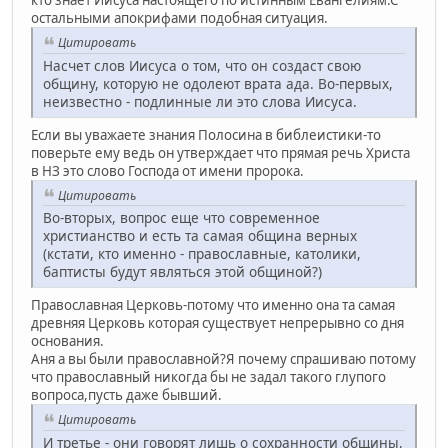
остальными апокрифами подобная ситуация.
Цитировать
Насчет слов Иисуса о том, что он создаст свою
общину, которую не одолеют врата ада. Во-первых,
неизвестно - подлинные ли это слова Иисуса.
Если вы уважаете знания Полосина в библеистики-то
поверьте ему ведь он утверждает что прямая речь Христа
в НЗ это слово Господа от имени пророка.
Цитировать
Во-вторых, вопрос еще что современное
христианство и есть та самая община верных
(кстати, кто именно - православные, католики,
баптисты будут являться этой общиной?)
Православная Церковь-потому что именно она та самая
древняя Церковь которая существует непрерывно со дня
основания.
Аня а вы были православной?Я почему спрашиваю потому
что православный никогда бы не задал такого глупого
вопроса,пусть даже бывший.
Цитировать
И третье - они говорят лишь о сохранности общины,