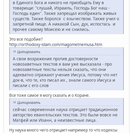
в Единого Бога и никого не приобщать Ему в
товарищи: "слушай, Израиль, Господь Бог наш -
Господь един". Также запрещал изображать живых
существ. Также боролся с язычеством. Также учил о
запретной пище. А никакой Сын, дух, испостась и
прочее самому Моисею и не снились.
Это все подобие?
http://orthodoxy-islam.com/magometnemusa.htm
Цитировать
А свои возражения против достоверности
новозаветных текстов я вам уже высказала - про
новозаветные тексты нельзя сказать, что они
адекватно отражают учение Иисуса, потому что нет
док-в, что те, кто писал их , знали самого Иисуса и
писали с его слов
Все тоже самое я могу сказать и о Коране.
Цитировать
сейчас современная наука отрицает традиционное
авторство евангельских текстов. Это были вовсе не
Матфей или Иоанн, а неизвестные лица.
Ну наука много чего отрицает-например то что кодексы