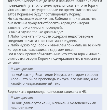
того что "ниспослано" до него и называет Евангелие свет и
праведный путь,то логично предположить что те Тора и
Инжиль которые существовали во время "ниспослания"
аятов Корана не будут противоречить Корану.
Но как мы знаем если читать Библию и признавать что
она истинна придется отбросить Коран,коль Коран
заявляет о истинности последней.
В таком случае только два выхода:
1.Либо признать что Коран содержит недостоверные
сведения по части книг христиан и иудеев.
2.Либо нужно под Торой и Инжилем понимать не те книги
которые так назывались в седьмом веке.
Вот я вас и прошу объяснить мне что это за Тора и Инжиль
о которых говорит Коран и подчеркивает что в них свет и
истина?
Цитировать
на мой взгляд Евангелие Иисуса, о котором говорит
Коран, это была проповедь Иисуса, его учение, а не
какой-то надиктованный текст.
Верно и эта проповедь полностью записана в НЗ.
Цитировать
Но они давно утрачены, искажены человеческими
наслоениями.