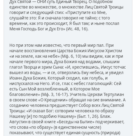
Дух Святой — ОНИ суть Единый Творец. О подобном
единстве во множестве, о множестве Лиц Святой Троицы
говорит и следующий стих: «Приступите ко Мне,
слушайте это: Я и сначала говорил не тайно; с того
времени, как это происходит, Я был там; и ныне послал
Меня Господь Бог и Дух Его» (Ис. 48, 16).
Но при этом нам известно, что первый мир пал. При
начале восстановления Царства Божия Иисусом Христом
«и на земле, как на небе» (Мф. 6, 10) мы видим, как и при
начале первого мира, Духа Божия над водами, слышим
глагол Творца и зрим Сына: «И, крестившись, Иисус тотчас
вышел из воды, — и се, отверзлись Ему небеса, и увидел
Иоанн Духа Божия, Который сходил, как голубь, и
ниспускался на Него. И се, глас с небес глаголющий: Сей
есть Сын Мой возлюбленный, в Котором Мое
благоволение» (Мф. 3, 16-17). Учитель Церкви Тертулиан
в своем слове «О Крещении» обращал на сие внимание. А
созданию человека предшествует Собор всех Лиц Святой
Троицы: «И сказал Бог: сотворим человека по образу
Нашему [и] по подобию Нашему» (Быт. 1, 26). Блаж.
Августин в своей книге «Беседы на Бытие» подчеркивает,
что слова «по образу» (в единственном числе)
показывают, что существует единая сущность (природа)