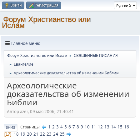
Войти
Регистрация
Форум Христианство или
Ислам
Главное меню
Форум Христианство или Ислам
СВЯЩЕННЫЕ ПИСАНИЯ
►
Евангелие
►
Археологические доказательства об изменении Библии
►
Археологические
доказательства об изменении
Библии
Автор azer, 09 мая 2006, 21:40:41
1
2
3
4
5
6
7
8
9
10
11
12
13
14
15
16
Страницы
ВНИЗ
18
19
20
21
22
23
24
25
17