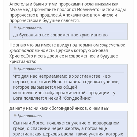
Апостолы и были этими пророками-посланниками как
Мухаммед.Прочитайте пролог от Иоанна-это чистой воды
пророчество в прошлое.А Апокалипсис-в том числе и
пророчеством в будущее является.
Цитировать
да буквально все современное христианство
Не знаю что вы имеете ввиду под термином
современное
христианство
-но есть Церковь которую основал
Христос.Это и есть древнее и современное и будущее
христианство.
Цитировать
Что для нас неприемлемо в христианстве - во-
первых,что книги Нового завета содержат учение,
которое вырывается из общей
монотеистической,авраамической, традиции - у
Бога появляется некий "бог-двойник"
Да нет у нас ни каких богов-двойников, о чем вы?
Цитировать
Сын или Логос, появляется учение о первородном
грехе, о спасении через жертву, а потом еще
христианская церковь ввела такие учения, которых