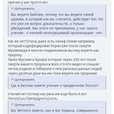
причин у вас просто нет.
Цитировать
Вы верите Библии, потому что вы верите своей
церкви, в которой как вы считаете, действует Бог. Но
это уже не вопрос доказательств, а только
убеждений. Мы этого не принимаем, у нас такого
учения - о некоей непогрешимой организации - нет.
Как же нет?Очень даже есть-халиф Осман например
который кодифицировал Коран уже после смерти
Мухаммеда и многих подвижников-вы ему верите как
пророку.
Также Муслим и Бухари которые через 200 лет после
смерти вашего пророка и всех кто его видел и слышал
лично,ездили и собирали о нем рассказы разных людей
через десятые руки-вы им тоже верите как пророкам.
Цитировать
Где в Ветхом завете учение о предвечном Логосе?
Учения нет-потому как рано им еще было.А вот
Логос(Сын,Премудрость) есть.
Цитировать
Бог Ветхого завета, как и Бог Корана, совершенно