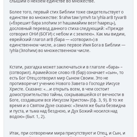
слышим о некоем единстве во множестве.
Более того, первый стих Библии тоже свидетельствует о
единстве во множестве: $rahw taw !ymvh ta !yhla arB tyvarB
(«бэрешит бара элоhим эт hашамайим веэт hаарец»),
дословный перевод данного стиха следующий: «Прежде
сотворил ОНИ (БОГИ) с небом и с землею». Как мы видим,
еврейский глагол arB (бара — «сотворил») в
единственном числе, а само первое Имя Бога в Библии —
!yhla (Элоhим) во множественном числе.
Кстати, разгадка может заключаться и в глаголе «бара» –
(сотворил). Арамейское слово rB (бар) означает «сын», то
есть Бог Отец сотворил мир Сыном Своим. Это не
противоречит учению Нового Завета о Господе Иисусе
Христе. Сказано: «...и открыть всем, в чем состоит
домостроительство тайны, сокрывавшейся от вечности в
Боге, создавшем все Иисусом Христом» (Еф. 3, 9). В то же
время и о Святом Духе сказано: «Земля же была безвидна
и пуста, и тьма над бездною, и Дух Божий носился над
водою» (Быт. 1, 2).
Итак, при сотворении мира присутствуют и Отец, и Сын, и