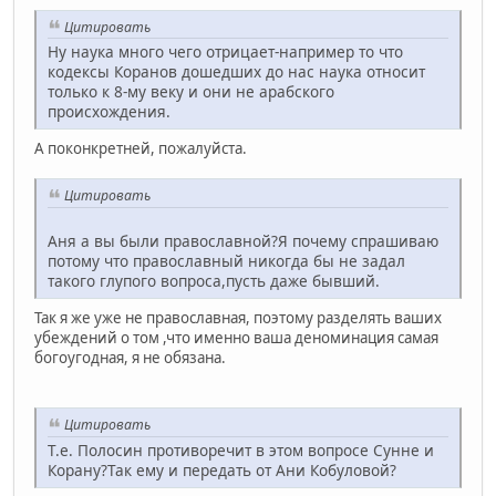
Цитировать
Ну наука много чего отрицает-например то что
кодексы Коранов дошедших до нас наука относит
только к 8-му веку и они не арабского
происхождения.
А поконкретней, пожалуйста.
Цитировать
Аня а вы были православной?Я почему спрашиваю
потому что православный никогда бы не задал
такого глупого вопроса,пусть даже бывший.
Так я же уже не православная, поэтому разделять ваших
убеждений о том ,что именно ваша деноминация самая
богоугодная, я не обязана.
Цитировать
Т.е. Полосин противоречит в этом вопросе Сунне и
Корану?Так ему и передать от Ани Кобуловой?