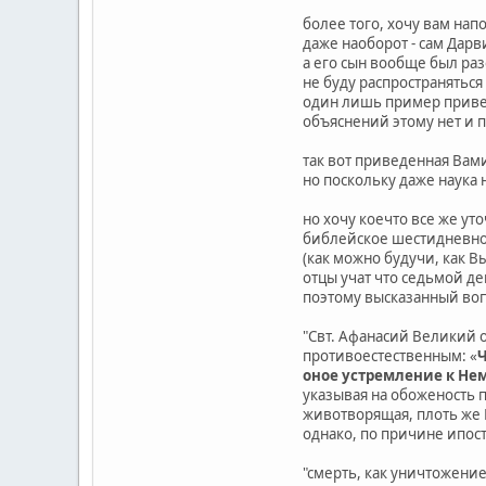
более того, хочу вам на
даже наоборот - сам Дарв
а его сын вообще был раз
не буду распространяться
один лишь пример приведу
объяснений этому нет и 
так вот приведенная Вами
но поскольку даже наука н
но хочу коечто все же ут
библейское шестидневное
(как можно будучи, как Вы
отцы учат что седьмой де
поэтому высказанный воп
"Свт. Афанасий Великий 
противоестественным: «
Ч
оное устремление к Нем
указывая на обоженость п
животворящая, плоть же 
однако, по причине ипос
"смерть, как уничтожение