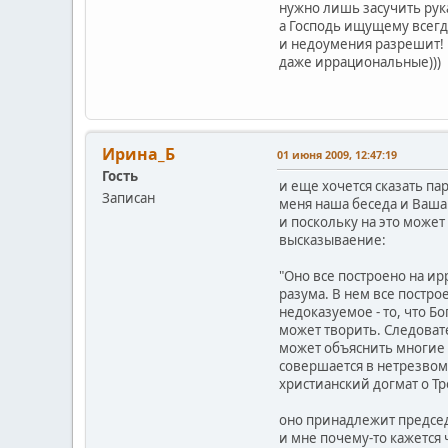
нужно лишь засучить рук
а Господь ищущему всегда
и недоумения разрешит!
даже иррациональные)))
Ирина_Б
01 июня 2009, 12:47:19
Гость
и еще хочется сказать пар
Записан
меня наша беседа и Ваша
и поскольку на это может
высказываение:
"Оно все построено на ир
разума. В нем все постро
недоказуемое - то, что Бо
может творить. Следоват
может объяснить многие 
совершается в нетрезвом 
христианский догмат о Т
оно принадлежит предсе
и мне почему-то кажется 