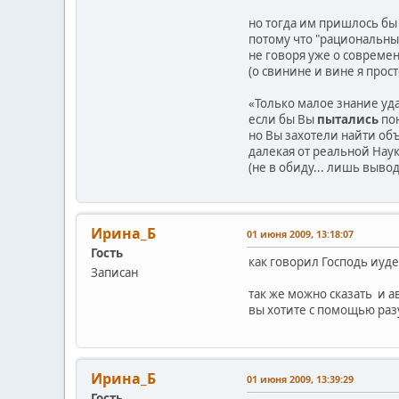
но тогда им пришлось бы
потому что "рациональный
не говоря уже о совреме
(о свинине и вине я прос
«Только малое знание уда
если бы Вы
пытались
по
но Вы захотели найти об
далекая от реальной Наук
(не в обиду... лишь выв
Ирина_Б
01 июня 2009, 13:18:07
Гость
как говорил Господь иудея
Записан
так же можно сказать и 
вы хотите с помощью разу
Ирина_Б
01 июня 2009, 13:39:29
Гость