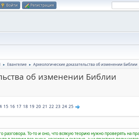
Войти
Регистрация
Я
Евангелие
Археологические доказательства об изменении Библии
►
►
льства об изменении Библии
4
15
16
17
18
19
20
21
22
23
24
25
го разговора. То-то и оно, что всякую теорию нужно проверять на п
 что в теории все очень красиво и складно, а на практике получаетс