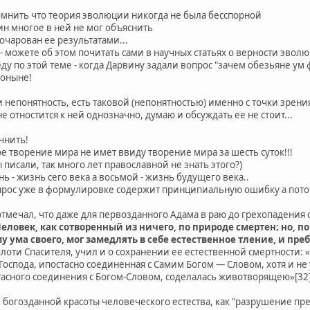
помнить что теория эволюции никогда не была бесспорной
ин многое в ней не мог объяснить
очарован ее результатами...
 - можете об этом почитать сами в научных статьях о верности эво
 по этой теме - когда Дарвину задали вопрос "зачем обезьяне ум 
поныне!
 непонятность, есть таковой (непонятностью) именно с точки зрен
е отностится к ней однозначно, думаю и обсуждать ее не стоит...
очнить!
 творение мира не имет ввиду творение мира за шесть суток!!!
 писали, так много лет православной не знать этого?)
нь - жизнь сего века а восьмой - жизнь будущего века..
рос уже в формулировке содержит принципиальную ошибку а потом
отмечал, что даже для первозданного Адама в раю до грехопадения 
еловек, как сотворенный из ничего, по природе смертен; но, 
у ума своего, мог замедлять в себе естественное тление, и пр
лоти Спасителя, учил и о сохранении ее естественной смертности: 
Господа, ипостасно соединенная с Самим Богом — Словом, хотя и не
тасного соединения с Богом-Словом, соделалась животворящею»[32]
 богозданной красоты человеческого естества, как "разрушение пр