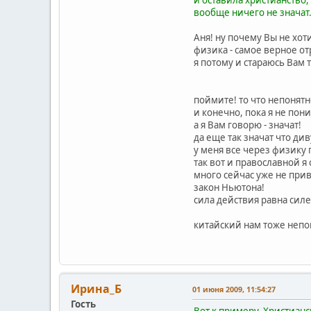
вообще ничего не значат
Аня! ну почему Вы не хоти
физика - самое верное от
я потому и стараюсь Вам 
поймите! то что непонят
и конечно, пока я не пон
а я Вам говорю - значат!
да еще так значат что див
у меня все через физику 
так вот и православной я 
много сейчас уже не прив
закон Ньютона!
сила действия равна силе
китайский нам тоже непоня
Ирина_Б
01 июня 2009, 11:54:27
Гость
Вот к примеру. Христианс