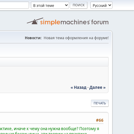
Новости:
Новая тема оформления на форуме!
« Назад
-
Далее »
ПЕЧАТЬ
#66
рактике, иначе к чему она нужна вообще? Поэтому я
я полная бессмылица, эти теории на практике