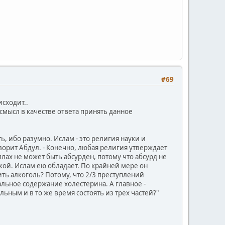
#69
сходит..
смысл в качестве ответа принять данное
ь, ибо разумно. Ислам - это религия науки и
оворит Абдул. - Конечно, любая религия утверждает
Аллах не может быть абсурден, потому что абсурд не
кой. Ислам ею обладает. По крайней мере он
ть алкоголь? Потому, что 2/3 преступлений
альное содержание холестерина. А главное -
ным и в то же время состоять из трех частей?"