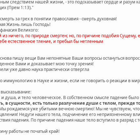
ым следствием нашей жизни, - это подсказывает сердце и разум каж
их (Прем 1:13)."
 смерть за грех в понятии православия - смерть духовная!
чная Жизнь лишь Господь!
Афанасия Великого:
й из ничего, по природе смертен; но, по причине подобия Сущему, 
себе естественное тление, и пребыл бы нетленным
я снова пишу вещи Вам непонятные Ваши вопросы остануться вопрос
денное Вами и доказывает мою точку зрения!
вели уже давно наука практически отвергла
ро иммунологию в Науке и жизни, если не говорить о реакции в мир
 высказывание:
 и душа, и тело человеческое. В собственном смысле падение было
, в сущности, есть только разлучение души с телом, прежде 
 Мы рождаемся уже убитыми вечною смертию! Мы не чувствуем, что
щвления! Недуги нашего тела, подчинение его неприязненному вл
дствия падения. По причине падения наше тело вступило в разряд с
ину работы не початый край!