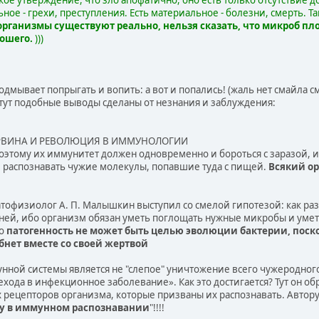
ное - грехи, преступления. Есть материальное - болезни, смерть. Та
ганизмы существуют реально, нельзя сказать, что микроб плох
рошего.
)))
одмывает попрыгать и вопить: а вот и попались! (жаль нет смайла с
е тут подобные выводы сделаны от незнания и заблуждения:
РВИНА И РЕВОЛЮЦИЯ В ИММУНОЛОГИИ
 поэтому их иммунитет должен одновременно и бороться с заразой,
 распознавать чужие молекулы, попавшие туда с пищей.
Всякий ор
тофизиолог А. П. Малышкин выступил со смелой гипотезой: как раз
ней, ибо организм обязан уметь поглощать нужные микробы и уметь
то
патогенность не может быть целью эволюции бактерии, пос
бнет вместе со своей жертвой
нной системы является не "слепое" уничтожение всего чужеродного
хода в инфекционное заболевание». Как это достигается? Тут он о
 рецепторов организма, которые призваны их распознавать. Автору
ку в иммунном распознавании
"!!!!