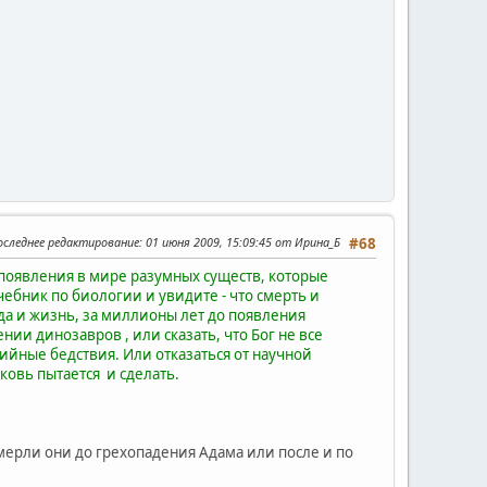
оследнее редактирование
: 01 июня 2009, 15:09:45 от Ирина_Б
#68
е появления в мире разумных существ, которые
чебник по биологии и увидите - что смерть и
да и жизнь, за миллионы лет до появления
ии динозавров , или сказать, что Бог не все
хийные бедствия. Или отказаться от научной
рковь пытается и сделать.
мерли они до грехопадения Адама или после и по