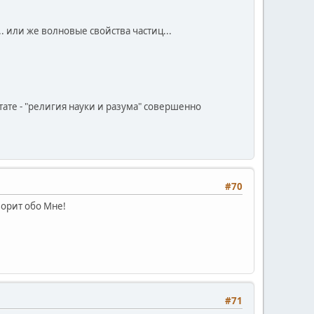
 или же волновые свойства частиц...
ате - "религия науки и разума" совершенно
#70
оворит обо Мне!
#71