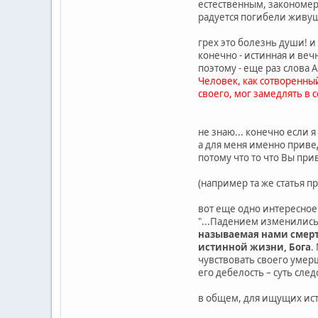
естественным, закономерн
радуется погибели живущ
грех это болезнь души! и
конечно - истинная и ве
поэтому - еще раз слова 
Человек, как сотворенны
своего, мог замедлять в 
не знаю... конечно если 
а для меня именно приве
потому что то что Вы при
(например та же статья п
вот еще одно интересное
"...Падением изменились
называемая нами смерть
истинной жизни, Бога
.
чувствовать своего умер
его дебелость – суть сле
в общем, для ищущих ист