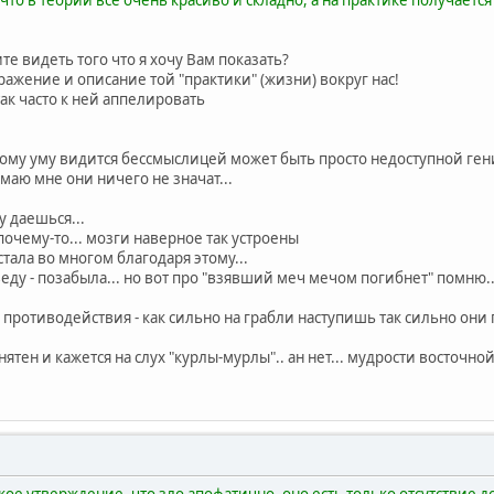
.
те видеть того что я хочу Вам показать?
ражение и описание той "практики" (жизни) вокруг нас!
так часто к ней аппелировать
ному уму видится бессмыслицей может быть просто недоступной гени
имаю мне они ничего не значат...
у даешься...
почему-то... мозги наверное так устроены
стала во многом благодаря этому...
еду - позабыла... но вот про "взявший меч мечом погибнет" помню..
 противодействия - как сильно на грабли наступишь так сильно они п
тен и кажется на слух "курлы-мурлы".. ан нет... мудрости восточной
кое утверждение, что зло апофатично, оно есть только отсутствие до