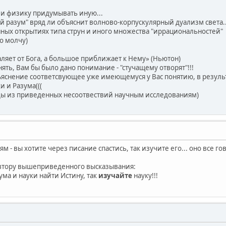
 и физику придумывать иную...
 разум" вряд ли объяснит волново-корпускулярный дуализм света...
нных открытиях типа струн и иного множества "иррациональностей"
то молчу)
ляет от Бога, а большое приближает к Нему» (Ньютон)
нять, Вам бы было дано понимание - "стучащему отворят"!!!
ъяснение соответсвующее уже имеющемуся у Вас понятию, в результ
и и Разума(((
оды из приведенных несоотвествий научным исследованиям)
м - вы хотите через писание спастись, так изучите его... оно все г
автору вышеприведенного высказывания:
ма и науки найти Истину, так
изучайте
науку!!!