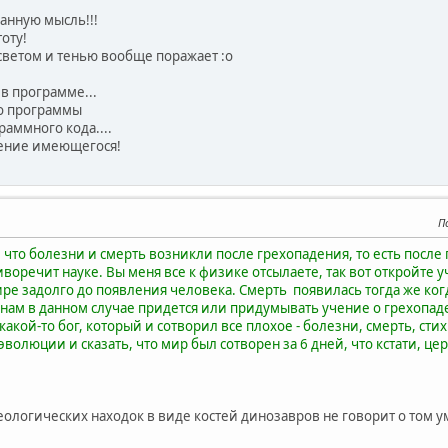
анную мысль!!!
оту!
 светом и тенью вообще поражает :o
 в программе...
то программы
раммного кода....
щение имеющегося!
П
 что болезни и смерть возникли после грехопадения, то есть посл
воречит науке. Вы меня все к физике отсылаете, так вот откройте у
ре задолго до появления человека. Смерть появилась тогда же ког
анам в данном случае придется или придумывать учение о грехопаден
какой-то бог, который и сотворил все плохое - болезни, смерть, сти
эволюции и сказать, что мир был сотворен за 6 дней, что кстати, це
еологических находок в виде костей динозавров не говорит о том у