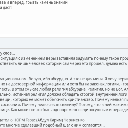
ава и вперед, грызть камень знаний
 даст!
у слов...
 ситуация с изменением веры заставила задумать почему такое прои
 ответить лишь человек который сам через это прошел, думаю есть 
рациональном. Верую, ибо абсурдно. А это не для меня. Я хочу верит
ено на достоверной информации или хотя бы на законах логики, - г
г есть. В этом смысле любая религия абсурдна. Религия, но не Бог. 
ельно, истинная религия должна обладать строгой внутренней логи
вещи, которых не может объяснить христианство. Почему нельзя пи
состоянии. Почему нельзя есть свинину? Потому, что в ней максим
роице. Как может нечто быть одновременно единосущным и нераздель
дателю НОРМ Тарас (Абдул Карим) Черниенко
что многие сделавший подобный шаг с ним согласятся...