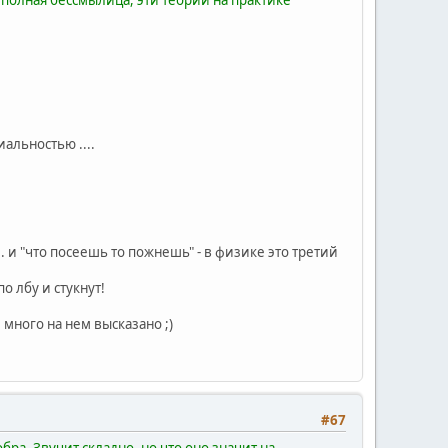
альностью ....
. и "что посеешь то пожнешь" - в физике это третий
о лбу и стукнут!
 много на нем высказано ;)
#67
бра. Звучит складно, но что оно значит на