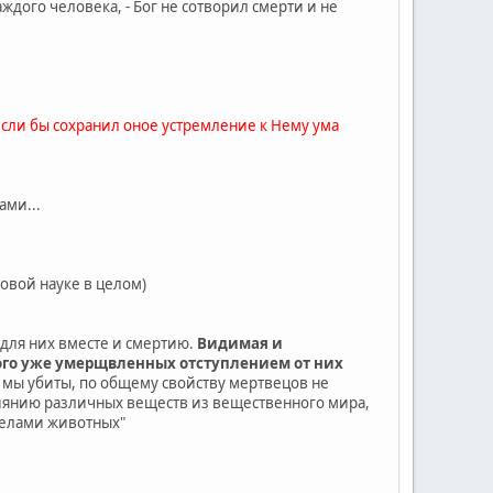
дого человека, - Бог не сотворил смерти и не
если бы сохранил оное устремление к Нему ума
ами...
овой науке в целом)
 для них вместе и смертию.
Видимая и
того уже умерщвленных отступлением от них
 мы убиты, по общему свойству мертвецов не
иянию различных веществ из вещественного мира,
 телами животных"