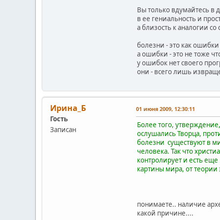
Вы только вдумайтесь в д
в ее гениальность и прост
а близость к аналогии со
болезни - это как ошибки
а ошибки - это не тоже ч
у ошибок нет своего прог
они - всего лишь извра
Ирина_Б
01 июня 2009, 12:30:11
Гость
Более того, утверждение,
Записан
ослушались Творца, проти
болезни существуют в ми
человека. Так что христи
контролирует и есть еще 
картины мира, от теории 
понимаете.. наличие арх
какой причине....