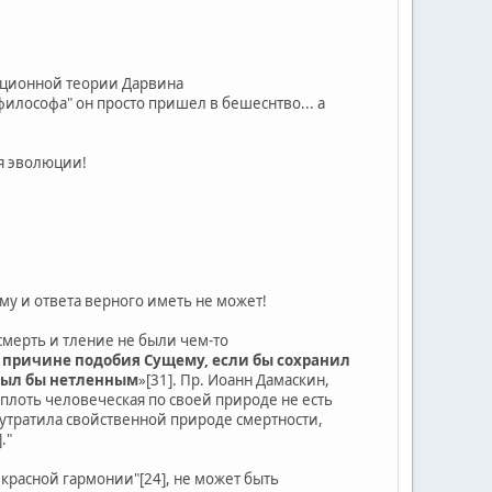
люционной теории Дарвина
философа" он просто пришел в бешеснтво... а
ия эволюции!
у и ответа верного иметь не может!
смерть и тление не были чем-то
по причине подобия Сущему, если бы сохранил
ебыл бы нетленным
»[31]. Пр. Иоанн Дамаскин,
«плоть человеческая по своей природе не есть
 утратила свойственной природе смертности,
."
екрасной гармонии"[24], не может быть