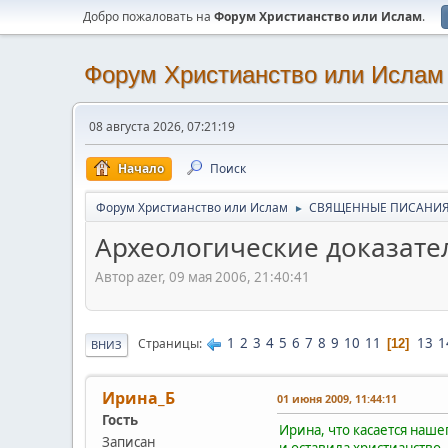
Добро пожаловать на
Форум Христианство или Ислам
.
Форум Христианство или Ислам
08 августа 2026, 07:21:19
Начало
Поиск
Форум Христианство или Ислам
СВЯЩЕННЫЕ ПИСАНИ
►
Археологические доказате
Автор azer, 09 мая 2006, 21:40:41
1
2
3
4
5
6
7
8
9
10
11
13
1
Страницы
12
ВНИЗ
Ирина_Б
01 июня 2009, 11:44:11
Гость
Ирина, что касается наше
Записан
и оставила христианство,