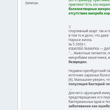
Записан
практике? Есть зло мораль
болезнетворные микроор
отсутствие микроба хо
:)
спортивный азарт так и п
в том то и дело, что даж
Наука и жизнь
№ 5 2009 г.
ЮБИЛЕЙ ЛАМАРКА — ДА
"....Животные питаются,
микробами кишечника, и
безвреден.
Недавно оренбургский па
источник заразных болез
[4]. Малышкин уверен, ч
популяция бактерий ги
....
Для него «функцией имму
предотвращение его пере
бактериальных ядов и тех
заболевание как ошиб