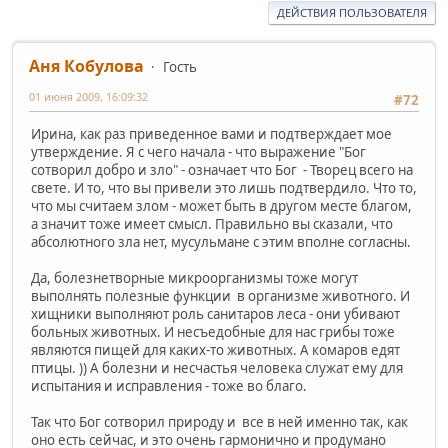
ДЕЙСТВИЯ ПОЛЬЗОВАТЕЛЯ
Аня Кобулова
Гость
01 июня 2009, 16:09:32
#72
Ирина, как раз приведенное вами и подтверждает мое
утверждение. Я с чего начала - что выражение "Бог
сотворил добро и зло" - означает что Бог - Творец всего на
свете. И то, что вы привели это лишь подтвердило. Что то,
что мы считаем злом - может быть в другом месте благом,
а значит тоже имеет смысл. Правильно вы сказали, что
абсолютного зла нет, мусульмане с этим вполне согласны.
Да, болезнетворные микроорганизмы тоже могут
выполнять полезные функции в организме животного. И
хищники выполняют роль санитаров леса - они убивают
больных животных. И несъедобные для нас грибы тоже
являются пищей для каких-то животных. А комаров едят
птицы. )) А болезни и несчастья человека служат ему для
испытания и исправления - тоже во благо.
Так что Бог сотворил природу и все в ней именно так, как
оно есть сейчас, и это очень гармонично и продумано