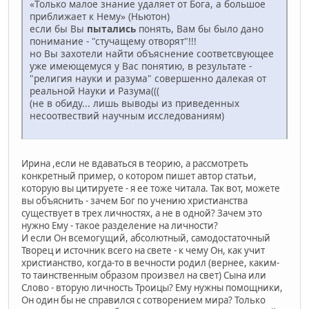
«Только малое знание удаляет от Бога, а большое
приближает к Нему» (Ньютон)
если бы Вы
пытались
понять, Вам бы было дано
понимание - "стучащему отворят"!!!
но Вы захотели найти объяснение соответсвующее
уже имеющемуся у Вас понятию, в результате -
"религия науки и разума" совершенно далекая от
реальной Науки и Разума(((
(не в обиду... лишь выводы из приведенных
несоотвествий научным исследованиям)
Ирина ,если не вдаваться в теорию, а рассмотреть
конкретный пример, о котором пишет автор статьи,
которую вы цитируете - я ее тоже читала. Так вот, можете
вы объяснить - зачем Бог по учению христианства
существует в трех личностях, а не в одной? Зачем это
нужно Ему - такое разделение на личности?
И если Он всемогущий, абсолютный, самодостаточный
Творец и источник всего на свете - к чему Он, как учит
христианство, когда-то в вечности родил (вернее, каким-
то таинственным образом произвел на свет) Сына или
Слово - вторую личность Троицы? Ему нужны помощники,
Он один бы не справился с сотворением мира? Только