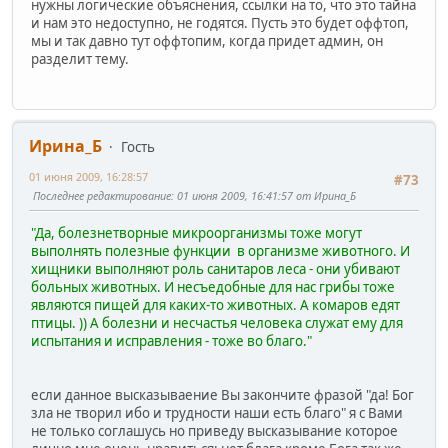
нужны логические объяснения, ссылки на то, что это тайна
и нам это недоступно, не годятся. Пусть это будет оффтоп,
мы и так давно тут оффтопим, когда придет админ, он
разделит тему.
Ирина_Б
Гость
01 июня 2009, 16:28:57
#73
Последнее редактирование
: 01 июня 2009, 16:41:57 от Ирина_Б
"Да, болезнетворные микроорганизмы тоже могут
выполнять полезные функции в организме животного. И
хищники выполняют роль санитаров леса - они убивают
больных животных. И несъедобные для нас грибы тоже
являются пищей для каких-то животных. А комаров едят
птицы. )) А болезни и несчастья человека служат ему для
испытания и исправления - тоже во благо."
если данное высказываение Вы закончите фразой "да! Бог
зла не творил ибо и трудности наши есть благо" я с Вами
не только соглашусь но приведу высказывание которое