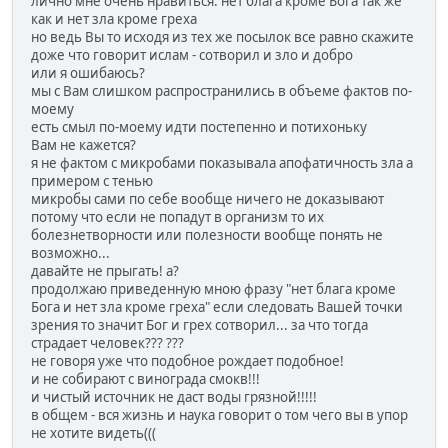
лично мне очень нравиться: нет блага кроме Бога так же
как и нет зла кроме греха
но ведь Вы то исходя из тех же посылок все равно скажите
доже что говорит ислам - сотворил и зло и добро
или я ошибаюсь?
мы с Вам слишком распространились в объеме фактов по-
моему
есть смыл по-моему идти постепенно и потихоньку
Вам не кажется?
я не фактом с микробами показывала апофатичность зла а
примером с тенью
микробы сами по себе вообще ничего не доказывают
потому что если не попадут в организм то их
болезнетворности или полезности вообще понять не
возможно...
давайте не прыгать! а?
продолжаю приведенную мною фразу "нет блага кроме
Бога и нет зла кроме греха" если следовать Вашей точки
зрения то значит Бог и грех сотворил... за что тогда
страдает человек??? ???
не говоря уже что подобное рождает подобное!
и не собирают с винограда смокв!!!
и чистый источник не даст воды грязной!!!!!
в общем - вся жизнь и наука говорит о том чего вы в упор
не хотите видеть(((