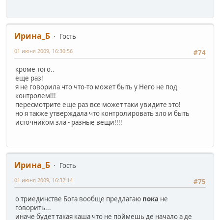
Ирина_Б
Гость
01 июня 2009, 16:30:56
#74
кроме того..
еще раз!
я не говорила что что-то может быть у Него не под
контролем!!!
пересмотрите еще раз все может таки увидите это!
но я также утверждала что контролировать зло и быть
источником зла - разные вещи!!!!
Ирина_Б
Гость
01 июня 2009, 16:32:14
#75
о триединстве Бога вообще предлагаю
пока
не
говорить...
иначе будет такая каша что не поймешь де начало а де