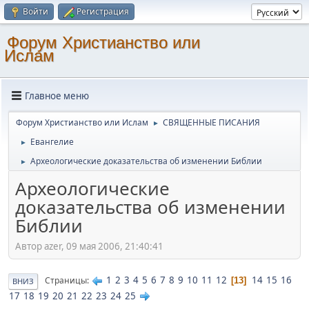
Войти
Регистрация
Форум Христианство или
Ислам
Главное меню
Форум Христианство или Ислам
СВЯЩЕННЫЕ ПИСАНИЯ
►
Евангелие
►
Археологические доказательства об изменении Библии
►
Археологические
доказательства об изменении
Библии
Автор azer, 09 мая 2006, 21:40:41
1
2
3
4
5
6
7
8
9
10
11
12
14
15
16
Страницы
13
ВНИЗ
17
18
19
20
21
22
23
24
25