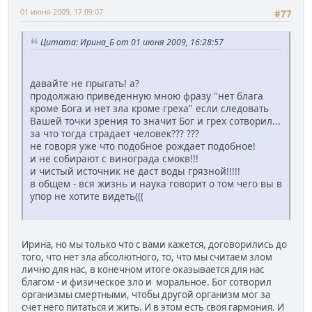
01 июня 2009, 17:09:07
#77
Цитата: Ирина_Б от 01 июня 2009, 16:28:57
давайте не прыгать! а?
продолжаю приведенную мною фразу "нет блага
кроме Бога и нет зла кроме греха" если следовать
Вашей точки зрения то значит Бог и грех сотворил...
за что тогда страдает человек??? ???
не говоря уже что подобное рождает подобное!
и не собирают с винограда смокв!!!
и чистый источник не даст воды грязной!!!!!
в общем - вся жизнь и наука говорит о том чего вы в
упор не хотите видеть(((
Ирина, но мы только что с вами кажется, договорились до
того, что нет зла абсолютного, то, что мы считаем злом
лично для нас, в конечном итоге оказывается для нас
благом - и физическое зло и моральное. Бог сотворил
организмы смертными, чтобы другой организм мог за
счет него питаться и жить. И в этом есть своя гармония. И