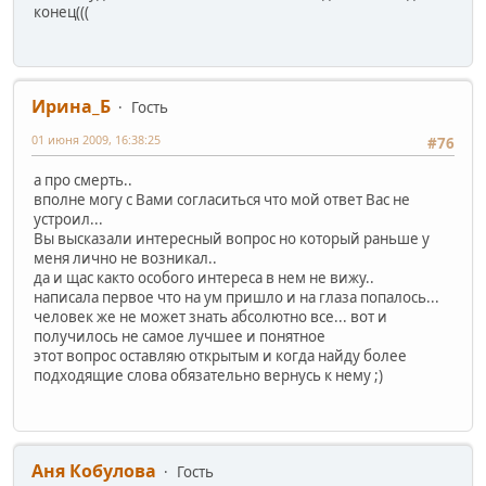
конец(((
Ирина_Б
Гость
01 июня 2009, 16:38:25
#76
а про смерть..
вполне могу с Вами согласиться что мой ответ Вас не
устроил...
Вы высказали интересный вопрос но который раньше у
меня лично не возникал..
да и щас както особого интереса в нем не вижу..
написала первое что на ум пришло и на глаза попалось...
человек же не может знать абсолютно все... вот и
получилось не самое лучшее и понятное
этот вопрос оставляю открытым и когда найду более
подходящие слова обязательно вернусь к нему ;)
Аня Кобулова
Гость