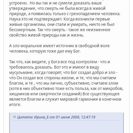
устроено. Но вы так и не сумели доказать ваше
утверждение, что смерть не была всегда в живой
природе, а появилась только с грехопадением человека.
Наука это не подтверждает. Когда возникли первые
живые организмы, они стали и умирать, никто не был
бессмертным. Так что смерть - такое же неизменное
свойство живой природы как и жизнь.
А зло моральное имеет источник в свободной воле
человека, которую тоже дал ему Бог.
Так что, как видите, у Бога все под контролем - что и
требовалось доказать. Вот это и имеют в виду
мусульмане, когда говорят, что Бог создал добро и зло -
что Он создал все стороны жизни, и те, что мы считаем
благом, и те , что мы лично, субъективно, считаем злом
(хотя в них объективно тоже есть польза, как от микробов,
хищников или смертности созданий) Все существующее
является благом и служит мировой гармонии в конечном
итоге.
Цитата: Ирина_Б от 01 июня 2009, 12:47:19