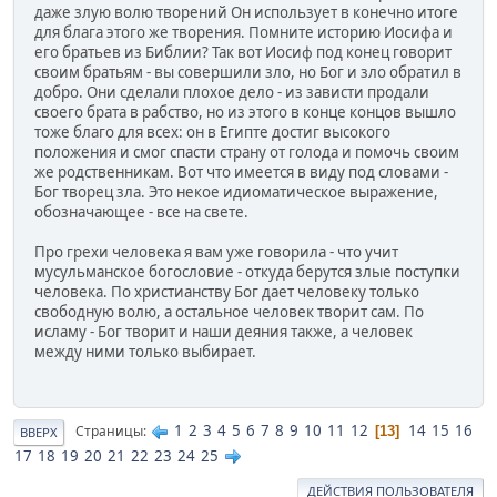
даже злую волю творений Он использует в конечно итоге
для блага этого же творения. Помните историю Иосифа и
его братьев из Библии? Так вот Иосиф под конец говорит
своим братьям - вы совершили зло, но Бог и зло обратил в
добро. Они сделали плохое дело - из зависти продали
своего брата в рабство, но из этого в конце концов вышло
тоже благо для всех: он в Египте достиг высокого
положения и смог спасти страну от голода и помочь своим
же родственникам. Вот что имеется в виду под словами -
Бог творец зла. Это некое идиоматическое выражение,
обозначающее - все на свете.
Про грехи человека я вам уже говорила - что учит
мусульманское богословие - откуда берутся злые поступки
человека. По христианству Бог дает человеку только
свободную волю, а остальное человек творит сам. По
исламу - Бог творит и наши деяния также, а человек
между ними только выбирает.
1
2
3
4
5
6
7
8
9
10
11
12
14
15
16
Страницы
13
ВВЕРХ
17
18
19
20
21
22
23
24
25
ДЕЙСТВИЯ ПОЛЬЗОВАТЕЛЯ