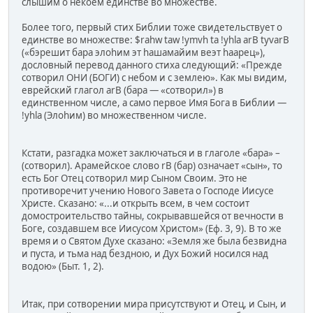
слышим о некоем единстве во множестве.
Более того, первый стих Библии тоже свидетельствует о
единстве во множестве: $rahw taw !ymvh ta !yhla arB tyvarB
(«бэрешит бара элоhим эт hашамайим веэт hаарец»),
дословный перевод данного стиха следующий: «Прежде
сотворил ОНИ (БОГИ) с небом и с землею». Как мы видим,
еврейский глагол arB (бара — «сотворил») в
единственном числе, а само первое Имя Бога в Библии —
!yhla (Элоhим) во множественном числе.
Кстати, разгадка может заключаться и в глаголе «бара» –
(сотворил). Арамейское слово rB (бар) означает «сын», то
есть Бог Отец сотворил мир Сыном Своим. Это не
противоречит учению Нового Завета о Господе Иисусе
Христе. Сказано: «...и открыть всем, в чем состоит
домостроительство тайны, сокрывавшейся от вечности в
Боге, создавшем все Иисусом Христом» (Еф. 3, 9). В то же
время и о Святом Духе сказано: «Земля же была безвидна
и пуста, и тьма над бездною, и Дух Божий носился над
водою» (Быт. 1, 2).
Итак, при сотворении мира присутствуют и Отец, и Сын, и