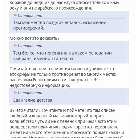
Коранов дошедших до нас наука относит только к 8-му
веку и они не арабского происхождения.
Цитировать
Там множество поздних вставок, искажений,
противоречий.
Можно вот это доказать?
Цитировать
Тем более, что непонятно на каком основании
выбраны именно эти тексты
Почитайте историю принятия канона и увидите что
апокрифы не только противоречат во многих местах
настоящим Евангелиям но и содержат в себе
недостоверную информацию.
Цитировать
Евангелие детства
Вы его читали?Почитайте и поймете что там описан
злобный и коварный мальчик который творил
волшебство чуть ли не с пеленок при чем часто этим
волшевством причинял людям горе-этот персонаж не
имеет ни какого отношения к Иисусу,это поймет каждый
кто знает Иисуса настоящего по истинным Евангелиям.С