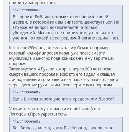
причин у вас просто нет.
Цитировать
Вы верите Библии, потому что вы верите своей
церкви, в которой как вы считаете, действует Бог. Но
это уже не вопрос доказательств, а только
убеждений. Мы этого не принимаем, у нас такого
учения - о некоей непогрешимой организации - нет.
Как же нет?Очень даже есть-халиф Осман например
который кодифицировал Коран уже после смерти
Мухаммеда и многих подвижников-вы ему верите как
пророку.
Также Муслим и Бухари которые через 200 лет после
смерти вашего пророка и всех кто его видел и слышал
лично,ездили и собирали о нем рассказы разных людей
через десятые руки-вы им тоже верите как пророкам.
Цитировать
Где в Ветхом завете учение о предвечном Логосе?
Учения нет-потому как рано им еще было.А вот
Логос(Сын,Премудрость) есть.
Цитировать
Бог Ветхого завета, как и Бог Корана, совершенно