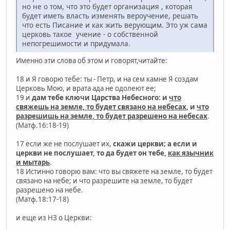
но не о том, что это будет организация , которая
будет иметь власть изменять вероучение, решать
что есть Писание и как жить верующим. Это уж сама
церковь такое учение - о собственной
непогрешимости и придумала.
Именно эти слова об этом и говорят,читайте:
18 и Я говорю тебе: ты - Петр, и на сем камне Я создам
Церковь Мою, и врата ада не одолеют ее;
19 и
дам тебе ключи Царства Небесного: и
что
свяжешь на земле, то будет связано на небесах
, и
что
разрешишь на земле, то будет разрешено на небесах
.
(Матф.16:18-19)
17 если же не послушает их,
скажи церкви; а если и
церкви не послушает, то да будет он тебе,
как язычник
и мытарь
.
18 Истинно говорю вам: что вы свяжете на земле, то будет
связано на небе; и что разрешите на земле, то будет
разрешено на небе.
(Матф.18:17-18)
и еще из НЗ о Церкви: