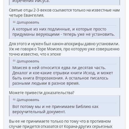
изречения Иисуса.
Святые отцы 2-3-веков ссылаются только на известные нам
четыре Евангелия.
Цитировать
А которые из них подлинные, и которые просто
придуманы верующими - теперь уже не установить.
Для этого и нужен был канон-апокрифы давно установили.
Уж не говоря о Торе Моисея, про которую уже совершенно
точно известно, что к эпохе
Цитировать
Моисея в ней относится едва ли десятая часть.
Декалог и кое-какие отрывки книги Исход, и может
быть книга Второзакония. А остальное писалось
разными людьми в разное время.
Можете привести доказательства?
Цитировать
Вот потому мы и не принимаем Библию как
вероучительный документ.
Вы ее не принимаете только по тому что в противном
случае придется отказатся от Корана-других серьезных