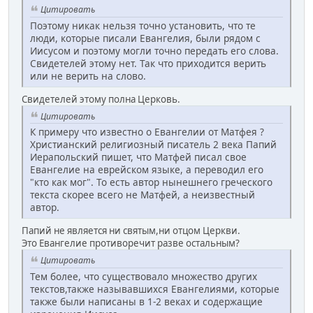
Цитировать
Поэтому никак нельзя точно установить, что те
люди, которые писали Евангелия, были рядом с
Иисусом и поэтому могли точно передать его слова.
Свидетелей этому нет. Так что приходится верить
или не верить на слово.
Свидетелей этому полна Церковь.
Цитировать
К примеру что известно о Евангелии от Матфея ?
Христианский религиозный писатель 2 века Папий
Иерапольский пишет, что Матфей писал свое
Евангелие на еврейском языке, а переводил его
"кто как мог". То есть автор нынешнего греческого
текста скорее всего не Матфей, а неизвестный
автор.
Папий не является ни святым,ни отцом Церкви.
Это Евангелие противоречит разве остальным?
Цитировать
Тем более, что существовало множество других
текстов,также называвшихся Евангелиями, которые
также были написаны в 1-2 веках и содержащие