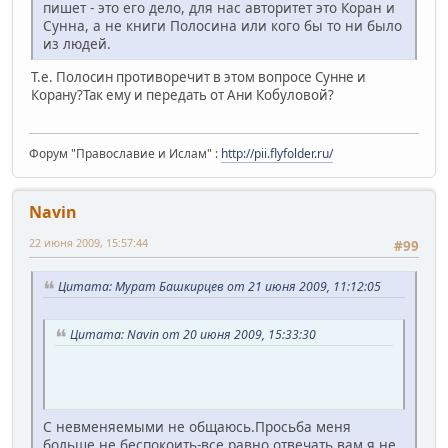
пишет - это его дело, для нас авторитет это Коран и
Сунна, а не книги Полосина или кого бы то ни было
из людей.
Т.е. Полосин противоречит в этом вопросе Сунне и
Корану?Так ему и передать от Ани Кобуловой?
Форум "Православие и Ислам" :
http://pii.flyfolder.ru/
Navin
22 июня 2009, 15:57:44
#99
Цитата: Мурат Башкирцев от 21 июня 2009, 11:12:05
Цитата: Navin от 20 июня 2009, 15:33:30
С невменяемыми не общаюсь.Просьба меня
больше не беспокоить-все равно отвечать вам я не