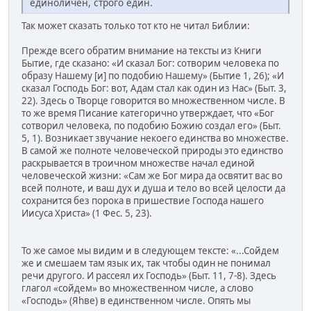
единоличен, строго един.
Так может сказать только тот кто не читал Библии:
Прежде всего обратим внимание на тексты из Книги
Бытие, где сказано: «И сказал Бог: сотворим человека по
образу Нашему [и] по подобию Нашему» (Бытие 1, 26); «И
сказал Господь Бог: вот, Адам стал как один из Нас» (Быт. 3,
22). Здесь о Творце говорится во множественном числе. В
то же время Писание категорично утверждает, что «Бог
сотворил человека, по подобию Божию создал его» (Быт.
5, 1). Возникает звучание некоего единства во множестве.
В самой же полноте человеческой природы это единство
раскрывается в троичном множестве начал единой
человеческой жизни: «Сам же Бог мира да освятит вас во
всей полноте, и ваш дух и душа и тело во всей целости да
сохранится без порока в пришествие Господа нашего
Иисуса Христа» (1 Фес. 5, 23).
То же самое мы видим и в следующем тексте: «...Сойдем
же и смешаем там язык их, так чтобы один не понимал
речи другого. И рассеял их Господь» (Быт. 11, 7-8). Здесь
глагол «сойдем» во множественном числе, а слово
«Господь» (Яhве) в единственном числе. Опять мы