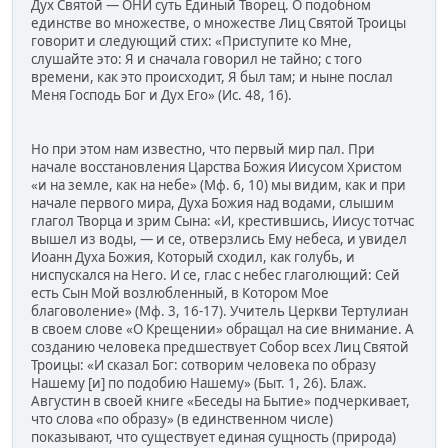
Дух Святой — ОНИ суть Единый Творец. О подобном
единстве во множестве, о множестве Лиц Святой Троицы
говорит и следующий стих: «Приступите ко Мне,
слушайте это: Я и сначала говорил не тайно; с того
времени, как это происходит, Я был там; и ныне послал
Меня Господь Бог и Дух Его» (Ис. 48, 16).
Но при этом нам известно, что первый мир пал. При
начале восстановления Царства Божия Иисусом Христом
«и на земле, как на небе» (Мф. 6, 10) мы видим, как и при
начале первого мира, Духа Божия над водами, слышим
глагол Творца и зрим Сына: «И, крестившись, Иисус тотчас
вышел из воды, — и се, отверзлись Ему небеса, и увидел
Иоанн Духа Божия, Который сходил, как голубь, и
ниспускался на Него. И се, глас с небес глаголющий: Сей
есть Сын Мой возлюбленный, в Котором Мое
благоволение» (Мф. 3, 16-17). Учитель Церкви Тертулиан
в своем слове «О Крещении» обращал на сие внимание. А
созданию человека предшествует Собор всех Лиц Святой
Троицы: «И сказал Бог: сотворим человека по образу
Нашему [и] по подобию Нашему» (Быт. 1, 26). Блаж.
Августин в своей книге «Беседы на Бытие» подчеркивает,
что слова «по образу» (в единственном числе)
показывают, что существует единая сущность (природа)