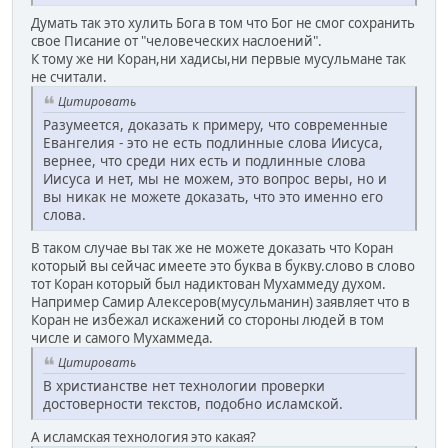
Думать так это хулить Бога в том что Бог не смог сохранить
свое Писание от "человеческих наслоений".
К тому же ни Коран,ни хадисы,ни первые мусульмане так
не считали.
Цитировать
Разумеется, доказать к примеру, что современные
Евангелия - это не есть подлинные слова Иисуса,
вернее, что среди них есть и подлинные слова
Иисуса и нет, мы не можем, это вопрос веры, но и
вы никак не можете доказать, что это именно его
слова.
В таком случае вы так же не можете доказать что Коран
который вы сейчас имеете это буква в букву.слово в слово
тот Коран который был надиктован Мухаммеду духом.
Например Самир Алексеров(мусульманин) заявляет что в
Коран не избежал искажений со стороны людей в том
числе и самого Мухаммеда.
Цитировать
В христианстве нет технологии проверки
достоверности текстов, подобно исламской.
А исламская технология это какая?