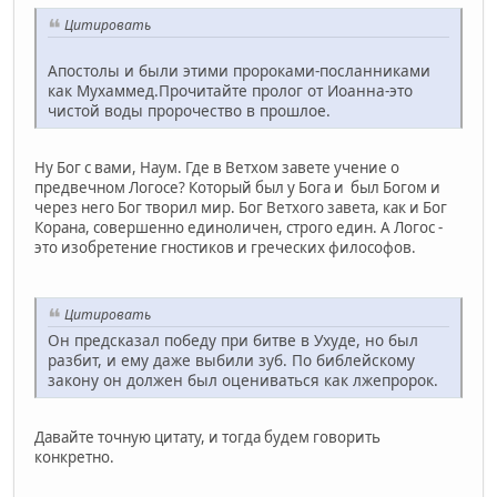
Цитировать
Апостолы и были этими пророками-посланниками
как Мухаммед.Прочитайте пролог от Иоанна-это
чистой воды пророчество в прошлое.
Ну Бог с вами, Наум. Где в Ветхом завете учение о
предвечном Логосе? Который был у Бога и был Богом и
через него Бог творил мир. Бог Ветхого завета, как и Бог
Корана, совершенно единоличен, строго един. А Логос -
это изобретение гностиков и греческих философов.
Цитировать
Он предсказал победу при битве в Ухуде, но был
разбит, и ему даже выбили зуб. По библейскому
закону он должен был оцениваться как лжепророк.
Давайте точную цитату, и тогда будем говорить
конкретно.