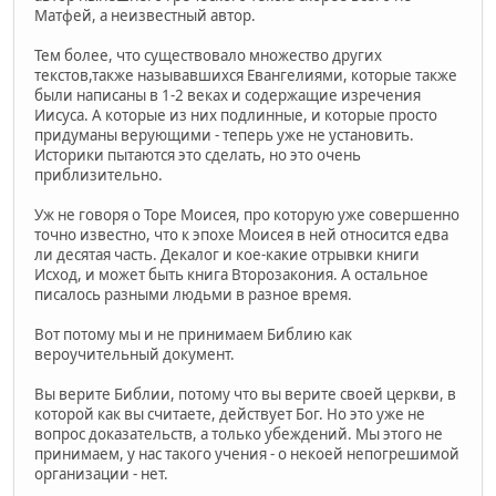
Матфей, а неизвестный автор.
Тем более, что существовало множество других
текстов,также называвшихся Евангелиями, которые также
были написаны в 1-2 веках и содержащие изречения
Иисуса. А которые из них подлинные, и которые просто
придуманы верующими - теперь уже не установить.
Историки пытаются это сделать, но это очень
приблизительно.
Уж не говоря о Торе Моисея, про которую уже совершенно
точно известно, что к эпохе Моисея в ней относится едва
ли десятая часть. Декалог и кое-какие отрывки книги
Исход, и может быть книга Второзакония. А остальное
писалось разными людьми в разное время.
Вот потому мы и не принимаем Библию как
вероучительный документ.
Вы верите Библии, потому что вы верите своей церкви, в
которой как вы считаете, действует Бог. Но это уже не
вопрос доказательств, а только убеждений. Мы этого не
принимаем, у нас такого учения - о некоей непогрешимой
организации - нет.