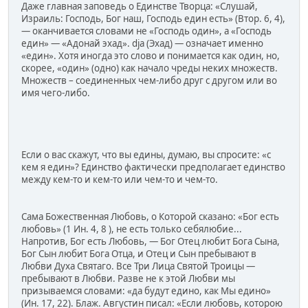
Даже главная заповедь о Единстве Творца: «Слушай,
Израиль: Господь, Бог наш, Господь един есть» (Втор. 6, 4),
— оканчивается словами не «Господь один», а «Господь
един» — «Адонай эхад». dja (Эхад) — означает именно
«един». Хотя иногда это слово и понимается как один, но,
скорее, «один» (одно) как начало чреды неких множеств.
Множеств – соединенных чем-либо друг с другом или во
имя чего-либо.
Если о вас скажут, что вы едины, думаю, вы спросите: «с
кем я един»? Единство фактически предполагает единство
между кем-то и кем-то или чем-то и чем-то.
Сама Божественная Любовь, о Которой сказано: «Бог есть
любовь» (1 Ин. 4, 8 ), не есть только себялюбие...
Напротив, Бог есть Любовь, — Бог Отец любит Бога Сына,
Бог Сын любит Бога Отца, и Отец и Сын пребывают в
Любви Духа Святаго. Все Три Лица Святой Троицы —
пребывают в Любви. Разве не к этой Любви мы
призываемся словами: «да будут едино, как Мы едино»
(Ин. 17, 22). Блаж. Августин писал: «Если любовь, которою