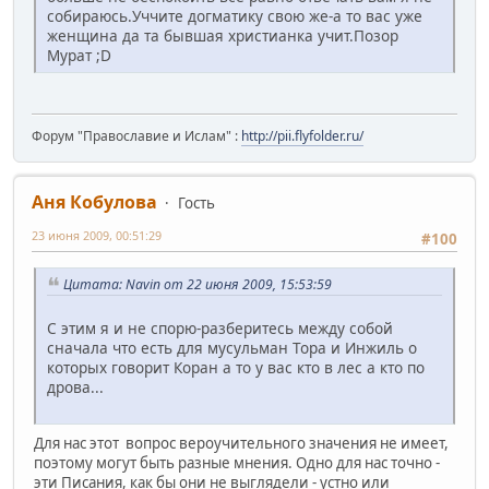
собираюсь.Уччите догматику свою же-а то вас уже
женщина да та бывшая христианка учит.Позор
Мурат ;D
Форум "Православие и Ислам" :
http://pii.flyfolder.ru/
Аня Кобулова
Гость
23 июня 2009, 00:51:29
#100
Цитата: Navin от 22 июня 2009, 15:53:59
С этим я и не спорю-разберитесь между собой
сначала что есть для мусульман Тора и Инжиль о
которых говорит Коран а то у вас кто в лес а кто по
дрова...
Для нас этот вопрос вероучительного значения не имеет,
поэтому могут быть разные мнения. Одно для нас точно -
эти Писания, как бы они не выглядели - устно или