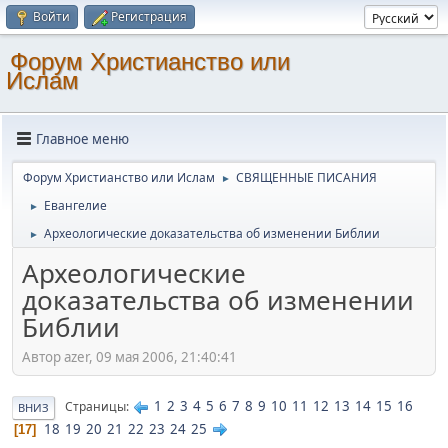
Войти
Регистрация
Форум Христианство или
Ислам
Главное меню
Форум Христианство или Ислам
СВЯЩЕННЫЕ ПИСАНИЯ
►
Евангелие
►
Археологические доказательства об изменении Библии
►
Археологические
доказательства об изменении
Библии
Автор azer, 09 мая 2006, 21:40:41
1
2
3
4
5
6
7
8
9
10
11
12
13
14
15
16
Страницы
ВНИЗ
18
19
20
21
22
23
24
25
17