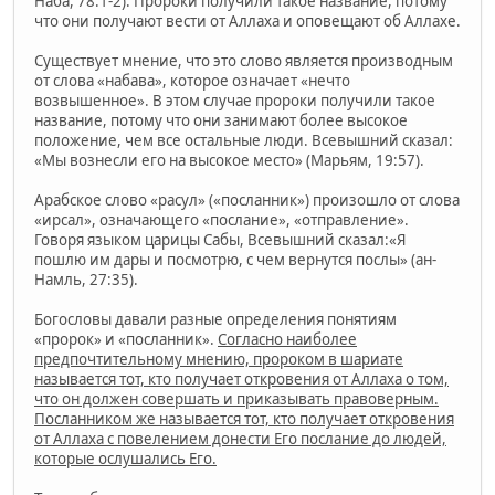
Наба, 78:1-2). Пророки получили такое название, потому
что они получают вести от Аллаха и оповещают об Аллахе.
Существует мнение, что это слово является производным
от слова «набава», которое означает «нечто
возвышенное». В этом случае пророки получили такое
название, потому что они занимают более высокое
положение, чем все остальные люди. Всевышний сказал:
«Мы вознесли его на высокое место» (Марьям, 19:57).
Арабское слово «расул» («посланник») произошло от слова
«ирсал», означающего «послание», «отправление».
Говоря языком царицы Сабы, Всевышний сказал:«Я
пошлю им дары и посмотрю, с чем вернутся послы» (ан-
Намль, 27:35).
Богословы давали разные определения понятиям
«пророк» и «посланник».
Согласно наиболее
предпочтительному мнению, пророком в шариате
называется тот, кто получает откровения от Аллаха о том,
что он должен совершать и приказывать правоверным.
Посланником же называется тот, кто получает откровения
от Аллаха с повелением донести Его послание до людей,
которые ослушались Его.