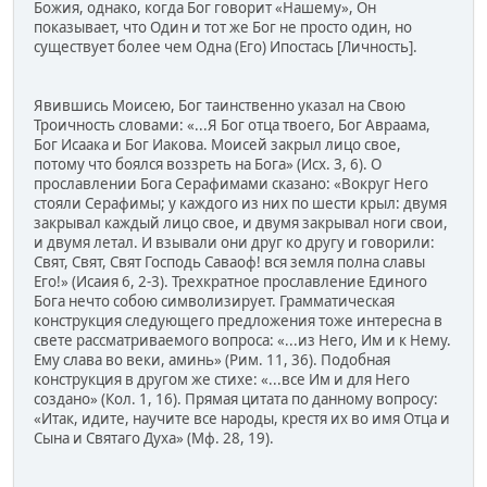
Божия, однако, когда Бог говорит «Нашему», Он
показывает, что Один и тот же Бог не просто один, но
существует более чем Одна (Его) Ипостась [Личность].
Явившись Моисею, Бог таинственно указал на Свою
Троичность словами: «...Я Бог отца твоего, Бог Авраама,
Бог Исаака и Бог Иакова. Моисей закрыл лицо свое,
потому что боялся воззреть на Бога» (Исх. 3, 6). О
прославлении Бога Серафимами сказано: «Вокруг Него
стояли Серафимы; у каждого из них по шести крыл: двумя
закрывал каждый лицо свое, и двумя закрывал ноги свои,
и двумя летал. И взывали они друг ко другу и говорили:
Свят, Свят, Свят Господь Саваоф! вся земля полна славы
Его!» (Исаия 6, 2-3). Трехкратное прославление Единого
Бога нечто собою символизирует. Грамматическая
конструкция следующего предложения тоже интересна в
свете рассматриваемого вопроса: «...из Него, Им и к Нему.
Ему слава во веки, аминь» (Рим. 11, 36). Подобная
конструкция в другом же стихе: «...все Им и для Него
создано» (Кол. 1, 16). Прямая цитата по данному вопросу:
«Итак, идите, научите все народы, крестя их во имя Отца и
Сына и Святаго Духа» (Мф. 28, 19).