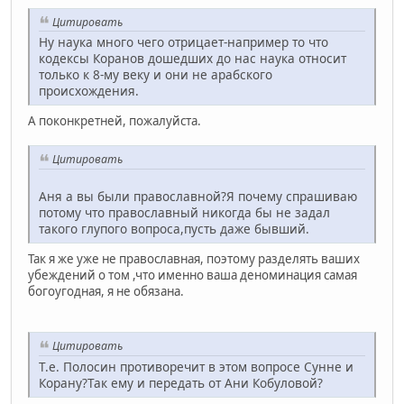
Цитировать
Ну наука много чего отрицает-например то что
кодексы Коранов дошедших до нас наука относит
только к 8-му веку и они не арабского
происхождения.
А поконкретней, пожалуйста.
Цитировать
Аня а вы были православной?Я почему спрашиваю
потому что православный никогда бы не задал
такого глупого вопроса,пусть даже бывший.
Так я же уже не православная, поэтому разделять ваших
убеждений о том ,что именно ваша деноминация самая
богоугодная, я не обязана.
Цитировать
Т.е. Полосин противоречит в этом вопросе Сунне и
Корану?Так ему и передать от Ани Кобуловой?