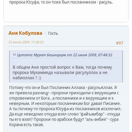
пророка Юсуфа, то он тоже был посланником - расуль.
Аня Кобулова
Гость
22 июня 2009, 11:26:03
#97
Цитата: Мурат Башкирцев от 22 июня 2009, 07:48:32
В общем Аня простой вопрос к Вам, тогда почему
пророка Мухаммеда называли расулуллах а не
набиоллах ? :)
Потому что он и был Посланник Аллаха - расульАллах. Я
же привела разницу - пророки приходили к верующим с
откровением от Бога , а посланники и к верующим и к
неверным. И некоторым посланникам Бог давал Писание.
А ты почему-то пророка Юсуфа из посланников исключил.
Да еще неведомо откуда взял слово "файъамбар" - откуда
ты его взял? Пророки по арабски будут "аль-анбия" - сура
Корана есть такая.