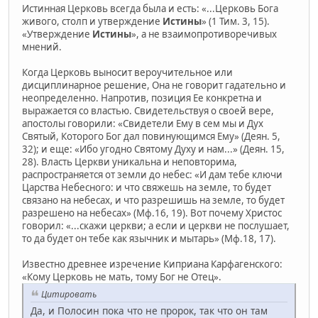
Истинная Церковь всегда была и есть: «...Церковь Бога
живого, столп и утверждение
Истины
» (1 Тим. 3, 15).
«Утверждение
Истины
», а не взаимопротиворечивых
мнений.
Когда Церковь выносит вероучительное или
дисциплинарное решение, Она не говорит гадательно и
неопределенно. Напротив, позиция Ее конкретна и
выражается со властью. Свидетельствуя о своей вере,
апостолы говорили: «Свидетели Ему в сем мы и Дух
Святый, Которого Бог дал повинующимся Ему» (Деян. 5,
32); и еще: «Ибо угодно Святому Духу и нам...» (Деян. 15,
28). Власть Церкви уникальна и неповторима,
распространяется от земли до небес: «И дам тебе ключи
Царства Небесного: и что свяжешь на земле, то будет
связано на небесах, и что разрешишь на земле, то будет
разрешено на небесах» (Мф.16, 19). Вот почему Христос
говорил: «...скажи церкви; а если и церкви не послушает,
то да будет он тебе как язычник и мытарь» (Мф.18, 17).
Известно древнее изречение Киприана Карфагенского:
«Кому Церковь не мать, тому Бог не Отец».
Цитировать
Да, и Полосин пока что не пророк, так что он там