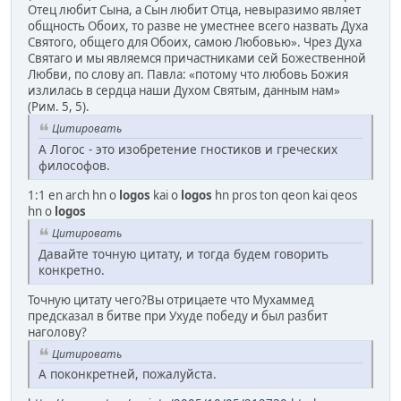
Отец любит Сына, а Сын любит Отца, невыразимо являет
общность Обоих, то разве не уместнее всего назвать Духа
Святого, общего для Обоих, самою Любовью». Чрез Духа
Святаго и мы являемся причастниками сей Божественной
Любви, по слову ап. Павла: «потому что любовь Божия
излилась в сердца наши Духом Святым, данным нам»
(Рим. 5, 5).
Цитировать
А Логос - это изобретение гностиков и греческих
философов.
1:1 en arch hn o
logos
kai o
logos
hn pros ton qeon kai qeos
hn o
logos
Цитировать
Давайте точную цитату, и тогда будем говорить
конкретно.
Точную цитату чего?Вы отрицаете что Мухаммед
предсказал в битве при Ухуде победу и был разбит
наголову?
Цитировать
А поконкретней, пожалуйста.