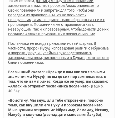
Таким образом,
разница между этими понятиями
заключается в том, что пророков Аллах оповещает о
Своих повелениях и запретах для того, чтобы они
передали их правоверным. Их не посылают к
неверующим, и им не приказывают обращаться к ним с
проповедями. Посланники же отправляются как к
неверующим, так и к правоверным, чтобы донести до них
послание Аллаха и призвать их к поклонению Ему
.
Посланники не всегда приносили новый шариат. В
частности,
пророк Йусуф исповедовал религию Ибрахима,
а пророки Давуд и Сулейман руководствовались
законодательством, ниспосланным в Таурате, хотя все они
были посланниками
.
Всевышний сказал: «Прежде к вам явился с ясными
знамениями Йусуф, но вы до сих пор сомневаетесь в
том, что он вам принес. Когда же он умер, вы сказали:
«Аллах не отправит посланника после него
» (Гафир,
40:34);
«
Воистину, Мы внушили тебе откровение, подобно
тому, как внушили его Нуху и пророкам после него.
Мы внушили откровение Ибрахиму, Исмаилу, Исхаку,
Йакубу и коленам (двенадцати сыновьям Йакуба),