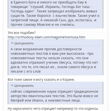
в Единого Бога и никого не приобщать Ему в
товарищи: "слушай, Израиль, Господь Бог наш -
Господь един". Также запрещал изображать живых
существ. Также боролся с язычеством. Также учил о
запретной пище. А никакой Сын, дух, испостась и
прочее самому Моисею и не снились.
Это все подобие?
http://orthodoxy-islam.com/magometnemusa.htm
Цитировать
А свои возражения против достоверности
новозаветных текстов я вам уже высказала - про
новозаветные тексты нельзя сказать, что они
адекватно отражают учение Иисуса, потому что нет
док-в, что те, кто писал их , знали самого Иисуса и
писали с его слов
Все тоже самое я могу сказать и о Коране.
Цитировать
сейчас современная наука отрицает традиционное
авторство евангельских текстов. Это были вовсе не
Матфей или Иоанн, а неизвестные лица.
Ну наука много чего отрицает-например то что кодексы