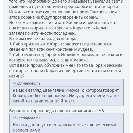
того что "ниспослано" до него и называет Евангелие свет и
праведный путь,то логично предположить что те Тора и
Инжиль которые существовали во время "ниспослания"
аятов Корана не будут противоречить Корану.
Но как мы знаем если читать Библию и признавать что
она истинна придется отбросить Коран,коль Коран
заявляет о истинности последней.
В таком случае только два выхода:
1.Либо признать что Коран содержит недостоверные
сведения по части книг христиан и иудеев.
2.Либо нужно под Торой и Инжилем понимать не те книги
которые так назывались в седьмом веке.
Вот я вас и прошу объяснить мне что это за Тора и Инжиль
о которых говорит Коран и подчеркивает что в них свет и
истина?
Цитировать
на мой взгляд Евангелие Иисуса, о котором говорит
Коран, это была проповедь Иисуса, его учение, а не
какой-то надиктованный текст.
Верно и эта проповедь полностью записана в НЗ.
Цитировать
Но они давно утрачены, искажены человеческими
наслоениями.