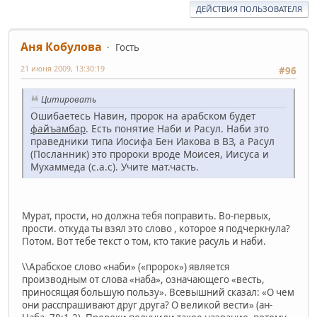
ДЕЙСТВИЯ ПОЛЬЗОВАТЕЛЯ
Аня Кобулова
Гость
21 июня 2009, 13:30:19
#96
Цитировать
Ошибаетесь Навин, пророк на арабском будет
файъамбар
. Есть понятие Наби и Расул. Наби это
праведники типа Иосифа Бен Иакова в ВЗ, а Расул
(Посланник) это пророки вроде Моисея, Иисуса и
Мухаммеда (с.а.с). Учите мат.часть.
Мурат, прости, но должна тебя поправить. Во-первых,
прости. откуда ты взял это слово , которое я подчеркнула?
Потом. Вот тебе текст о том, кто такие расуль и наби.
\\Арабское слово «наби» («пророк») является
производным от слова «наба», означающего «весть,
приносящая большую пользу». Всевышний сказал: «О чем
они расспрашивают друг друга? О великой вести» (ан-