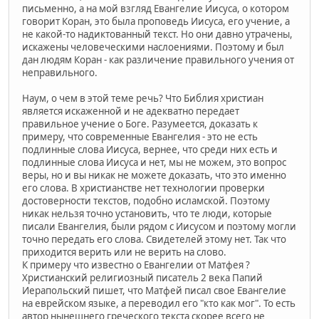
письменно, а на мой взгляд Евангелие Иисуса, о котором
говорит Коран, это была проповедь Иисуса, его учение, а
не какой-то надиктованный текст. Но они давно утрачены,
искажены человеческими наслоениями. Поэтому и был
дан людям Коран - как различение правильного учения от
неправильного.
Наум, о чем в этой теме речь? Что Библия христиан
является искаженной и не адекватно передает
правильное учение о Боге. Разумеется, доказать к
примеру, что современные Евангелия - это не есть
подлинные слова Иисуса, вернее, что среди них есть и
подлинные слова Иисуса и нет, мы не можем, это вопрос
веры, но и вы никак не можете доказать, что это именно
его слова. В христианстве нет технологии проверки
достоверности текстов, подобно исламской. Поэтому
никак нельзя точно установить, что те люди, которые
писали Евангелия, были рядом с Иисусом и поэтому могли
точно передать его слова. Свидетелей этому нет. Так что
приходится верить или не верить на слово.
К примеру что известно о Евангелии от Матфея ?
Христианский религиозный писатель 2 века Папий
Иерапольский пишет, что Матфей писал свое Евангелие
на еврейском языке, а переводил его "кто как мог". То есть
автор нынешнего греческого текста скорее всего не