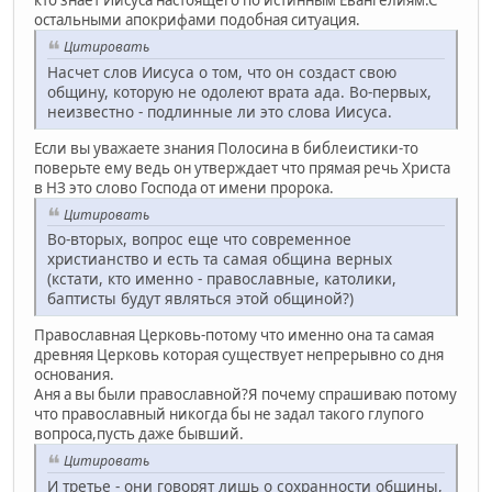
остальными апокрифами подобная ситуация.
Цитировать
Насчет слов Иисуса о том, что он создаст свою
общину, которую не одолеют врата ада. Во-первых,
неизвестно - подлинные ли это слова Иисуса.
Если вы уважаете знания Полосина в библеистики-то
поверьте ему ведь он утверждает что прямая речь Христа
в НЗ это слово Господа от имени пророка.
Цитировать
Во-вторых, вопрос еще что современное
христианство и есть та самая община верных
(кстати, кто именно - православные, католики,
баптисты будут являться этой общиной?)
Православная Церковь-потому что именно она та самая
древняя Церковь которая существует непрерывно со дня
основания.
Аня а вы были православной?Я почему спрашиваю потому
что православный никогда бы не задал такого глупого
вопроса,пусть даже бывший.
Цитировать
И третье - они говорят лишь о сохранности общины,