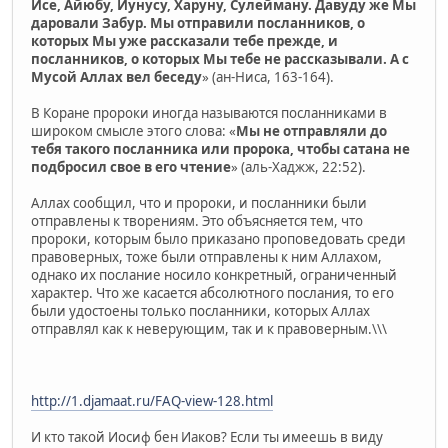
Исе, Айюбу, Йунусу, Харуну, Сулейману. Давуду же Мы
даровали Забур. Мы отправили посланников, о
которых Мы уже рассказали тебе прежде, и
посланников, о которых Мы тебе не рассказывали. А с
Мусой Аллах вел беседу
» (ан-Ниса, 163-164).
В Коране пророки иногда называются посланниками в
широком смысле этого слова: «
Мы не отправляли до
тебя такого посланника или пророка, чтобы сатана не
подбросил свое в его чтение
» (аль-Хаджж, 22:52).
Аллах сообщил, что и пророки, и посланники были
отправлены к творениям. Это объясняется тем, что
пророки, которым было приказано проповедовать среди
правоверных, тоже были отправлены к ним Аллахом,
однако их послание носило конкретный, ограниченный
характер. Что же касается абсолютного послания, то его
были удостоены только посланники, которых Аллах
отправлял как к неверующим, так и к правоверным.\\\
http://1.djamaat.ru/FAQ-view-128.html
И кто такой Иосиф бен Иаков? Если ты имеешь в виду