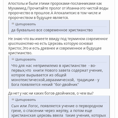
Апостолы и были этими пророками-посланниками как
Мухаммед.Прочитайте пролог от Иоанна-это чистой воды
пророчество в прошлое.А Апокалипсис-в том числе и
пророчеством в будущее является.
Цитировать
да буквально все современное христианство
Не знаю что вы имеете ввиду под термином
современное
христианство
-но есть Церковь которую основал
Христос.Это и есть древнее и современное и будущее
христианство.
Цитировать
Что для нас неприемлемо в христианстве - во-
первых,что книги Нового завета содержат учение,
которое вырывается из общей
монотеистической,авраамической, традиции - у
Бога появляется некий "бог-двойник"
Да нет у нас ни каких богов-двойников, о чем вы?
Цитировать
Сын или Логос, появляется учение о первородном
грехе, о спасении через жертву, а потом еще
христианская церковь ввела такие учения, которых