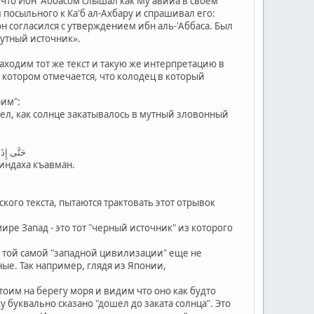
что Ибн' Аббасом слышал как Му'авийа в своем
посыльного к Ка'б ал-Ахбару и спрашивал его:
он согласился с утверждением ибн аль-'Аббаса. Был
мутный источник».
находим тот же текст и такую же интерпретацию в
 в котором отмечается, что колодец в который
рим":
видел, как солнце закатывалось в мутный зловонный
حَتَّى إِذَ
зиндаха къавман.
ого текста, пытаются трактовать этот отрывок
ре Запад - это тот "черный источник" из которого
а той самой "западной цивилизации" еще не
ные. Так например, глядя из Японии,
тоим на берегу моря и видим что оно как будто
у буквально сказано "дошел до заката солнца". Это