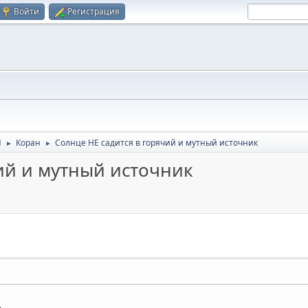
Войти
Регистрация
Я
Коран
Солнце НЕ садится в горячий и мутный источник
►
►
ий и мутный источник
,