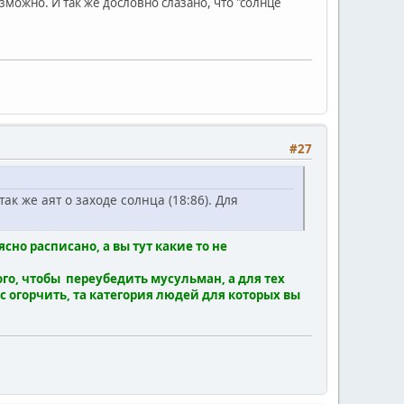
зможно. И так же дословно слазано, что "солнце
#27
 же аят о заходе солнца (18:86). Для
сно расписано, а вы тут какие то не
ого, чтобы переубедить мусульман, а для тех
с огорчить, та категория людей для которых вы