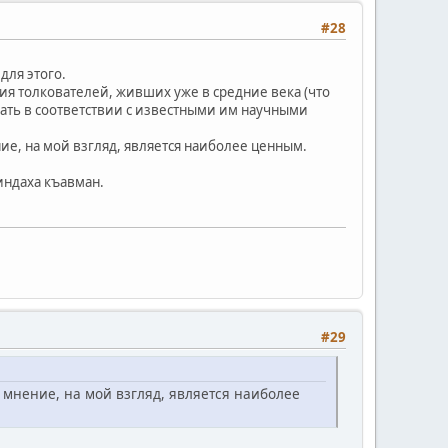
#28
для этого.
я толкователей, живших уже в средние века (что
вать в соответствии с известными им научными
ие, на мой взгляд, является наиболее ценным.
индаха къавман.
#29
 мнение, на мой взгляд, является наиболее