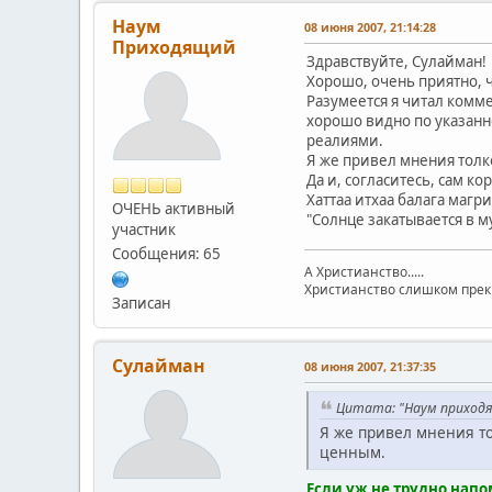
Наум
08 июня 2007, 21:14:28
Приходящий
Здравствуйте, Сулайман!
Хорошо, очень приятно, ч
Разумеется я читал комм
хорошо видно по указанн
реалиями.
Я же привел мнения толк
Да и, согласитесь, сам к
Хаттаа итхаа балага маг
ОЧЕНЬ активный
"Солнце закатывается в м
участник
Сообщения: 65
А Христианство.....
Христианство слишком прекра
Записан
Сулайман
08 июня 2007, 21:37:35
Цитата: "Наум приход
Я же привел мнения то
ценным.
Если уж не трудно нап