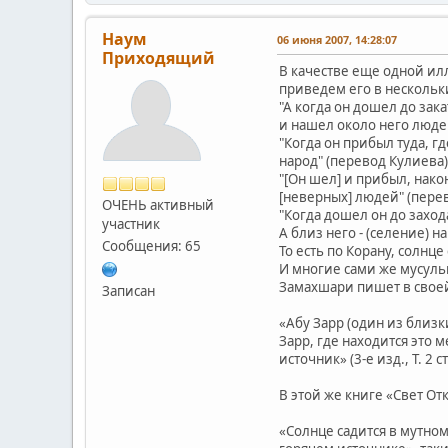
Наум
06 июня 2007, 14:28:07
Приходящий
В качестве еще одной илл
приведем его в нескольк
"А когда он дошел до зак
и нашел около него людей
"Когда он прибыл туда, г
народ" (перевод Кулиева)
"[Он шел] и прибыл, након
[неверных] людей" (пере
ОЧЕНЬ активный
"Когда дошел он до захода
участник
А близ него - (селение) 
Сообщения: 65
То есть по Корану, солнце
И многие сами же мусуль
Замахшари пишет в свое
Записан
«Абу Зарр (один из близ
Зарр, где находится это 
источник» (3-е изд., Т. 2 с
В этой же книге «Свет От
«Солнце садится в мутном