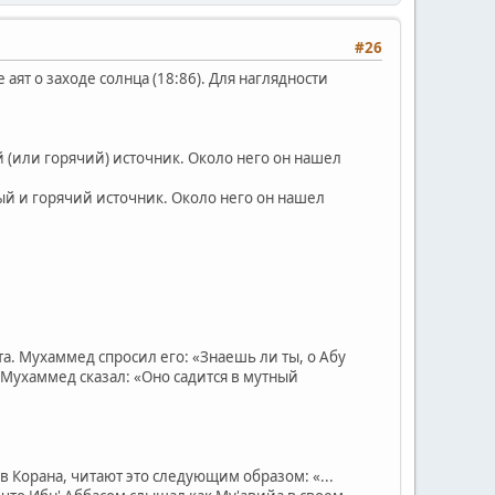
#26
ят о заходе солнца (18:86). Для наглядности
ый (или горячий) источник. Около него он нашел
тный и горячий источник. Около него он нашел
а. Мухаммед спросил его: «Знаешь ли ты, о Абу
. Мухаммед сказал: «Оно садится в мутный
в Корана, читают это следующим образом: «...