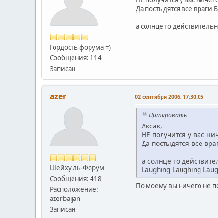
Да постыдятся все враги 
а солнце то действительно са
Гордость форума =)
Сообщения: 114
Записан
azer
02 сентября 2006, 17:30:05
Цитировать
Аксак,
НЕ получится у вас нич
Да постыдятся все вра
а солнце то действите
Шейху ль-Форум
Laughing Laughing Laug
Сообщения: 418
По моему вы ничего не 
Расположение:
azerbaijan
Записан