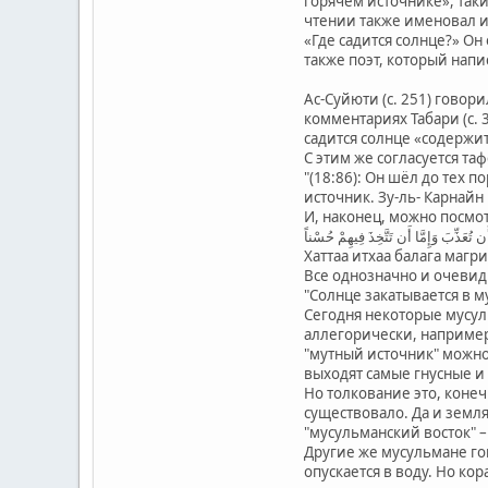
горячем источнике», так
чтении также именовал ис
«Где садится солнце?» Он
также поэт, который напи
Ас-Суйюти (с. 251) говор
комментариях Табари (с. 3
садится солнце «содержит
С этим же согласуется та
"(18:86): Он шёл до тех 
источник. Зу-ль- Карнай
И, наконец, можно посмо
 تُعَذِّبَ وَإِمَّا أَن تَتَّخِذَ فِيهِمْ حُسْناً
Хаттаа итхаа балага маг
Все однозначно и очевид
"Солнце закатывается в м
Сегодня некоторые мусул
аллегорически, например
"мутный источник" можно 
выходят самые гнусные и
Но толкование это, коне
существовало. Да и земля
"мусульманский восток" –
Другие же мусульмане гов
опускается в воду. Но кор