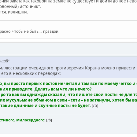
чки заката как таковой на земле не существует и дойти до нее нево
ловонный) источник".
тся, излишни.
сно, чтобы не быть ... правдой.
ящий"
иллюстрации очевидного противоречия Корана можно привести так
его в нескольких переводах:
 вы просто первых постов не читали там всё по моему чётко и я
ия приводите. Делать вам что ли нечего?
про то как вы однажды сказали, что пишете свои посты не для т
 их мусульмане обманом в свои «сети» не затянули, хотел бы ва
ь такие длинные и скучные посты не будет.
[/b]
стивого, Милосердного!
[/b]