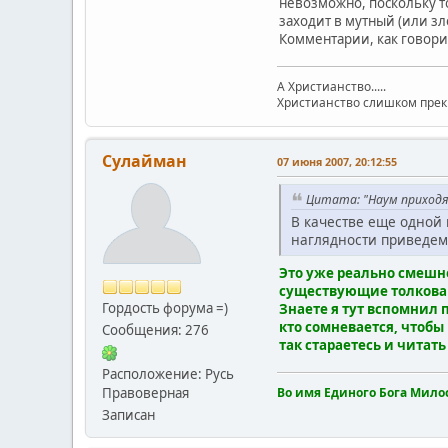
невозможно, поскольку то
заходит в мутный (или з
Комментарии, как говори
А Христианство.....
Христианство слишком прекра
Сулайман
07 июня 2007, 20:12:55
Цитата: "Наум приход
В качестве еще одной 
наглядности приведем 
Это уже реально смешно,
существующие толкован
Гордость форума =)
Знаете я тут вспомнил 
кто сомневается, чтобы
Сообщения: 276
так стараетесь и читат
Расположение: Русь
Правоверная
Во имя Единого Бога Мило
Записан