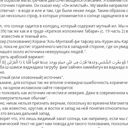
им образом мы встречаем два сочетающихся описания. Упоминается 
точник горячим. Он сказал ему: «Он илистый». Му'авийа направлял 
 отвечал – в воде и иле и там, где были некие люди. Таким образом 
сал несколько строф, в которых упоминается о солнце садящемся в 
ил, что солнце садится в колодец, который содержит мутный ил. Мы 
39) так же как и в труде «Краткое изложение Табари» (с. 19 часть 2)
 известняк и темный ил».
фсир (толкование) Корана "Аль-Мунтахаб фи тафсир аль-Куран аль-Ка
пор, пока не достиг отдалённого места в западной стороне, где он у
н нашёл около источника неверующих людей.".
треть арабский вариант:
ا بَلَغَ مَغْرِبَ الشَّمْسِ وَجَدَهَا تَغْرُبُ فِي عَيْنٍ حَمِئَةٍ وَوَجَدَ عِندَهَا قَوْماً قُلْنَا يَا ذَا الْقَرْنَيْنِ إِمَّا أَن
риба ш-шамси ваджадаха тагрубу фии зайнин хамийатун ва ваджада 
но.
утный (или зловонный) источник".
ьмане, для которых так же вполне очевидна ошибочность кораническ
, на одном исламском сайте говорится:
толковать как источник нечестия и неверия. Даже в современном ми
 омерзительные обычаи".
чно, никак нельзя признать верным, поскольку во времена Магомет
, как известно, круглая, и восток и запад на ней понятия относитель
 это весьма дальний запад.
орят что, это лишь видимый закат солнца, как например, если мы с
анический текст не дает нам повода для такого толкования, поскольк