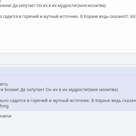
Божии! Да запутает Он их в их мудрости!(моя молитва)
дится в горячий и мутный источник. В Коране ведь сказано!!! :lol: :lol: :l
его,
ги Божии! Да запутает Он их в их мудрости!(моя молитва)
льно садится в горячий и мутный источник. В Коране ведь сказано
hing
понили