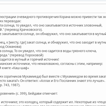
юстрации очевидного противоречия Корана можно привести так же а
их переводах:
ата солнца, то увидел, что оно закатывается в источник зловонный,
." (перевод Крачковского).
де закатывается солнце, он обнаружил, что оно закатывается в мутн
ец, к [месту, где] закат солнца, и обнаружил, что оно заходит в му
вод Османова)
 солнца, То он увидел, что оно садится в воды грязного ключа,
народа." (перевод Пороховой)
 садится в мутный и горячий источник!
манские источники, что немаловажно, согласны с этим, например:
й книге «Каш-шаф»
ких соратников Мухаммеда) был вместе с Мухаммедом во время закат
место заката?» Он ответил: «Аллах и Его Посланник знают это лучше»
тр. 743, 1987).
кровения» (с. 399), Бейдави отмечает:
 источнике; это колодец, который содержит ил. Некоторые из чтецо