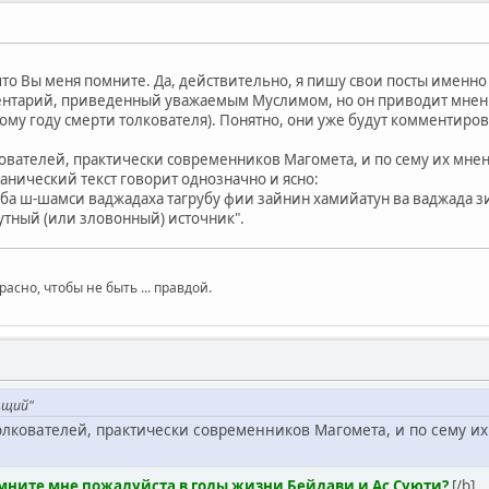
то Вы меня помните. Да, действительно, я пишу свои посты именно 
ентарий, приведенный уважаемым Муслимом, но он приводит мнени
ому году смерти толкователя). Понятно, они уже будут комментиро
ователей, практически современников Магомета, и по сему их мнен
оранический текст говорит однозначно и ясно:
риба ш-шамси ваджадаха тагрубу фии зайнин хамийатун ва ваджада з
утный (или зловонный) источник".
сно, чтобы не быть ... правдой.
ящий"
лкователей, практически современников Магомета, и по сему их
омните мне пожалуйста в годы жизни Бейдави и Ас Суюти?
[/b]