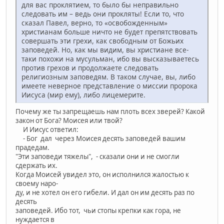
для вас проклятием, то было бы неправильно
следовать им – ведь они прокляты! Если то, что
сказал Павел, верно, то «освобожденным»
христианам больше ничто не будет препятствовать
совершать эти грехи, как свободным от Божьих
заповедей. Но, как мы видим, вы христиане все-
таки похожи на мусульман, ибо вы высказываетесь
против грехов и продолжаете следовать
религиозным заповедям. В таком случае, вы, либо
имеете неверное представление о миссии пророка
Иисуса (мир ему), либо лицемерите.
Почему же ты запрещаешь нам плоть всех зверей? Какой
закон от Бога? Моисея или твой?
И Иисус ответил:
- Бог дал через Моисея десять заповедей вашим
прадедам.
"Эти заповеди тяжелы", - сказали они и не смогли
сдержать их.
Когда Моисей увидел это, он исполнился жалостью к
своему наро-
ду, и не хотел он его гибели. И дал он им десять раз по
десять
заповедей. Ибо тот, чьи стопы крепки как гора, не
нуждается в