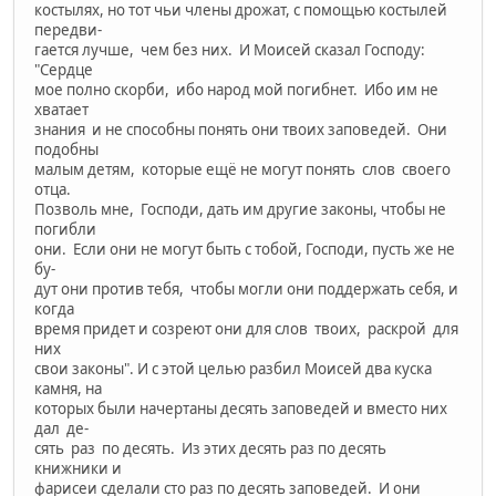
костылях, но тот чьи члены дрожат, с помощью костылей
передви-
гается лучше, чем без них. И Моисей сказал Господу:
"Сердце
мое полно скорби, ибо народ мой погибнет. Ибо им не
хватает
знания и не способны понять они твоих заповедей. Они
подобны
малым детям, которые ещё не могут понять слов своего
отца.
Позволь мне, Господи, дать им другие законы, чтобы не
погибли
они. Если они не могут быть с тобой, Господи, пусть же не
бу-
дут они против тебя, чтобы могли они поддержать себя, и
когда
время придет и созреют они для слов твоих, раскрой для
них
свои законы". И с этой целью разбил Моисей два куска
камня, на
которых были начертаны десять заповедей и вместо них
дал де-
сять раз по десять. Из этих десять раз по десять
книжники и
фарисеи сделали сто раз по десять заповедей. И они