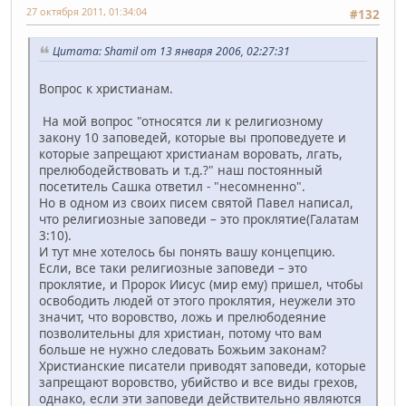
27 октября 2011, 01:34:04
#132
Цитата: Shamil от 13 января 2006, 02:27:31
Вопрос к христианам.
На мой вопрос "относятся ли к религиозному
закону 10 заповедей, которые вы проповедуете и
которые запрещают христианам воровать, лгать,
прелюбодействовать и т.д.?" наш постоянный
посетитель Сашка ответил - "несомненно".
Но в одном из своих писем святой Павел написал,
что религиозные заповеди – это проклятие(Галатам
3:10).
И тут мне хотелось бы понять вашу концепцию.
Если, все таки религиозные заповеди – это
проклятие, и Пророк Иисус (мир ему) пришел, чтобы
освободить людей от этого проклятия, неужели это
значит, что воровство, ложь и прелюбодеяние
позволительны для христиан, потому что вам
больше не нужно следовать Божьим законам?
Христианские писатели приводят заповеди, которые
запрещают воровство, убийство и все виды грехов,
однако, если эти заповеди действительно являются