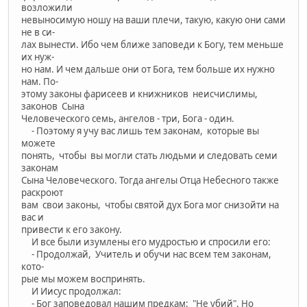
возложили
невыносимую ношу на ваши плечи, такую, какую они сами
не в си-
лах вынести. Ибо чем ближе заповеди к Богу, тем меньше
их нуж-
но нам. И чем дальше они от Бога, тем больше их нужно
нам. По-
этому законы фарисеев и книжников неисчислимы,
законов Сына
Человеческого семь, ангелов - три, Бога - один.
- Поэтому я учу вас лишь тем законам, которые вы
можете
понять, чтобы вы могли стать людьми и следовать семи
законам
Сына Человеческого. Тогда ангелы Отца Небесного также
раскроют
вам свои законы, чтобы святой дух Бога мог снизойти на
вас и
привести к его закону.
И все были изумлены его мудростью и спросили его:
- Продолжай, Учитель и обучи нас всем тем законам,
кото-
рые мы можем воспринять.
И Иисус продолжал:
- Бог заповедовал нашим предкам: "Не убий". Но