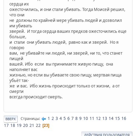
сердца их
ожесточились, и они стали убивать. Тогда Моисей решил,
что они
не должны по крайней мере убивать людей и дозволил
им убивать
зверей. И тогда сердца ваших предков ожесточились еще
больше,
и стали они убивать людей, равно как и зверей. Но я
говорю
вам, не убивайте ни людей, ни зверей, ни то, что станет
пищей
вашей. Ибо если вы принимаете живую пищу, она
наполняет вас
жизнью, но если вы убиваете свою пищу, мертвая пища
убьёт так-
же и вас. Ибо жизнь происходит только от жизни, а от
смерти
всегда происходит смерть.
1
2
3
4
5
6
7
8
9
10
11
12
13
14
15
16
Страницы
ВВЕРХ
17
18
19
20
21
22
23
ДЕЙСТВИЯ ПОЛЬЗОВАТЕЛЯ