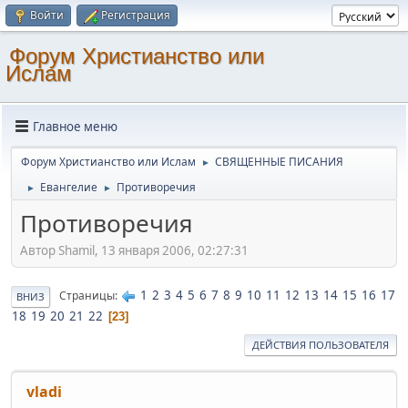
Войти
Регистрация
Форум Христианство или
Ислам
Главное меню
Форум Христианство или Ислам
СВЯЩЕННЫЕ ПИСАНИЯ
►
Евангелие
Противоречия
►
►
Противоречия
Автор Shamil, 13 января 2006, 02:27:31
1
2
3
4
5
6
7
8
9
10
11
12
13
14
15
16
17
Страницы
ВНИЗ
18
19
20
21
22
23
ДЕЙСТВИЯ ПОЛЬЗОВАТЕЛЯ
vladi