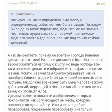
14 июня 2007, 21:41:27
#126
Цитировать
Вот именно, что к определенному месту и
определенному событию, тем более самим Господом
было дано такое поручение, ведь это же не значит,
что теперь иудеи спасаются от змей при помощи
медного змея? А где обоснование под то что сейчас
делается?
А как Вы считаете, почему же все-таки Господь повелел
сделать этого змея? Разве не достаточно было бы просто с
верой обратиться напрямую к Богу, но ведь Господь все-
таки повелел сделать и изображения серафимов в храме
и змея. Кстати, на змея Сам Христос указывает, как на
прообраз Своих страданий: «И как Моисей вознес змию в
пустыне, так должно вознесену быть Сыну Человеческому,
дабы всякий, верующий в Него, не погиб, но имел жизнь
вечную» (Иоан.3:14,15).
Идолом является только те изображения, которым
поклоняются, как Богу, воздают им честь, которую
положено воздавать Богу. Икона есть подобие
первообраза, подражание первообразу, она только