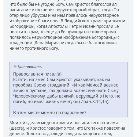
что было бы не угодно Богу. Сам Христос благословил
написание икон через нерукотворный образ, когда Он
отер лицо убрусом и на нем появилось нерукотворное
изображение Спасителя. В Лиддийском храме при жизни
Богородицы, когда Апостолы Петр и Иоанн просили Ее
посетить храм, то еще до Ее прихода на столпе храма
появилось нерукотворное изображение Богородицы с
младенцем. Дева Мария никогда бы не благословила
ничего противного Богу.
Цитировать
Православная писал(а):
Кстати, на змея Сам Христос указывает, как на
прообраз Своих страданий: «И как Моисей вознес
змию в пустыне, так должно вознесену быть Сыну
Человеческому, дабы всякий, верующий в Него, не
погиб, но имел жизнь вечную» (Иоан.3:14,15).
В этом месте можно по подробнее?
Моисей сделал медного змея и поставил его на знамя
(шесте), и Христос говорит о том, что Его также повесят на
дереве. Только тогда люди, глядя на медного змея,