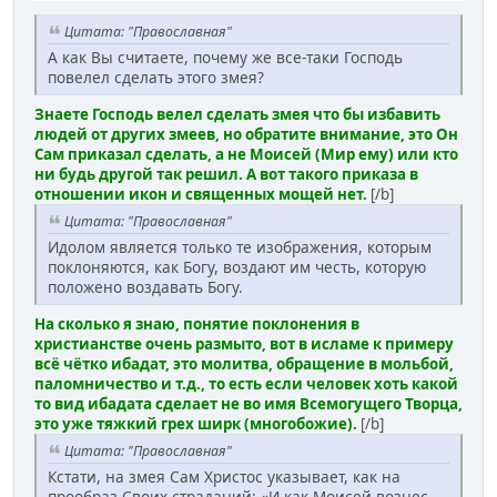
Цитата: "Православная"
А как Вы считаете, почему же все-таки Господь
повелел сделать этого змея?
Знаете Господь велел сделать змея что бы избавить
людей от других змеев, но обратите внимание, это Он
Сам приказал сделать, а не Моисей (Мир ему) или кто
ни будь другой так решил. А вот такого приказа в
отношении икон и священных мощей нет.
[/b]
Цитата: "Православная"
Идолом является только те изображения, которым
поклоняются, как Богу, воздают им честь, которую
положено воздавать Богу.
На сколько я знаю, понятие поклонения в
христианстве очень размыто, вот в исламе к примеру
всё чётко ибадат, это молитва, обращение в мольбой,
паломничество и т.д., то есть если человек хоть какой
то вид ибадата сделает не во имя Всемогущего Творца,
это уже тяжкий грех ширк (многобожие).
[/b]
Цитата: "Православная"
Кстати, на змея Сам Христос указывает, как на
прообраз Своих страданий: «И как Моисей вознес