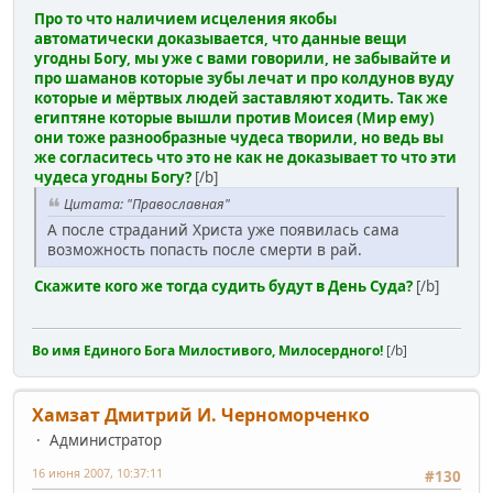
Про то что наличием исцеления якобы
автоматически доказывается, что данные вещи
угодны Богу, мы уже с вами говорили, не забывайте и
про шаманов которые зубы лечат и про колдунов вуду
которые и мёртвых людей заставляют ходить. Так же
египтяне которые вышли против Моисея (Мир ему)
они тоже разнообразные чудеса творили, но ведь вы
же согласитесь что это не как не доказывает то что эти
чудеса угодны Богу?
[/b]
Цитата: "Православная"
А после страданий Христа уже появилась сама
возможность попасть после смерти в рай.
Скажите кого же тогда судить будут в День Суда?
[/b]
Во имя Единого Бога Милостивого, Милосердного!
[/b]
Хамзат Дмитрий И. Черноморченко
Администратор
16 июня 2007, 10:37:11
#130