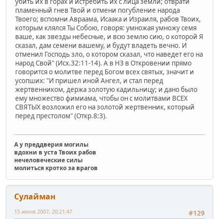
убить их в горах и истребить их с лица земли; отврати
пламенный гнев Твой и отмени погубление народа
Твоего; вспомни Авраама, Исаака и Израиля, рабов Твоих,
которым клялся Ты Собою, говоря: умножая умножу семя
ваше, как звезды небесные, и всю землю сию, о которой Я
сказал, дам семени вашему, и будут владеть вечно. И
отменил Господь зло, о котором сказал, что наведет его на
народ Свой" (Исх.32:11-14). А в НЗ в Откровении прямо
говорится о молитве перед Богом всех святых, значит и
усопших: "И пришел иной Ангел, и стал перед
жертвенником, держа золотую кадильницу; и дано было
ему множество фимиама, чтобы он с молитвами ВСЕХ
СВЯТЫХ возложил его на золотой жертвенник, который
перед престолом" (Откр.8:3).
А у преддверия могилы
вдохни в уста Твоих рабов
нечеловеческие силы
молиться кротко за врагов
Сулайман
15 июня 2007, 20:21:47
#129