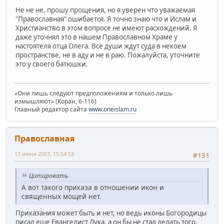
Не не не, прошу прощения, но я уверен что уважаемая
"Православная" ошибается. Я точно знаю что и Ислам и
Христианство в этом вопросе не имеют расхождений. Я
даже уточнял это в нашем Православном Храме у
настоятеля отца Олега. Все души ждут суда в некоем
пространстве, не в аду и не в раю. Пожалуйста, уточните
это у своего батюшки.
«Они лишь следуют предположениям и только лишь
измышляют» (Коран, 6-116)
Главный редактор сайта
www.oneislam.ru
Православная
17 июня 2007, 15:54:53
#131
Цитировать
А вот такого приказа в отношении икон и
священных мощей нет.
Приказания может быть и нет, но ведь иконы Богородицы
писал еще Евангелист Лука, а он бы не стал делать того,