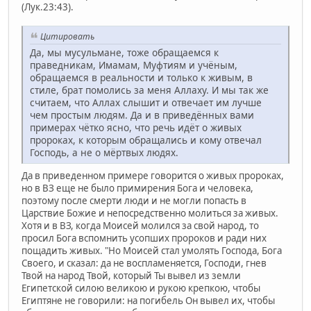
(Лук.23:43).
Цитировать
Да, мы мусульмане, тоже обращаемся к
праведникам, Имамам, Муфтиям и учёным,
обращаемся в реальности и только к живым, в
стиле, брат помолись за меня Аллаху. И мы так же
считаем, что Аллах слышит и отвечает им лучше
чем простым людям. Да и в приведённых вами
примерах чётко ясно, что речь идёт о живых
пророках, к которым обращались и кому отвечал
Господь, а не о мёртвых людях.
Да в приведенном примере говорится о живых пророках,
но в ВЗ еще не было примирения Бога и человека,
поэтому после смерти люди и не могли попасть в
Царствие Божие и непосредственно молиться за живых.
Хотя и в ВЗ, когда Моисей молился за свой народ, то
просил Бога вспомнить усопших пророков и ради них
пощадить живых. "Но Моисей стал умолять Господа, Бога
Своего, и сказал: да не воспламеняется, Господи, гнев
Твой на народ Твой, который Ты вывел из земли
Египетской силою великою и рукою крепкою, чтобы
Египтяне не говорили: на погибель Он вывел их, чтобы