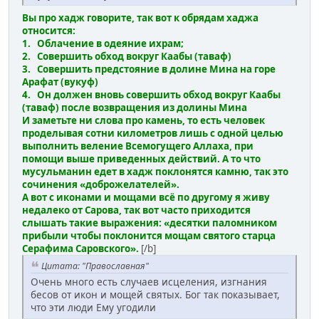
Вы про хадж говорите, так вот к обрядам хаджа
относится:
1. Облачение в одеяние ихрам;
2. Совершить обход вокруг Каабы (таваф)
3. Совершить предстояние в долине Мина на горе
Арафат (вукуф)
4. Он должен вновь совершить обход вокруг Каабы
(таваф) после возвращения из долины Мина
И заметьте ни слова про камень, то есть человек
проделывая сотни километров лишь с одной целью
выполнить веление Всемогущего Аллаха, при
помощи выше приведенных действий. А то что
мусульманин едет в хадж поклонятся камню, так это
сочинения «доброжелателей».
А вот с иконами и мощами всё по другому я живу
недалеко от Сарова, так вот часто приходится
слышать такие выражения: «десятки паломником
прибыли чтобы поклонится мощам святого старца
Серафима Саровского».
[/b]
Цитата: "Православная"
Очень много есть случаев исцеления, изгнания
бесов от икон и мощей святых. Бог так показывает,
что эти люди Ему угодили