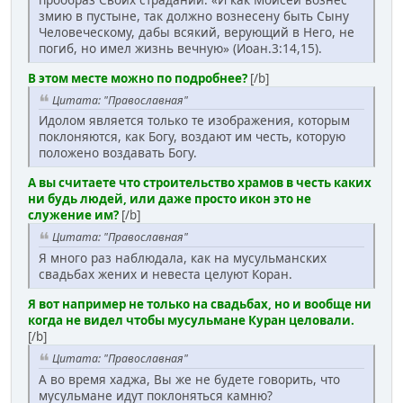
змию в пустыне, так должно вознесену быть Сыну
Человеческому, дабы всякий, верующий в Него, не
погиб, но имел жизнь вечную» (Иоан.3:14,15).
В этом месте можно по подробнее?
[/b]
Цитата: "Православная"
Идолом является только те изображения, которым
поклоняются, как Богу, воздают им честь, которую
положено воздавать Богу.
А вы считаете что строительство храмов в честь каких
ни будь людей, или даже просто икон это не
служение им?
[/b]
Цитата: "Православная"
Я много раз наблюдала, как на мусульманских
свадьбах жених и невеста целуют Коран.
Я вот например не только на свадьбах, но и вообще ни
когда не видел чтобы мусульмане Куран целовали.
[/b]
Цитата: "Православная"
А во время хаджа, Вы же не будете говорить, что
мусульмане идут поклоняться камню?