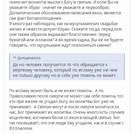
помогает вознести мысли к Богу и святым. И если Вы не
уважаете образ - значит не уважаете и первообраз.
Догматическим обоснованием написания икон, является
сам факт Боговоплощения.
Я много раз наблюдала, как на мусульманских свадьбах
жених и невеста целуют Коран. Скажите тогда, перед кем
они таким образом выражают благоговение: перед
бумагой или Аллахом? А во время хаджа, Вы же не будете
говорить, что мусульмане идут поклоняться камню?
Цитировать
Да но человек получается то что обращается к
мёртвому человеку, который по исламу уже ни чем
не только другому но и себе уже помочь не может.
По исламу может быть и не может помочь. А по
Православию после смерти не может сам себе помочь тот,
кто при жизни не угодил Богу, их молитвы Бог уже не
принимает. А Святые могут и после смерти молиться за
нас, Бог принимает их молитвы. Очень много есть случаев
исцеления, изгнания бесов от икон и мощей святых. Бог
так показывает, что эти люди Ему угодили, как и в случае с
ВЗ Елисеем.