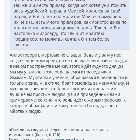
Так же и ВЗ есть пример, когда Бог хотел уничтожить
весь иудейский народ, а Моисей молился за свой
народ, и Бог только по молитве Моисея помиловал
их. И в НЗ есть много примеров, как Христос даже по
молитве язычницы исцелил ее дочь. Так если Бог
настолько милосерд, что слышит молитвы
грешников, то молитвы святых Он тем более
слышит.
Аллах говорит, мёртвые не слышат. Ведь и у ва и у нас
когда человек умирает, он не попадает ни в рай не в ад, а
в неком пространстве между этого ждёт судного дня. Да,
мы мусульмане, тоже обращаемся к праведникам,
Имамам, Муфтиям и учёным, обращаемся в реальности и
только к живым, в стиле, брат помолись за меня Аллаху. И
мы так же считаем, что Аллах слышит и отвечает им
лучше чем простым людям. Да и в приведённых вами
примерах чётко ясно, что речь идёт о живых пророках, к
которым обращались и кому отвечал Господь, а не о
мёртвых людях.
«Они лишь следуют предположениям и только лишь
измышляют» (Коран, 6-116)
Главный редактор сайта
www.oneislam.ru