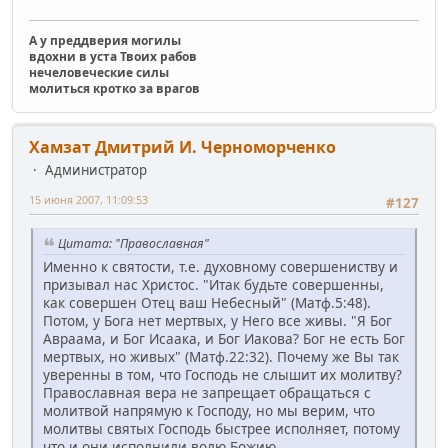
А у преддверия могилы
вдохни в уста Твоих рабов
нечеловеческие силы
молиться кротко за врагов
Хамзат Дмитрий И. Черноморченко
Администратор
15 июня 2007, 11:09:53
#127
Цитата: "Православная"
Именно к святости, т.е. духовному совершениству и
призывал нас Христос. "Итак будьте совершенны,
как совершен Отец ваш Небесный" (Матф.5:48).
Потом, у Бога нет мертвых, у Него все живы. "Я Бог
Авраама, и Бог Исаака, и Бог Иакова? Бог не есть Бог
мертвых, но живых" (Матф.22:32). Почему же Вы так
уверенны в том, что Господь не слышит их молитву?
Православная вера не запрещает обращаться с
молитвой напрямую к Господу, но мы верим, что
молитвы святых Господь быстрее исполняет, потому
что и они исполнили волю Божию.