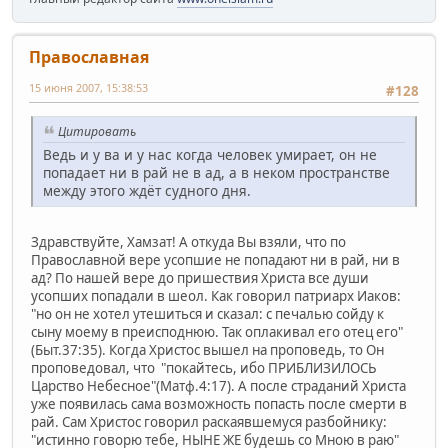
Православная
15 июня 2007, 15:38:53
#128
Цитировать
Ведь и у ва и у нас когда человек умирает, он не
попадает ни в рай не в ад, а в неком пространстве
между этого ждёт судного дня.
Здравствуйте, Хамзат! А откуда Вы взяли, что по
Православной вере усопшие не попадают ни в рай, ни в
ад? По нашей вере до пришествия Христа все души
усопших попадали в шеол. Как говорил патриарх Иаков:
"но он не хотел утешиться и сказал: с печалью сойду к
сыну моему в преисподнюю. Так оплакивал его отец его"
(Быт.37:35). Когда Христос вышел на проповедь, то Он
проповедовал, что "покайтесь, ибо ПРИБЛИЗИЛОСЬ
Царство Небесное"(Матф.4:17). А после страданий Христа
уже появилась сама возможность попасть после смерти в
рай. Сам Христос говорил раскаявшемуся разбойнику:
"истинно говорю тебе, НЫНЕ ЖЕ будешь со Мною в раю"