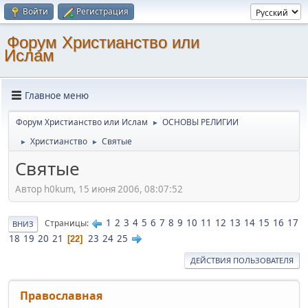
Войти
Регистрация
Форум Христианство или
Ислам
Главное меню
Форум Христианство или Ислам
ОСНОВЫ РЕЛИГИИ
►
Христианство
Святые
►
►
Святые
Автор h0kum, 15 июня 2006, 08:07:52
1
2
3
4
5
6
7
8
9
10
11
12
13
14
15
16
17
Страницы
ВНИЗ
18
19
20
21
23
24
25
22
ДЕЙСТВИЯ ПОЛЬЗОВАТЕЛЯ
Православная