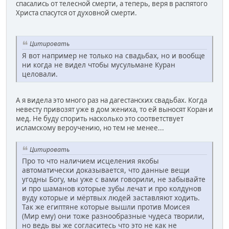
спасались от телесной смерти, а теперь, веря в распятого
Христа спасутся от духовной смерти.
Цитировать
Я вот например не только на свадьбах, но и вообще
ни когда не видел чтобы мусульмане Куран
целовали.
А я видела это много раз на дагестанских свадьбах. Когда
невесту привозят уже в дом жениха, то ей выносят Коран и
мед. Не буду спорить насколько это соответствует
исламскому вероучению, но тем не менее...
Цитировать
Про то что наличием исцеления якобы
автоматически доказывается, что данные вещи
угодны Богу, мы уже с вами говорили, не забывайте
и про шаманов которые зубы лечат и про колдунов
вуду которые и мёртвых людей заставляют ходить.
Так же египтяне которые вышли против Моисея
(Мир ему) они тоже разнообразные чудеса творили,
но ведь вы же согласитесь что это не как не