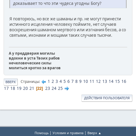
доказывает то что эти чудеса угодны Богу?
Я повторюсь, но все же шаманы и пр. не могут принести
истинного исцеления человеку поймите, нет случаев
воскрешения шаманом мертвого или изгнания бесов, а со
святыми, иконами и мощами таких случаев тысячи.
А у преддверия могилы
вдохни в уста Твоих рабов
нечеловеческие силы
молиться кротко за врагов
1
2
3
4
5
6
7
8
9
10
11
12
13
14
15
16
Страницы
ВВЕРХ
17
18
19
20
21
23
24
25
22
ДЕЙСТВИЯ ПОЛЬЗОВАТЕЛЯ
|
|
Помощь
Условия и правила
Вверх ▲