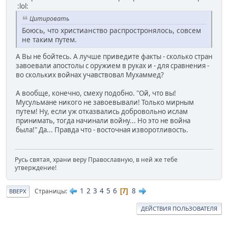
:lol:
Цитировать
Боюсь, что христианство распростронялось, совсем
не таким путем.
А Вы не бойтесь. А лучше приведите факты - сколько стран
завоевали апостолы с оружием в руках и - для сравнения -
во скольких войнах учавствовал Мухаммед?
А вообще, конечно, смеху подобно. "Ой, что вы!
Мусульмане никого не завоевывали! Только мирным
путем! Ну, если уж отказвались добровольно ислам
принимать, тогда начинали войну... Но это не война
была!" Да... Правда что - восточная изворотливость.
Русь святая, храни веру Православную, в ней же тебе
утверждение!
1
2
3
4
5
6
8
Страницы
7
ВВЕРХ
ДЕЙСТВИЯ ПОЛЬЗОВАТЕЛЯ