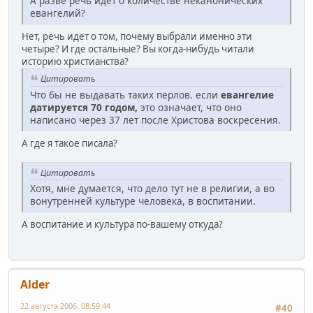
А разве речь идет о количестве неканонических
евангелий?
Нет, речь идет о том, почему выбрали именно эти
четыре? И где остальные? Вы когда-нибудь читали
историю христианства?
Цитировать
Что бы не выдавать таких перлов. если
евангелие
датируется 70 годом,
это означает, что оно
написано через 37 лет после Христова воскресения.
А где я такое писала?
Цитировать
Хотя, мне думается, что дело тут не в религии, а во
вонутренней культуре человека, в воспитании.
А воспитание и культура по-вашему откуда?
Alder
22 августа 2006, 08:59:44
#40