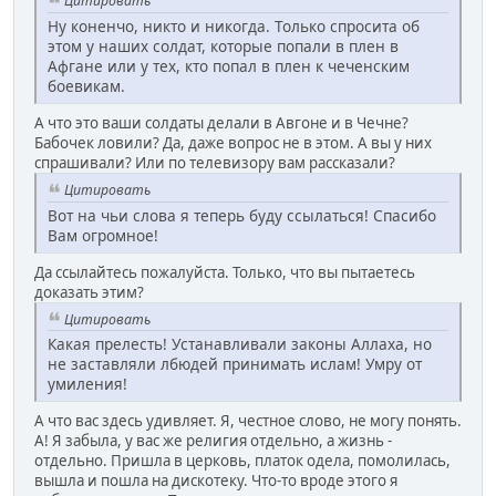
Цитировать
Ну коненчо, никто и никогда. Только спросита об
этом у наших солдат, которые попали в плен в
Афгане или у тех, кто попал в плен к чеченским
боевикам.
А что это ваши солдаты делали в Авгоне и в Чечне?
Бабочек ловили? Да, даже вопрос не в этом. А вы у них
спрашивали? Или по телевизору вам рассказали?
Цитировать
Вот на чьи слова я теперь буду ссылаться! Спасибо
Вам огромное!
Да ссылайтесь пожалуйста. Только, что вы пытаетесь
доказать этим?
Цитировать
Какая прелесть! Устанавливали законы Аллаха, но
не заставляли лбюдей принимать ислам! Умру от
умиления!
А что вас здесь удивляет. Я, честное слово, не могу понять.
А! Я забыла, у вас же религия отдельно, а жизнь -
отдельно. Пришла в церковь, платок одела, помолилась,
вышла и пошла на дискотеку. Что-то вроде этого я