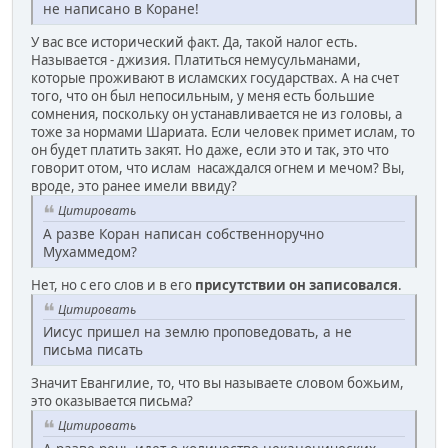
не написано в Коране!
У вас все исторический факт. Да, такой налог есть.
Называется - джизия. Платиться немусульманами,
которые проживают в исламских государствах. А на счет
того, что он был непосильным, у меня есть большие
сомнения, поскольку он устанавливается не из головы, а
тоже за нормами Шариата. Если человек примет ислам, то
он будет платить закят. Но даже, если это и так, это что
говорит отом, что ислам насаждался огнем и мечом? Вы,
вроде, это ранее имели ввиду?
Цитировать
А разве Коран написан собственноручно
Мухаммедом?
Нет, но с его слов и в его
присутствии он записовался
.
Цитировать
Иисус пришел на землю проповедовать, а не
письма писать
Значит Евангилие, то, что вы называете словом божьим,
это оказывается письма?
Цитировать