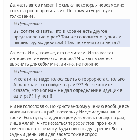
Да, часть аятов имеет. Но смысл некоторых невозможно
понять просто прочитав их. Поэтому и существует
толкование.
Цитировать
Вы хотите сказать, что в Коране есть другое
представление о рае? Там же говорится о гуриях и
пышногрудых девицах!!! Так че значит это не так?
Да, есть. И вы, похоже, его не читали. И что вас так
интересует именно этот вопрос? Что вы пытаетесь
выяснить для себя? Мне, лично, не понятно.
Цитировать
И кстати не надо голословить о террористах. Только
Аллах знает кто пойдет в рай???? Вы че хотите
сказать, что Бог нам не дал определение идущих в
ад и рай? Ну нет!!!
Я и не голословлю. По христианскому учению вообще все
должны попасть в рай, поскольку Иисус искупил ваши
грехи. Есть путь, следуя котрому, человек попадет в рай,
инша Аллаh. А что касаеться террористов, про них я
ничего сказать не могу. Куда они попадут , решит Бог в
Судный День. Или для вас это тоже вопрос
первостепенной важности?