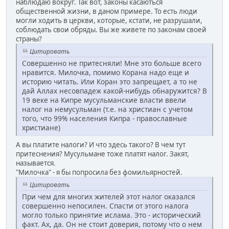
наблюдаю вокруг. Так вот, законы касаються
общественной жизни, в даном примере. То есть люди
могли ходить в церкви, которые, кстати, не разрушали,
соблюдать свои обряды. Вы же живете по законам своей
страны?
Цитировать
Совершенно не притесняли! Мне это больше всего
нравится. Милочка, помимо Корана надо еще и
историю читать. Или Коран это запрещает, а то не
дай Аллах несовпадеж какой-нибудь обнаружится? В
19 веке на Кипре мусульманские власти ввели
налог на немусульман (т.е. на христиан с учетом
того, что 99% населения Кипра - православные
христиане)
А вы платите налоги? И что здесь такого? В чем тут
притеснения? Мусульмане тоже платят налог. Закят,
называется.
"Милочка" - я бы попросила без фомильярностей.
Цитировать
При чем для многих жителей этот налог оказался
совершенно непосилен. Спасти от этого налога
могло только принятие ислама. Это - исторический
факт. Ах, да. Он не стоит доверия, потому что о нем