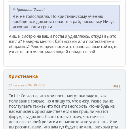
Цитата: "Аиша"
Я и не голословлю. По христианскому учению
вообще все должны попасть в рай, поскольку Иисус
искупил ваши грехи.
Аиша, смотрю на ваши посты и удивляюсь, откуда вы это
взяли? Наверно много с бабтистами или протестантами
общались? Рекомендую посетить православные сайты, вы
узнаете, что очень мало людей попадет в рай...
Христианка
22 августа 2006, 18:28:22
#41
То LL
: Согласна, что мои посты могут выглядеть, как
поливание грязью, но я пишу то, что вижу. Разве вы не
послтупаете также? Что позитивного хоть кто-нибудь из
вас написал о христианстве? если вы пришли на этот
форум, вы должны быть готовы к тому, что ничего
лестного о своей религии вы можете и не услышать. Или
вы рассчитывали, что вам тут будут внимать, раскрыв рты,