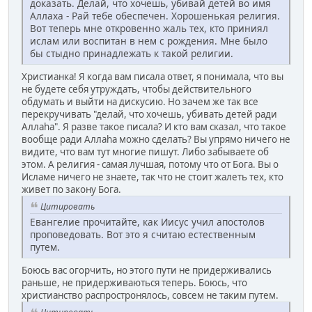
доказать. Делай, что хочешь, убивай детей во имя
Аллаха - Рай тебе обеспечен. Хорошенькая религия.
Вот теперь мне откровенно жаль тех, кто приниял
ислам или воспитан в нем с рождения. Мне было
бы стыдно принадлежать к такой религии.
Христианка! Я когда вам писала ответ, я понимала, что вы
не будете себя утруждать, чтобы действительного
обдумать и выйти на дискусию. Но зачем же так все
перекручивать "делай, что хочешь, убивать детей ради
Аллаhа". Я разве такое писала? И кто вам сказал, что такое
вообще ради Аллаhа можно сделать? Вы упрямо ничего не
видите, что вам тут многие пишут. Либо забываете об
этом. А религия - самая лучшая, потому что от Бога. Вы о
Исламе ничего не знаете, так что не стоит жалеть тех, кто
живет по закону Бога.
Цитировать
Евангелие прочитайте, как Иисус учил апостолов
проповедовать. Вот это я считаю естественным
путем.
Боюсь вас огорчить, но этого пути не придерживались
раньше, не придерживаються теперь. Боюсь, что
христианство распростронялось, совсем не таким путем.