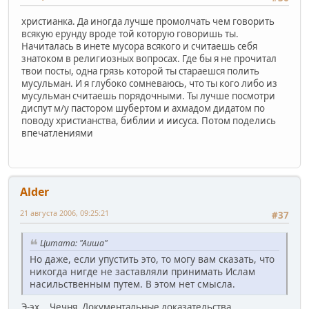
христианка. Да иногда лучше промолчать чем говорить
всякую ерунду вроде той которую говоришь ты.
Начиталась в инете мусора всякого и считаешь себя
знатоком в религиозных вопросах. Где бы я не прочитал
твои посты, одна грязь которой ты стараешся полить
мусульман. И я глубоко сомневаюсь, что ты кого либо из
мусульман считаешь порядочными. Ты лучше посмотри
диспут м/у пастором шубертом и ахмадом дидатом по
поводу христианства, библии и иисуса. Потом поделись
впечатлениями
Alder
21 августа 2006, 09:25:21
#37
Цитата: "Аиша"
Но даже, если упустить это, то могу вам сказать, что
никогда нигде не заставляли принимать Ислам
насильственным путем. В этом нет смысла.
Э-эх... Чечня. Документальные доказательства.