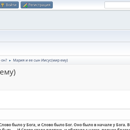
Войти
Регистрация
 он?
Мария и ее сын Иисус(мир ему)
►
ему)
Слово было у Бога, и Слово было Бог. Оно было в начале у Бога. В
 быть ... И Слово стало плотию, и обитало с нами, полное благо