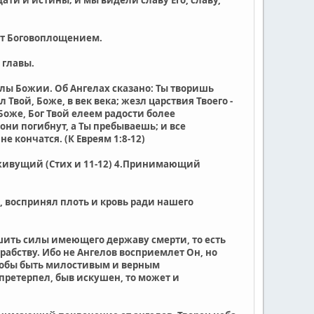
ают Боговоплощением.
 главы.
гелы Божии. Об Ангелах сказано: Ты творишь
вой, Боже, в век века; жезл царствия Твоего -
Боже, Бог Твой елеем радости более
 они погибнут, а Ты пребываешь; и все
не кончатся. (К Евреям 1:8-12)
но живущий (Стих и 11-12) 4.Принимающий
м, воспринял плоть и кровь ради нашего
ишить силы имеющего державу смерти, то есть
рабству. Ибо не Ангелов восприемлет Он, но
чтобы быть милостивым и верным
претерпел, быв искушен, то может и