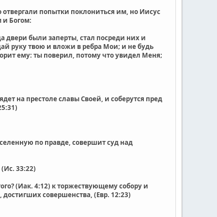
о отвергали попытки поклониться им, но Иисус
 и Богом:
да двери были заперты, стал посреди них и
ай руку твою и вложи в ребра Мои; и не будь
орит ему: ты поверил, потому что увидел Меня;
ядет на престоле славы Своей, и соберутся пред
5:31)
вселенную по правде, совершит суд над
(Ис. 33:22)
ого? (Иак. 4:12) к торжествующему собору и
 достигших совершенства, (Евр. 12:23)