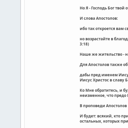
Но Я - Господь Бог твой 
И слова Апостолов:
ибо так откроется вам с
но возрастайте в благо
3:18)
Наше же жительство - н
Для Апостолов также об
дабы пред именем Иисус
Иисус Христос в славу Бо
Ко Мне обратитесь, и бу
неизменное, что предо 
В проповеди Апостолов 
И будет: всякий, кто пр
остальных, которых приз