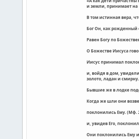
«А как дети причастны 
и земли, принимает на 
В том истинная вера, чт
Бог Он, как рожденный 
Равен Богу по Божеств
О Божестве Иисуса гов
Иисус принимал покло
и, войдя в дом, увидел
золото, ладан и смирну.
Бывшие же в лодке подо
Когда же шли они возвес
поклонились Ему. (Мф. 
и, увидев Его, поклонил
Они поклонились Ему и 