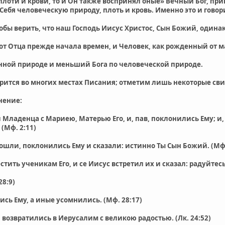
плоти и крови, то и Он также воспринял оные» Вечный Бог, п
Себя человеческую природу, плоть и кровь. Именно это и гово
обы верить, что наш Господь Иисус Христос, Сын Божий, одинако
от Отца прежде начала времен, и Человек, как рожденный от ма
енной природе и меньший Бога по человеческой природе.
орится во многих местах Писания; отметим лишь некоторые св
нение:
и Младенца с Мариею, Матерью Его, и, пав, поклонились Ему; и
 (Мф. 2:11)
шли, поклонились Ему и сказали: истинно Ты Сын Божий. (Мф.
тить ученикам Его, и се Иисус встретил их и сказал: радуйтесь
28:9)
ись Ему, а иные усомнились. (Мф. 28:17)
возвратились в Иерусалим с великою радостью. (Лк. 24:52)