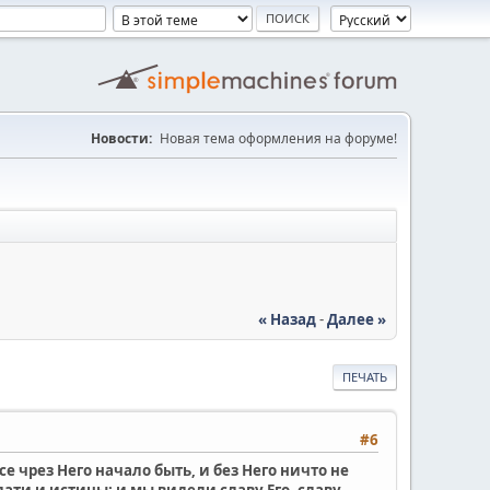
Новости:
Новая тема оформления на форуме!
« Назад
-
Далее »
ПЕЧАТЬ
#6
се чрез Него начало быть, и без Него ничто не
дати и истины; и мы видели славу Его, славу,