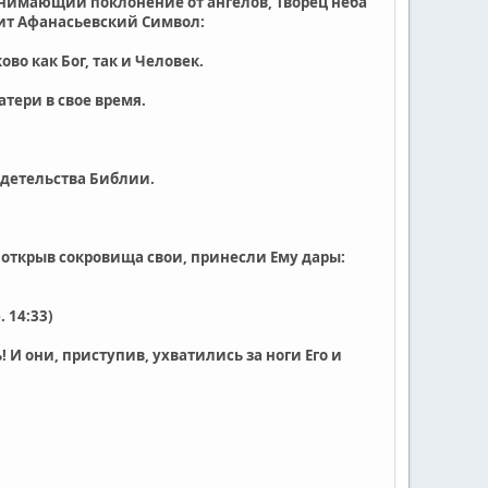
ринимающий поклонение от ангелов, Творец неба
рит Афанасьевский Символ:
во как Бог, так и Человек.
тери в свое время.
идетельства Библии.
, открыв сокровища свои, принесли Ему дары:
 14:33)
! И они, приступив, ухватились за ноги Его и