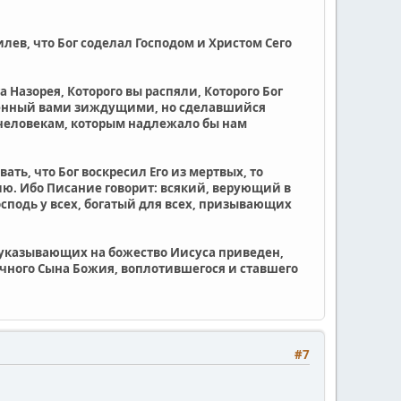
илев, что Бог соделал Господом и Христом Сего
 Назорея, Которого вы распяли, Которого Бог
реженный вами зиждущими, но сделавшийся
о человекам, которым надлежало бы нам
ть, что Бог воскресил Его из мертвых, то
ию. Ибо Писание говорит: всякий, верующий в
осподь у всех, богатый для всех, призывающих
 указывающих на божество Иисуса приведен,
ечного Сына Божия, воплотившегося и ставшего
#7