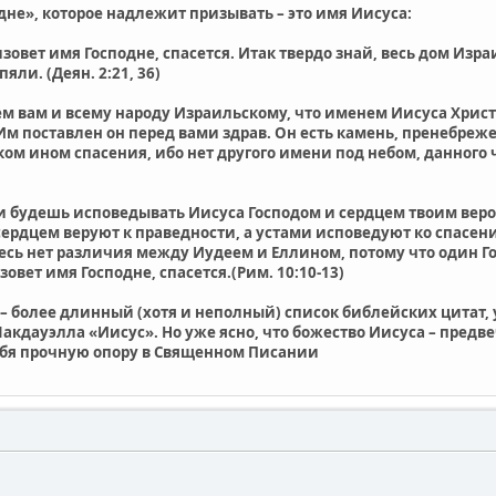
дне», которое надлежит призывать – это имя Иисуса:
изовет имя Господне, спасется. Итак твердо знай, весь дом Изра
яли. (Деян. 2:21, 36)
сем вам и всему народу Израильскому, что именем Иисуса Христа
 Им поставлен он перед вами здрав. Он есть камень, пренеб
в ком ином спасения, ибо нет другого имени под небом, данног
)
 будешь исповедывать Иисуса Господом и сердцем твоим верова
сердцем веруют к праведности, а устами исповедуют ко спасен
десь нет различия между Иудеем и Еллином, потому что один Г
изовет имя Господне, спасется.(Рим. 10:10-13)
 более длинный (хотя и неполный) список библейских цитат,
акдауэлла «Иисус». Но уже ясно, что божество Иисуса – предв
ебя прочную опору в Священном Писании