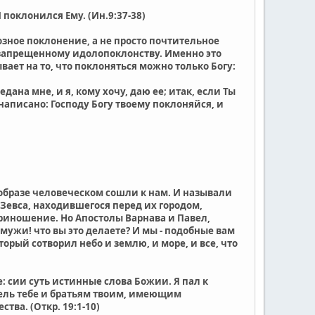
И поклонился Ему. (Ин.9:37-38)
зное поклонение, а не просто почтительное
к запрещенному идолопоклонству. Именно это
вает на то, что поклоняться можно только Богу:
дана мне, и я, кому хочу, даю ее; итак, если Ты
 написано: Господу Богу твоему поклоняйся, и
в образе человеческом сошли к нам. И называли
 Зевса, находившегося перед их городом,
приношение. Но Апостолы Варнава и Павел,
мужи! что вы это делаете? И мы - подобные вам
орый сотворил небо и землю, и море, и все, что
: сии суть истинные слова Божии. Я пал к
итель тебе и братьям твоим, имеющим
тва. (Откр. 19:1-10)