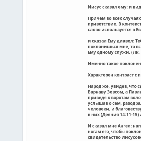
Иисус сказал ему: и вид
Причем во всех случаях
приветствие. В контекс
слово используется в Е
и сказал Ему диавол: Те
поклонишься мне, то все
Ему одному служи. (Лк. 
Именно такое поклонен
Характерен контраст с 
Народ же, увидев, что 
Варнаву Зевсом, а Павл
приведя к воротам воло
услышав о сем, разодра
человеки, и благовеств
в них (Деяния 14:11-15)
И сказал мне Ангел: на
ногам его, чтобы покло
свидетельство Иисусово;