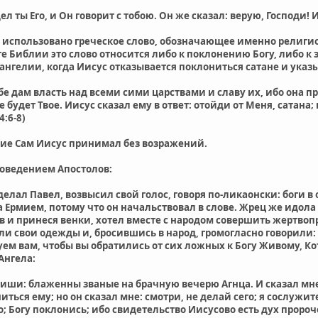
ел ты Его, и Он говорит с тобою. Он же сказал: верую, Господи! 
 использовано греческое слово, обозначающее именно религио
те Библии это слово относится либо к поклонению Богу, либо 
вангелии, когда Иисус отказывается поклониться сатане и указы
бе дам власть над всеми сими царствами и славу их, ибо она пре
 будет Твое. Иисус сказал ему в ответ: отойди от Меня, сатана;
4:6-8)
ие Сам Иисус принимал без возражений.
поведением Апостолов:
сделал Павел, возвысил свой голос, говоря по-ликаонски: боги 
а Ермием, потому что он начальствовал в слове. Жрец же идола
в и принеся венки, хотел вместе с народом совершить жертво
ли свои одежды и, бросившись в народ, громогласно говорили: 
уем вам, чтобы вы обратились от сих ложных к Богу Живому, Кот
 Ангела:
пиши: блаженны званые на брачную вечерю Агнца. И сказал мне
ниться ему; но он сказал мне: смотри, не делай сего; я сослуж
 Богу поклонись; ибо свидетельство Иисусово есть дух пророчес