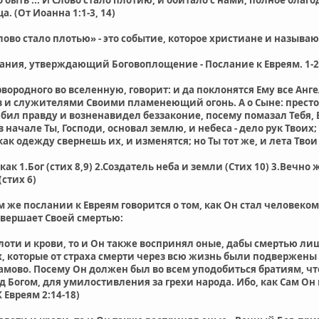
а. (От Иоанна 1:1-3, 14)
 слово стало плотью» - это событие, которое христиане и назыв
ания, утверждающий Боговоплощение - Послание к Евреям. 1-2
рвородного во вселенную, говорит: и да поклонятся Ему все Ан
и служителями Своими пламенеющий огонь. А о Сыне: престол Т
бил правду и возненавидел беззаконие, посему помазал Тебя, 
в начале Ты, Господи, основал землю, и небеса - дело рук Твоих;
как одежду свернешь их, и изменятся; но Ты тот же, и лета Твои 
как 1.Бог (стих 8,9) 2.Создатель неба и земли (Стих 10) 3.Веч
стих 6)
м же послании к Евреям говорится о том, как Он стал человеко
овершает Своей смертью:
лоти и крови, то и Он также воспринял оные, дабы смертью л
х, которые от страха смерти через всю жизнь были подвержены 
амово. Посему Он должен был во всем уподобиться братиям, 
Богом, для умилостивления за грехи народа. Ибо, как Сам Он 
Евреям 2:14-18)