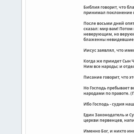
Библия говорит, что бл
принимал поклонение к
После восьми дней опят
сказал: мир вам! Потом
неверующим, но верующи
блаженны невидевшие и
Иисус заявлял, что име
Когда же приидет Сын Ч
Ним все народы; и отдел
Писание говорит, что э
Но Господь пребывает в
народами по правоте. (Пс
Ибо Господь - судия наш,
Един Законодатель и Су
церкви первенцев, напис
Именно Бог, и никто ин