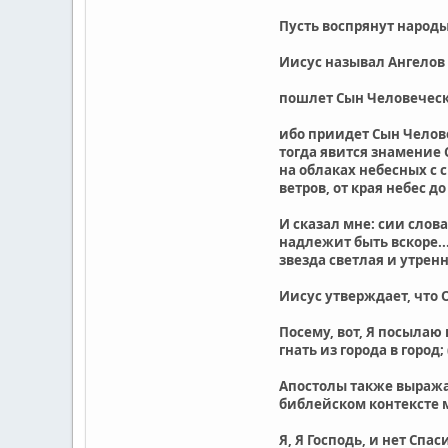
Пусть воспрянут народы
Иисус называл Ангелов
пошлет Сын Человечески
ибо приидет Сын Челове
тогда явится знамение 
на облаках небесных с 
ветров, от края небес до
И сказал мне: сии слов
надлежит быть вскоре...
звезда светлая и утрення
Иисус утверждает, что 
Посему, вот, Я посылаю
гнать из города в город;
Апостолы также выражаю
библейском контексте м
Я, Я Господь, и нет Спас