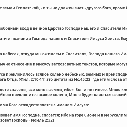
от земли Египетской, - и ты не должен знать другого бога, кроме
вободный вход в вечное Царство Господа нашего и Спасителя Иис
дати и познании Господа нашего и Спасителя Иисуса Христа. Ему
а небесах, откуда мы ожидаем и Спасителя, Господа нашего Иису
ычно отнесение к Иисусу ветхозаветных текстов, которые могут
а преклонилось всякое колено небесных, земных и преисподни
га Отца. (Фил. 2:10-11) это цитата из Ис.45:23, где этим слова от
дете спасены, все концы земли, ибо я Бог, и нет иного. Мною кл
Мною преклонится всякое колено, Мною будет клясться всякий я
имя Бога отождествляется с именем Иисуса:
изовет имя Господне, спасется; ибо на горе Сионе и в Иерусалиме
овет Господь. (Иоиль 2:32)