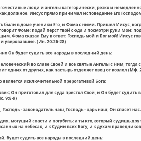
агочестивые люди и ангелы категорически, резко и немедленн
ак должное. Иисус прямо принимал исповедание Его Господом
ь были в доме ученики Его, и Фома с ними. Пришел Иисус, ког
 говорит Фоме: подай перст твой сюда и посмотри руки Мои; под
м. Фома сказал Ему в ответ: Господь мой и Бог мой! Иисус гов
 уверовавшие. (Ин. 20:26-28)
нно Он будет судить все народы в последний день:
еловеческий во славе Своей и все святые Ангелы с Ним, тогда с
ит одних от других, как пастырь отделяет овец от козлол (Мф. 2
то является исключительной прерогативой Бога:
овек; Он приготовил для суда престол Свой, и Он будет судить 
. 9:8-9)
 Господь - законодатель наш, Господь - царь наш; Он спасет нас. 
дия, могущий спасти и погубить; а ты кто,который судишь друг
анных на небесах, и к Судии всех Богу, и к духам праведников,
ой, будет судить все народы в последний день: