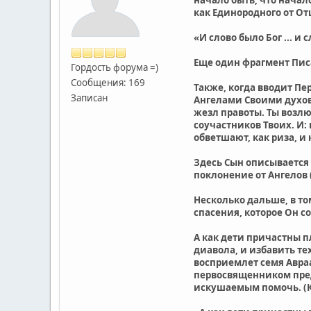
как Единородного от Отц
«И слово было Бог ... и
Еще один фрагмент Пис
Гордость форума =)
Сообщения: 169
Также, когда вводит Пе
Записан
Ангелами Своими духов 
жезл правоты. Ты возлю
соучастников Твоих. И: 
обветшают, как риза, и 
Здесь Сын описывается 
поклонение от Ангелов (
Несколько дальше, в то
спасения, которое Он с
А как дети причастны п
диавола, и избавить те
восприемлет семя Авра
первосвященником пред 
искушаемым помочь. (К 