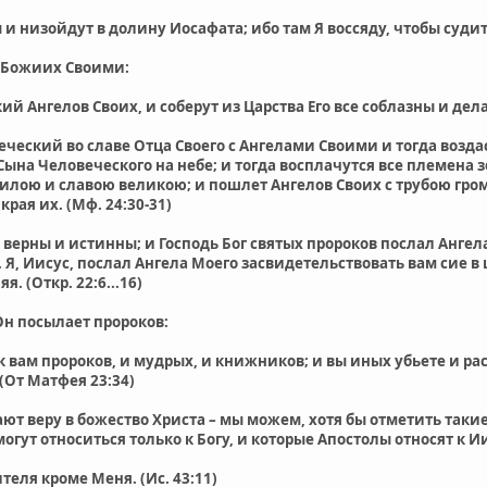
 и низойдут в долину Иосафата; ибо там Я воссяду, чтобы судит
 Божиих Своими:
й Ангелов Своих, и соберут из Царства Его все соблазны и де
ческий во славе Отца Своего с Ангелами Своими и тогда воздас
Сына Человеческого на небе; и тогда восплачутся все племена
силою и славою великою; и пошлет Ангелов Своих с трубою гром
 края их. (Мф. 24:30-31)
а верны и истинны; и Господь Бог святых пророков послал Ангел
 Я, Иисус, послал Ангела Моего засвидетельствовать вам сие в 
я. (Откр. 22:6...16)
Он посылает пророков:
 к вам пророков, и мудрых, и книжников; и вы иных убьете и ра
 (От Матфея 23:34)
т веру в божество Христа – мы можем, хотя бы отметить такие 
огут относиться только к Богу, и которые Апостолы относят к И
ителя кроме Меня. (Ис. 43:11)