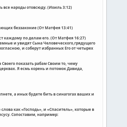
ь все народы отовсюду. (Иоиль 3:12)
лающих беззаконие (От Матфея 13:41)
т каждому по делам его. (От Матфея 16:27)
 земные и увидят Сына Человеческого,грядущего
огласною, и соберут избранных Его от четырех
а Своего показать рабам Своим то, чему
церквах. Я есмь корень и потомок Давида,
спнете, а иных будете бить в синагогах ваших и
слова как «Господь», и «Спаситель», которые в
исусу. Сопоставим, например: