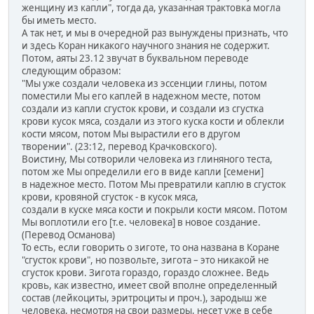
женщину из капли", тогда да, указанная трактовка могла
бы иметь место.
А так нет, и мы в очередной раз вынуждены признать, что
и здесь Коран никакого научного знания не содержит.
Потом, аяты 23.12 звучат в буквальном переводе
следующим образом:
"Мы уже создали человека из эссенции глины, потом
поместили Мы его каплей в надежном месте, потом
создали из капли сгусток крови, и создали из сгустка
крови кусок мяса, создали из этого куска кости и облекли
кости мясом, потом Мы вырастили его в другом
творении". (23:12, перевод Крачковского).
Воистину, Мы сотворили человека из глиняного теста,
потом же Мы определили его в виде капли [семени]
в надежное место. Потом Мы превратили каплю в сгусток
крови, кровяной сгусток - в кусок мяса,
создали в куске мяса кости и покрыли кости мясом. Потом
Мы воплотили его [т.е. человека] в новое создание.
(Перевод Османова)
То есть, если говорить о зиготе, то она названа в Коране
"сгусток крови", но позвольте, зигота – это никакой не
сгусток крови. Зигота гораздо, гораздо сложнее. Ведь
кровь, как известно, имеет свой вполне определенный
состав (лейкоциты, эритроциты и проч.), зародыш же
человека, несмотря на свои размеры, несет уже в себе