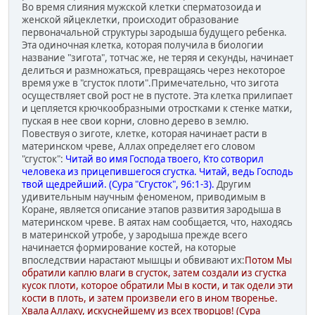
Во время слияния мужской клетки сперматозоида и
женской яйцеклетки, происходит образование
первоначальной структуры зародыша будущего ребенка.
Эта одиночная клетка, которая получила в биологии
название "зигота", тотчас же, не теряя и секунды, начинает
делиться и размножаться, превращаясь через некоторое
время уже в "сгусток плоти".Примечательно, что зигота
осуществляет свой рост не в пустоте. Эта клетка прилипает
и цепляется крючкообразными отростками к стенке матки,
пуская в нее свои корни, словно дерево в землю.
Повествуя о зиготе, клетке, которая начинает расти в
материнском чреве, Аллах определяет его словом
"сгусток":
Читай во имя Господа твоего, Кто сотворил
человека из прицепившегося сгустка. Читай, ведь Господь
твой щедрейший. (Сура "Сгусток", 96:1-3).
Другим
удивительным научным феноменом, приводимым в
Коране, является описание этапов развития зародыша в
материнском чреве. В аятах нам сообщается, что, находясь
в материнской утробе, у зародыша прежде всего
начинается формирование костей, на которые
впоследствии нарастают мышцы и обвивают их:
Потом Мы
обратили каплю влаги в сгусток, затем создали из сгустка
кусок плоти, которое обратили Мы в кости, и так одели эти
кости в плоть, и затем произвели его в ином творенье.
Хвала Аллаху, искуснейшему из всех творцов! (Сура