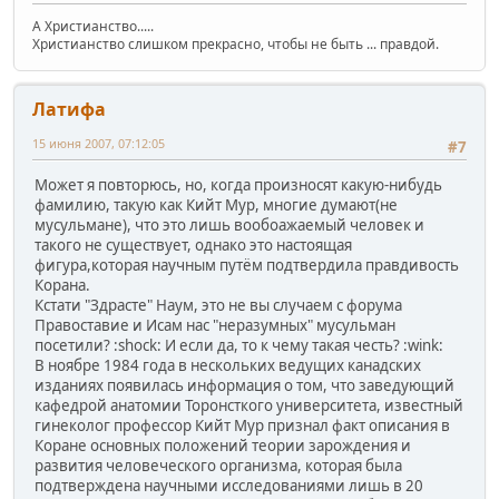
А Христианство.....
Христианство слишком прекрасно, чтобы не быть ... правдой.
Латифа
15 июня 2007, 07:12:05
#7
Может я повторюсь, но, когда произносят какую-нибудь
фамилию, такую как Кийт Мур, многие думают(не
мусульмане), что это лишь вообоажаемый человек и
такого не существует, однако это настоящая
фигура,которая научным путём подтвердила правдивость
Корана.
Кстати "Здрасте" Наум, это не вы случаем с форума
Правоставие и Исам нас "неразумных" мусульман
посетили? :shock: И если да, то к чему такая честь? :wink:
В ноябре 1984 года в нескольких ведущих канадских
изданиях появилась информация о том, что заведующий
кафедрой анатомии Торонсткого университета, известный
гинеколог профессор Кийт Мур признал факт описания в
Коране основных положений теории зарождения и
развития человеческого организма, которая была
подтверждена научными исследованиями лишь в 20