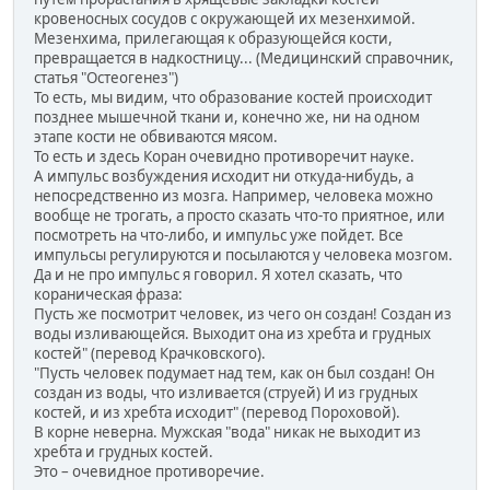
кровеносных сосудов с окружающей их мезенхимой.
Мезенхима, прилегающая к образующейся кости,
превращается в надкостницу... (Медицинский справочник,
статья "Остеогенез")
То есть, мы видим, что образование костей происходит
позднее мышечной ткани и, конечно же, ни на одном
этапе кости не обвиваются мясом.
То есть и здесь Коран очевидно противоречит науке.
А импульс возбуждения исходит ни откуда-нибудь, а
непосредственно из мозга. Например, человека можно
вообще не трогать, а просто сказать что-то приятное, или
посмотреть на что-либо, и импульс уже пойдет. Все
импульсы регулируются и посылаются у человека мозгом.
Да и не про импульс я говорил. Я хотел сказать, что
кораническая фраза:
Пусть же посмотрит человек, из чего он создан! Создан из
воды изливающейся. Выходит она из хребта и грудных
костей" (перевод Крачковского).
"Пусть человек подумает над тем, как он был создан! Он
создан из воды, что изливается (струей) И из грудных
костей, и из хребта исходит" (перевод Пороховой).
В корне неверна. Мужская "вода" никак не выходит из
хребта и грудных костей.
Это – очевидное противоречие.