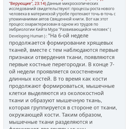
"Верующие", 23:14)
Данные микроскопических
исследований свидетельствуют: процессы роста нового
человека в материнской утробе протекают точь-в-точь с
упоминаниями аятов Священной книги. Вот как этот
процесс охарактеризован в одном из трудов по
эмбриологии Кийта Мура "Развивающийся человек" (
"На 6-ой неделе
Developing Human ) :
продолжается формирование хрящевых
тканей, вместе с тем наблюдаются первые
признаки отвердения ткани, появляются
первые костные перегородки. В конце 7-
ой недели проявляется окостенение
длинных костей. В то время как кости
продолжают формироваться, мышечные
клетки выделяются из околокостной
ткани и образуют мышечную ткань,
которая группируется в стороне от ткани,
окружающей кости. Таким образом,
мышечные ткани разделяются и
формируют две группы мышц,