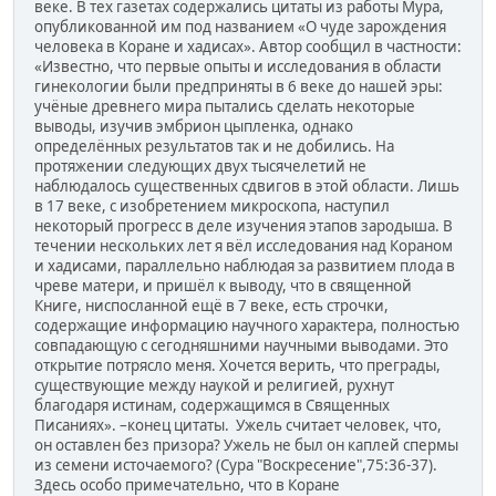
веке. В тех газетах содержались цитаты из работы Мура,
опубликованной им под названием «О чуде зарождения
человека в Коране и хадисах». Автор сообщил в частности:
«Известно, что первые опыты и исследования в области
гинекологии были предприняты в 6 веке до нашей эры:
учёные древнего мира пытались сделать некоторые
выводы, изучив эмбрион цыпленка, однако
определённых результатов так и не добились. На
протяжении следующих двух тысячелетий не
наблюдалось существенных сдвигов в этой области. Лишь
в 17 веке, с изобретением микроскопа, наступил
некоторый прогресс в деле изучения этапов зародыша. В
течении нескольких лет я вёл исследования над Кораном
и хадисами, параллельно наблюдая за развитием плода в
чреве матери, и пришёл к выводу, что в священной
Книге, ниспосланной ещё в 7 веке, есть строчки,
содержащие информацию научного характера, полностью
совпадающую с сегодняшними научными выводами. Это
открытие потрясло меня. Хочется верить, что преграды,
существующие между наукой и религией, рухнут
благодаря истинам, содержащимся в Священных
Писаниях». –конец цитаты. Ужель считает человек, что,
он оставлен без призора? Ужель не был он каплей спермы
из семени источаемого? (Сура "Воскресение",75:36-37).
Здесь особо примечательно, что в Коране