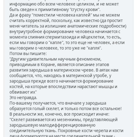
информацию обо всем человеке целиком, и не может
быть сведен к примитивному "сгустку крови".
Да и фразу "поместили человека каплей" мы не можем
считать корректной, поскольку, как известно (да простит
меня читатель за излишние анатомические подробности)
внутриутробное формирование человека начинается с
момента слияния спермитазоида и яйцеклетки, то есть,
если мы говорим о "капле", то это еще не человек, а если
мы говорим о человеке, то это уже не "капля".
Потом вы пишите:
"Другим удивительным научным феноменом,
приводимым в Коране, является описание этапов
развития зародыша в материнском чреве. В аятах нам
сообщается, что, находясь в материнской утробе, у
зародыша прежде всего начинается формирование
костей, на которые впоследствии нарастают мышцы и
обвивают их"
Это неправда.
По-вашему получается, что вначале у зародыша
образуется голый скелет, и только потом все остальное!
В реальности же, конечно, все происходит иначе:
"Скелет развивается из мезенхимы, представляющей
зародышевую малодифференцированную
соединительную ткань. Покровные кости черепа и кости
лица формируются на месте соединительной ткани -