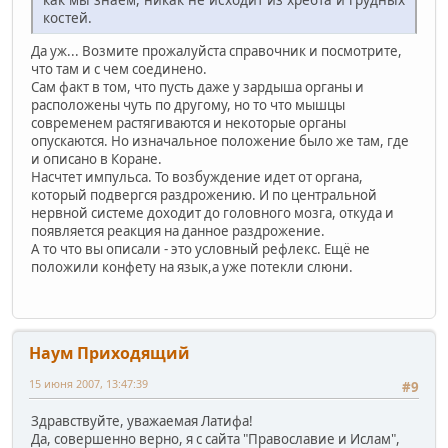
костей.
Да уж... Возмите прожалуйста справочник и посмотрите,
что там и с чем соединено.
Сам факт в том, что пусть даже у зардыша органы и
расположены чуть по другому, но то что мышцы
современем растягиваются и некоторые органы
опускаются. Но изначальное положение было же там, где
и описано в Коране.
Насчтет импульса. То возбуждение идет от органа,
который подвергся раздрожению. И по центральной
нервной системе доходит до головного мозга, откуда и
появляется реакция на данное раздрожение.
А то что вы описали - это условный рефлекс. Ещё не
положили конфету на язык,а уже потекли слюни.
Наум Приходящий
15 июня 2007, 13:47:39
#9
Здравствуйте, уважаемая Латифа!
Да, совершенно верно, я с сайта "Православие и Ислам",