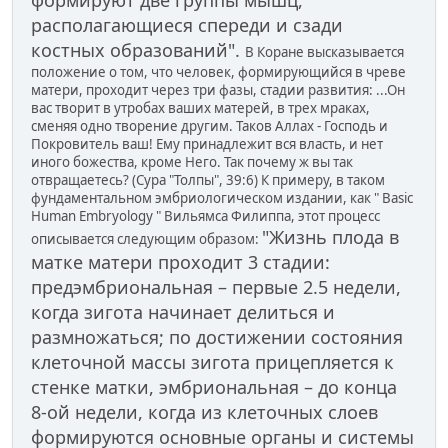
располагающиеся спереди и сзади
костных образований".
В Коране высказывается
положение о том, что человек, формирующийся в чреве
матери, проходит через три фазы, стадии развития: ...Он
вас творит в утробах ваших матерей, в трех мраках,
сменяя одно творение другим. Таков Аллах - Господь и
Покровитель ваш! Ему принадлежит вся власть, и нет
иного божества, кроме Него. Так почему ж вы так
отвращаетесь? (Сура "Толпы", 39:6) К примеру, в таком
фундаментальном эмбриологическом издании, как " Basic
Human Embryology " Вильямса Филиппа, этот процесс
"Жизнь плода в
описывается следующим образом:
матке матери проходит 3 стадии:
предэмбриональная – первые 2.5 недели,
когда зигота начинает делиться и
размножаться; по достижении состояния
клеточной массы зигота прицепляется к
стенке матки, эмбриональная – до конца
8-ой недели, когда из клеточных слоев
формируются основные органы и системы