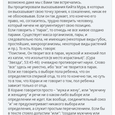
возможно даже мы с Вами там встречались.
Вы процитировали высказывания Кийта Мура, в которых
он высказывает свою точку зрения, к сожалению, никак ее
не обосновывая. Если он так думает, это конечно его
право, но, согласитесь, трудно поверить человеку,
который ничем не аргументирует свою позицию.
Если говорить о "парах", то отнюдь не все живое создано
парами. Существует масса организмов, пары, и
следовательно пола, не имеющих (некоторые виды губок,
простейшие, микроорганизмы, некоторые виды растений
и пр.). То есть Коран, говоря:
"Поистине, Он творит все в парах, мужской и женский пол
из капли, что изольется (в место израстанья)". (Сура
"Звезда", 53:45-46) очевидно противоречит науке. Слово
"все" здесь не уместно, ибо "все" не творится в парах.
Если же говорить о выборе пола ребенка, что он
определяется спермой отца, то это то конечно так, но суть
то в том, что Коран и не говорит о том, пол ребенка
зависит только от отца.
В Коране говорится просто – "мужа и жену", или "мужчину
и женщину" и речи ни о каком-либо выборе или
определении не идет. Как вообще, соединительный союз
"и" не предусматривает никакого выбора или
определения, а служит простым перечислением. Если бы
в тексте стояло допустим "или": "создали мужчину или