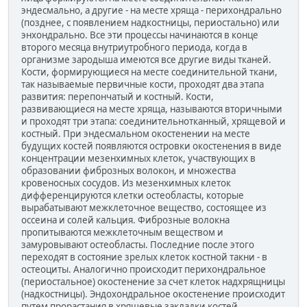
эндесмально, а другие - на месте хряща - перихондрально
(позднее, с появлением надкостницы, периостально) или
энхондрально. Все эти процессы начинаются в конце
второго месяца внутриутробного периода, когда в
организме зародыша имеются все другие виды тканей.
Кости, формирующиеся на месте соединительной ткани,
так называемые первичные кости, проходят два этапа
развития: перепончатый и костный. Кости,
развивающиеся на месте хряща, называются вторичными
и проходят три этапа: соединительнотканный, хрящевой и
костный. При эндесмальном окостенении на месте
будущих костей появляются островки окостенения в виде
концентрации мезенхимных клеток, участвующих в
образовании фиброзных волокон, и множества
кровеносных сосудов. Из мезенхимных клеток
дифференцируются клетки остеобласты, которые
вырабатывают межклеточное вещество, состоящее из
оссеина и солей кальция. Фиброзные волокна
пропитываются межклеточным веществом и
замуровывают остеобласты. Последние после этого
переходят в состояние зрелых клеток костной такни - в
остеоциты. Аналогично происходит перихондральное
(периостальное) окостенение за счет клеток надхрящницы
(надкостницы). Эндохондральное окостенение происходит
путем прорастания в хрящевые закладки костей