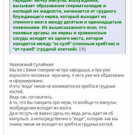
передаёт яичку импульс возбуждения,
вызывает образование сперматозоидов и
носящей их жидкости, начинается от грудного
блуждающего нерва, который выходит из
спинного мозга между десятым и одиннадцатым
позвонками. Из вышесказанного ясно, что
половые органы, их нервы и кровеносные
сосуды исходят из одного места, которое
находится между "ас-сулб" (спинным хребтом) и
"ат-траиб" (грудной клеткой).
[/b]
Уважаемый Сулайман!
Мы же с Вами говорим не про зародыша, а про уже
взрослого человека - мужчину. У него уже все образовано
и сформировано.
И его "вода" никак не изливается из хребта и грудных
костей.
Ведь так, согласитесь.
А то, что Вы говорить про нерв, то вообще-то импульс
возбуждения исходит из мозга.
Да и по суть не важен здесь он, ведь речь идет не об
импульсе. а непосредственно о "воде", которая. как мы
знаем, никак не исходит из хребта и грудных костей.