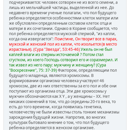
подчеркивается: человек сотворен не из всего семени, а
лишь из мельчайшей частицы, выделенной из нее. До
недавнего времени ученые полагали, что пол будущего
ребенка определяется особенностями клеток матери или
же обусловлен определенным составом клеток отца и
матери в их сочетании. Однако в Коране сообщается, что
пол ребенка определяется мужской спермой, "из капли,
когда она извергается":
Поистине, Он творит все в парах,
мужской и женский пол из капли, что изольется (в место
израстанья). (Сура "Звезда", 53:45-46)
Ужель он не был
каплей влаги из спермы источаемой ? Потом стал
сгустком, из коего Господь сотворил его и соразмерил. И
так извел из него пару: мужчину и женщину? (Сура
"Воскресение", 75: 37-39)
Фактором, определяющим пол
будущего младенца, являются хромосомы. В
формировании организма человека участвуют 46
хромосом, две из них ответственны за его пол и обе они
поступают из организма отца. Эти две хромосомы у
мужчин обозначаются как Х Y , а у женщины – ХХ. Нет
никаких сомнений в том, что до середины 20-го века, то
есть до того времени, когда появилась генетика,
человечеству не были известны столь тонкие механизмы
зарождения будущей жизни. Напротив, во многих
культурах бытовало мнение о том, что пол будущего
ребенка определяется в женском организме.