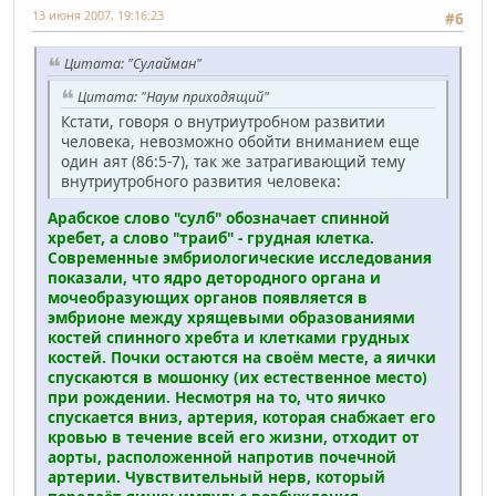
13 июня 2007, 19:16:23
#6
Цитата: "Сулайман"
Цитата: "Наум приходящий"
Кстати, говоря о внутриутробном развитии
человека, невозможно обойти вниманием еще
один аят (86:5-7), так же затрагивающий тему
внутриутробного развития человека:
Арабское слово "сулб" обозначает спинной
хребет, а слово "траиб" - грудная клетка.
Современные эмбриологические исследования
показали, что ядро детородного органа и
мочеобразующих органов появляется в
эмбрионе между хрящевыми образованиями
костей спинного хребта и клетками грудных
костей. Почки остаются на своём месте, а яички
спускаются в мошонку (их естественное место)
при рождении. Несмотря на то, что яичко
спускается вниз, артерия, которая снабжает его
кровью в течение всей его жизни, отходит от
аорты, расположенной напротив почечной
артерии. Чувствительный нерв, который