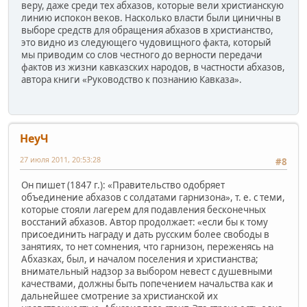
веру, даже среди тех абхазов, которые вели христианскую
линию испокон веков. Насколько власти были циничны в
выборе средств для обращения абхазов в христианство,
это видно из следующего чудовищного факта, который
мы приводим со слов честного до верности передачи
фактов из жизни кавказских народов, в частности абхазов,
автора книги «Руководство к познанию Кавказа».
НеуЧ
27 июля 2011, 20:53:28
#8
Он пишет (1847 г.): «Правительство одобряет
объединение абхазов с солдатами гарнизона», т. е. с теми,
которые стояли лагерем для подавления бесконечных
восстаний абхазов. Автор продолжает: «если бы к тому
присоединить награду и дать русским более свободы в
занятиях, то нет сомнения, что гарнизон, переженясь на
Абхазках, был, и началом поселения и христианства;
внимательный надзор за выбором невест с душевными
качествами, должны быть попечением начальства как и
дальнейшее смотрение за христианской их