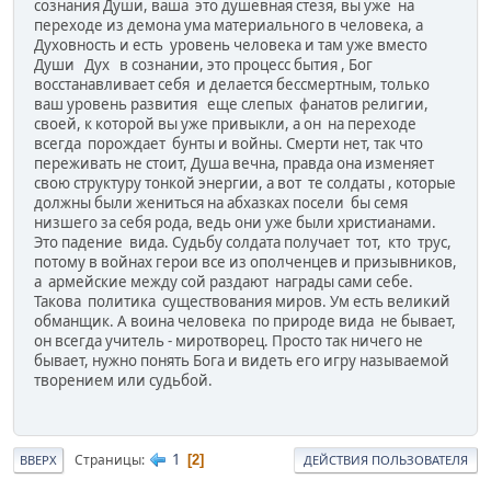
сознания Души, ваша это душевная стезя, вы уже на
переходе из демона ума материального в человека, а
Духовность и есть уровень человека и там уже вместо
Души Дух в сознании, это процесс бытия , Бог
восстанавливает себя и делается бессмертным, только
ваш уровень развития еще слепых фанатов религии,
своей, к которой вы уже привыкли, а он на переходе
всегда порождает бунты и войны. Смерти нет, так что
переживать не стоит, Душа вечна, правда она изменяет
свою структуру тонкой энергии, а вот те солдаты , которые
должны были жениться на абхазках посели бы семя
низшего за себя рода, ведь они уже были христианами.
Это падение вида. Судьбу солдата получает тот, кто трус,
потому в войнах герои все из ополченцев и призывников,
а армейские между сой раздают награды сами себе.
Такова политика существования миров. Ум есть великий
обманщик. А воина человека по природе вида не бывает,
он всегда учитель - миротворец. Просто так ничего не
бывает, нужно понять Бога и видеть его игру называемой
творением или судьбой.
1
Страницы
2
ВВЕРХ
ДЕЙСТВИЯ ПОЛЬЗОВАТЕЛЯ