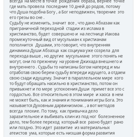
всегда на месте в точке рождения образа, вернее точке
где мать провела последние 10 дней до родов, потому
что Душа подобна Богу , а Бог неподвижен, творение это
его грезы во сне .
Судьбу не изменить, значит все , что дано Абхазам как
приграничной переходной стадии из ислама в
христианство, будет совершено и на лестнице Иакова
промежуточный вид от мусульман к христианам
пополнится Душами, это говорит, что внутренняя
динамика Души Абзазца как социума уже созрела для
перехода выше , но другие мусульмане этого понять не
могут, они по прежнему на уровне Джихада внешнего и
внутреннего . Судьбы то написаны Богом наперед и мы
отработав свою берем судьбу впереди идущего, а отдаем
свою сзади идущему. Значит в параллельном мире кого
то будут обращать насильно в христианство, потом он
привыкнет и по мере успокоения Души примет все это с
гордостью. Все относительно в этом мире и хаоса в нем
не может быть, как и знания и понимания игры Бога. Это
называется Духовным дарвинизмом. , а вот методов
всегда плохие. По тому, как привычка дело
заразительное и выбивать клин из под ног болезненное
дело, тем более переход который все разно будет рано
или поздно. Это идет развитие из материальных
атеистов ума, которые есть низшая форма развития