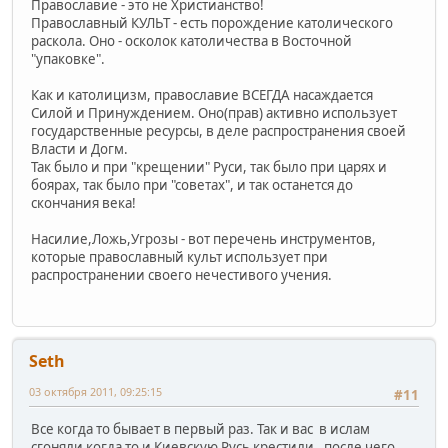
Православие - это не Христианство!
Православный КУЛЬТ - есть порождение католического
раскола. Оно - осколок католичества в Восточной
"упаковке".
Как и католицизм, православие ВСЕГДА насаждается
Силой и Принуждением. Оно(прав) активно использует
государственные ресурсы, в деле распространения своей
Власти и Догм.
Так было и при "крещении" Руси, так было при царях и
боярах, так было при "советах", и так останется до
скончания века!
Насилие,Ложь,Угрозы - вот перечень инструментов,
которые православный культ использует при
распространении своего нечестивого учения.
Seth
03 октября 2011, 09:25:15
#11
Все когда то бывает в первый раз. Так и вас в ислам
сгоняли когда то и Киевскую Русь крестили , после чего