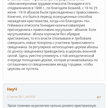
«Миссионерскими трудами епископа Геннадия и его
сподвижников в 1888 г., по благодати Божией, с 18 по 29
июня - 1918 абхазов были присоединены к православию».
Конечно, это было в период экзекуционных способов
насаждения христианства, когда «по благодати» ген.
Геймана и епископа Геннадия казачья кавалерия
присоединяла к православию мусульман - абхазов. Если
мусульманина - абхаза хоронили без обрядов
христианских, то его власти откапывали и требовали
совершить новые похороны с участием православного
священника. За регулярное непосещение церкви абхазы
по доносу священника приводились в церковь военной
силой. Здесь уместно упомянуть о той анекдотической
очереди посещения церкви, которая устанавливалась по
соглашению со священниками между горцами, чтобы
церковь не пустела.
НеуЧ
27 июля 2011, 20:53:02
#7
Такое гонение на религию сильно роняло христианскую