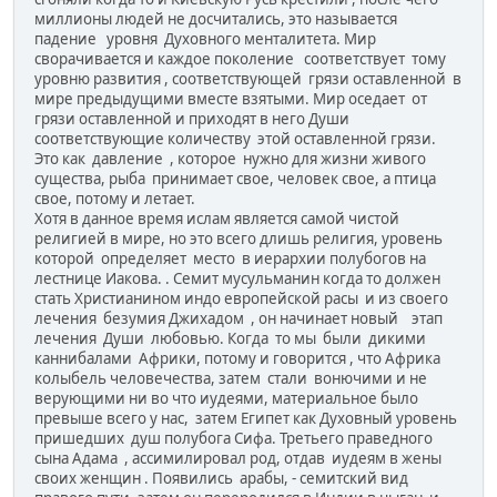
миллионы людей не досчитались, это называется
падение уровня Духовного менталитета. Мир
сворачивается и каждое поколение соответствует тому
уровню развития , соответствующей грязи оставленной в
мире предыдущими вместе взятыми. Мир оседает от
грязи оставленной и приходят в него Души
соответствующие количеству этой оставленной грязи.
Это как давление , которое нужно для жизни живого
существа, рыба принимает свое, человек свое, а птица
свое, потому и летает.
Хотя в данное время ислам является самой чистой
религией в мире, но это всего длишь религия, уровень
которой определяет место в иерархии полубогов на
лестнице Иакова. . Семит мусульманин когда то должен
стать Христианином индо европейской расы и из своего
лечения безумия Джихадом , он начинает новый этап
лечения Души любовью. Когда то мы были дикими
каннибалами Африки, потому и говорится , что Африка
колыбель человечества, затем стали вонючими и не
верующими ни во что иудеями, материальное было
превыше всего у нас, затем Египет как Духовный уровень
пришедших душ полубога Сифа. Третьего праведного
сына Адама , ассимилировал род, отдав иудеям в жены
своих женщин . Появились арабы, - семитский вид