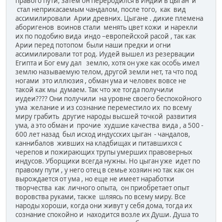
правого пути, затем он переродился в Индии в цыган и
стал неприкасаемым чандалом, после того, как вид
ассимилировали Арии древних. Цыгане . дикие племена
аборигенов воинов стали менять цвет кожи и нарекли
их по подобию вида индо –европейской расой , так как
Арии перед потопом были наши предки и огни
ассимилировали тот род. Иудей вышел из резервации
Египта и Бог ему дал землю, хотя он уже как особь имел
землю называемую телом, другой земли нет, та что под
ногами это иллюзия , обман ума и человек вовсе не
такой как мы думаем. Так что же тогда получили
иудеи???? Они получили на уровне своего беспокойного
ума желание и из сознание переместило их по всему
миру грабить другие народы высшей точкой развития
ума, а это обман и прочие худшие качества вида , а 500 -
600 лет назад был исход индусских цыган - чандалов,
каннибалов живших на кладбищах и питавшихся с
черепов и пожирающих трупы умерших правоверных
индусов. Уборщики всегда нужны. Но цыган уже идет по
правому пути , у него отец в семье хозяин но так как он
вырождается от ума , но еще не имеет наработки
творчества как личного опыта, он приобретает опыт
воровства руками, также шляясь по всему миру. Все
народы хороши, когда они живут у себя дома, тогда их
сознание спокойно и находится возле их Души. Душа то