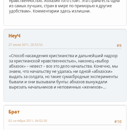
нравственностью. Абхазия того стоит. Эта страна есть одна
из самых лучших, стран в мире по приморью я другие
удобствам». Комментарии здесь излишни.
НеуЧ
27 июля 2011, 20:53:52
#9
«Способ насаждения христианства и дальнейший надзор
за христианской нравственностью», наконец «выбор
абхазок» – невест – все это дело начальства. Конечно, мы
знаем, что начальству не удалась ни одной «абхазски»
выдать за солдата, но такие сумасбродные эксперименты
бывали и они вызывали бунты: абхазов вынуждали
вырезать начальников и неповинных «женихов»...
Брат
02 октября 2011, 04:02:50
#10