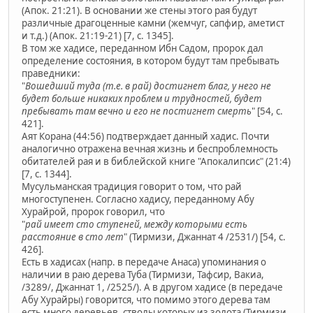
(Апок. 21:21). В основании же стены этого рая будут
различные драгоценные камни (жемчуг, сапфир, аметист
и т.д.) (Апок. 21:19-21) [7, c. 1345].
В том же хадисе, переданном Ибн Садом, пророк дал
определение состояния, в котором будут там пребывать
праведники:
"
Вошедший туда (т.е. в рай) достигнет благ, у него не
будет больше никаких проблем и трудностей, будет
пребывать там вечно и его не постигнет смерть
" [54, c.
421].
Аят Корана (44:56) подтверждает данный хадис. Почти
аналогично отражена вечная жизнь и беспроблемность
обитателей рая и в библейской книге "Апокалипсис" (21:4)
[7, c. 1344].
Мусульманская традиция говорит о том, что рай
многоступенен. Согласно хадису, переданному Абу
Хурайрой, пророк говорил, что
"
рай имеет сто ступеней, между которыми есть
расстояние в сто лет
" (Тирмизи, Джаннат 4 /2531/) [54, c.
426].
Есть в хадисах (напр. в передаче Анаса) упоминания о
наличии в раю дерева Туба (Тирмизи, Тафсир, Вакиа,
/3289/, Джаннат 1, /2525/). А в другом хадисе (в передаче
Абу Хурайры) говорится, что помимо этого дерева там
есть много деревьев, стволы которых из золота (Тирмизи,