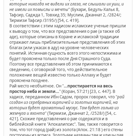
которые никогда не видели их глаза, не слышали их уши, и
не имели их помыслы и мечты
" (Бухари, Бедуль-Хальк 8,
Тафсир, Саджда 1, Товхид 35; Муслим, Джаннат 2, /2824/;
Тирмизи Тафсир /3195/) [54, с. 419].
В соответствии с этим хадисом исламские ученые пришли
к выводу о том, что все представления о рае (а также об
аде), которые описаны в Коране и исламской традиции
отражают лишь приблизительные представления об этих
благах (или ужасах в аду) на уровне человеческих
понятий. Истинная сущность всего этого непостижима и
будет прояснена только после Дня Страшного Суда.
Поэтому все представления об этом принимаются к
сведению, с оговоркой того, что действительное
положение вещей известно только Аллаху и будет
прояснена позднее.
Рай место необъятное. Он "
...простирается на весь
простор неба и земли...
" (Коран, 57:21) [23, c. 447]. В
хадисе, переданном Ибн Садом, пророк говорил, что "
рай
создан из серебряных кирпичей и золотых кирпичей, на
которых будет ароматный мускус. Там будет галька из
жемчуга и яхонта
" (Тирмизи, Джаннат 2, /2528/) [54, с.
421]. Схожие представления о рае содержатся и в
библейской книге "Апокалипсис". Там, также говорится о
том, что тот город (рай) из золота (Апок. 21:18 ) его стены
построены из ясписа. Золотыми названы там и улицы рая