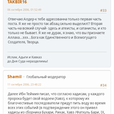
TAKBIR16
06 октября 2006, 01:52:49
#33
Отвечаю:Алдер-к тебе адресованна только первая часть
поста. Я же не просто так абзац сильно выделил!? Вторая
часть-на всякий случай- здесь и атеисты, и сатанисты, и кто
только не бывает. Я же не дурак, я знаю, что вы признаете
Аллаха...эээ...Бога как Единственного и Всемогущего
Создателя, Творца.
Ислам, Адыги и Кавказ
до Дня Суда неразделимы!
Shamil
Глобальный модератор
11 октября 2006, 23:48:22
#34
Далее Ибн Теймия писал, что согласно хадисам, у каждого
пророка будет свой водоем (Хавз), к которому их
благочестивые последователи придут пить воду во время
всех этих событий (в подтверждение этого он привел
хадисы из сборника Бухари, Рикак, Хавз /Фатхуль Бари, IX,