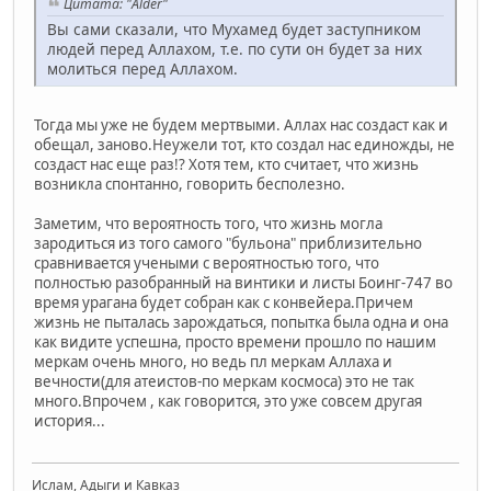
Цитата: "Alder"
Вы сами сказали, что Мухамед будет заступником
людей перед Аллахом, т.е. по сути он будет за них
молиться перед Аллахом.
Тогда мы уже не будем мертвыми. Аллах нас создаст как и
обещал, заново.Неужели тот, кто создал нас единожды, не
создаст нас еще раз!? Хотя тем, кто считает, что жизнь
возникла спонтанно, говорить бесполезно.
Заметим, что вероятность того, что жизнь могла
зародиться из того самого "бульона" приблизительно
сравнивается учеными с вероятностью того, что
полностью разобранный на винтики и листы Боинг-747 во
время урагана будет собран как с конвейера.Причем
жизнь не пыталась зарождаться, попытка была одна и она
как видите успешна, просто времени прошло по нашим
меркам очень много, но ведь пл меркам Аллаха и
вечности(для атеистов-по меркам космоса) это не так
много.Впрочем , как говорится, это уже совсем другая
история...
Ислам, Адыги и Кавказ