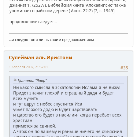
Джаннат 1, /2527/). Библейская книга "Апокалипсис" также
упоминает о райском дереве ( Апок. 22:2) [7, c. 1345].
продолжение следует...
...и следуют они лишь своим предположениям
Сулейман аль-Иристони
19 апреля 2007, 21:57:01
#35
Цитата: "Лавр"
Ни какого смысла в эсхатологии Ислама я не вижу!
Придет значит плохой и страшный дядя и будет
всех мучить
и тут вдруг с небес спустится Иса
убьет плохого дядю и будет царствовать
и царство его будет в насилии- когда перебьет всех
христиан
примется за свиней.
А чтож он по вашему и раньше ничего не объяснил
людям а просто "смылся"(да простит меня Господь) а