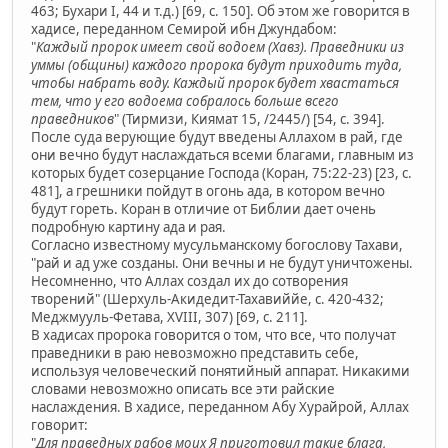
463; Бухари I, 44 и т.д.) [69, с. 150]. Об этом же говорится в
хадисе, переданном Семирой ибн Джундабом:
"
Каждый пророк имеет свой водоем (Хавз). Праведники из
уммы (общины) каждого пророка будут приходить туда,
чтобы набрать воду. Каждый пророк будет хвастаться
тем, что у его водоема собралось больше всего
праведников
" (Тирмизи, Киямат 15, /2445/) [54, c. 394].
После суда верующие будут введены Аллахом в рай, где
они вечно будут наслаждаться всеми благами, главным из
которых будет созерцание Господа (Коран, 75:22-23) [23, c.
481], а грешники пойдут в огонь ада, в котором вечно
будут гореть. Коран в отличие от Библии дает очень
подробную картину ада и рая.
Согласно известному мусульманскому богослову Тахави,
"рай и ад уже созданы. Они вечны и не будут уничтожены.
Несомненно, что Аллах создал их до сотворения
творений" (Шерхуль-Акидедит-Тахавиййе, с. 420-432;
Меджмууль-Фетава, XVIII, 307) [69, с. 211].
В хадисах пророка говорится о том, что все, что получат
праведники в раю невозможно представить себе,
используя человеческий понятийный аппарат. Никакими
словами невозможно описать все эти райские
наслаждения. В хадисе, переданном Абу Хурайрой, Аллах
говорит:
"
Для праведных рабов моих Я приготовил такие блага,