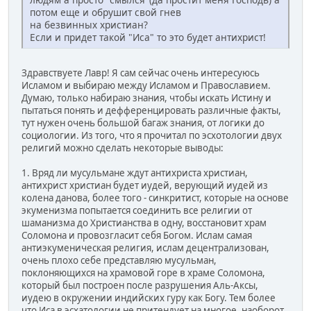
потом еще и обрушит свой гнев
на безвинных христиан?
Если и придет такой "Иса" то это будет антихрист!
Здравствуете Лавр! Я сам сейчас очень интересуюсь
Исламом и выбираю между Исламом и Православием.
Думаю, только набираю знания, чтобы искать Истину и
пытаться понять и дефференцировать различные факты,
тут нужен очень большой багаж знания, от логики до
социологии. Из того, что я прочитал по эсхотологии двух
религий можно сделать некоторые выводы:
1. Вряд ли мусульмане ждут антихриста христиан,
антихрист христиан будет иудей, верующий иудей из
колена данова, более того - синкритист, которые на основе
экуменизма попытается соединить все религии от
шаманизма до Христианства в одну, восстановит храм
Соломона и провозгласит себя Богом. Ислам самая
антиэкуменическая религия, ислам децентрализован,
очень плохо себе представляю мусульман,
поклоняющихся на храмовой горе в храме Соломона,
который был построен после разрушения Аль-Аксы,
иудею в окружении индийских гуру как Богу. Тем более
что Иса в эсхатологии не притендует на многое, наоборот,