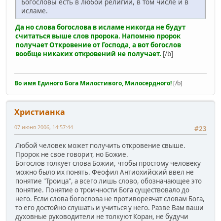
Богословы есть в любой религии, в том числе и в
исламе.
Да но слова богослова в исламе никогда не будут
считаться выше слов пророка. Напомню пророк
получает Откровение от Господа, а вот богослов
вообще никаких откровений не получает.
[/b]
Во имя Единого Бога Милостивого, Милосердного!
[/b]
Христианка
07 июня 2006, 14:57:44
#23
Любой человек может получить откровение свыше.
Пророк не свое говорит, но Божие.
Богослов толкует слова Божии, чтобы простому человеку
можно было их понять. Феофил Антиохийский ввел не
понятие "Троица", а всего лишь слово, обозначающее это
понятие. Понятие о троичности Бога существовало до
него. Если слова богослова не противореячат словам Бога,
то его достойно слушать и учиться у него. Разве Вам ваши
духовные руководители не толкуют Коран, не будучи