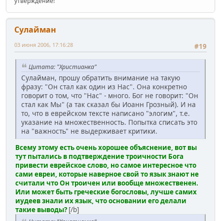
утверждение!
Сулайман
03 июня 2006, 17:16:28
#19
Цитата: "Христианка"
Сулайман, прошу обратить внимание на такую
фразу: "Он стал как один из Нас". Она конкретно
говорит о том, что "Нас" - много. Бог не говорит: "Он
стал как Мы" (а так сказал бы Иоанн Грозный). И на
то, что в еврейском тексте написано "элогим", т.е.
указание на множественность. Попытка списать это
на "важность" не выдерживает критики.
Всему этому есть очень хорошее объяснение, вот вы
тут пытались в подтверждение троичности Бога
привести еврейское слово, но самое интересное что
сами евреи, которые наверное свой то язык знают не
считали что Он троичен или вообще множественен.
Или может быть греческие богословы, лучше самих
иудеев знали их язык, что основании его делали
такие выводы?
[/b]