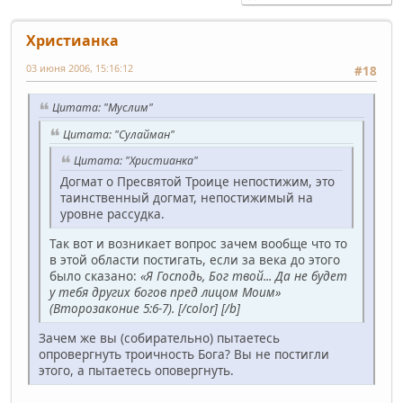
Христианка
03 июня 2006, 15:16:12
#18
Цитата: "Муслим"
Цитата: "Сулайман"
Цитата: "Христианка"
Догмат о Пресвятой Троице непостижим, это
таинственный догмат, непостижимый на
уровне рассудка.
Так вот и возникает вопрос зачем вообще что то
в этой области постигать, если за века до этого
было сказано:
«Я Господь, Бог твой... Да не будет
у тебя других богов пред лицом Моим»
(Второзаконие 5:6-7). [/color] [/b]
Зачем же вы (собирательно) пытаетесь
опровергнуть троичность Бога? Вы не постигли
этого, а пытаетесь оповергнуть.