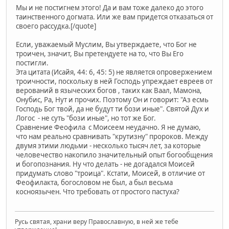
Мы и не постигнем этого! Да и вам тоже далеко до этого
таинственного догмата. Или же вам придется отказаться от
своего рассудка.[/quote]
Если, уважаемый Муслим, Вы утверждаете, что Бог не
троичен, значит, Вы претендуете на то, что Вы Его
постигли.
Эта цитата (Исайя, 44: 6, 45: 5) не является опровержением
троичности, поскольку в ней Господь упреждает евреев от
верований в языческих богов , таких как Ваал, Мамона,
Онубис, Ра, Нут и прочих. Поэтому Он и говорит: "Аз есмь
Господь Бог твой, да не будут ти бози иные". Святой Дух и
Логос - не суть "бози иные", но тот же Бог.
Сравнение Феофила с Моисеем неудачно. Я не думаю,
что нам реально сравнивать "крутизну" пророков. Между
двумя этими людьми - несколько тысяч лет, за которые
человечество накопило значительный опыт богообщения
и богопознания. Ну что делать - не догадался Моисей
придумать слово "троица". Кстати, Моисей, в отличие от
Феофилакта, богословом не был, а был весьма
косноязычен. Что требовать от простого пастуха?
Русь святая, храни веру Православную, в ней же тебе