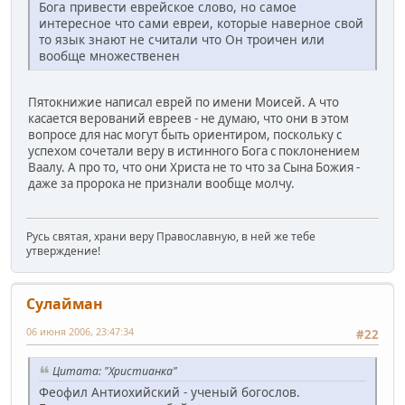
Бога привести еврейское слово, но самое
интересное что сами евреи, которые наверное свой
то язык знают не считали что Он троичен или
вообще множественен
Пятокнижие написал еврей по имени Моисей. А что
касается верований евреев - не думаю, что они в этом
вопросе для нас могут быть ориентиром, поскольку с
успехом сочетали веру в истинного Бога с поклонением
Ваалу. А про то, что они Христа не то что за Сына Божия -
даже за пророка не признали вообще молчу.
Русь святая, храни веру Православную, в ней же тебе
утверждение!
Сулайман
06 июня 2006, 23:47:34
#22
Цитата: "Христианка"
Феофил Антиохийский - ученый богослов.