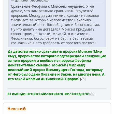
Цитата: "Христианка"
Сравнение Феофила с Моисеем неудачно. Я не
думаю, что нам реально сравнивать "крутизну"
пророков. Между двумя этими людьми - несколько
тысяч лет, за которые человечество накопило
значительный опыт богообщения и богопознания.
Ну что делать - не догадался Моисей придумать
слово "троица". Кстати, Моисей, в отличие от
Феофилакта, богословом не был, а был весьма
косноязычен. Что требовать от простого пастуха?
Да действительно сравнивать пророка Моисея (Мир
ему), пророчество которого подтверждали следующие
за ним пророки и вообще не пророка Феофила
действительно смешно. Моисей (Мир ему)
величайший пророк Всемогущего Господа, которому
от Него было дано Писание и Закон, на многие века. А
кто такой Феофил Антиохский? Пророк?
[/b]
Во имя Единого Бога Милостивого, Милосердного!
[/b]
Невский