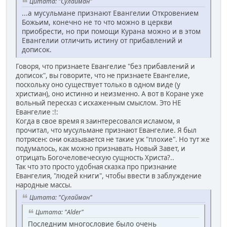
Цитата: "Сулайман"
...а мусульмане признают Евангелии Откровением
Божьим, конечно не то что можно в церкви
приобрести, но при помощи Курана можно и в этом
Евангелии отличить истину от прибавлений и
дописок.
Говоря, что признаете Евангелие "без прибавлений и
дописок", вы говорите, что не признаете Евангелие,
поскольку оно существует только в одном виде (у
христиан), оно истинно и неизменно. А вот в Коране уже
вольный пересказ с искаженным смыслом. Это НЕ
Евангелие :!:
Когда в свое время я заинтересовался исламом, я
прочитал, что мусульмане признают Евангелие. Я был
потрясен: они оказывается не такие уж "плохие". Но тут же
подумалось, как можно признавать Новый Завет, и
отрицать Богочеловеческую сущность Христа?..
Так что это просто удобная сказка про признание
Евангелия, "людей книги", чтобы ввести в заблуждение
народные массы.
Цитата: "Сулайман"
Цитата: "Alder"
Последним многословие было очень