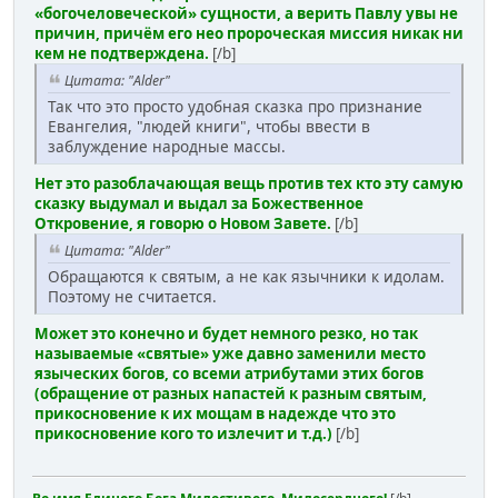
«богочеловеческой» сущности, а верить Павлу увы не
причин, причём его нео пророческая миссия никак ни
кем не подтверждена.
[/b]
Цитата: "Alder"
Так что это просто удобная сказка про признание
Евангелия, "людей книги", чтобы ввести в
заблуждение народные массы.
Нет это разоблачающая вещь против тех кто эту самую
сказку выдумал и выдал за Божественное
Откровение, я говорю о Новом Завете.
[/b]
Цитата: "Alder"
Обращаются к святым, а не как язычники к идолам.
Поэтому не считается.
Может это конечно и будет немного резко, но так
называемые «святые» уже давно заменили место
языческих богов, со всеми атрибутами этих богов
(обращение от разных напастей к разным святым,
прикосновение к их мощам в надежде что это
прикосновение кого то излечит и т.д.)
[/b]