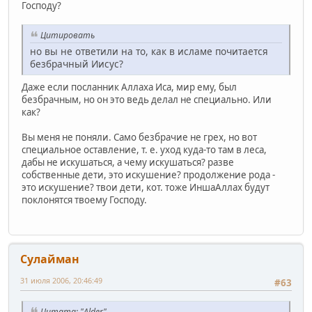
Господу?
Цитировать
но вы не ответили на то, как в исламе почитается
безбрачный Иисус?
Даже если посланник Аллаха Иса, мир ему, был
безбрачным, но он это ведь делал не специально. Или
как?
Вы меня не поняли. Само безбрачие не грех, но вот
специальное оставление, т. е. уход куда-то там в леса,
дабы не искушаться, а чему искушаться? разве
собственные дети, это искушение? продолжение рода -
это искушение? твои дети, кот. тоже ИншаАллах будут
поклонятся твоему Господу.
Сулайман
31 июля 2006, 20:46:49
#63
Цитата: "Alder"