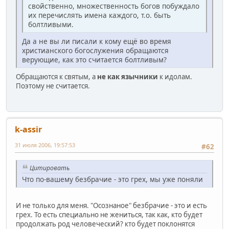
свойственно, множественность богов побуждало
их перечислять имена каждого, т.о. быть
болтливыми.
Да а не вы ли писали к кому ещё во время
христианского богослужения обращаются
верующие, как это считается болтливым?
Обращаются к святым, а
не как язычники
к идолам.
Поэтому не считается.
k-assir
31 июля 2006, 19:57:53
#62
Цитировать
Что по-вашему безбрачие - это грех, мы уже поняли
И не только для меня. "Осознаное" безбрачие - это и есть
грех. То есть специально не жениться, так как, кто будет
продолжать род человеческий? кто будет поклонятся