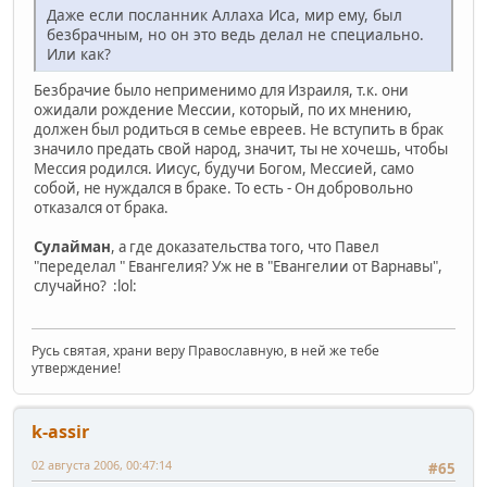
Даже если посланник Аллаха Иса, мир ему, был
безбрачным, но он это ведь делал не специально.
Или как?
Безбрачие было неприменимо для Израиля, т.к. они
ожидали рождение Мессии, который, по их мнению,
должен был родиться в семье евреев. Не вступить в брак
значило предать свой народ, значит, ты не хочешь, чтобы
Мессия родился. Иисус, будучи Богом, Мессией, само
собой, не нуждался в браке. То есть - Он добровольно
отказался от брака.
Сулайман
, а где доказательства того, что Павел
"переделал " Евангелия? Уж не в "Евангелии от Варнавы",
случайно? :lol:
Русь святая, храни веру Православную, в ней же тебе
утверждение!
k-assir
02 августа 2006, 00:47:14
#65