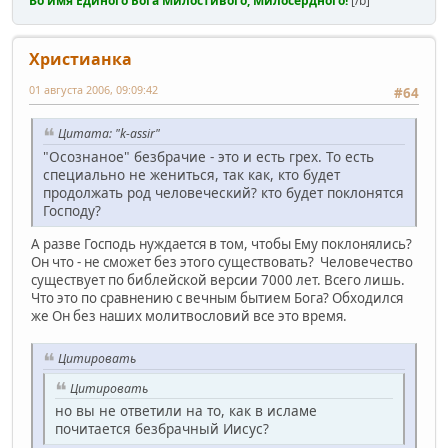
Во имя Единого Бога Милостивого, Милосердного!
[/b]
Христианка
01 августа 2006, 09:09:42
#64
Цитата: "k-assir"
"Осознаное" безбрачие - это и есть грех. То есть
специально не жениться, так как, кто будет
продолжать род человеческий? кто будет поклонятся
Господу?
А разве Господь нуждается в том, чтобы Ему поклонялись?
Он что - не сможет без этого существовать? Человечество
существует по библейской версии 7000 лет. Всего лишь.
Что это по сравнению с вечным бытием Бога? Обходился
же Он без наших молитвословий все это время.
Цитировать
Цитировать
но вы не ответили на то, как в исламе
почитается безбрачный Иисус?