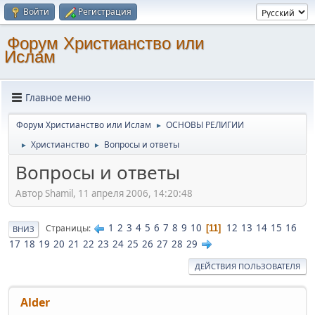
Войти
Регистрация
Форум Христианство или
Ислам
Главное меню
Форум Христианство или Ислам
ОСНОВЫ РЕЛИГИИ
►
Христианство
Вопросы и ответы
►
►
Вопросы и ответы
Автор Shamil, 11 апреля 2006, 14:20:48
1
2
3
4
5
6
7
8
9
10
12
13
14
15
16
Страницы
11
ВНИЗ
17
18
19
20
21
22
23
24
25
26
27
28
29
ДЕЙСТВИЯ ПОЛЬЗОВАТЕЛЯ
Alder