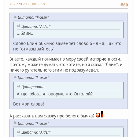
31 июля 2006, 08:56:59
#60
Цитата: "k-assir"
Цитата: "Alder"
...блин...
Слово блин обычно заменяет слово б - л - я. Так что
не "отмазывайтесь".
Знаете, каждый понимает в меру своей испорченности.
Поэтому можете думать что хотите, но я сказал "блин", и
ничего ругательного этим не подразумевал.
Цитата: "k-assir"
Цитировать
А где,
здесь
, я говорил, что Он злой?
Вот мои слова!
А рассказать вам сказку про белого бычка?
Цитата: "k-assir"
Цитата: "Alder"