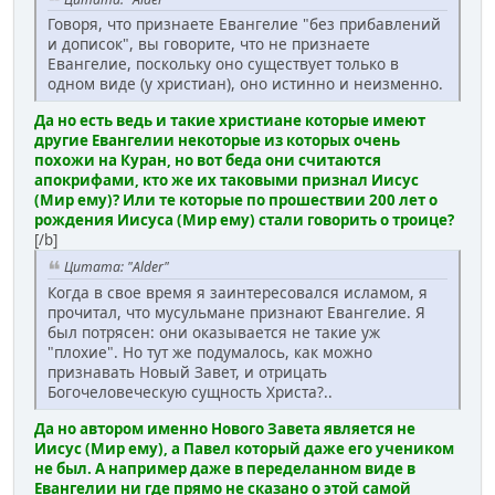
Говоря, что признаете Евангелие "без прибавлений
и дописок", вы говорите, что не признаете
Евангелие, поскольку оно существует только в
одном виде (у христиан), оно истинно и неизменно.
Да но есть ведь и такие христиане которые имеют
другие Евангелии некоторые из которых очень
похожи на Куран, но вот беда они считаются
апокрифами, кто же их таковыми признал Иисус
(Мир ему)? Или те которые по прошествии 200 лет о
рождения Иисуса (Мир ему) стали говорить о троице?
[/b]
Цитата: "Alder"
Когда в свое время я заинтересовался исламом, я
прочитал, что мусульмане признают Евангелие. Я
был потрясен: они оказывается не такие уж
"плохие". Но тут же подумалось, как можно
признавать Новый Завет, и отрицать
Богочеловеческую сущность Христа?..
Да но автором именно Нового Завета является не
Иисус (Мир ему), а Павел который даже его учеником
не был. А например даже в переделанном виде в
Евангелии ни где прямо не сказано о этой самой