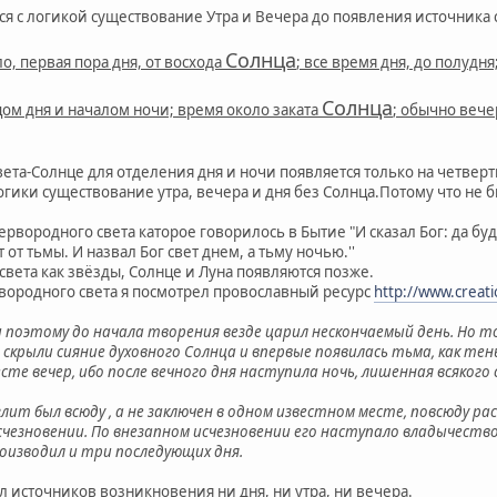
ся с логикой существование Утра и Вечера до появления источника 
Солнца
ло, первая пора дня, от восхода
; все время дня, до полудня
Солнца
цом дня и началом ночи; время около заката
; обычно вече
ета-Солнце для отделения дня и ночи появляется только на четвер
гики существование утра, вечера и дня без Солнца.Потому что не б
вородного света каторое говорилось в Бытие "И сказал Бог: да будет 
 от тьмы. И назвал Бог свет днем, а тьму ночью.''
вета как звёзды, Солнце и Луна появляются позже.
вородного света я посмотрел провославный ресурс
http://www.creati
5) и поэтому до начала творения везде царил нескончаемый день. Но
 скрыли сияние духовного Солнца и впервые появилась тьма, как тен
те вечер, ибо после вечного дня наступила ночь, лишенная всякого
ит был всюду , а не заключен в одном известном месте, повсюду рас
счезновении. По внезапном исчезновении его наступало владычество 
роизводил и три последующих дня.
л источников возникновения ни дня, ни утра, ни вечера.