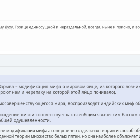
му Духу, Троице единосущной и нераздельной, всегда, ныне и присно, и во
Взрыва – модификация мифа о мировом яйце, из которого возник
кроют нам и черепаху на которой этой яйцо почивало).
мосовершенствующегося мира, воспроизводят индийских миф об
ождение жизни соответствует как всеобщим языческим басням о 
общей одушевленности.
 не модификация мифа а совершенно отдельная теории и способ о
данной теории множество белых пятен, но она наиболее объясняет 