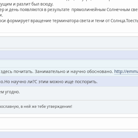
сущим и разлит был всюду.
чер и день появляются в результате прямолинейным Солнечным све
и.
си формирует вращение терминатора света и тени от Солнца.Тоесть
т здесь почитать. Занимательно и научно обосновано.
http://emma
но.Но научно ли?С этим можно ище поспорить.
ем угодно.
вославную, в ней же тебе утверждение!