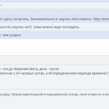
"
от здесь почитать. Занимательно и научно обосновано.
http://em
чно.Но научно ли?С этим можно ище поспорить.
с чем угодно.
- это до творения света, день - после.
тся не о 24-часовых сутках, а об определенном периоде времени ("
му Духу, Троице единосущной и нераздельной, всегда, ныне и присно, и во