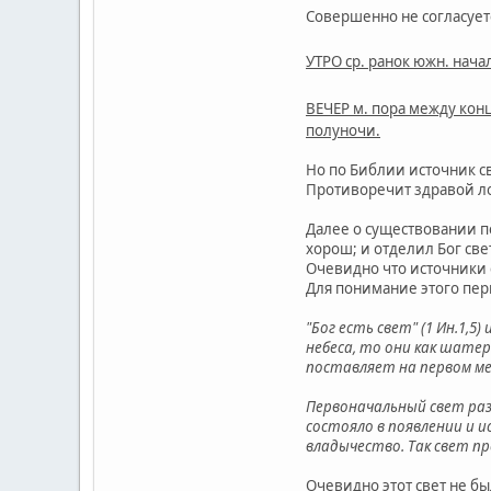
Совершенно не согласует
УТРО ср. ранок южн. нача
ВЕЧЕР м. пора между кон
полуночи.
Но по Библии источник св
Противоречит здравой ло
Далее о существовании пер
хорош; и отделил Бог свет
Очевидно что источники с
Для понимание этого пер
"Бог есть свет" (1 Ин.1,
небеса, то они как шатер
поставляет на первом мес
Первоначальный свет разл
состояло в появлении и и
владычество. Так свет п
Очевидно этот свет не бы