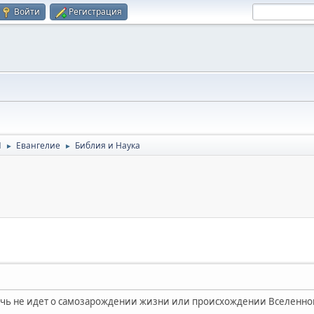
Войти
Регистрация
Я
Евангелие
Библия и Наука
►
►
ечь не идет о самозарождении жизни или происхождении Вселенной