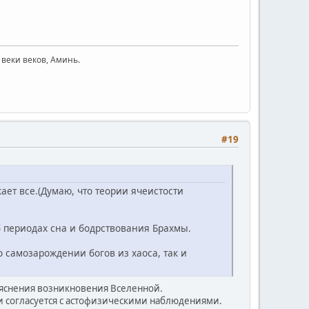
 веки веков, Аминь.
#19
ает все.(Думаю, что теории ячеистости
 периодах сна и бодрствования Брахмы.
самозарождении богов из хаоса, так и
бяснения возникновения Вселенной.
и согласуется с астофизическими наблюдениями.