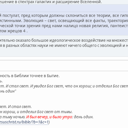
ешение в спектрах галактик и расширение Вселенной.
 постулат, пред которым должны склониться все теории, все гип
истинными. Эволюция – свет, освещающий все факты, траектория
ческой точки зрения пред нами налицо новая религия, пантеист
ом жрецов 4 .
тельно оказало большое идеологическое воздействие на множеств
я в разных областях науки не имеют ничего общего с эволюцией и н
ность в Библии точнее в Бытие.
ь.
вет. И стал свет. И увидел Бог свет, что он хорош; и отделил Бог св
нь один"
свет. И стал свет.
 он хорош, и отделил Бог свет от тьмы.
 а тьму ночью.
И был вечер, и было утро
: день один.
esuschrist.ru/bible/?b=1&c=1
)