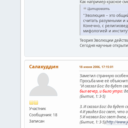
Как например красное см
Цитировать
"Эволюция – это общий
считать разумными и 
Конечно, с религиовед
мифологией и институт
Теория Эволюции действи
Сегодня научные открыти
Салахуддин
18 июня 2006, 17:15:01
Заметил странную особен
Просьба мне её объяснит
"И сказал Бог: да будет с
был вечер, и было утро:
де
(Бытие, 1: 3-5)
3. И сказал Бог: да будет 
Участник
4 И увидел Бог свет, что
Сообщения: 18
5 И назвал Бог свет днем,
Записан
(Бытие, 1: 3-5)(
http://www.j