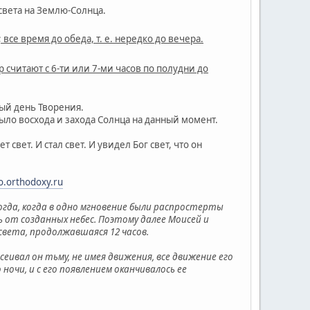
света на Землю-Солнца.
; все время до обеда, т. е. нередко до вечера.
р считают с 6-ти или 7-ми часов по полудни до
тый день Творения.
ыло восхода и захода Солнца на данный момент.
свет. И стал свет. И увидел Бог свет, что он
o.orthodoxy.ru
 тогда, когда в одно мгновение были распростерты
ь от созданных небес. Поэтому далее Моисей и
 света, продолжавшаяся 12 часов.
сеивал он тьму, не имея движения, все движение его
ночи, и с его появлением оканчивалось ее