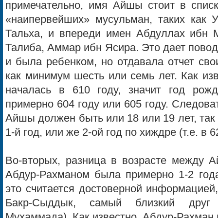
примечательно, имя Айшы стоит в списк
«наипервейших» мусульман, таких как 
Тальха, и впереди имен Абдуллах ибн
Талиба, Аммар ибн Ясира. Это дает повод
и была ребенком, но отдавала отчет сво
как минимум шесть или семь лет. Как из
началась в 610 году, значит год рож
примерно 604 году или 605 году. Следова
Айшы должен быть или 18 или 19 лет, так
1-й год, или же 2-ой год по хиждре (т.е. в 6
Во-вторых, разница в возрасте между 
Абдур-Рахманом была примерно 1-2 года
это считается достоверной информацией,
Бакр-Сыддык, самый близкий друг
Мухаммада). Как известно, Абдур-Рахман