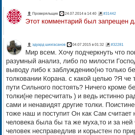
Проверяльщик
24.07.2014 в 14:40
#31442
Этот комментарий был запрещен д
эдуард шихгасанов
04.07.2015 в 01:32
#32281
Мир всем. Хочу подчеркнуть что п
разумный анализ, либо по милости Госпо
выводу либо к заблуждению(но только бе
толковании Корана. с какой целью ?Я че т
пути Сильного постоять? Ничего кроме бе
толки(не пересчитать ) и ведь истинно р
сами и ненавидят другие толки. Поистин
тоже наш и поступит Он как Сам считает
человека была бы та же муха,то и за ней
человек несправедлив и корыстен по при