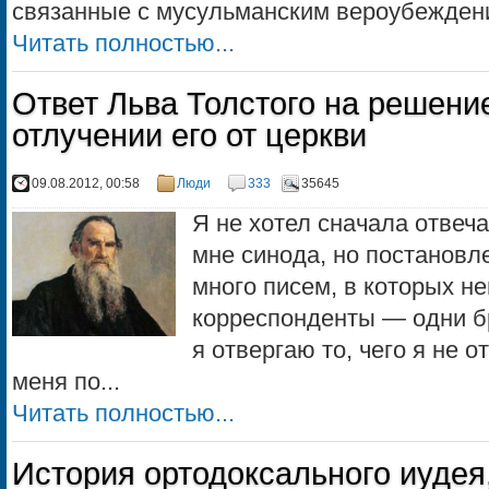
связанные с мусульманским вероубеждение
Читать полностью...
Ответ Льва Толстого на решени
отлучении его от церкви
09.08.2012, 00:58
Люди
333
35645
Я не хотел сначала отвеч
мне синода, но постановл
много писем, в которых н
корреспонденты — одни бр
я отвергаю то, чего я не 
меня по...
Читать полностью...
История ортодоксального иудея