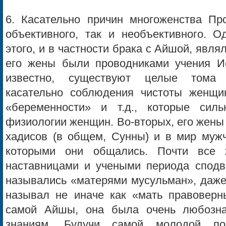
6. Касательно причин многоженства Про
объективного, так и необъективного. О
этого, и в частности брака с Айшой, явля
его жены были проводниками учения И
известно, существуют целые тома 
касательно соблюдения чистоты женщин
«беременности» и т.д., которые силь
физиологии женщин. Во-вторых, его жены
хадисов (в общем, Сунны) и в мир муж
которыми они общались. Почти все 
наставницами и учеными периода сподв
назывались «матерями мусульман», даже
называл не иначе как «мать правоверны
самой Айшы, она была очень любозн
знаниям. Будучи самой молодой п