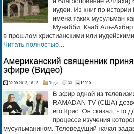
и благословение Аллаха) 
иудеи. Из книг по истори
имена таких мусульман ка
Мунабби, Кааб Аль-Ахбар 
в прошлом христианскими или иудейскими у
Читать полностью...
Американский священник приня
эфире (Видео)
02.09.2012, 18:12
Люди
33
19010
В эфир одной из телевизи
RAMADAN TV (США) дозво
его Крис. Он сказал, что д
процессе изучения которо
мусульманином. Телеведущий начал задав