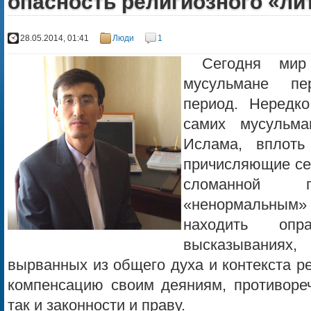
опасность религиозного «ли
28.05.2014, 01:41
Люди
1
Сегодня мир
мусульмане пе
период. Нередк
самих мусульма
Ислама, вплоть
причисляющие се
сломанной 
«ненормальным»
находить опр
высказываниях
вырванных из общего духа и контекста ре
компенсацию своим деяниям, противореч
так и законности и праву.