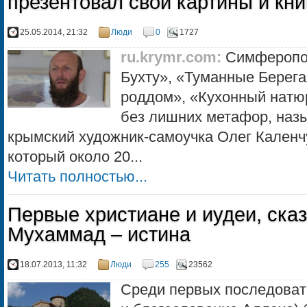
презентовал свои картины и кни
25.05.2014, 21:32
Люди
0
1727
ru.krymr.com
:
Симферопол
Бухту», «Туманные Берег
роддом», «Кухонный натюр
без лишних метафор, наз
крымский художник-самоучка Олег Каленч
который около 20...
Читать полностью...
Первые христиане и иудеи, ска
Мухаммад – истина
18.07.2013, 11:32
Люди
255
23562
Среди первых последоват