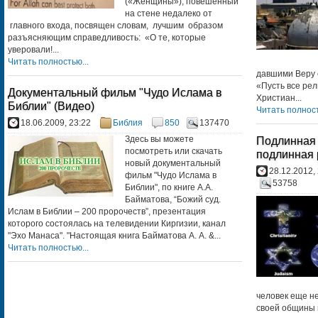
(«Женщины»), повешенный
на стене недалеко от
главного входа, посвящен словам, лучшим образом
разъясняющим справедливость: «О те, которые
уверовали!...
Читать полностью...
давшими Веру 
«Пусть все рел
Документальный фильм "Чудо Ислама в
Христиан...
Библии" (Видео)
Читать полност
18.06.2009, 23:22
Библия
850
137470
Здесь вы можете
Подлинная р
посмотреть или скачать
подлинная 
новый документальный
28.12.2012,
фильм "Чудо Ислама в
53758
Библии", по книге А.А.
Байматова, “Божий суд.
Ислам в Библии – 200 пророчеств”, презентация
которого состоялась на телевидении Киргизии, канал
"Эхо Манаса". "Настоящая книга Байматова А. А. &...
Читать полностью...
человек еще н
своей общины 