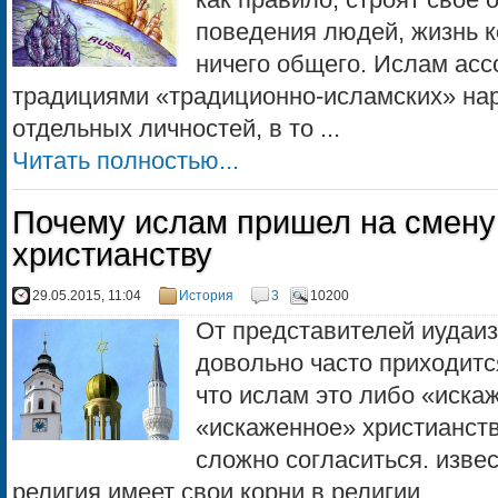
как правило, строят своё 
поведения людей, жизнь к
ничего общего. Ислам асс
традициями «традиционно-исламских» нар
отдельных личностей, в то ...
Читать полностью...
Почему ислам пришел на смену
христианству
29.05.2015, 11:04
История
3
10200
От представителей иудаиз
довольно часто приходитс
что ислам это либо «иска
«искаженное» христианств
сложно согласиться. изве
религия имеет свои корни в религии, ...