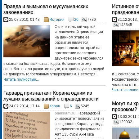
Правда и вымысел о мусульманских
Истинное о
завоеваниях
празднован
25.08.2010, 01:48
История
20
7786
31.12.2013,
148645
Отличительной чертой
человеческой цивилизации
на данном этапе ее
развития является
рационализм, который на
протяжении последних
двух-трех веков укоренился
в сознании большинства людей. Во многом этому
способствовало развитие науки, которая научила людей
не доверять голословным утверждениям. Несмотря...
и 1 сентября. 
Читать полностью...
Рождественский
человека от п...
Читать полност
Гарвард признал аят Корана одним из
лучших высказываний о справедливости
Могут ли х
24.07.2014, 17:14
Коран
6
5245
пророком?
oneislam.ru
:
Гарвардский
13.03.2011,
университет повесил аят из
129932
священного Корана у входа
юридического факультета.
Аят 135 суры Ан-Ниса