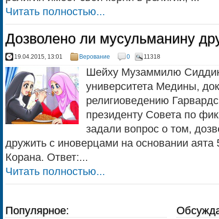
Читать полностью...
Дозволено ли мусульманину др
19.04.2015, 13:01
Верование
0
11318
Шейху Музаммилю Сиддики
университета Медины, док
религиоведению Гарвардск
президенту Совета по фи
задали вопрос о том, доз
дружить с иноверцами на основании аята 
Корана. Ответ:...
Читать полностью...
Популярное:
Обсужда