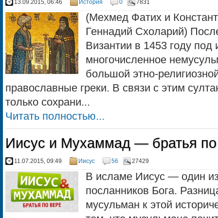
13.09.2015, 06:46
История
0
7831
(Мехмед Фатих и Констан
Геннадий Схоларий) Посл
Византии в 1453 году под
многочисленное немусуль
большой этно-религиозно
православные греки. В связи с этим султ
только сохрани...
Читать полностью...
Иисус и Мухаммад — братья по
11.07.2015, 09:49
Иисус
56
27429
В исламе Иисус — один из
посланников Бога. Разниц
мусульман к этой историче