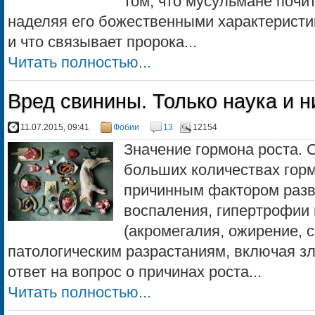
том, что мусульмане почит
наделяя его божественными характеристи
и что связывает пророка...
Читать полностью...
Вред свинины. Только наука и н
11.07.2015, 09:41
Фобии
13
12154
Значение гормона роста. 
больших количествах гор
причинным фактором разв
воспаления, гипертрофии 
(акромегалия, ожирение, с
патологическим разрастаниям, включая з
ответ на вопрос о причинах роста...
Читать полностью...