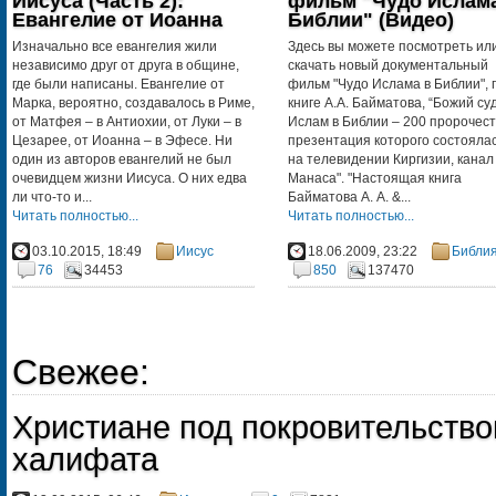
Иисуса (Часть 2):
фильм "Чудо Ислам
Евангелие от Иоанна
Библии" (Видео)
Изначально все евангелия жили
Здесь вы можете посмотреть ил
независимо друг от друга в общине,
скачать новый документальный
где были написаны. Евангелие от
фильм "Чудо Ислама в Библии", 
Марка, вероятно, создавалось в Риме,
книге А.А. Байматова, “Божий суд
от Матфея – в Антиохии, от Луки – в
Ислам в Библии – 200 пророчест
Цезарее, от Иоанна – в Эфесе. Ни
презентация которого состояла
один из авторов евангелий не был
на телевидении Киргизии, канал
очевидцем жизни Иисуса. О них едва
Манаса". "Настоящая книга
ли что-то и...
Байматова А. А. &...
Читать полностью...
Читать полностью...
03.10.2015, 18:49
Иисус
18.06.2009, 23:22
Библи
76
34453
850
137470
Свежее:
Христиане под покровительств
халифата