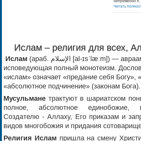
непременно п..
Читать полност
Ислам – религия для всех, А
Ислам
(араб. الإسلام‎‎ [al-ɪsˈlæːm]) — авраамическая религия
исповедующая полный монотеизм. Досло
«ислам» означает «предание себя Богу», 
«абсолютное подчинение» (законам Бога).
Мусульмане
трактуют в шариатском пон
полное, абсолютное единобожие, 
Создателю - Аллаху, Его приказам и зап
видов многобожия и придания сотоварище
Религия Ислам
пришла на смену Христиа