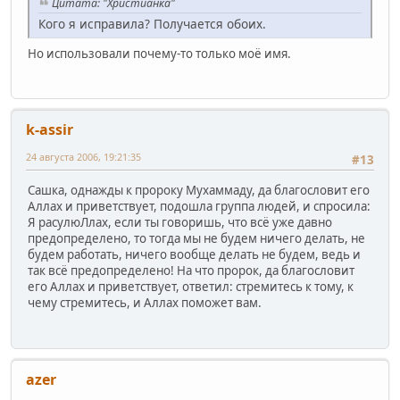
Цитата: "Христианка"
Кого я исправила? Получается обоих.
Но использовали почему-то только моё имя.
k-assir
24 августа 2006, 19:21:35
#13
Сашка, однажды к пророку Мухаммаду, да благословит его
Аллах и приветствует, подошла группа людей, и спросила:
Я расулюЛлах, если ты говоришь, что всё уже давно
предопределено, то тогда мы не будем ничего делать, не
будем работать, ничего вообще делать не будем, ведь и
так всё предопределено! На что пророк, да благословит
его Аллах и приветствует, ответил: стремитесь к тому, к
чему стремитесь, и Аллах поможет вам.
azer