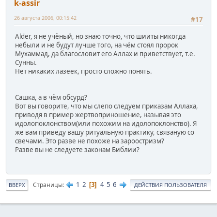
k-assir
26 августа 2006, 00:15:42
#17
Alder, я не учёный, но знаю точно, что шииты никогда
небыли и не будут лучше того, на чём стоял пророк
Мухаммад, да благословит его Аллах и приветствует, т.е.
Сунны.
Нет никаких лазеек, просто сложно понять.
Сашка, а в чём обсурд?
Вот вы говорите, что мы слепо следуем приказам Аллаха,
приводя в пример жертвоприношение, называя это
идолопоклонством(или похожим на идолопоклонство). Я
же вам приведу вашу ритуальную практику, связаную со
свечами. Это разве не похоже на зароостризм?
Разве вы не следуете законам Библии?
1
2
4
5
6
Страницы
3
ВВЕРХ
ДЕЙСТВИЯ ПОЛЬЗОВАТЕЛЯ