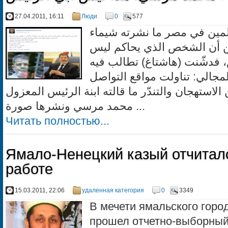
27.04.2011, 16:11
Люди
0
577
مين في مصر ما نشرته شيماء
 أن الشخص الذي يحاكم ليس
، فدشّنت (هاشتاغ) تطالب فيه
مجالي: تناولت مواقع التواصل
لاستهجان والتندّر ما قالته ابنة الرئيس المعزول
محمد مرسي ونشرها صورة ...
Читать полностью...
Ямало-Ненецкий казый отчитал
работе
15.03.2011, 22:06
удаленная категория
0
3349
В мечети ямальского горо
прошел отчетно-выборный