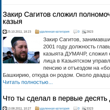
Закир Сагитов сложил полномо
казыя
25.10.2011, 18:23
удаленная категория
0
2823
Закир Сагитов, занимавши
2001 году должность гла
казыята ДУМАЧР, сложил 
лица в Казыятском управл
пенсию и отъездом на «б
Башкирию, откуда он родом. Около двадцат
Читать полностью...
Что ты сделал в первые десять
13.08.2011, 10:27
удаленная категория
0
3323