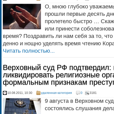
О, мною глубоко уважаем
прошли первые десять дн
пролетело быстро … Скажи
или принести соболезнован
время? Поздравить ли нам себя за то, чт
денно и нощно уделять время чтению Коран
Читать полностью...
Верховный суд РФ подтвердил: 
ликвидировать религиозные орг
формальным признакам престу
10.08.2011, 10:30
удаленная категория
0
3181
9 августа в Верховном су
состоялись слушания дел