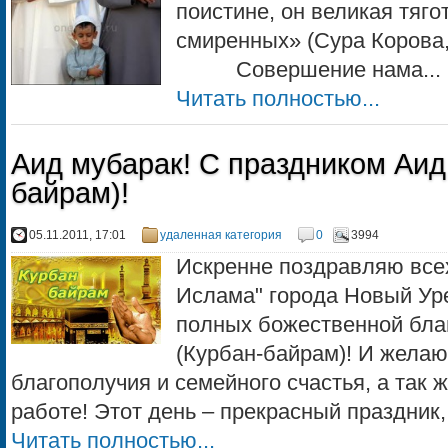
поистине, он великая тяго
смиренных» (Сура
Совершение нама...
Читать полностью...
Аид мубарак! С праздником Аид
байрам)!
05.11.2011, 17:01
удаленная категория
0
3994
Искренне поздравляю все
Ислама" города Новый Уре
полных божественной бла
(Курбан-байрам)! И желаю
благополучия и семейного счастья, а так 
работе! Этот день – прекрасный праздник, 
Читать полностью...