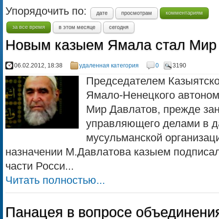
Упорядочить по:
дате
просмотрам
комментариям
за все время
в этом месяце
сегодня
Новым казыем Ямала стал Мир
06.02.2012, 18:38
удаленная категория
0
3190
Председателем Казыятско
Ямало-Ненецкого автономн
Мир Давлатов, прежде за
управляющего делами в д
мусульманской организаци
назначении М.Давлатова казыем подписал
части Росси...
Читать полностью...
Панацея в вопросе объединени