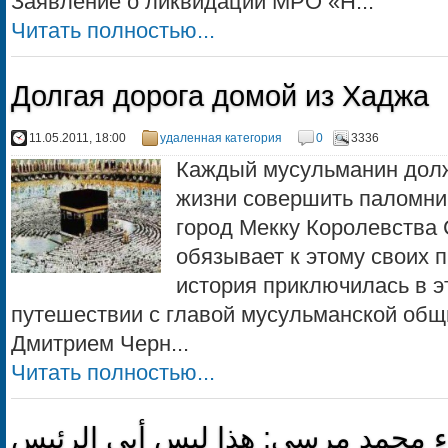
Заявление о ликвидации МРО «Н...
Читать полностью...
Долгая дорога домой из Хаджа
11.05.2011, 18:00
удаленная категория
0
3336
Каждый мусульманин долж
жизни совершить паломни
город Мекку Королевства
обязывает к этому своих 
история приключилась в 
путешествии с главой мусульманской общ
Дмитрием Черн...
Читать полностью...
 محمد مرسي: هذا ليس أبي الرئيس