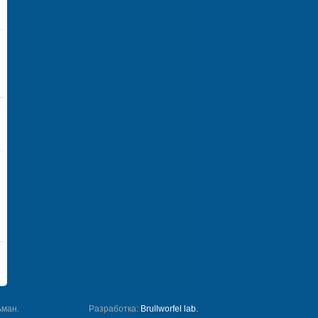
ьман.
Разработка:
Brullworfel lab.