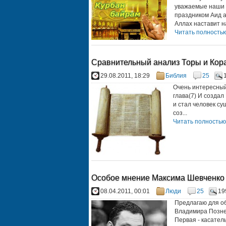
уважаемые наши б
праздником Аид а
Аллах наставит на
Читать полностью.
Сравнительный анализ Торы и Коран
29.08.2011, 18:29
Библия
25
Очень интересный
глава(7) И создал
и стал человек су
соз...
Читать полностью.
Особое мнение Максима Шевченко
08.04.2011, 00:01
Люди
25
19
Предлагаю для об
Владимира Познер
Первая - касател