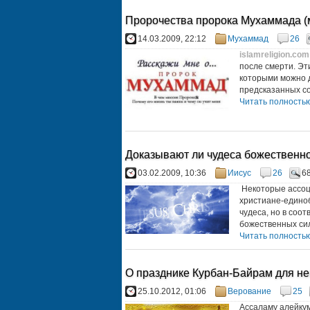
Пророчества пророка Мухаммада (
14.03.2009, 22:12
Мухаммад
26
islamreligion.com
после смерти. Эт
которыми можно д
предсказанных соб
Читать полностью.
Доказывают ли чудеса божественн
03.02.2009, 10:36
Иисус
26
6
Некоторые ассоци
христиане-единоб
чудеса, но в соот
божественных сил
Читать полностью.
О празднике Курбан-Байрам для н
25.10.2012, 01:06
Верование
25
Ассаламу алейкум