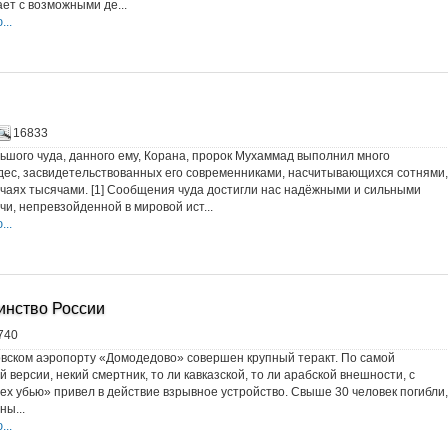
ет с возможными де...
..
16833
ьшого чуда, данного ему, Корана, пророк Мухаммад выполнил много
ес, засвидетельствованных его современниками, насчитывающихся сотнями,
учаях тысячами. [1] Сообщения чуда достигли нас надёжными и сильными
и, непревзойденной в мировой ист...
..
инство России
740
овском аэропорту «Домодедово» совершен крупный теракт. По самой
версии, некий смертник, то ли кавказской, то ли арабской внешности, с
сех убью» привел в действие взрывное устройство. Свыше 30 человек погибли,
ны...
..