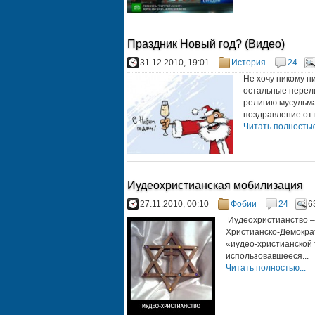
Праздник Новый год? (Видео)
31.12.2010, 19:01
История
24
Не хочу никому ни
остальные нерели
религию мусульм
поздравление от м
Читать полностью.
Иудеохристианская мобилизация
27.11.2010, 00:10
Фобии
24
6
Иудеохристианство – 
Христианско-Демократ
«иудео-христианской 
использовавшееся...
Читать полностью...