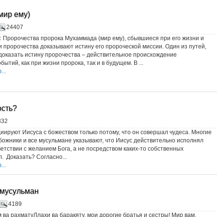
мир ему)
24407
:
Пророчества пророка Мухаммада (мир ему), сбывшиеся при его жизни и
и пророчества доказывают истину его пророческой миссии. Один из путей,
оказать истину пророчества – действительное происхождение
ытий, как при жизни пророка, так и в будущем. В ...
..
ость?
832
ируют Иисуса с божеством только потому, что он совершал чудеса. Многие
ожники и все мусульмане указывают, что Иисус действительно исполнял
ветствии с желанием Бога, а не посредством каких-то собственных
. Доказать? Согласно...
..
емусульман
4189
 ва рахматуЛлахи ва баракяту, мои дорогие братья и сестры! Мир вам,