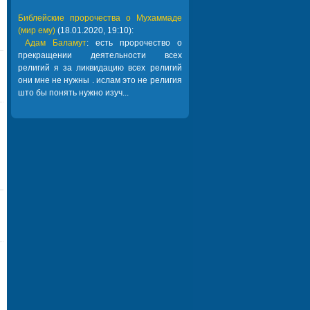
Библейские пророчества о Мухаммаде
(мир ему)
(18.01.2020, 19:10):
Адам Баламут
: есть пророчество о
прекращении деятельности всех
религий я за ликвидацию всех религий
они мне не нужны . ислам это не религия
што бы понять нужно изуч...