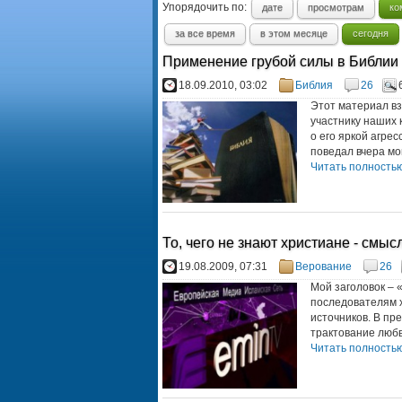
Упорядочить по:
дате
просмотрам
ко
за все время
в этом месяце
сегодня
Применение грубой силы в Библии
18.09.2010, 03:02
Библия
26
Этот материал вз
участнику наших 
о его яркой агре
поведал вчера мой
Читать полностью.
То, чего не знают христиане - смыс
19.08.2009, 07:31
Верование
26
Мой заголовок – 
последователям х
источников. В п
трактование любви
Читать полностью.