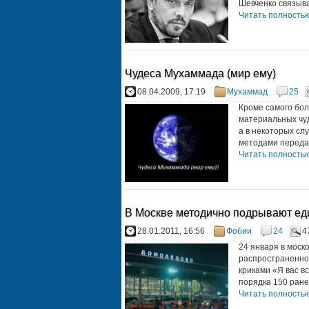
Шевченко связыва
Читать полностью.
Чудеса Мухаммада (мир ему)
08.04.2009, 17:19
Мухаммад
25
Кроме самого бол
материальных чуд
а в некоторых сл
методами передач
Читать полностью.
В Москве методично подрывают ед
28.01.2011, 16:56
Фобии
24
4
24 января в моск
распространенной 
криками «Я вас в
порядка 150 ране
Читать полностью.