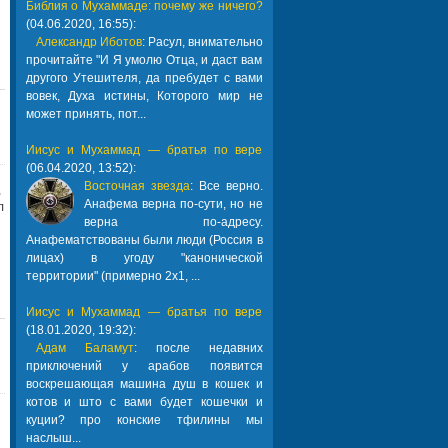
Библия о Мухаммаде: почему же ничего?
(04.06.2020, 16:55):
Александр Иботов
: Расул, внимательно
прочитайте "И Я умолю Отца, и даст вам
другого Утешителя, да пребудет с вами
вовек, Духа истины, Которого мир не
может принять, пот...
Иисус и Мухаммад — братья по вере
(06.04.2020, 13:52):
Восточная звезда
: Все верно.
,
Анафема верна по-сути, но не
л
верна по-адресу.
Анафематствованы были люди (Россия в
лицах) в угоду "канонической
территории" (примерно 2х1, ...
Иисус и Мухаммад — братья по вере
(18.01.2020, 19:32):
Адам Баламут
: после недавних
приключений у арабов появится
воскрешающая машина душ в кошек и
котов и што с вами будет кошечки и
куции? про конские тфилины мы
наслыш...