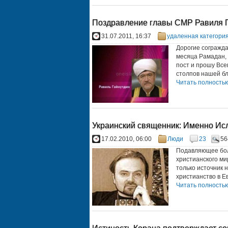
Поздравление главы СМР Равиля Г
31.07.2011, 16:37
удаленная категори
Дорогие согражда
месяца Рамадан, 
пост и прошу Все
столпов нашей бл
Читать полностью.
Украинский священник: Именно Исл
17.02.2010, 06:00
Люди
23
56
Подавляющее бол
христианского ми
только источник 
христианство в Евр
Читать полностью.