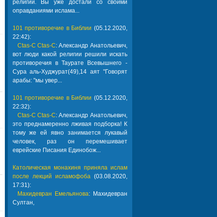
религии. Вы уже достали со своими
оправданиями ислама...
101 противоречие в Библии
(05.12.2020,
22:42):
Ctas-C Ctas-C
: Александр Анатольевич,
вот люди какой религии решили искать
противоречия в Таурате Всевышнего -
Сура аль-Худжурат(49),14 аят "Говорят
арабы: "мы увер...
101 противоречие в Библии
(05.12.2020,
22:32):
Ctas-C Ctas-C
: Александр Анатольевич,
это преднамеренно лживая подборка! К
тому же ей явно занимается лукавый
человек, раз он перемешивает
еврейские Писания Единобож...
Католическая монахиня приняла ислам
после лекций исламофоба
(03.08.2020,
17:31):
Махидевран Емельянова
: Махидевран
Султан,