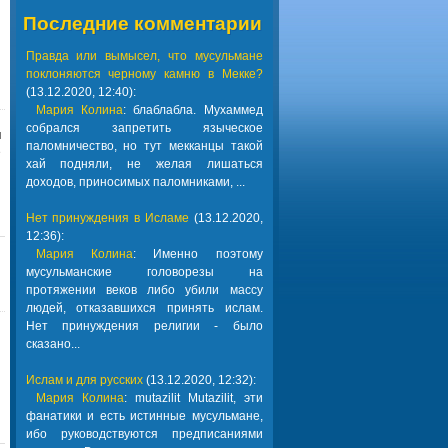
Последние комментарии
Правда или вымысел, что мусульмане
поклоняются черному камню в Мекке?
(13.12.2020, 12:40):
Мария Колина
: блаблабла. Мухаммед
собрался запретить языческое
я
паломничество, но тут мекканцы такой
е
хай подняли, не желая лишаться
доходов, приносимых паломниками, ...
Нет принуждения в Исламе
(13.12.2020,
12:36):
Мария Колина
: Именно поэтому
мусульманские головорезы на
протяжении веков либо убили массу
людей, отказавшихся принять ислам.
Нет принуждения религии - было
сказано...
Ислам и для русских
(13.12.2020, 12:32):
Мария Колина
: mutazilit Mutazilit, эти
фанатики и есть истинные мусульмане,
ибо руководствуются предписаниями