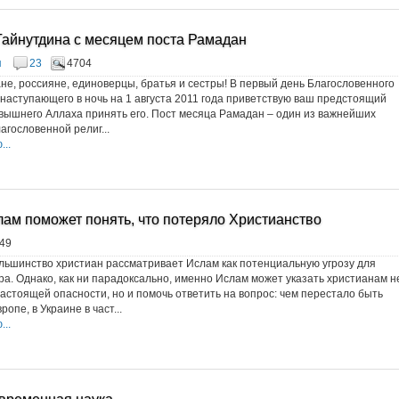
айнутдина с месяцем поста Рамадан
я
23
4704
не, россияне, единоверцы, братья и сестры! В первый день Благословенного
наступающего в ночь на 1 августа 2011 года приветствую ваш предстоящий
вышнего Аллаха принять его. Пост месяца Рамадан – один из важнейших
агословенной религ...
..
ам поможет понять, что потеряло Христианство
49
ьшинство христиан рассматривает Ислам как потенциальную угрозу для
ра. Однако, как ни парадоксально, именно Ислам может указать христианам н
настоящей опасности, но и помочь ответить на вопрос: чем перестало быть
опе, в Украине в част...
..