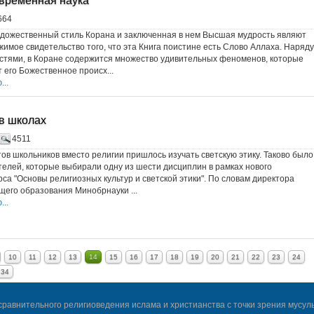
овременная наука
664
дожественный стиль Корана и заключенная в нем Высшая мудрость являют
имое свидетельство того, что эта Книга поистине есть Слово Аллаха. Наряду
стями, в Коране содержится множество удивительных феноменов, которые
 его Божественное происх...
..
 в школах
4511
ов школьников вместо религии пришлось изучать светскую этику. Таково было
елей, которые выбирали одну из шести дисциплин в рамках нового
рса "Основы религиозных культур и светской этики". По словам директора
его образования Минобрнауки ...
..
10
11
12
13
14
15
16
17
18
19
20
21
22
23
24
34
сравнительного религиоведения ислама и христианства с точки зрения мусул