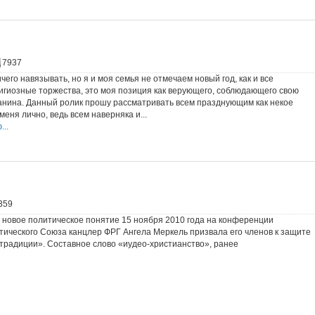
7937
чего навязывать, но я и моя семья не отмечаем новый год, как и все
гиозные торжества, это моя позиция как верующего, соблюдающего свою
анина. Данный ролик прошу рассматривать всем празднующим как некое
еня лично, ведь всем наверняка и...
..
359
новое политическое понятие 15 ноября 2010 года на конференции
ического Союза канцлер ФРГ Ангела Меркель призвала его членов к защите
традиции». Составное слово «иудео-христианство», ранее