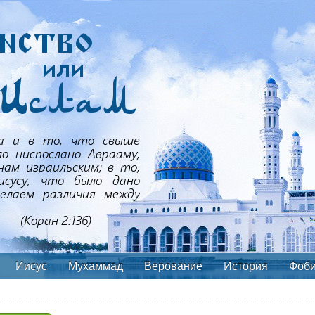
Иисус
Мухаммад
Верование
История
Фоб