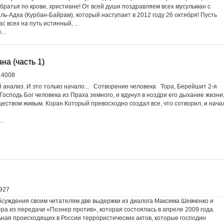
ратья по крови, христиане! От всей души поздравляем всех мусульман с
ль-Адха (Курбан-Байрам), который наступает в 2012 году 26 октября! Пусть
с всех на путь истинный, ...
..
а (часть 1)
14008
 анализ. И это только начало... Сотворение человека Тора, Берейшит 2-я
 Господь Бог человека из Праха земного, и вдунул в ноздри его дыхание жизни
ществом живым. Коран Который превосходно создал все, что сотворил, и нача
..
927
суждения своим читателям две выдержки из диалога Максима Шевченко и
а из передачи «Познер против», которая состоялась в апреле 2009 года.
ьная происходящих в России террористических актов, которые господин