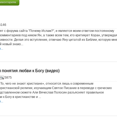
мментариям
6146
ят с форума сайта "Почему Ислам?", и является моим ответом постоянному
комментариев под ником Ян, а также всем тем, кто критикует Коран, утвержда
ссивности. Делая это вступление, отвечаю Яну цитатой из Библии, которую мн
 новый знако...
..
л понятия любви к Богу (видео)
5875
«То, чего не знают христиане», относится лишь к современным
ристианской религии, изучающим Святое Писание в переводе с греческих
редставленном сюжете Али Вячеслав Полосин разъясняет правильное
 к Богу в христианстве и ...
..