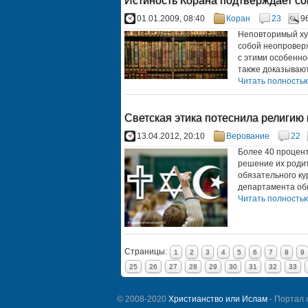
Истиность Корана подтверждает с
01.01.2009, 08:40
Коран
23
9
Неповторимый ху
собой неопроверж
с этими особенно
также доказывают
Читать полностью.
Светская этика потеснила религию
13.04.2012, 20:10
Верование
22
Более 40 процент
решение их родит
обязательного ку
департамента общ
Читать полностью.
Страницы:
1
2
3
4
5
6
7
8
9
25
26
27
28
29
30
31
32
33
© 2008-2020
Христианство или Ислам
- Портал 