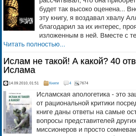
рассчитывал, что она приобрет
будет так высоко оценена... В
эту книгу, я воздавал хвалу Ал
благодарил за их интерес, пр
изложенным в ней. Вместе с те
Читать полностью...
Ислам не такой! А какой? 40 от
Ислама
14.09.2010, 01:51
Книги
4
7674
Исламская апологетика - это з
от рациональной критики посре
книге даны ответы на самые ос
вопросы представителей других
миссионеров и просто сомнева