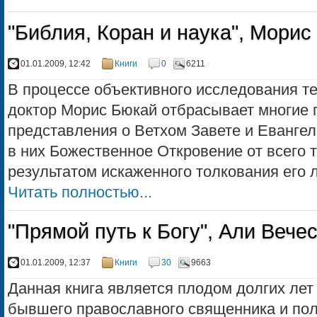
"Библия, Коран и наука", Морис
01.01.2009, 12:42
Книги
0
6211
В процессе объективного исследования т
доктор Морис Бюкай отбрасывает многие 
представления о Ветхом Завете и Евангел
в них Божественное Откровение от всего т
результатом искаженного толкования его л
Читать полностью...
"Прямой путь к Богу", Али Вече
01.01.2009, 12:37
Книги
30
9663
Данная книга является плодом долгих лет
бывшего православного священника и пол