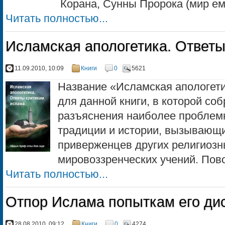
Корана, Сунны Пророка (мир ему
Читать полностью...
Исламская апологетика. Ответы
11.09.2010, 10:09
Книги
0
5621
Название «Исламская апологет
для данной книги, в которой с
разъяснения наиболее проблем
традиции и истории, вызывающ
приверженцев других религиозн
мировоззренческих учений. Пово
Читать полностью...
Отпор Ислама попыткам его ди
28.08.2010, 09:12
Книги
0
4274