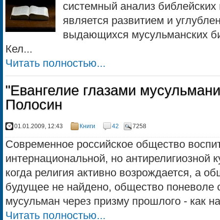
системный анализ библейских 
является развитием и углубле
выдающихся мусульманских б
Кел...
Читать полностью...
"Евангелие глазами мусульмани
Полосин
01.01.2009, 12:43
Книги
42
7258
Современное российское общество воспит
интернациональной, но антирелигиозной к
когда религия активно возрождается, а о
будущее не найдено, общество поневоле 
мусульман через при­зму прошлого - как на
Читать полностью...