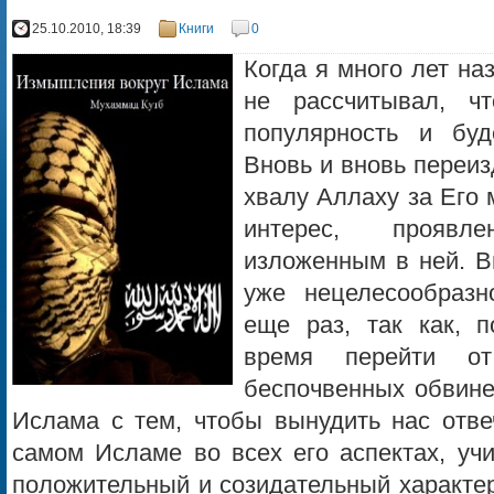
25.10.2010, 18:39
Книги
0
Когда я много лет наз
не рассчитывал, ч
популярность и буд
Вновь и вновь переиз
хвалу Аллаху за Его 
интерес, проявл
изложенным в ней. Вм
уже нецелесообразн
еще раз, так как, 
время перейти от
беспочвенных обвине
Ислама с тем, чтобы вынудить нас отвеч
самом Исламе во всех его аспектах, учи
положительный и созидательный характе