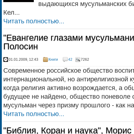
выдающихся мусульманских б
Кел...
Читать полностью...
"Евангелие глазами мусульмани
Полосин
01.01.2009, 12:43
Книги
42
7262
Современное российское общество воспит
интернациональной, но антирелигиозной к
когда религия активно возрождается, а о
будущее не найдено, общество поневоле 
мусульман через при­зму прошлого - как на
Читать полностью...
"Библия, Коран и наука", Морис