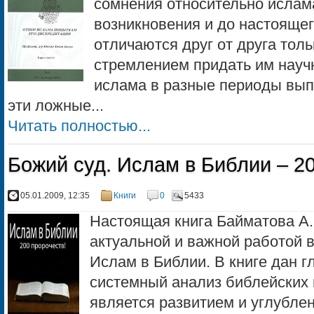
сомнения относительно ислама
возникновения и до настояще
отличаются друг от друга тол
стремлением придать им науч
ислама в разные периоды вып
эти ложные...
Читать полностью...
Божий суд. Ислам в Библии – 2
05.01.2009, 12:35
Книги
0
5433
Настоящая книга Байматова А.
актуальной и важной работой в
Ислам в Библии. В книге дан г
системный анализ библейских 
является развитием и углубле