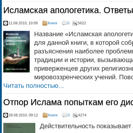
Исламская апологетика. Ответы
11.09.2010, 10:09
Книги
0
5622
Название «Исламская апологет
для данной книги, в которой с
разъяснения наиболее проблем
традиции и истории, вызывающ
приверженцев других религиозн
мировоззренческих учений. Пово
Читать полностью...
Отпор Ислама попыткам его ди
28.08.2010, 09:12
Книги
0
4274
Действительность показывает 