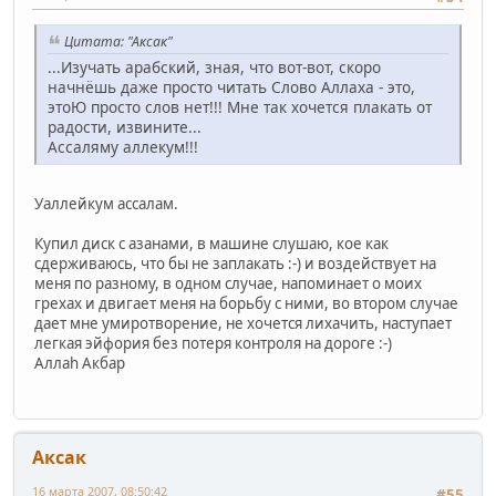
Цитата: "Аксак"
...Изучать арабский, зная, что вот-вот, скоро
начнёшь даже просто читать Слово Аллаха - это,
этоЮ просто слов нет!!! Мне так хочется плакать от
радости, извините...
Ассаляму аллекум!!!
Уаллейкум ассалам.
Купил диск с азанами, в машине слушаю, кое как
сдерживаюсь, что бы не заплакать :-) и воздействует на
меня по разному, в одном случае, напоминает о моих
грехах и двигает меня на борьбу с ними, во втором случае
дает мне умиротворение, не хочется лихачить, наступает
легкая эйфория без потеря контроля на дороге :-)
Аллаh Акбар
Аксак
16 марта 2007, 08:50:42
#55