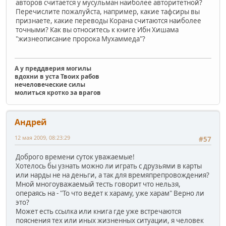
авторов считается у мусульман наиболее авторитетной?
Перечислите пожалуйста, например, какие тафсиры вы
признаете, какие переводы Корана считаются наиболее
точными? Как вы относитесь к книге Ибн Хишама
"жизнеописание пророка Мухаммеда"?
А у преддверия могилы
вдохни в уста Твоих рабов
нечеловеческие силы
молиться кротко за врагов
Андрей
12 мая 2009, 08:23:29
#57
Доброго времени суток уважаемые!
Хотелось бы узнать можно ли играть с друзьями в карты
или нарды не на деньги, а так для времяпрепровождения?
Мной многоуважаемый тесть говорит что нельзя,
операясь на - "То что ведет к хараму, уже харам" Верно ли
это?
Может есть ссылка или книга где уже встречаются
пояснения тех или иных жизненных ситуации, я человек