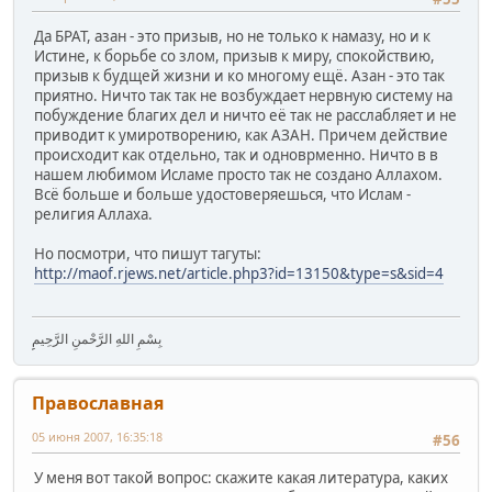
Да БРАТ, азан - это призыв, но не только к намазу, но и к
Истине, к борьбе со злом, призыв к миру, спокойствию,
призыв к будщей жизни и ко многому ещё. Азан - это так
приятно. Ничто так так не возбуждает нервную систему на
побуждение благих дел и ничто её так не расслабляет и не
приводит к умиротворению, как АЗАН. Причем действие
происходит как отдельно, так и одноврменно. Ничто в в
нашем любимом Исламе просто так не создано Аллахом.
Всё больше и больше удостоверяешься, что Ислам -
религия Аллаха.
Но посмотри, что пишут тагуты:
http://maof.rjews.net/article.php3?id=13150&type=s&sid=4
بِسْمِ اللهِ الرَّحْمنِ الرَّحِيمِِ
Православная
05 июня 2007, 16:35:18
#56
У меня вот такой вопрос: скажите какая литература, каких