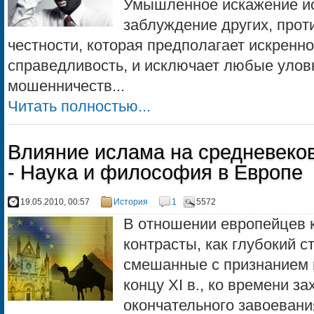
Умышленное искажение ис
заблуждение других, прот
честности, которая предполагает искренно
справедливость, и исключает любые уловк
мошенничеств...
Читать полностью...
Влияние ислама на средневеков
- Наука и философия в Европе
19.05.2010, 00:57
История
1
5572
В отношении европейцев к
контрасты, как глубокий с
смешанные с признанием 
концу XI в., ко времени за
окончательного завоевани