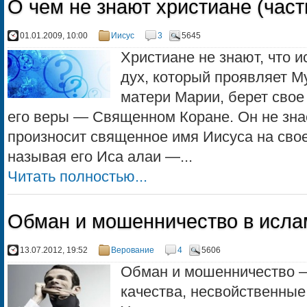
О чем не знают христиане (част
01.01.2009, 10:00
Иисус
3
5645
Христиане не знают, что 
дух, который проявляет М
матери Марии, берет свое
его веры — Священном Коране. Он не зна
произносит священное имя Иисуса на сво
называя его Иса алаи —...
Читать полностью...
Обман и мошенничество в исла
13.07.2012, 19:52
Верование
4
5606
Обман и мошенничество –
качества, несвойственные