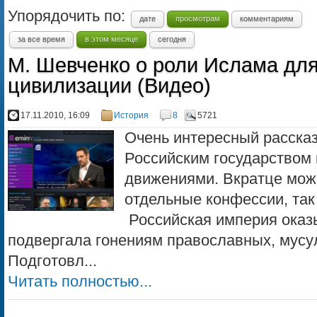
Упорядочить по:
дате
просмотрам
комментариям
за все время
в этом месяце
сегодня
М. Шевченко о роли Ислама для
цивилизации (Видео)
17.11.2010, 16:09
История
8
5721
Очень интересный расска
Российским государством
движениями. Вкратце можн
отдельные конфессии, так
Российская империя оказ
подвергала гонениям православных, мусул
Подготовл...
Читать полностью...