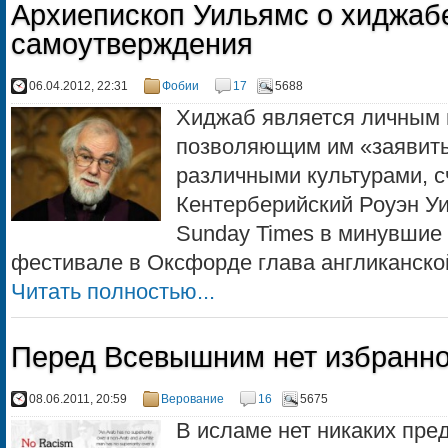
Архиепископ Уильямс о хиджабе
самоутверждения
06.04.2012, 22:31
Фобии
17
5688
Хиджаб является личным 
позволяющим им «заявить
различными культурами, с
Кентерберийский Роуэн У
Sunday Times в минувшие
фестивале в Оксфорде глава англиканской
Читать полностью...
Перед Всевышним нет избранн
08.06.2011, 20:59
Верование
16
5675
В исламе нет никаких пре