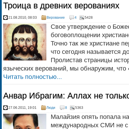
Троица в древних верованиях
21.08.2010, 08:03
Верование
4
5428
Свое утверждение о Боже
боговоплощении христиане
Точно так же христиане пе
что сегодня назы­вается д
Пролистав страницы исто
языческих верований, мы обнаружим, что 
Читать полностью...
Анвар Ибрагим: Аллах не тольк
27.06.2011, 19:01
Люди
8
5363
Малайзия опять попала н
международных СМИ не с т