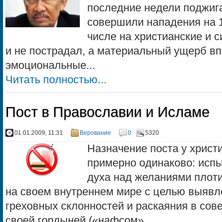
последние недели поджиг
совершили нападения на 1
числе на христианские и с
и не пострадал, а материальный ущерб вп
эмоциональные...
Читать полностью...
Пост в Православии и Исламе
01.01.2009, 11:31
Верование
0
5320
Назначение поста у христ
примерно одинаково: испы
духа над желаниями плот
на своем внутреннем мире с целью выявл
греховных склонностей и раскаяния в сов
своей гордыней («нафсом»...