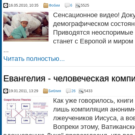
16.05.2010, 10:35
Фобии
6
5525
Сенсационное видео! Док
демографическом состоян
Приводятся неоспоримые 
станет с Европой и миром
...
Читать полностью...
Евангелия - человеческая комп
19.01.2011, 13:29
Библия
26
5433
Как уже говорилось, книги 
лишь компиляция анонимн
лжеучеников Иисуса, а во
Вопреки этому, Ватикански