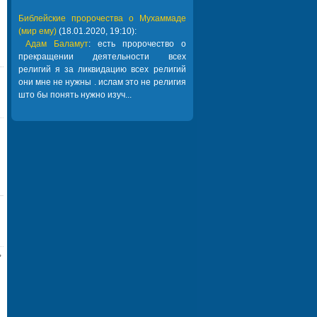
Библейские пророчества о Мухаммаде
(мир ему)
(18.01.2020, 19:10):
Адам Баламут
: есть пророчество о
прекращении деятельности всех
религий я за ликвидацию всех религий
они мне не нужны . ислам это не религия
што бы понять нужно изуч...
,