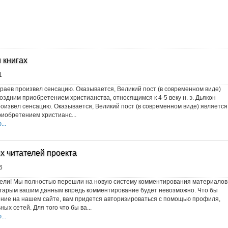
 книгах
1
раев произвел сенсацию. Оказывается, Великий пост (в современном виде)
оздним приобретением христианства, относящимся к 4-5 веку н. э. Дьякон
оизвел сенсацию. Оказывается, Великий пост (в современном виде) является
иобретением христианс...
..
х читателей проекта
6
ели! Мы полностью перешли на новую систему комментирования материалов
 старым вашим данным впредь комментирование будет невозможно. Что бы
ние на нашем сайте, вам придется авторизироваться с помощью профиля,
ых сетей. Для того что бы ва...
..