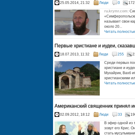
25.05.2014, 21:32
Люди
0
172
ru.krymr.com
:
Си
«Симферопольски
называет свои ка
около 20...
Читать полностью.
Первые христиане и иудеи, сказав
18.07.2013, 11:32
Люди
255
2
Среди первых пос
христиане и иуде
Мухайрик, Вахб и
христианскими или
Читать полностью.
Американский священник принял и
02.09.2012, 18:12
Люди
33
19
В эфир одной из
зовут его Крис. О
стать мусульмани