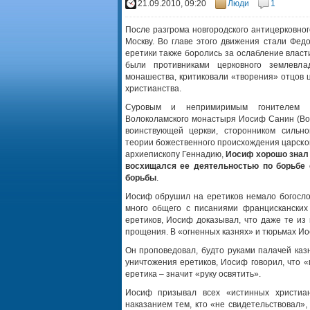
21.09.2010, 09:20
Люди
1
После разгрома новгородского антицерковно
Москву. Во главе этого движения стали Фед
еретики также боролись за ослабление влас
были противниками церковного землевла
монашества, критиковали «творения» отцов ц
христианства.
Суровым и непримиримым гонителем 
Волоколамского монастыря Иосиф Санин (Во
воинствующей церкви, сторонником сильно
теории божественного происхождения царско
архиепископу Геннадию,
Иосиф хорошо знал 
восхищался ее деятельностью по борьбе 
борьбы
.
Иосиф обрушил на еретиков немало богосло
много общего с писаниями францисканских 
еретиков, Иосиф доказывал, что даже те из
прощения. В «огненных казнях» и тюрьмах Ио
Он проповедовал, будто руками палачей каз
уничтожения еретиков, Иосиф говорил, что «
еретика – значит «руку освятить».
Иосиф призывал всех «истинных христиан
наказанием тем, кто «не свидетельствовал»,