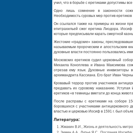
учил, что в борьбе с еретиками допустимы все
Одно лишь сомнение в законности сожже
Необходимость суровых мер против еретиков
Он ссылался также на примеры из жизни пре
епитрахильей сжег еретика Лиодора. Иосиф 
которые предписывали карать смертной казнь
Жестокие «градские» законы, преследовавши
называемым пророческим и апостольским кни
духовные власти постоянно пользовались ими
Московских еретиков судил церковный собор
Михаила Коноплева и Ивана Максимова сожг
отрезав ему язык. Духовные инквизиторы 
архимандрита Кассиана. Его брат Иван Черны
Кровавый террор против участников антицер
предавать их суровому наказанию. Уступая 
еретиков «в темницы вметати до конца живота
После расправы с еретиками на соборе 15
боровшихся с участниками антицерковного дв
властью и церковью Иосиф в 1591 г. был объ
Литература:
Жмакин В.И., Жизнь и деятельность митро
Зимин А.А., Лурье Я.С., Послания Иосифа С