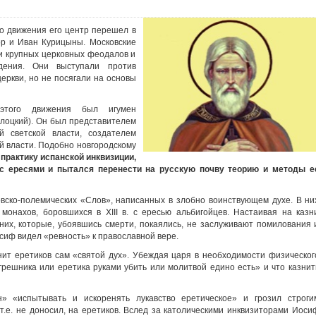
го движения его центр перешел в
ор и Иван Курицыны. Московские
ти крупных церковных феодалов и
дения. Они выступали против
еркви, но не посягали на основы
этого движения был игумен
лоцкий). Он был представителем
й светской власти, создателем
й власти. Подобно новгородскому
практику испанской инквизиции,
с ересями и пытался перенести на русскую почву теорию и методы е
вско-полемических «Слов», написанных в злобно воинствующем духе. В ни
монахов, боровшихся в XIII в. с ересью альбигойцев. Настаивая на казн
 них, которые, убоявшись смерти, покаялись, не заслуживают помилования 
сиф видел «ревность» к православной вере.
нит еретиков сам «святой дух». Убеждая царя в необходимости физическог
грешника или еретика руками убить или молитвой едино есть» и что казнит
» «испытывать и искоренять лукавство еретическое» и грозил строги
 т.е. не доносил, на еретиков. Вслед за католическими инквизиторами Иоси