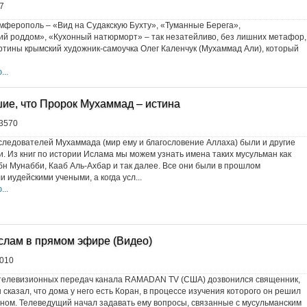
7
мферополь – «Вид на Судакскую Бухту», «Туманные Берега»,
й роддом», «Кухонный натюрморт» – так незатейливо, без лишних метафор,
ртины крымский художник-самоучка Олег Каленчук (Мухаммад Али), который
..
шие, что Пророк Мухаммад – истина
3570
ледователей Мухаммада (мир ему и благословение Аллаха) были и другие
и. Из книг по истории Ислама мы можем узнать имена таких мусульман как
бн Мунабби, Кааб Аль-Ахбар и так далее. Все они были в прошлом
 иудейскими учеными, а когда усл...
..
слам в прямом эфире (Видео)
010
 телевизионных передач канала RAMADAN TV (США) дозвонился священник,
н сказал, что дома у него есть Коран, в процессе изучения которого он решил
ном. Телеведущий начал задавать ему вопросы, связанные с мусульманским