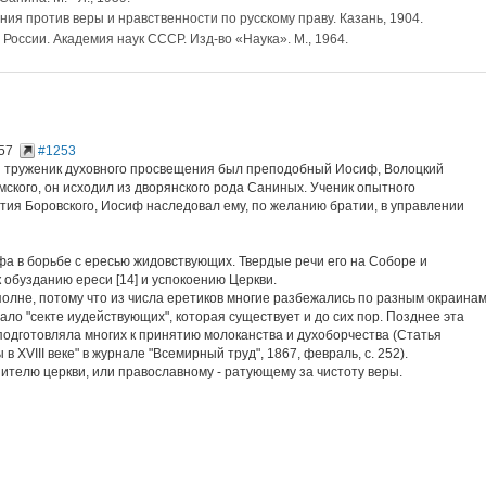
ния против веры и нравственности по русскому праву. Казань, 1904.
 России. Академия наук СССР. Изд-во «Наука». М., 1964.
57
#1253
 и труженик духовного просвещения был преподобный Иосиф, Волоцкий
ского, он исходил из дворянского рода Саниных. Ученик опытного
тия Боровского, Иосиф наследовал ему, по желанию братии, в управлении
фа в борьбе с ересью жидовствующих. Твердые речи его на Соборе и
 обузданию ереси [14] и успокоению Церкви.
олне, потому что из числа еретиков многие разбежались по разным окраина
ло "секте иудействующих", которая существует и до сих пор. Позднее эта
 подготовляла многих к принятию молоканства и духоборчества (Статья
 XVIII веке" в журнале "Всемирный труд", 1867, февраль, с. 252).
онителю церкви, или православному - ратующему за чистоту веры.