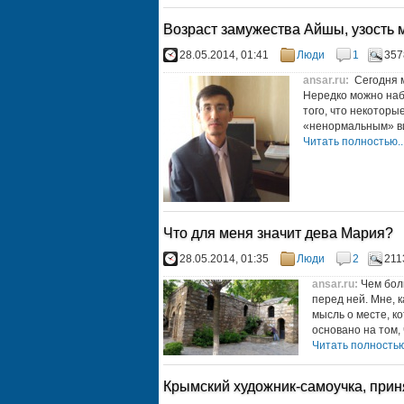
Возраст замужества Айшы, узость 
28.05.2014, 01:41
Люди
1
357
ansar.ru
:
Сегодня м
Нередко можно наб
того, что некоторы
«ненормальным» ви
Читать полностью..
Что для меня значит дева Мария?
28.05.2014, 01:35
Люди
2
211
ansar.ru
:
Чем бол
перед ней. Мне, 
мысль о месте, к
основано на том, ч
Читать полностью.
Крымский художник-самоучка, прин