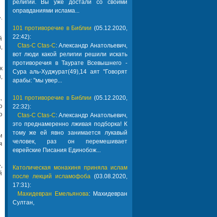
религии. Вы уже достали со своими
оправданиями ислама...
.
101 противоречие в Библии
(05.12.2020,
22:42):
й
Ctas-C Ctas-C
: Александр Анатольевич,
,
вот люди какой религии решили искать
противоречия в Таурате Всевышнего -
к
Сура аль-Худжурат(49),14 аят "Говорят
,
арабы: "мы увер...
,
101 противоречие в Библии
(05.12.2020,
о
22:32):
о
Ctas-C Ctas-C
: Александр Анатольевич,
это преднамеренно лживая подборка! К
тому же ей явно занимается лукавый
и
человек, раз он перемешивает
я
еврейские Писания Единобож...
,
Католическая монахиня приняла ислам
й
после лекций исламофоба
(03.08.2020,
17:31):
Махидевран Емельянова
: Махидевран
Султан,