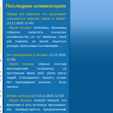
Последние комментарии
Правда или вымысел, что мусульмане
поклоняются черному камню в Мекке?
(13.12.2020, 12:40):
Мария Колина
: блаблабла. Мухаммед
собрался запретить языческое
паломничество, но тут мекканцы такой
хай подняли, не желая лишаться
доходов, приносимых паломниками, ...
Нет принуждения в Исламе
(13.12.2020,
12:36):
е
Мария Колина
: Именно поэтому
мусульманские головорезы на
х
протяжении веков либо убили массу
и
людей, отказавшихся принять ислам.
и
Нет принуждения религии - было
сказано...
о
ь
Ислам и для русских
(13.12.2020, 12:32):
Мария Колина
: mutazilit Mutazilit, эти
фанатики и есть истинные мусульмане,
м
ибо руководствуются предписаниями
ф