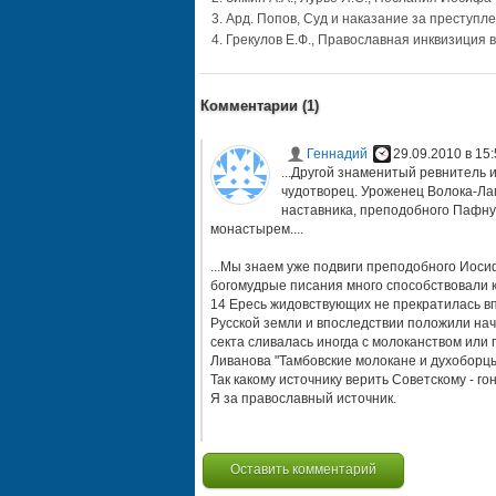
Ард. Попов, Суд и наказание за преступле
Грекулов Е.Ф., Православная инквизиция в
Комментарии (
1
)
Геннадий
29.09.2010 в 15:
...Другой знаменитый ревнитель
чудотворец. Уроженец Волока-Лам
наставника, преподобного Пафну
монастырем....
...Мы знаем уже подвиги преподобного Иоси
богомудрые писания много способствовали к
14 Ересь жидовствующих не прекратилась вп
Русской земли и впоследствии положили нача
секта сливалась иногда с молоканством или
Ливанова "Тамбовские молокане и духоборцы в
Так какому источнику верить Советскому - г
Я за православный источник.
Оставить комментарий