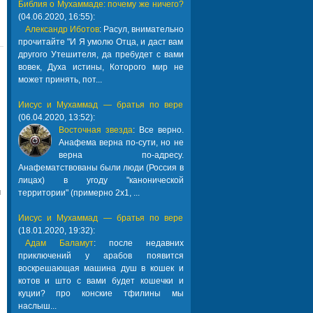
Библия о Мухаммаде: почему же ничего?
(04.06.2020, 16:55):
Александр Иботов
: Расул, внимательно
прочитайте "И Я умолю Отца, и даст вам
другого Утешителя, да пребудет с вами
вовек, Духа истины, Которого мир не
может принять, пот...
Иисус и Мухаммад — братья по вере
(06.04.2020, 13:52):
Восточная звезда
: Все верно.
Анафема верна по-сути, но не
верна по-адресу.
Анафематствованы были люди (Россия в
лицах) в угоду "канонической
м
территории" (примерно 2х1, ...
Иисус и Мухаммад — братья по вере
(18.01.2020, 19:32):
Адам Баламут
: после недавних
приключений у арабов появится
воскрешающая машина душ в кошек и
котов и што с вами будет кошечки и
куции? про конские тфилины мы
наслыш...