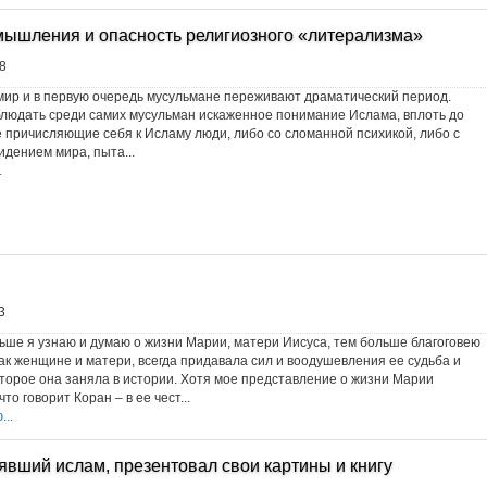
мышления и опасность религиозного «литерализма»
8
ир и в первую очередь мусульмане переживают драматический период.
людать среди самих мусульман искаженное понимание Ислама, вплоть до
е причисляющие себя к Исламу люди, либо со сломанной психикой, либо с
дением мира, пыта...
.
3
ьше я узнаю и думаю о жизни Марии, матери Иисуса, тем больше благоговею
как женщине и матери, всегда придавала сил и воодушевления ее судьба и
оторое она заняла в истории. Хотя мое представление о жизни Марии
то говорит Коран – в ее чест...
..
явший ислам, презентовал свои картины и книгу