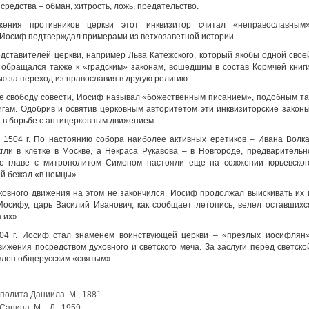
 средства – обман, хитрость, ложь, предательство.
ния противников церкви этот инквизитор считал «неправославным»
 Иосиф подтверждал примерами из ветхозаветной истории.
дставителей церкви, например Льва Катежского, который якобы одной свое
обращался также к «градским» законам, вошедшим в состав Кормчей книги
ю за переход из православия в другую религию.
е свободу совести, Иосиф называл «божественным писанием», подобным та
гам. Одобрив и освятив церковным авторитетом эти инквизиторские законы
 в борьбе с антицерковным движением.
 1504 г. По настоянию собора наиболее активных еретиков – Ивана Волка
ли в клетке в Москве, а Некраса Рукавова – в Новгороде, предварительн
во главе с митрополитом Симоном настояли еще на сожжении юрьевског
й бежал «в немцы».
ковного движения на этом не закончился. Иосиф продолжал выискивать их 
Иосифу, царь Василий Иванович, как сообщает летопись, велел оставшихс
 их».
04 г. Иосиф стал знаменем воинствующей церкви – «презлых иосифлян»
ижения посредством духовного и светского меча. За заслуги перед светско
явлен общерусским «святым».
полита Даниила. М., 1881.
анина. М. - Л., 1959.