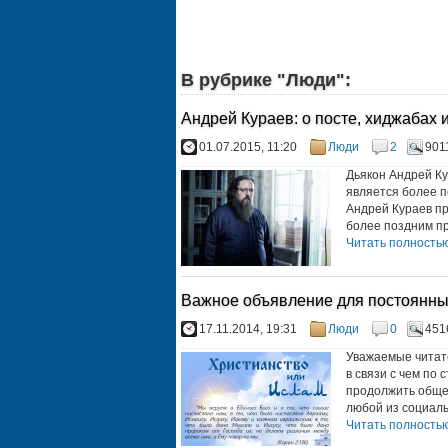
В рубрике "Люди":
Андрей Кураев: о посте, хиджабах и
01.07.2015, 11:20
Люди
2
901
Дьякон Андрей Ку
является более п
Андрей Кураев пр
более поздним пр
Читать полностью.
Важное объявление для постоянны
17.11.2014, 19:31
Люди
0
451
Уважаемые читат
в связи с чем по
продолжить обще
любой из социальн
Читать полностью.