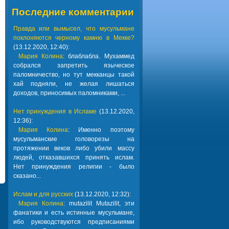
Последние комментарии
Правда или вымысел, что мусульмане
поклоняются черному камню в Мекке?
(13.12.2020, 12:40):
Мария Колина
: блаблабла. Мухаммед
собрался запретить языческое
паломничество, но тут мекканцы такой
хай подняли, не желая лишаться
доходов, приносимых паломниками, ...
Нет принуждения в Исламе
(13.12.2020,
12:36):
Мария Колина
: Именно поэтому
мусульманские головорезы на
протяжении веков либо убили массу
людей, отказавшихся принять ислам.
Нет принуждения религии - было
сказано...
Ислам и для русских
(13.12.2020, 12:32):
Мария Колина
: mutazilit Mutazilit, эти
фанатики и есть истинные мусульмане,
ибо руководствуются предписаниями