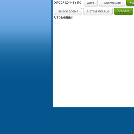
Упорядочить по:
дате
просмотрам
ко
за все время
в этом месяце
сегодня
Страницы: