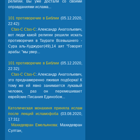
религии. Вы уже достали со своими
оправданиями ислама...
101 противоречие в Библии
(05.12.2020,
22:42):
Ctas-C Ctas-C
: Александр Анатольевич,
вот люди какой религии решили искать
противоречия в Таурате Всевышнего -
Сура аль-Худжурат(49),14 аят "Говорят
арабы: "мы увер...
101 противоречие в Библии
(05.12.2020,
22:32):
Ctas-C Ctas-C
: Александр Анатольевич,
это преднамеренно лживая подборка! К
тому же ей явно занимается лукавый
человек, раз он перемешивает
еврейские Писания Единобож...
Католическая монахиня приняла ислам
после лекций исламофоба
(03.08.2020,
17:31):
Махидевран Емельянова
: Махидевран
Султан,