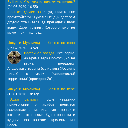
Библия о Мухаммаде: почему же ничего?
(04.06.2020, 16:55):
Александр Иботов
: Расул, внимательно
прочитайте "И Я умолю Отца, и даст вам
другого Утешителя, да пребудет с вами
вовек, Духа истины, Которого мир не
может принять, пот...
Иисус и Мухаммад — братья по вере
(06.04.2020, 13:52):
Восточная звезда
: Все верно.
Анафема верна по-сути, но не
верна по-адресу.
Анафематствованы были люди (Россия в
лицах) в угоду "канонической
территории" (примерно 2х1, ...
Иисус и Мухаммад — братья по вере
(18.01.2020, 19:32):
Адам Баламут
: после недавних
приключений у арабов появится
воскрешающая машина душ в кошек и
котов и што с вами будет кошечки и
куции? про конские тфилины мы
наслыш...