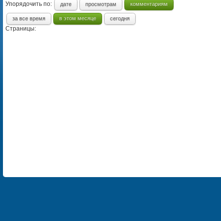
Упорядочить по:
дате
просмотрам
комментариям
за все время
в этом месяце
сегодня
Страницы: