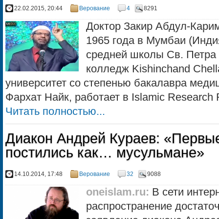
22.02.2015, 20:44
Верование
4
8291
Доктор Закир Абдул-Карим
1965 года в Мумбаи (Инди
средней школы Св. Петра
колледж Kishinchand Chel
университет со степенью бакалавра медиц
Фархат Найк, работает в Islamic Research 
Читать полностью...
Диакон Андрей Кураев: «Первы
постились как… мусульмане»
14.10.2014, 17:48
Верование
32
9088
oneislam.ru
:
В сети интер
распространение достато