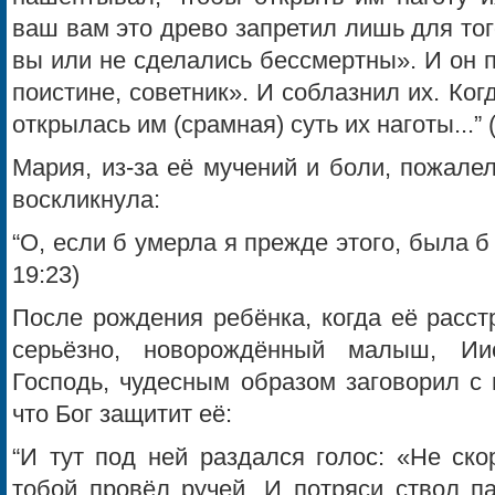
ваш вам это древо запретил лишь для тог
вы или не сделались бессмертны». И он 
поистине, советник». И соблазнил их. Ког
открылась им (срамная) суть их наготы...” 
Мария, из-за её мучений и боли, пожалел
воскликнула:
“О, если б умерла я прежде этого, была б
19:23)
После рождения ребёнка, когда её расст
серьёзно, новорождённый малыш, Ии
Господь, чудесным образом заговорил с 
что Бог защитит её:
“И тут под ней раздался голос: «Не ско
тобой провёл ручей. И потряси ствол п