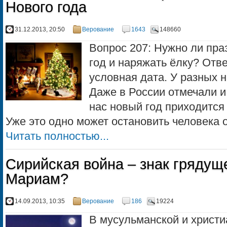
Нового года
31.12.2013, 20:50
Верование
1643
148660
Вопрос 207: Нужно ли пра
год и наряжать ёлку? Отве
условная дата. У разных 
Даже в России отмечали и 
нас новый год приходится
Уже это одно может остановить человека от
Читать полностью...
Сирийская война – знак грядущ
Мариам?
14.09.2013, 10:35
Верование
186
19224
В мусульманской и христи