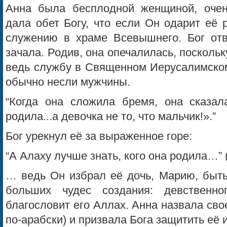
Анна была бесплодной женщиной, очен
дала обет Богу, что если Он одарит её 
служению в храме Всевышнего. Бог отв
зачала. Родив, она опечалилась, поскольк
ведь службу в Священном Иерусалимском
обычно несли мужчины.
“Когда она сложила бремя, она сказал
родила...а девочка не то, что мальчик!».”
Бог урекнул её за выраженное горе:
“А Алаху лучше знать, кого она родила…” 
… ведь Он избрал её дочь, Марию, быть
больших чудес создания: девственн
благословит его Аллах. Анна назвала св
по-арабски) и призвала Бога защитить её 