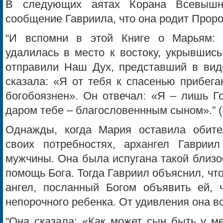
В следующих аятах Корана Всевышн
сообщение Гавриила, что она родит Проро
“И вспомни в этой Книге о Марьям: 
удалилась в место к востоку, укрывшись
отправили Наш Дух, представший в вид
сказала: «Я от тебя к спасенью прибег
богобоязнен». Он отвечал: «Я – лишь Го
даром тебе – благословеннным сыном».” (
Однажды, когда Мария оставила обите
своих потребностях, архангел Гаврии
мужчины. Она была испугана такой близо
помощь Бога. Тогда Гавриил объяснил, что
ангел, посланный Богом объявить ей, 
непорочного ребенка. От удивления она в
“Она сказала: «Как может сын быть у м