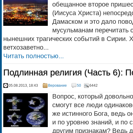
обещанное второе прише
(Иисуса Христа) непосред
Дамаском и это дало пово
мусульманам перечитать с
нынешних трагических событий в Сирии. 
ветхозаветно...
Читать полностью...
Подлинная религия (Часть 6): П
05.08.2013, 18:43
Верование
50
6442
Вопрос, который довольно
смогут все люди одинаково
же истинного Бога, ведь о
и по уровню знаний, и по 
другим признакам? Ведь д