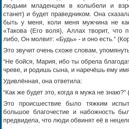
людьми младенцем в колыбели и взр
станет) и будет праведником. Она сказал
быть у меня, коли меня мужчина не кас
«Такова (Его воля), Аллах творит, что 
либо, Он молвит: «Будь» - и оно есть.” (Ко
Это звучит очень схоже словам, упомянут
“Не бойся, Мария, ибо ты обрела благодат
чреве, и родишь сына, и наречёшь ему имя
Удивлённая, она ответила:
“Как же будет это, когда я мужа не знаю?” 
Это происшествие было тяжким испы
большое благочестие и набожность бы
предвидела, что люди обвинят её в нецел