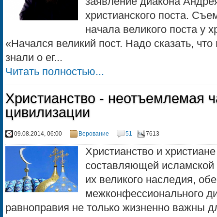
заявление диакона Андрея
христианского поста. Съе
начала великого поста у х
«Начался великий пост. Надо сказать, что
знали о ег...
Читать полностью...
Христианство - неотъемлемая ч
цивилизации
09.08.2014, 06:00
Верование
51
7613
Христианство и христиан
составляющей исламской 
их великого наследия, об
межконфессионального ди
равноправия не только жизненно важны д