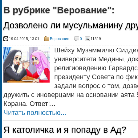
В рубрике "Верование":
Дозволено ли мусульманину др
19.04.2015, 13:01
Верование
0
11319
Шейху Музаммилю Сиддики
университета Медины, док
религиоведению Гарвардск
президенту Совета по фи
задали вопрос о том, доз
дружить с иноверцами на основании аята 
Корана. Ответ:...
Читать полностью...
Я католичка и я попаду в Ад?