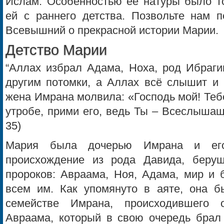
Ислам. Особенностью её натуры было то
ей с раннего детства. Позвольте нам п
Всевышний о прекрасной истории Марии.
Детство Марии
“Аллах избрал Адама, Ноха, род Ибраги
другим потомки, а Аллах всё слышит и в
жена Имрана молвила: «Господь мой! Теб
утробе, прими его, ведь Ты – Всеслышащ
35)
Мария была дочерью Имрана и ег
происхождение из рода Давида, берущ
пророков: Авраама, Ноя, Адама, мир и 
всем им. Как упомянуто в аяте, она 
семействе Имрана, происходившего 
Авраама, который в свою очередь брал 