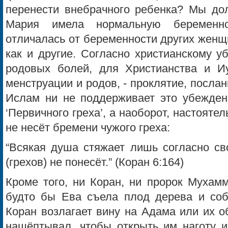
перенести внебрачного ребенка? Мы дол
Мария имела нормальную беременно
отличалась от беременности других женщ
как и другие. Согласно христианскому 
родовых болей, для Христианства и Иу
менструации и родов, - проклятие, посла
Ислам ни не поддерживает это убеждени
‘Первичного греха’, а наоборот, настоятел
не несёт бремени чужого греха:
“Всякая душа стяжает лишь согласно св
(грехов) не понесёт.” (Коран 6:164)
Кроме того, ни Коран, ни пророк Мухамм
будто бы Ева съела плод дерева и соб
Коран возлагает вину на Адама или их о
нашёптывал, чтобы открыть им наготу и