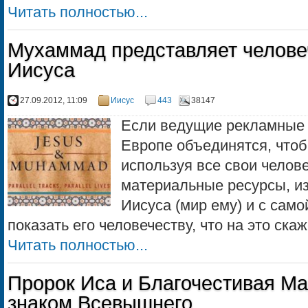
Читать полностью...
Мухаммад представляет человеч
Иисуса
27.09.2012, 11:09
Иисус
443
38147
Если ведущие рекламные 
Европе объединятся, чтоб
используя все свои челове
материальные ресурсы, из
Иисуса (мир ему) и с сам
показать его человечеству, что на это ска
Читать полностью...
Пророк Иса и Благочестивая М
знаком Всевышнего