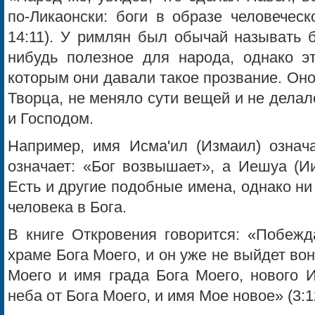
по-Ликаонски: боги в образе человечес
14:11). У римлян был обычай называть б
нибудь полезное для народа, однако э
которым они давали такое про­звание. Он
Творца, не меняло сути вещей и не делал
и Господом.
Например, имя Исма'ил (Измаил) означ
означает: «Бог возвышает», а Иешуа (Ии
Есть и другие подобные имена, однако ни
человека в Бога.
В книге Откровения говорится: «Побеж
храме Бога Моего, и он уже не выйдет вон
Моего и имя града Бога Моего, нового 
неба от Бога Моего, и имя Мое новое» (3:1