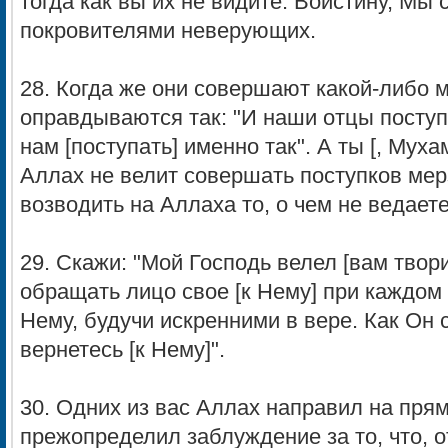
тогда как вы их не видите. Воистину, Мы
покровителями неверующих.
28. Когда же они совершают какой-либо м
оправдываются так: "И наши отцы поступ
нам [поступать] именно так". А ты [, Муха
Аллах не велит совершать поступков мер
возводить на Аллаха то, о чем не ведает
29. Скажи: "Мой Господь велел [вам твор
обращать лицо свое [к Нему] при каждом 
Нему, будучи искренними в вере. Как Он с
вернетесь [к Нему]".
30. Одних из вас Аллах направил на прям
прежопределил заблуждение за то, что, о