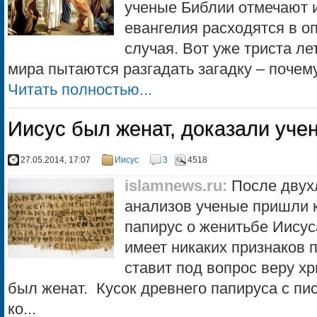
ученые Библии отмечают и
евангелия расходятся в оп
случая. Вот уже триста ле
мира пытаются разгадать загадку – почему 
Читать полностью...
Иисус был женат, доказали уче
27.05.2014, 17:07
Иисус
3
4518
islamnews.ru
:
После двух
анализов ученые пришли к
папирус о женитьбе Иисус
имеет никаких признаков 
ставит под вопрос веру хр
был женат. Кусок древнего папируса с пи
ко...