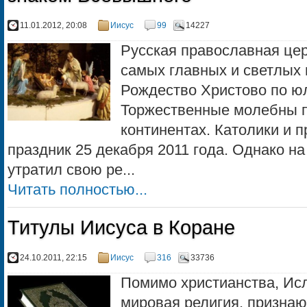
11.01.2012, 20:08
Иисус
99
14227
Русская православная цер
самых главных и светлых 
Рождество Христово по ю
Торжественные молебны п
континентах. Католики и 
праздник 25 декабря 2011 года. Однако на
утратил свою ре...
Читать полностью...
Титулы Иисуса в Коране
24.10.2011, 22:15
Иисус
316
33736
Помимо христианства, Ис
мировая религия, призна