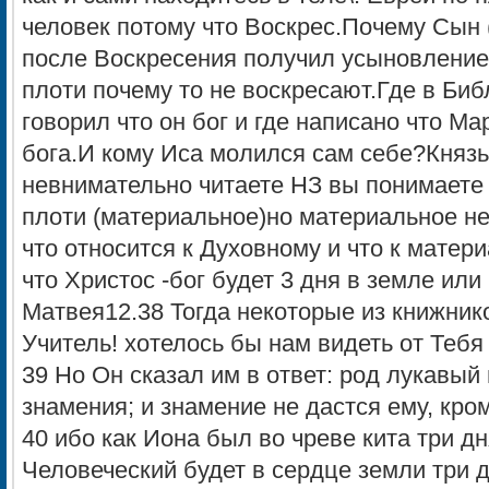
человек потому что Воскрес.Почему Сын 
после Воскресения получил усыновление
плоти почему то не воскресают.Где в Биб
говорил что он бог и где написано что М
бога.И кому Иса молился сам себе?Князь 
невнимательно читаете НЗ вы понимаете т
плоти (материальное)но материальное не
что относится к Духовному и что к матер
что Христос -бог будет 3 дня в земле или
Матвея12.38 Тогда некоторые из книжник
Учитель! хотелось бы нам видеть от Тебя
39 Но Он сказал им в ответ: род лукавы
знамения; и знамение не дастся ему, кр
40 ибо как Иона был во чреве кита три дня
Человеческий будет в сердце земли три дн