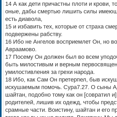
14 А как дети причастны плоти и крови, т
оные, дабы смертью лишить силы имеюще
есть диавола,
15 и избавить тех, которые от страха см
подвержены рабству.
16 Ибо не Ангелов восприемлет Он, но в
Авраамово.
17 Посему Он должен был во всем уподо
быть милостивым и верным первосвящен
умилостивления за грехи народа.
18 Ибо, как Сам Он претерпел, быв искуш
искушаемым помочь. Сура7.27. О сыны Ад
шайтан, подобно тому как он [совратил и]
родителей, лишив их одежд, чтобы предс
срамные части. Воистину, шайтан и его п