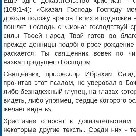
Еще одно доказательство христиан - 
(109:1-4): «Сказал Господь Господу м
доколе положу врагов Твоих в подножие 
пошлет Господь с Сиона: господствуй с
силы Твоей народ Твой готов во благ
прежде денницы подобно росе рождение Т
раскается: Ты священник вовек по чи
назвал грядущего Господом.
Священник, профессор Ибрахим Са'ид 
прочитав этот псалом, не уверовал в Бо
либо безнадежный глупец, на глазах кот
видеть, либо упрямец, сердце которого ос
желает видеть».
Христиане относят к доказательствам
некоторые другие тексты. Среди них - т