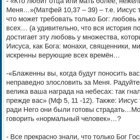
- «Кто любит отца или мать более, нежел
Меня…»(Матфей 10,37 – 39) – т.е. Иисус 
что может требовать только Бог: любовь 
всех… (а удивительно, что вся история по
достигает эту любовь у множества, котор
Иисуса, как Бога: монахи, священники, 
искренны верующие всех времён…
-«Блаженны вы, когда будут поносить вас 
неправедно злословить за Меня. Радуйте
велика ваша награда на небесах: так гна
прежде вас» (Мф 5, 11 -12). Также: Иисус
ради Него они были готовы страдать…Мо
говорить «нормальный человек»…?
- Все прекрасно знали, что только Бог Го