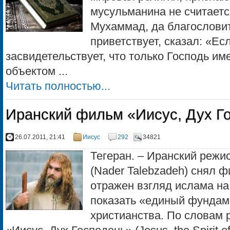
мусульманина не считаетс
Мухаммад, да благословит
приветствует, сказал: «Ес
засвидетельствует, что только Господь им
объектом ...
Читать полностью...
Иранский фильм «Иисус, Дух Г
26.07.2011, 21:41
Иисус
292
34821
Тегеран. – Иранский режи
(Nader Talebzadeh) снял 
отражен взгляд ислама на
показать «единый фундам
христианства. По словам 