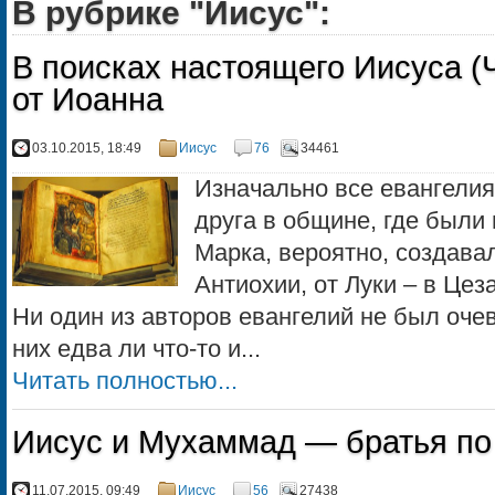
В рубрике "Иисус":
В поисках настоящего Иисуса (Ч
от Иоанна
03.10.2015, 18:49
Иисус
76
34461
Изначально все евангелия
друга в общине, где были
Марка, вероятно, создава
Антиохии, от Луки – в Цез
Ни один из авторов евангелий не был оче
них едва ли что-то и...
Читать полностью...
Иисус и Мухаммад — братья по
11.07.2015, 09:49
Иисус
56
27438