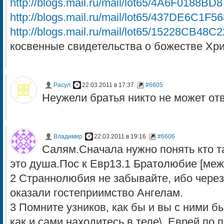
http://blogs.mail.ru/mail/lot65/4A6F0188BD
http://blogs.mail.ru/mail/lot65/437DE6C1F5
http://blogs.mail.ru/mail/lot65/15228CB48C
косвенные свидетельства о божестве Хр
Расул
22.03.2011 в 17:37
#6605
Неужели братья никто не может отв
Владимир
22.03.2011 в 19:16
#6606
Салям.Сначала нужно понять кто т
это душа.Пос к Евр13.1 Братолюбие [меж
2 Страннолюбия не забывайте, ибо через 
оказали гостеприимство Ангелам.
3 Помните узников, как бы и вы с ними бы
как и сами находитесь в теле\. Еврей по