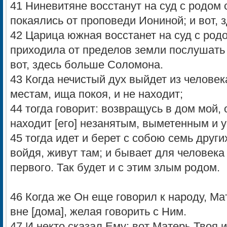
41 Ниневитяне восстанут на суд с родом с
покаялись от проповеди Иониной; и вот,
42 Царица южная восстанет на суд с родо
приходила от пределов земли послушать
вот, здесь больше Соломона.
43 Когда нечистый дух выйдет из человек
местам, ища покоя, и не находит;
44 тогда говорит: возвращусь в дом мой, 
находит [его] незанятым, выметенным и 
45 тогда идет и берет с собою семь други
войдя, живут там; и бывает для человека
первого. Так будет и с этим злым родом.
46 Когда же Он еще говорил к народу, Ма
вне [дома], желая говорить с Ним.
47 И некто сказал Ему: вот Матерь Твоя и