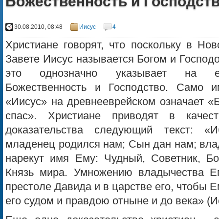
Божественность и Господст
30.08.2010, 08:48
Иисус
4
Христиане говорят, что поскольку в Нов
Завете Иисус называется Богом и Господ
это однозначно указывает на е
Божественность и Господство. Само и
«Иисус» на древнееврейском означает «Б
спас». Христиане приводят в качест
доказательства следующий текст: «И
младенец родился нам; Сын дан нам; вла
нарекут имя Ему: Чудный, Советник, Бо
Князь мира. Умножению владычества Е
престоле Давида и в царстве его, чтобы Е
его судом и правдою отныне и до века» (Ис