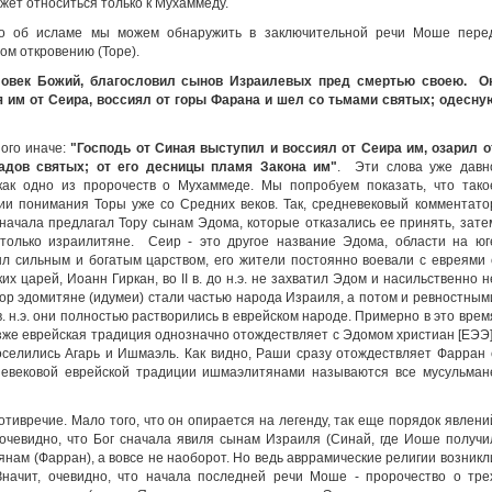
жет относиться только к Мухаммеду.
тво об исламе мы можем обнаружить в заключительной речи Моше пере
м откровению (Торе).
еловек Божий, благословил сынов Израилевых пред смертью своею. О
я им от Сеира, воссиял от горы Фарана и шел со тьмами святых; одесну
ного иначе:
"Господь от Синая выступил и воссиял от Сеира им, озарил о
иадов святых; от его десницы пламя Закона им"
. Эти слова уже давн
как одно из пророчеств о Мухаммеде. Мы попробуем показать, что тако
ии понимания Торы уже со Средних веков. Так, средневековый комментато
сначала предлагал Тору сынам Эдома, которые отказались ее принять, зате
только израилитяне. Сеир - это другое название Эдома, области на юг
л сильным и богатым царством, его жители постоянно воевали с евреями 
х царей, Иоанн Гиркан, во II в. до н.э. не захватил Эдом и насильственно н
пор эдомитяне (идумеи) стали частью народа Израиля, а потом и ревностным
 в. н.э. они полностью растворились в еврейском народе. Примерно в это врем
зже еврейская традиция однозначно отождествляет с Эдомом христиан [ЕЭЭ]
поселились Агарь и Ишмаэль. Как видно, Раши сразу отождествляет Фарран 
невековой еврейской традиции ишмаэлитянами называются все мусульман
ивречие. Мало того, что он опирается на легенду, так еще порядок явлени
 очевидно, что Бог сначала явиля сынам Израиля (Синай, где Иоше получи
янам (Фарран), а вовсе не наоборот. Но ведь авррамические религии возникл
Значит, очевидно, что начала последней речи Моше - пророчество о тре