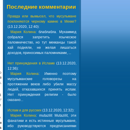
Последние комментарии
Правда или вымысел, что мусульмане
поклоняются черному камню в Мекке?
(13.12.2020, 12:40):
Мария Колина
: блаблабла. Мухаммед
собрался запретить языческое
паломничество, но тут мекканцы такой
хай подняли, не желая лишаться
доходов, приносимых паломниками, ...
Нет принуждения в Исламе
(13.12.2020,
12:36):
о
Мария Колина
: Именно поэтому
в
мусульманские головорезы на
,
протяжении веков либо убили массу
людей, отказавшихся принять ислам.
Нет принуждения религии - было
й
сказано...
"
е
Ислам и для русских
(13.12.2020, 12:32):
Мария Колина
: mutazilit Mutazilit, эти
:
фанатики и есть истинные мусульмане,
и
ибо руководствуются предписаниями
а