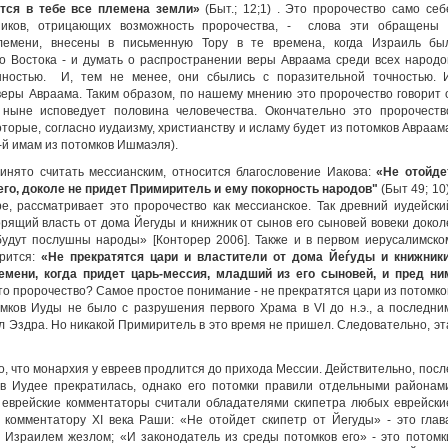
ятся в тебе все племена земли»
(Быт.; 12;1) . Это пророчество само себ
ников, отрицающих возможность пророчества, - слова эти обращены 
племени, внесены в письменную Тору в те времена, когда Израиль бы
о Востока - и думать о распространении веры Авраама среди всех народо
нностью. И, тем не менее, они сбылись с поразительной точностью. 
веры Авраама. Таким образом, по нашему мнению это пророчество говорит 
 ныне исповедует половина человечества. Окончательно это пророчеств
торые, согласно иудаизму, христианству и исламу будет из потомков Авраам
-й имам из потомков Ишмаэля).
инято считать мессианским, относится благословение Иакова:
«Не отойде
его, доколе не придет Примиритель и ему покорность народов"
(Быт 49; 10)
е, рассматривает это пророчество как мессианское. Так древний иудейски
рящий власть от дома Йегуды и книжник от сынов его сыновей вовеки докол
будут послушны народы» [Конторер 2006]. Также и в первом иерусалимско
орится:
«Не прекратятся цари и властители от дома Йеѓуды и книжники
мени, когда придет царь-мессия, младший из его сыновей, и пред ни
это пророчество? Самое простое понимание - не прекратятся цари из потомко
мков Иуды не было с разрушения первого Храма в VI до н.э., а последни
 Эздра. Но никакой Примиритель в это время не пришел. Следовательно, эт
, что монархия у евреев продлится до прихода Мессии. Действительно, посл
я в Иудее прекратилась, однако его потомки правили отдельными районам
го, еврейские комментаторы считали обладателями скипетра любых еврейски
 комментатору XI века Раши: «Не отойдет скипетр от Йегуды» - это глав
 Израилем жезлом; «И законодатель из среды потомков его» - это потомк