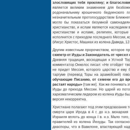
злословящих тебя прокляну; и благослов
является великим знамением для безбож
родоначальнику крошечного бедуинского 
незначительным протогосударством Ближнег
могло бы показаться безумной самонадея
христианство, и ислам являются наследием 
христианстве и исламе, религиях, которые
исполнится с приходом последнего Мессии, ко
(Иисус Христос, Машиах из колена Давида, 12
Другим известным пророчеством, которое пр
скипетр от Иуды и Законодатель от чресел 
Древняя традиция, восходящая к Устной Тор
комментатор Онкелос писал: «Не отойдет тво
не придет Мессия, которого царство и ему 
таргуме (перевод Торы на арамейский) гов
обучающие Писанию, от семени его до вре
растаят народы»
[там же]. Как же понимать 
Иуды до прихода Мессии. Но царей из пото
харизматическим лидером из колена Иуды был
версия некорректна.
Христиане полагают под этим предсказание то
смерти царя Ирода в 4 г. до н.э. монархи
Израиля вплоть до конца I в. н.э. Мало то
правителей из колена Йехуды. Так согласно
диаспоры, что в Вавилоне, властвующий над