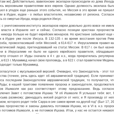
там же]. Действительно, вавилонские эксилархи происходили из дома Йехуд
ись верховными правителями всех евреев. Однако должность эксилаха был
ишел в упадок еще раньше этого события, но Мессия в это время не пришел
ии в Иудее, иудеи - о любых властителях, независимо от региона. Согласн
ь со смертью Ирода, когда родился Иисус.
й: с уничтожением института эксилархов евреи довольно долго вовсе не имел
 власти в Израиле нет и сейчас. Согласно позиции христиан пророчеств
е никогда больше не будет еврейских монархов. Но христиане забывают еще 
х в Иудее уже после Иисуса. В 132-135 г. во время восстания против Рим
ба, провозгласивший себя Мессией; в 614-617 гг. Иерусалимом правил ка
атический лидер, претендовавший на статус Мессии. В 617 г. он был казне
ени в Иерусалиме не было ни одного еврейского правителя, обладавшег
етр отошел от Иуды сначала в 4 г. до н.э., когда прекратилась регулярна
, в 613 г. Мухаммед начал свою проповедь, а в 622 г. стал правителем Медины
подходит только Мухаммед.
гласутеся с мусульманской версией. Очевидно, что Законодатель - этот тот
ства (точнее, речь здесь идет об авраамической традиции). Если принимат
уса последним Законодателем авррамической традиции, то получается, чт
Иуды; в нашей трактовке появление пророка и законодателя, продолжател
ов Ишмаэля как раз соответствует этому предсказанию. Ведь согласн
ключил Завет с потомством Ицхака: "И об Ишмаэле Я услышал тебя: вот, 
весьма размножу; двенадцать князей родятся от него; и Я произведу от нег
ом, которого родит тебе Сарра в сие самое время на другой год" (Быт 17; 20
ка пророчество и законы давались потомкам Ицхака, но в VI в. н.э. пророк
 потомков Ишмаэля, а не потомков Ицхака. Итак, у нас не остается никаког