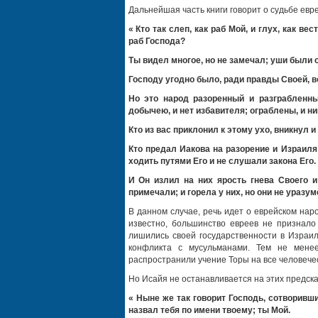
Дальнейшая часть книги говорит о судьбе евр
« Кто так слеп, как раб Мой, и глух, как в
раб Господа?
Ты видел многое, но не замечал; уши были 
Господу угодно было, ради правды Своей, в
Но это народ разоренный и разграбленн
добычею, и нет избавителя; ограблены, и ник
Кто из вас приклонил к этому ухо, вникнул
Кто предал Иакова на разорение и Израиля
ходить путями Его и не слушали закона Его.
И Он излил на них ярость гнева Своего и
примечали; и горела у них, но они не уразу
В данном случае, речь идет о еврейском нар
известно, большинство евреев не признало
лишились своей государственности в Израи
конфликта с мусульманами. Тем не менее
распространили учение Торы на все человече
Но Исайя не останавливается на этих предсказ
« Ныне же так говорит Господь, сотворивши
назвал тебя по имени твоему; ты Мой.