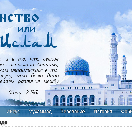
Иисус
Мухаммад
Верование
История
Фоб
еде