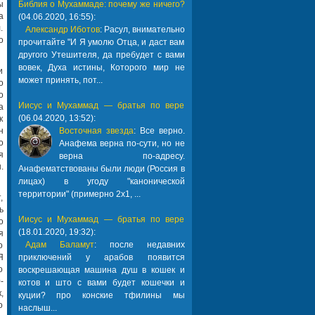
ы
Библия о Мухаммаде: почему же ничего?
а
(04.06.2020, 16:55):
.
Александр Иботов
: Расул, внимательно
о
прочитайте "И Я умолю Отца, и даст вам
другого Утешителя, да пребудет с вами
вовек, Духа истины, Которого мир не
и
может принять, пот...
о
о
Иисус и Мухаммад — братья по вере
а
(06.04.2020, 13:52):
к
н
Восточная звезда
: Все верно.
о
Анафема верна по-сути, но не
я
верна по-адресу.
.
Анафематствованы были люди (Россия в
лицах) в угоду "канонической
территории" (примерно 2х1, ...
,
ь
Иисус и Мухаммад — братья по вере
о
(18.01.2020, 19:32):
я
Адам Баламут
: после недавних
о
Я
приключений у арабов появится
о
воскрешающая машина душ в кошек и
-
котов и што с вами будет кошечки и
,
куции? про конские тфилины мы
о
наслыш...