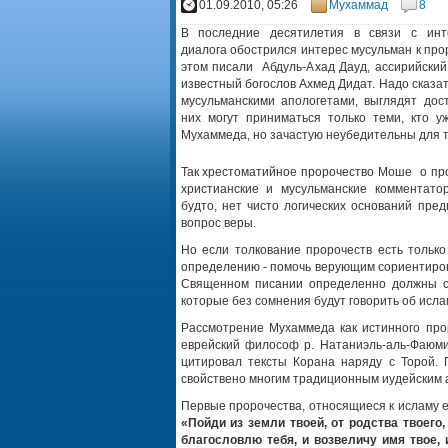
01.09.2010, 05:26
Мухаммад
8
В последние десятилетия в связи с инт
диалога обострился интерес мусульман к пр
этом писали Абдуль-Ахад Дауд, ассирийский
известный богослов Ахмед Дидат. Надо сказат
мусульманскими апологетами, выглядят дос
них могут приниматься только теми, кто у
Мухаммеда, но зачастую неубедительны для те
Так хрестоматийное пророчество Моше о про
христианские и мусульманские комментато
будто, нет чисто логических оснований пред
вопрос веры.
Но если толкование пророчеств есть только
определению - помочь верующим сориентиров
Священном писании определенно должны сод
которые без сомнения будут говорить об исла
Рассмотрение Мухаммеда как истинного про
еврейский философ р. Натаниэль-аль-Фаюми
цитировал тексты Корана наряду с Торой.
свойствено многим традиционным иудейским 
Первые пророчества, относящиеся к исламу е
«Пойди из земли твоей, от родства твоего,
благословлю тебя, и возвеличу имя твое,