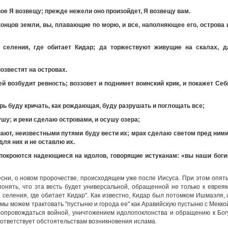
вое Я возвещу; прежде нежели оно произойдет, Я возвещу вам.
концов земли, вы, плавающие по морю, и все, наполняющее его, острова 
 селения, где обитает Кидар; да торжествуют живущие на скалах, д
возвестят на островах.
ей возбудит ревность; воззовет и поднимет воинский крик, и покажет Себ
рь буду кричать, как рождающая, буду разрушать и поглощать все;
ушу; и реки сделаю островами, и осушу озера;
нают, неизвестными путями буду вести их; мрак сделаю светом пред ними
для них и не оставлю их.
 покроются надеющиеся на идолов, говорящие истуканам: «вы наши боги
песни, о новом пророчестве, происходящем уже после Иисуса. При этом опять
понять, что эта весть будет универсальной, обращенной не только к евреям
 селения, где обитает Кидар". Как известно, Кидар был потомком Ишмаэля, 
 мы можем трактовать "пустыню и города ее" как Аравийскую пустыню с Мекко
сопровождаться войной, уничтожением идолопоклонства и обращению к Бог
соответствует обстоятельствам возникновения ислама.