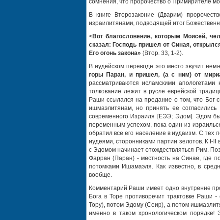
сомнения, что пророчество о Примирителе мо
В книге Второзаконие (Дварим) пророчес
израилитянами, подводящей итог Божественно
<
Вот благословение, которым Моисей, ч
сказал: Господь пришел от Синая, открылс
Его огонь закона»
(Втор. 33, 1-2).
В иудейском переводе это место звучит нем
горы Паран, и пришел, (а с ним) от мир
рассматриваются исламскими апологетами 
толкование лежит в русле еврейской традиц
Раши ссылался на предание о том, что Бог 
ишмаэлитянам, но принять ее согласились 
современного Израиля [ЕЭЭ; Эдом]. Эдом бы
переменным успехом, пока один из израильски
обратил все его население в иудаизм. С тех 
иудеями, сторонниками партии зелотов. К I-II
с Эдомом начинает отождествляться Рим. По
Фарран (Паран) - местность на Синае, где 
потомками Ишамаэля. Как известно, в сред
вообще.
Комментарий Раши имеет одно внутренне прот
Бога в Торе противоречит трактовке Раши -
Тору), потом Эдому (Сеир), а потом ишмаэлит
именно в таком хронологическом порядке! 