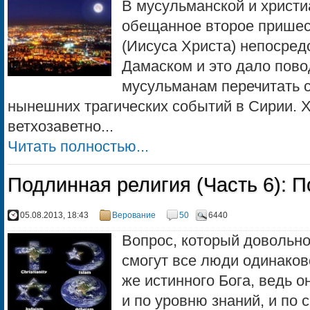
В мусульманской и христи
обещанное второе прише
(Иисуса Христа) непосред
Дамаском и это дало пово
мусульманам перечитать с
нынешних трагических событий в Сирии. 
ветхозаветно...
Читать полностью...
Подлинная религия (Часть 6): П
05.08.2013, 18:43
Верование
50
6440
Вопрос, который довольно
смогут все люди одинаково
же истинного Бога, ведь о
и по уровню знаний, и по 