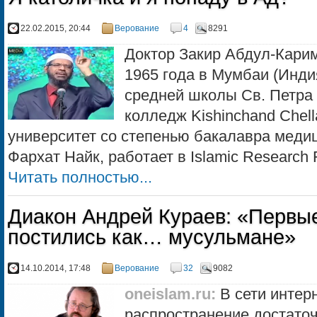
22.02.2015, 20:44
Верование
4
8291
Доктор Закир Абдул-Карим
1965 года в Мумбаи (Инди
средней школы Св. Петра
колледж Kishinchand Chel
университет со степенью бакалавра медиц
Фархат Найк, работает в Islamic Research 
Читать полностью...
Диакон Андрей Кураев: «Первы
постились как… мусульмане»
14.10.2014, 17:48
Верование
32
9082
oneislam.ru
:
В сети интер
распространение достато