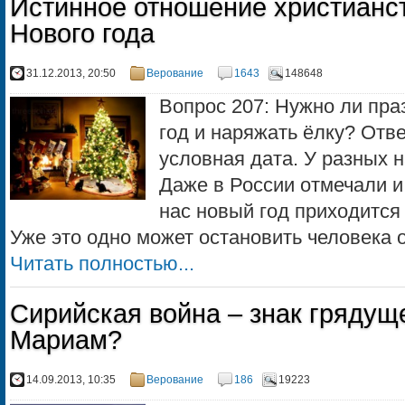
Истинное отношение христианс
Нового года
31.12.2013, 20:50
Верование
1643
148648
Вопрос 207: Нужно ли пра
год и наряжать ёлку? Отве
условная дата. У разных 
Даже в России отмечали и 
нас новый год приходится
Уже это одно может остановить человека от
Читать полностью...
Сирийская война – знак грядущ
Мариам?
14.09.2013, 10:35
Верование
186
19223