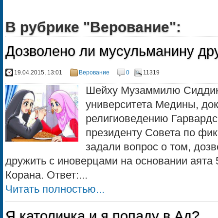
В рубрике "Верование":
Дозволено ли мусульманину др
19.04.2015, 13:01
Верование
0
11319
Шейху Музаммилю Сиддики
университета Медины, док
религиоведению Гарвардск
президенту Совета по фи
задали вопрос о том, доз
дружить с иноверцами на основании аята 
Корана. Ответ:...
Читать полностью...
Я католичка и я попаду в Ад?