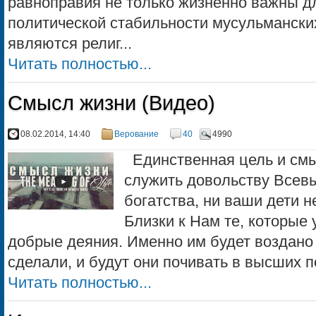
равноправия не только жизненно важны д
политической стабильности мусульманских
являются религ...
Читать полностью...
Смысл жизни (Видео)
08.02.2014, 14:40
Верование
40
4990
Единственная цель и смы
служить довольству Всев
богатства, ни ваши дети н
Близки к Нам те, которые
добрые деяния. Именно им будет воздано м
сделали, и будут они почивать в высших по
Читать полностью...