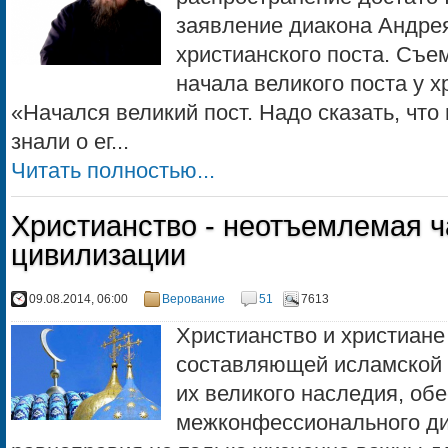
заявление диакона Андрея
христианского поста. Съе
начала великого поста у х
«Начался великий пост. Надо сказать, что
знали о ег...
Читать полностью...
Христианство - неотъемлемая ч
цивилизации
09.08.2014, 06:00
Верование
51
7613
Христианство и христиан
составляющей исламской 
их великого наследия, об
межконфессионального ди