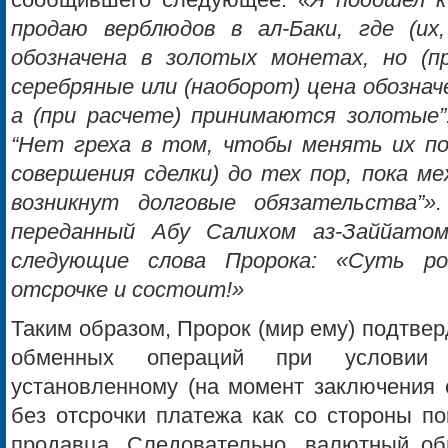
сообщившего следующее: «
Я подошел к
продаю верблюдов в ал-Баки, где (их
обозначена в золотых монетах, но (п
серебряные или (наоборот) цена обознач
а (при расчете) принимаются золотые”.
“Нет греха в том, чтобы менять их по
совершения сделки) до тех пор, пока ме
возникнут долговые обязательства”»
переданный Абу Салихом аз-Заййато
следующие слова Пророка: «Суть р
отсрочке и состоит!»
Таким образом, Пророк (мир ему) подтве
обменных операций при условии
установленному (на момент заключения 
без отсрочки платежа как со стороны по
продавца. Следовательно, валютный о