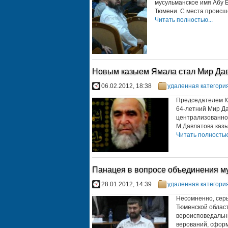
мусульманское имя Абу Б
Тюмени. С места происше
Читать полностью...
Новым казыем Ямала стал Мир Да
06.02.2012, 18:38
удаленная категори
Председателем Ка
64-летний Мир Д
централизованной
М.Давлатова казы
Читать полностью.
Панацея в вопросе объединения м
28.01.2012, 14:39
удаленная категори
Несомненно, серь
Тюменской области
вероисповедальны
верований, сформ