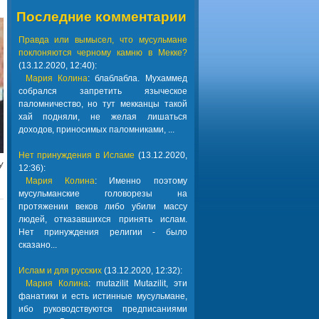
Последние комментарии
Правда или вымысел, что мусульмане
поклоняются черному камню в Мекке?
(13.12.2020, 12:40):
Мария Колина
: блаблабла. Мухаммед
собрался запретить языческое
паломничество, но тут мекканцы такой
хай подняли, не желая лишаться
доходов, приносимых паломниками, ...
Нет принуждения в Исламе
(13.12.2020,
У
12:36):
Мария Колина
: Именно поэтому
мусульманские головорезы на
протяжении веков либо убили массу
людей, отказавшихся принять ислам.
Нет принуждения религии - было
сказано...
Ислам и для русских
(13.12.2020, 12:32):
Мария Колина
: mutazilit Mutazilit, эти
фанатики и есть истинные мусульмане,
ибо руководствуются предписаниями