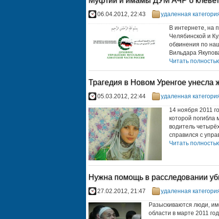
Муфтии и имамы ДУМ АЧР о клевет
06.04.2012, 22:43
удаленная категори
В интернете, на 
Челябинской и Ку
обвинения по на
Вильдара Якупова
Читать полностью.
Трагедия в Новом Уренгое унесла 
05.03.2012, 22:44
удаленная категори
14 ноября 2011 г
которой погибла 
водитель четырёх
справился с управ
Читать полностью.
Нужна помощь в расследовании уб
27.02.2012, 21:47
удаленная категори
Разыскиваются люди, им
области в марте 2011 г