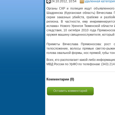
24.10.2012, 10:54
удаленная категори
Органы СКР и полиция ищут объявленного
Шадринска (Курганская область) Вячеслава 
серии заказных убийств, грабеже и разбо
региона. В частности, ему инкриминирует
ислама» Нового Уренгоя Тюменской области 
следствия, 10 октября 2010 года Прямоносо
оружия машину священнослужителя, который е
Приметы Вячеслава Прямоносова: рост с
телосложение, волосы прямые светло-рыжие
голова овальной формы, нос прямой, губы тонк
Всех, кто располагает какой-либо информаци
МВД России по УрФО по телефонам: (343) 214-7
Комментарии (
0
)
Оставить комментарий