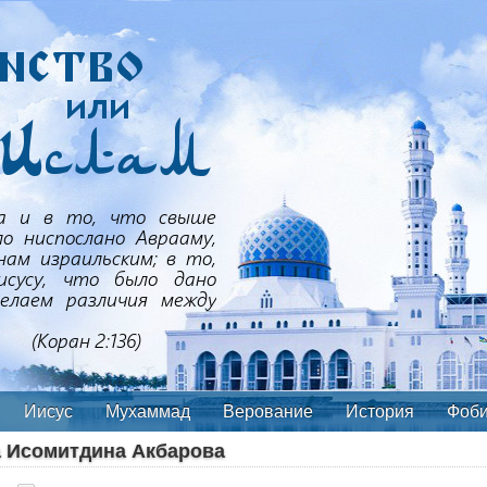
Иисус
Мухаммад
Верование
История
Фоб
а Исомитдина Акбарова