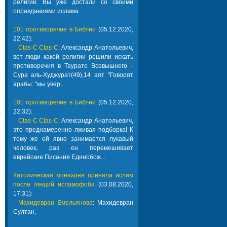
религии. Вы уже достали со своими
оправданиями ислама...
101 противоречие в Библии
(05.12.2020,
22:42):
Ctas-C Ctas-C
: Александр Анатольевич,
вот люди какой религии решили искать
противоречия в Таурате Всевышнего -
Сура аль-Худжурат(49),14 аят "Говорят
арабы: "мы увер...
101 противоречие в Библии
(05.12.2020,
22:32):
Ctas-C Ctas-C
: Александр Анатольевич,
это преднамеренно лживая подборка! К
тому же ей явно занимается лукавый
человек, раз он перемешивает
еврейские Писания Единобож...
Католическая монахиня приняла ислам
после лекций исламофоба
(03.08.2020,
17:31):
Махидевран Емельянова
: Махидевран
Султан,