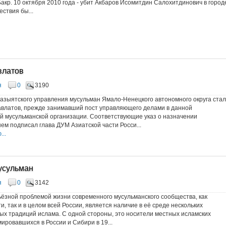
акр. 10 октября 2010 года - убит Акбаров Исомитдин Салохитдинович в город
ствия бы...
влатов
я
0
3190
зыятского управления мусульман Ямало-Ненецкого автономного округа стал
авлатов, прежде занимавший пост управляющего делами в данной
 мусульманской организации. Соответствующие указ о назначении
ем подписал глава ДУМ Азиатской части Росси...
..
усульман
я
0
3142
ёзной проблемой жизни современного мусульманского сообщества, как
, так и в целом всей России, является наличие в её среде нескольких
х традиций ислама. С одной стороны, это носители местных исламских
ировавшихся в России и Сибири в 19...