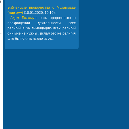
е
Библейские пророчества о Мухаммаде
(мир ему)
(18.01.2020, 19:10):
Адам Баламут
: есть пророчество о
прекращении деятельности всех
религий я за ликвидацию всех религий
они мне не нужны . ислам это не религия
што бы понять нужно изуч...