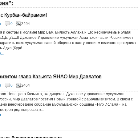
рия":
с Курбан-байрамом!
я
0
2494
 и сестры в Исламе! Мир Вам, милость Аллаха и Его нескончаемые блага!
ульман Азиатской части России имеет
здравить всех мусульман вашей общины с наступлением великого праздника
-Адха (Курб...
..
 визитом глава Казыята ЯНАО Мир Давлатов
я
0
2464
ало-Ненецкого Казыята, входящего в Духовное управление мусульман
России, Мир Давлатов посетил Новый Уренгой с рабочим визитом. В связи с
дено внеочередное собрание мусульманской общины «Нур Ислама», на
отрен ряд вопросов, к...
..