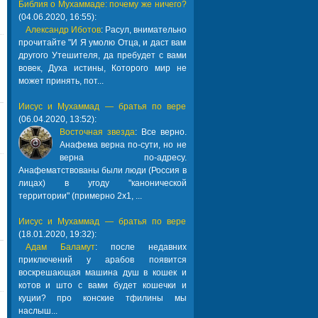
Библия о Мухаммаде: почему же ничего?
(04.06.2020, 16:55):
Александр Иботов
: Расул, внимательно
прочитайте "И Я умолю Отца, и даст вам
другого Утешителя, да пребудет с вами
вовек, Духа истины, Которого мир не
может принять, пот...
Иисус и Мухаммад — братья по вере
(06.04.2020, 13:52):
Восточная звезда
: Все верно.
Анафема верна по-сути, но не
верна по-адресу.
Анафематствованы были люди (Россия в
лицах) в угоду "канонической
территории" (примерно 2х1, ...
Иисус и Мухаммад — братья по вере
(18.01.2020, 19:32):
Адам Баламут
: после недавних
приключений у арабов появится
воскрешающая машина душ в кошек и
котов и што с вами будет кошечки и
куции? про конские тфилины мы
наслыш...