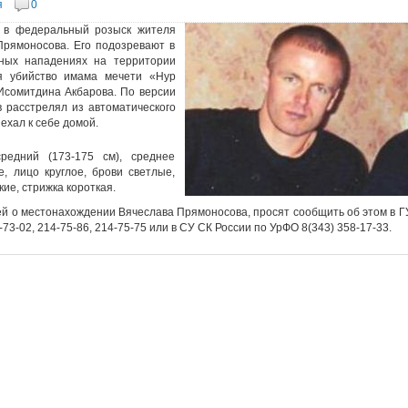
я
0
 в федеральный розыск жителя
Прямоносова. Его подозревают в
йных нападениях на территории
ся убийство имама мечети «Нур
Исомитдина Акбарова. По версии
в расстрелял из автоматического
хал к себе домой.
редний (173-175 см), среднее
, лицо круглое, брови светлые,
ие, стрижка короткая.
ей о местонахождении Вячеслава Прямоносова, просят сообщить об этом в Г
3-02, 214-75-86, 214-75-75 или в СУ СК России по УрФО 8(343) 358-17-33.