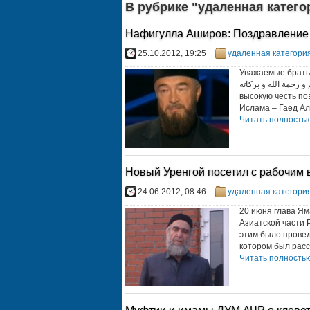
В рубрике "удаленная катего
Нафигулла Аширов: Поздравление 
25.10.2012, 19:25
удаленная категори
Уважаемые братья
السلام عليكم و رحمة الله و بركاته Духовное Управление мус
высокую честь по
Ислама – Гаед Аль
Читать полностью.
Новый Уренгой посетил с рабочим
24.06.2012, 08:46
удаленная категори
20 июня глава Ям
Азиатской части 
этим было прове
котором был рассм
Читать полностью.