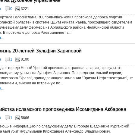
е на Духовное управление
я
0
3221
портале ГолосИслама.RU, появилась копия протокола допроса муфтия
рганской областей в системе ЦДУМ Рината Раева, проходящего свидетелем
шумевшему делу фермера из Аргаяшского района Челябинской области
. В протоколе допроса Раев заявляет с...
..
жизнь 20-летней Зульфии Зариповой
я
1
8100
ода в городе Новый Уренгой произошла страшная авария, в результате
молодая мусульманка Зульфия Зарипова. По предварительной версии,
мостового "Урала", принадлежащего компании "Эриэлл Нефтегазсервис", не
лением и, выехав на встречную по...
..
ийства исламского проповедника Исомитдина Акбарова
я
1
5666
еющие информацию по следующему делу. В городе Шадринске Курганской
ода был убит мусульманин Кирюханцев Александр Владимирович,