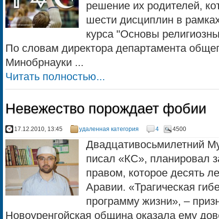
решение их родителей, ко
шести дисциплин в рамках
курса "Основы религиозных
По словам директора департамента обще
Минобрнауки ...
Читать полностью...
Невежество порождает фобии
17.12.2010, 13:45
удаленная категория
4
4500
Двадцативосьмилетний Му
писал «КС», планировал 
правом, которое десять л
Аравии. «Трагическая гиб
программу жизни», – приз
Новоуренгойская община оказала ему дове