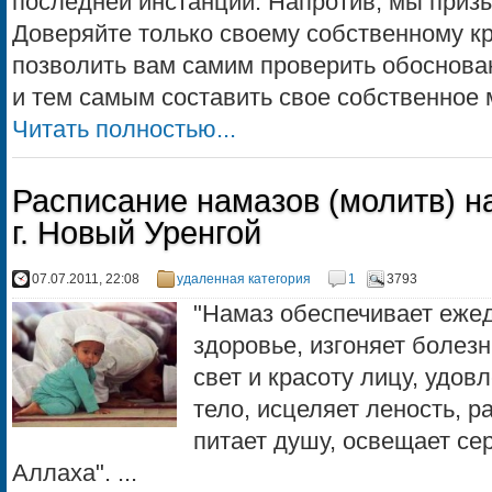
последней инстанции. Напротив, мы призы
Доверяйте только своему собственному к
позволить вам самим проверить обоснова
и тем самым составить свое собственное м
Читать полностью...
Расписание намазов (молитв) н
г. Новый Уренгой
07.07.2011, 22:08
удаленная категория
1
3793
"Намаз обеспечивает ежед
здоровье, изгоняет болезн
свет и красоту лицу, удов
тело, исцеляет леность, р
питает душу, освещает се
Аллаха". ...