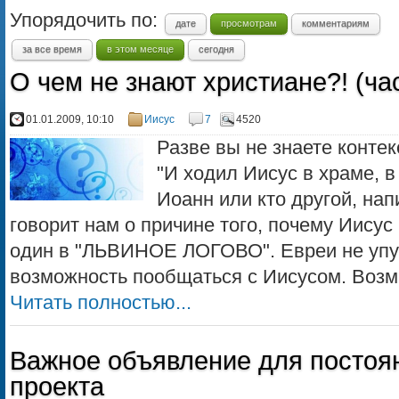
Упорядочить по:
дате
просмотрам
комментариям
за все время
в этом месяце
сегодня
О чем не знают христиане?! (час
01.01.2009, 10:10
Иисус
7
4520
Разве вы не знаете конт
"И ходил Иисус в храме, 
Иоанн или кто другой, нап
говорит нам о причине того, почему Иисус
один в "ЛЬВИНОЕ ЛОГОВО". Евреи не упу
возможность пообщаться с Иисусом. Возм.
Читать полностью...
Важное объявление для постоя
проекта