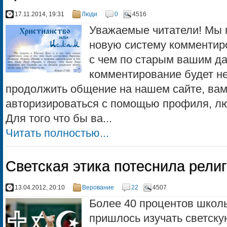
17.11.2014, 19:31
Люди
0
4516
Уважаемые читатели! Мы 
новую систему комментиро
с чем по старым вашим д
комментирование будет н
продолжить общение на нашем сайте, вам
авторизироваться с помощью профиля, лю
Для того что бы ва...
Читать полностью...
Светская этика потеснила рели
13.04.2012, 20:10
Верование
22
4507
Более 40 процентов школь
пришлось изучать светску