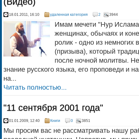
(Видео)
18.01.2011, 16:10
удаленная категория
2
3944
Имам мечети "Нур Ислама" 
женщинах, обычаях и коне
ролик - одно из немногих 
(призыва), который тради
после ночной молитвы. Не
знание русского языка, его проповеди и н
на...
Читать полностью...
"11 сентября 2001 года"
01.01.2009, 12:40
Книги
0
3851
Мы просим вас не рассматривать нашу раб